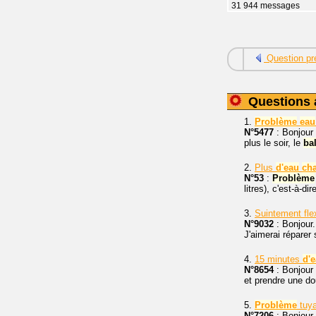
31 944 messages
Question pr
Questions 
1.
Problème
eau
N°5477
: Bonjour 
plus le soir, le
ba
2.
Plus
d'
eau
ch
N°53
:
Problème
litres), c'est-à-d
3.
Suintement fle
N°9032
: Bonjour.
J'aimerai réparer
4.
15 minutes
d'
e
N°8654
: Bonjour 
et prendre une d
5.
Problème
tuy
N°7206
: Bonjour 