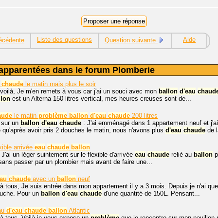
Liste des questions
Aide
écédente
Question suivante
apparentées dans le forum Plomberie
chaude
le matin mais plus le soir
voilà, Je m'en remets à vous car j'ai un souci avec mon
ballon
d'
eau
chaud
llon
est un Alterna 150 litres vertical, mes heures creuses sont de...
aude
le matin
problème
ballon
d'
eau
chaude
200 litres
sur un
ballon
d'
eau
chaude
: J'ai emménagé dans 1 appartement neuf et j'a
ire qu'après avoir pris 2 douches le matin, nous n'avons plus
d'
eau
chaude
de l
xible arrivée
eau
chaude
ballon
 J'ai un léger suintement sur le flexible d'arrivée
eau
chaude
relié au
ballon
po
 sans passer par un plombier mais avant de faire une...
au
chaude
avec un
ballon
neuf
à tous, Je suis entrée dans mon appartement il y a 3 mois. Depuis je n'ai qu
ouche. Pour un
ballon
d'
eau
chaude
d'une quantité de 150L. Pensant...
au
d'
eau
chaude
ballon
Atlantic
à tous, Voilà je vous expose un
problème
que je rencontre sur mon pavillon ne