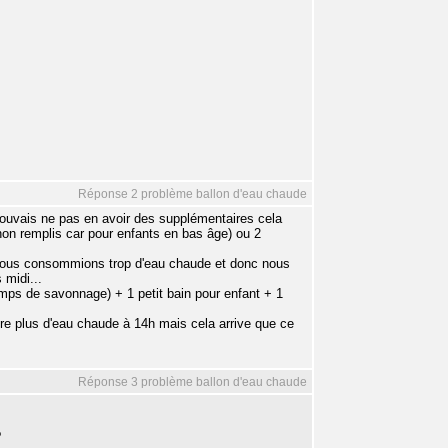
Réponse 2 problème ballon d'eau chaude
 pouvais ne pas en avoir des supplémentaires cela
(non remplis car pour enfants en bas âge) ou 2
e nous consommions trop d'eau chaude et donc nous
 midi...
mps de savonnage) + 1 petit bain pour enfant + 1
re plus d'eau chaude à 14h mais cela arrive que ce
Réponse 3 problème ballon d'eau chaude
?