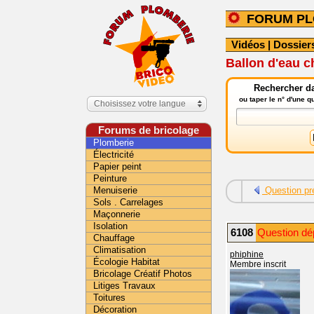
FORUM PL
Vidéos
|
Dossier
Ballon d'eau 
Rechercher da
ou taper le n° d'une 
Choisissez votre langue
Forums de bricolage
Plomberie
Électricité
Papier peint
Peinture
Menuiserie
Question pr
Sols . Carrelages
Maçonnerie
Isolation
6108
Question dé
Chauffage
Climatisation
phiphine
Écologie Habitat
Membre inscrit
Bricolage Créatif Photos
Litiges Travaux
Toitures
Décoration