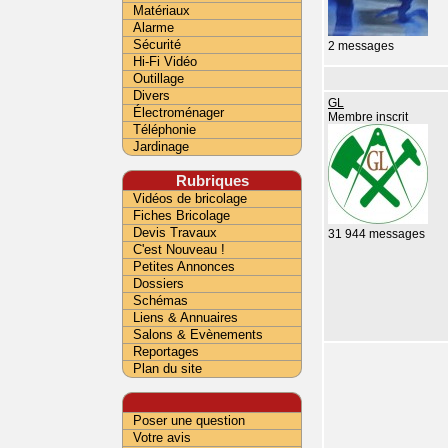
Matériaux
Alarme
Sécurité
2 messages
Hi-Fi Vidéo
Outillage
Divers
GL
Électroménager
Membre inscrit
Téléphonie
Jardinage
Rubriques
Vidéos de bricolage
Fiches Bricolage
Devis Travaux
31 944 messages
C'est Nouveau !
Petites Annonces
Dossiers
Schémas
Liens & Annuaires
Salons & Evènements
Reportages
Plan du site
Poser une question
Votre avis