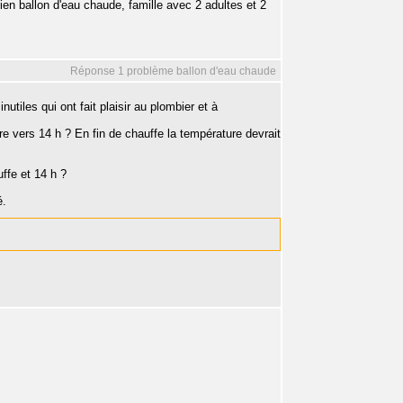
cien ballon d'eau chaude, famille avec 2 adultes et 2
Réponse 1 problème ballon d'eau chaude
tiles qui ont fait plaisir au plombier et à
 vers 14 h ? En fin de chauffe la température devrait
uffe et 14 h ?
é.