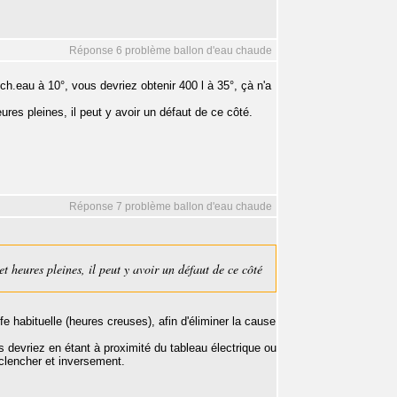
Réponse 6 problème ballon d'eau chaude
ch.eau à 10°, vous devriez obtenir 400 l à 35°, çà n'a
heures pleines, il peut y avoir un défaut de ce côté.
Réponse 7 problème ballon d'eau chaude
et heures pleines, il peut y avoir un défaut de ce côté
e habituelle (heures creuses), afin d'éliminer la cause
devriez en étant à proximité du tableau électrique ou
nclencher et inversement.