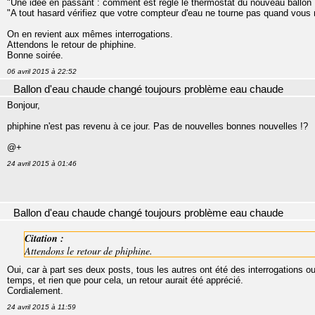
"Une idée en passant : comment est réglé le thermostat du nouveau ballon ?
"A tout hasard vérifiez que votre compteur d'eau ne tourne pas quand vous 
On en revient aux mêmes interrogations.
Attendons le retour de phiphine.
Bonne soirée.
06 avril 2015 à 22:52
Ballon d'eau chaude changé toujours problème eau chaude
Bonjour,
phiphine n'est pas revenu à ce jour. Pas de nouvelles bonnes nouvelles !?
@+
24 avril 2015 à 01:46
Ballon d'eau chaude changé toujours problème eau chaude
Citation :
Attendons le retour de phiphine.
Oui, car à part ses deux posts, tous les autres ont été des interrogations o
temps, et rien que pour cela, un retour aurait été apprécié.
Cordialement.
24 avril 2015 à 11:59