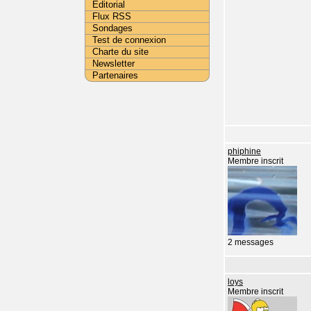
Editorial
Flux RSS
Sondages
Test de connexion
Charte du site
Newsletter
Partenaires
phiphine
Membre inscrit
2 messages
loys
Membre inscrit