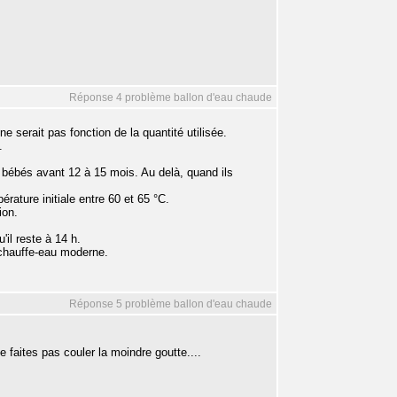
Réponse 4 problème ballon d'eau chaude
e serait pas fonction de la quantité utilisée.
.
es bébés avant 12 à 15 mois. Au delà, quand ils
ature initiale entre 60 et 65 °C.
ion.
il reste à 14 h.
 chauffe-eau moderne.
Réponse 5 problème ballon d'eau chaude
 faites pas couler la moindre goutte....