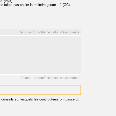
" (loys)
ne faites pas couler la moindre goutte…." (GC)
Réponse 11 problème ballon d'eau chaude
Réponse 12 problème ballon d'eau chaude
u conseils sur lesquels les contributeurs ont passé du