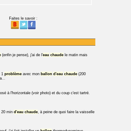
Faites le savoir :
e
(enfin je pense), j'ai de l'
eau
chaude
le matin mais
i 1
problème
avec mon
ballon
d'
eau
chaude
(200
a...
sé à l'horizontale (voir photo) et du coup c'est tartré.
e 20 min
d'
eau
chaude
, à peine de quoi faire la vaisselle
uf, j'ai fait installer un
ballon
thermodynamique