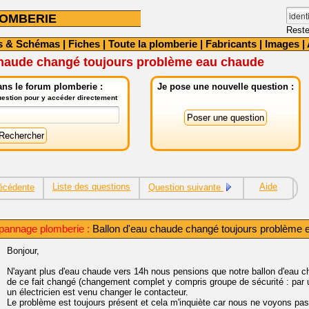
OMBERIE
Reste
s & Schémas
|
Fiches
|
Toute la plomberie
|
Fabricants
|
Images
|
chaude changé toujours problème eau chaude
ns le forum plomberie :
Je pose une nouvelle question :
question pour y accéder directement
Liste des questions
Aide
écédente
Question suivante
pannage plomberie :
Ballon d'eau chaude changé toujours problème 
Bonjour,
N'ayant plus d'eau chaude vers 14h nous pensions que notre ballon d'eau ch
de ce fait changé (changement complet y compris groupe de sécurité : par 
un électricien est venu changer le contacteur.
Le problème est toujours présent et cela m'inquiète car nous ne voyons pas 