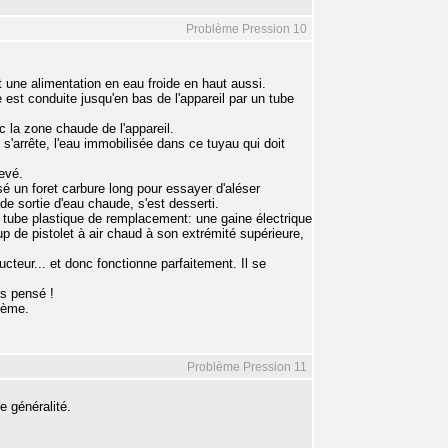
Problème Pression 10
t une alimentation en eau froide en haut aussi.
 est conduite jusqu'en bas de l'appareil par un tube
nc la zone chaude de l'appareil.
s'arrête, l'eau immobilisée dans ce tuyau qui doit
levé.
isé un foret carbure long pour essayer d'aléser
 de sortie d'eau chaude, s'est desserti.
n tube plastique de remplacement: une gaine électrique
 de pistolet à air chaud à son extrémité supérieure,
cteur... et donc fonctionne parfaitement. Il se
s pensé !
blème.
Problème Pression 11
e généralité.