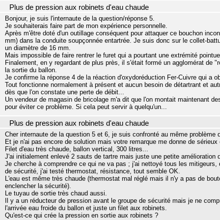
Plus de pression aux robinets d'eau chaude
Bonjour, je suis l'internaute de la question/réponse 5.
Je souhaiterais faire part de mon expérience personnelle.
Après m'être doté d'un outillage conséquent pour attaquer ce bouchon incon
mm) dans la conduite soupçonnée entartrée. Je suis donc sur le collet-batt
un diamètre de 16 mm.
Mais impossible de faire rentrer le furet qui a pourtant une extrémité pointue
Finalement, en y regardant de plus près, il s'était formé un agglomérat de "ro
la sortie du ballon.
Je confirme la réponse 4 de la réaction d'oxydoréduction Fer-Cuivre qui a o
Tout fonctionne normalement à présent et aucun besoin de détartrant et au
dès que l'on constate une perte de débit...
Un vendeur de magasin de bricolage m'a dit que l'on montait maintenant des
pour éviter ce problème. Si cela peut servir à quelqu'un...
Plus de pression aux robinets d'eau chaude
Cher internaute de la question 5 et 6, je suis confronté au même problème 
Et je n'ai pas encore de solution mais votre remarque me donne de sérieux e
Filet d'eau très chaude, ballon vertical, 300 litres...
J'ai initialement enlevé 2 sauts de tartre mais juste une petite amélioration 
Je cherche à comprendre ce qui ne va pas ; j'ai nettoyé tous les mitigeurs, d
de sécurité, j'ai testé thermostat, résistance, tout semble OK.
L'eau est même très chaude (thermostat mal réglé mais il n'y a pas de bouton
enclencher la sécurité).
Le tuyau de sortie très chaud aussi.
Il y a un réducteur de pression avant le groupe de sécurité mais je ne com
l'arrivée eau froide du ballon et juste un filet aux robinets.
Qu'est-ce qui crée la pression en sortie aux robinets ?