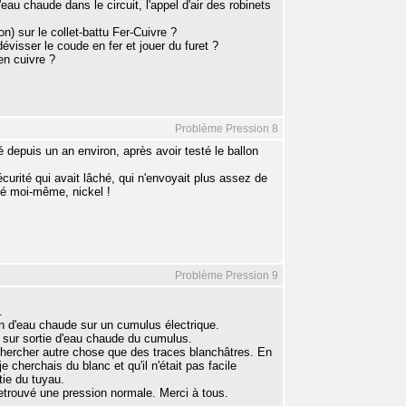
eau chaude dans le circuit, l'appel d'air des robinets
n) sur le collet-battu Fer-Cuivre ?
évisser le coude en fer et jouer du furet ?
en cuivre ?
Problème Pression 8
 depuis un an environ, après avoir testé le ballon
écurité qui avait lâché, qui n'envoyait plus assez de
ngé moi-même, nickel !
Problème Pression 9
.
n d'eau chaude sur un cumulus électrique.
e sur sortie d'eau chaude du cumulus.
ut chercher autre chose que des traces blanchâtres. En
cherchais du blanc et qu'il n'était pas facile
tie du tuyau.
 retrouvé une pression normale. Merci à tous.