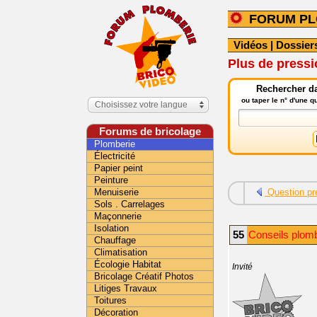
FORUM PL
Vidéos
|
Dossier
Plus de pressi
Rechercher da
ou taper le n° d'une 
Choisissez votre langue
Forums de bricolage
Plomberie
Électricité
Papier peint
Peinture
Menuiserie
Question pr
Sols . Carrelages
Maçonnerie
Isolation
55
Conseils plomb
Chauffage
Climatisation
Écologie Habitat
Invité
Bricolage Créatif Photos
Litiges Travaux
Toitures
Décoration