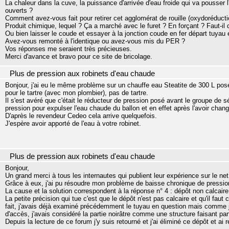
La chaleur dans la cuve, la puissance d'arrivée d'eau froide qui va pousser l'
ouverts ?
Comment avez-vous fait pour retirer cet agglomérat de rouille (oxydoréductio
Produit chimique, lequel ? Ça a marché avec le furet ? En forçant ? Faut-il d
Ou bien laisser le coude et essayer à la jonction coude en fer départ tuyau 
Avez-vous remonté à l'identique ou avez-vous mis du PER ?
Vos réponses me seraient très précieuses.
Merci d'avance et bravo pour ce site de bricolage.
Plus de pression aux robinets d'eau chaude
Bonjour, j'ai eu le même problème sur un chauffe eau Steatite de 300 L posé
pour le tartre (avec mon plombier), pas de tartre.
Il s'est avéré que c'était le réducteur de pression posé avant le groupe de s
pression pour expulser l'eau chaude du ballon et en effet après l'avoir cha
D'après le revendeur Cedeo cela arrive quelquefois.
J'espère avoir apporté de l'eau à votre robinet.
Plus de pression aux robinets d'eau chaude
Bonjour,
Un grand merci à tous les internautes qui publient leur expérience sur le net
Grâce à eux, j'ai pu résoudre mon problème de baisse chronique de pressio
La cause et la solution correspondent à la réponse n° 4 : dépôt non calcair
La petite précision qui tue c'est que le dépôt n'est pas calcaire et qu'il fa
fait, j'avais déjà examiné précédemment le tuyau en question mais comme je 
d'accès, j'avais considéré la partie noirâtre comme une structure faisant par
Depuis la lecture de ce forum j'y suis retourné et j'ai éliminé ce dépôt et ai