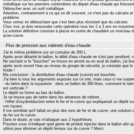
métallique sur les premiers centimètres du départ d'eau chaude qui finissent 
Déboucher avec un outil métallique.
Attention, contrairement à ce qui se dit souvent, ce n'est pas du calcaire et 
problème.
Vous verrez en débouchant que c'est bien plus résistant que du calcaire.
Chez moi, je dois renouveler cette opération tous les 2 à 3 ans en moyenne
La solution définitive consiste à placer en sortie de chaudière un morceau d
acier-cuivre.
Plus de pression aux robinets d'eau chaude
J'ai le même problème sur un cumulus de 300 L.
Après avoir détartré le ballon, le débit d'eau chaude ne s'est pas amélioré,
Ne sachant si le "bouchon" se trouve en amont ou en aval du ballon, j'ai bran
après avoir ouvert l'eau au niveau du groupe de sécurité, je constate que le
froide !
Ma conclusion : la distribution d'eau chaude (cuivre) est bouchée.
J'ai bien lu tous les arguments exposés sur ce site, mais ceux-ci me surpre
- du tartre dans la tuyauterie : dans un ballon de 300 litres, comment le tart
est verticale ?
Le dépôt se forme au bas du ballon.
Je ne trouve pas de tartre dans les aérateurs de robinet...
- l'effet d'oxydoréduction entre le fer et le cuivre qui expliquerait un dépôt
ces tuyaux.
Il me semblait qu'il fallait en plus des ions de fer et de cuivre, une solutio
du fer sur le cuivre...
Dans le doute, je vais m'attaquer aux 2 hypothèses.
Pourriez-vous m'indiquer quel genre de produit injecter dans le ballon afin que
utilisé pour éliminer un dépôt ferreux sur du cuivre ? Merci.