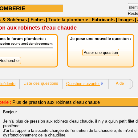
OMBERIE
Reste
s & Schémas
|
Fiches
|
Toute la plomberie
|
Fabricants
|
Images
|
on aux robinets d'eau chaude
ns le forum plomberie :
Je pose une nouvelle question :
question pour y accéder directement
Liste des questions
Aide
écédente
Question suivante
erie :
Plus de pression aux robinets d'eau chaude
Bonjour.
Je n'ai plus de pression aux robinets d'eau chaude, il n y a qu'un petit filet d
problème.
J'ai fait appel à la société chargée de l'entretien de la chaudière, ils m'ont c
dysfonctionnement de la chaudière.