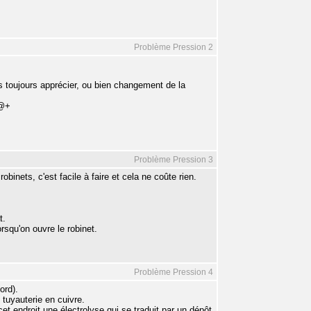
Problème Pression 2
as toujours apprécier, ou bien changement de la
 @+
Problème Pression 3
inets, c'est facile à faire et cela ne coûte rien.
t.
rsqu'on ouvre le robinet.
Problème Pression 4
ord).
 tuyauterie en cuivre.
t endroit une électrolyse qui se traduit par un dépôt