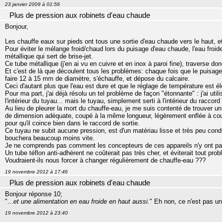
23 janvier 2009 à 01:56
Plus de pression aux robinets d'eau chaude
Bonjour,
Les chauffe eaux sur pieds ont tous une sortie d'eau chaude vers le haut, e
Pour éviter le mélange froid/chaud lors du puisage d'eau chaude, l'eau froide
métallique qui sert de brise-jet.
Ce tube métallique (j'en ai vu en cuivre et en inox à paroi fine), traverse do
Et c'est de là que découlent tous les problèmes: chaque fois que le puisage 
faire 12 à 15 mm de diamètre, s'échauffe, et dépose du calcaire.
Ceci d'autant plus que l'eau est dure et que le réglage de température est é
Pour ma part, j'ai déjà résolu un tel problème de façon "étonnante" : j'ai util
l'intérieur du tuyau... mais le tuyau, simplement serti à l'intérieur du raccord
Au lieu de pleurer la mort du chauffe-eau, je me suis contenté de trouver u
de dimension adéquate, coupé à la même longueur, légèrement enflée à coup
pour qu'il coince bien dans le raccord de sortie.
Ce tuyau ne subit aucune pression, est d'un matériau lisse et très peu condu
bouchera beaucoup moins vite.
Je ne comprends pas comment les concepteurs de ces appareils n'y ont pa
Un tube téflon anti-adhérent ne coûterait pas très cher, et éviterait tout pro
Voudraient-ils nous forcer à changer régulièrement de chauffe-eau ???
19 novembre 2012 à 17:46
Plus de pression aux robinets d'eau chaude
Bonjour réponse 10;
"...
et une alimentation en eau froide en haut aussi.
" Eh non, ce n'est pas un
19 novembre 2012 à 23:40