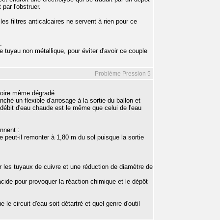
par l'obstruer.
les filtres anticalcaires ne servent à rien pour ce
.
e tuyau non métallique, pour éviter d'avoir ce couple
Problème Pression 5
 voire même dégradé.
ché un flexible d'arrosage à la sortie du ballon et
 débit d'eau chaude est le même que celui de l'eau
nnent :
re peut-il remonter à 1,80 m du sol puisque la sortie
 sur les tuyaux de cuivre et une réduction de diamètre de
n acide pour provoquer la réaction chimique et le dépôt
 le circuit d'eau soit détartré et quel genre d'outil