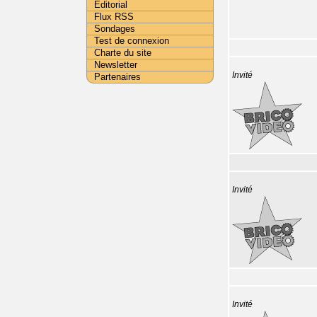
Editorial
Flux RSS
Sondages
Test de connexion
Charte du site
Newsletter
Invité
Partenaires
Invité
Invité