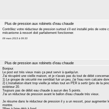
Plus de pression aux robinets d'eau chaude
Contrôlez votre réducteur de pression surtout s'il est installé près de votre 
mécanisme à ressort doit parfaitement fonctionner.
09 mars 2013 à 09:33
Plus de pression aux robinets d'eau chaude
Bonjour.
Le post est très vieux mais ça peut servir à quelqu'un.
J'ai récupéré une vieille maison, et je n'avais pas du tout de débit concerna
1) Le groupe de sécurité me semblait fuir un peu, j'ai l'eau nom calcaire don
2) L'installation étant trop vieille je refais tout en PER à sertir (prix de la pin
extérieur 20.
Toujours pas de débit eau chaude à aucun des 5 points.
J'ai un réducteur de pression avant le ballon d'eau chaude très vieux.
Je résume dans le réducteur de pression il y a un ressort, pour augmenter le
montre.
*Rien à faire déjà à fond.