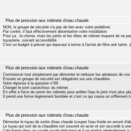
Plus de pression aux robinets d'eau chaude
NON, le groupe de sécurité n'a pas de lien avec votre problème.
Par contre, il faut effectivement désentartrer votre installation.
Pour ça : la chimie, mais les joints et les têtes de robinet risquent de ne p
tuyauterie, suivant accessibilité.
C'est un budget à prévoir qui équivaut à terme à l'achat de filtre anti tartre.
Plus de pression aux robinets d'eau chaude
Commencer tout simplement par démonter et nettoyer les aérateurs de vos rob
Ensuite un groupe de sécurité est obligatoire sur une chaudière.
Votre réponse à la question n°69
Changer le joint caoutchouc du robinet.
En effet à force de serrer les robinets pour arrêter l'eau le joint n'est plus pla
Il prend une forme légèrement bombée et c'est ce qui cause un sifflement lo
Plus de pression aux robinets d'eau chaude
Démonter le tuyau de sortie d'eau chaude (couper l'eau froide en amont d'ab
Le tuyau qui sort de la chaudière est souvent en acier et est raccordé à une
Cela forme donc un couple oxydo-réducteur et il se produit généralement à ce