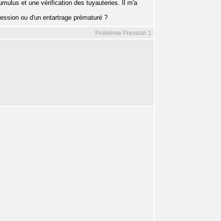
mulus et une vérification des tuyauteries. Il m'a
ression ou d'un entartrage prématuré ?
Problème Pression 1