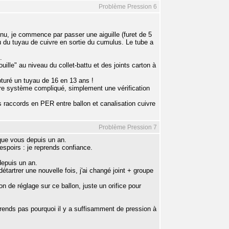
Problème Pression 6
nu, je commence par passer une aiguille (furet de 5
u du tuyau de cuivre en sortie du cumulus. Le tube a
.
uille" au niveau du collet-battu et des joints carton à
bturé un tuyau de 16 en 13 ans !
tre système compliqué, simplement une vérification
 raccords en PER entre ballon et canalisation cuivre
Problème Pression 7
que vous depuis un an.
spoirs : je reprends confiance.
depuis un an.
étartrer une nouvelle fois, j'ai changé joint + groupe
 de réglage sur ce ballon, juste un orifice pour
prends pas pourquoi il y a suffisamment de pression à