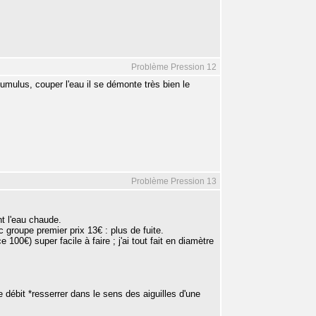
Problème Pression 12
cumulus, couper l'eau il se démonte très bien le
Problème Pression 13
nt l'eau chaude.
c groupe premier prix 13€ : plus de fuite.
ce 100€) super facile à faire ; j'ai tout fait en diamètre
 débit *resserrer dans le sens des aiguilles d'une