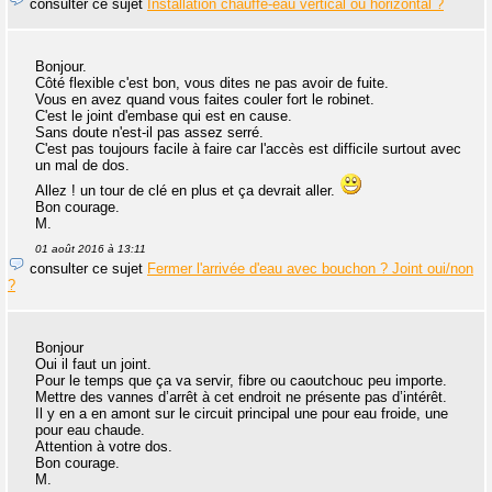
consulter ce sujet
Installation chauffe-eau vertical ou horizontal ?
Bonjour.
Côté flexible c'est bon, vous dites ne pas avoir de fuite.
Vous en avez quand vous faites couler fort le robinet.
C'est le joint d'embase qui est en cause.
Sans doute n'est-il pas assez serré.
C'est pas toujours facile à faire car l'accès est difficile surtout avec
un mal de dos.
Allez ! un tour de clé en plus et ça devrait aller.
Bon courage.
M.
01 août 2016 à 13:11
consulter ce sujet
Fermer l'arrivée d'eau avec bouchon ? Joint oui/non
?
Bonjour
Oui il faut un joint.
Pour le temps que ça va servir, fibre ou caoutchouc peu importe.
Mettre des vannes d’arrêt à cet endroit ne présente pas d’intérêt.
Il y en a en amont sur le circuit principal une pour eau froide, une
pour eau chaude.
Attention à votre dos.
Bon courage.
M.