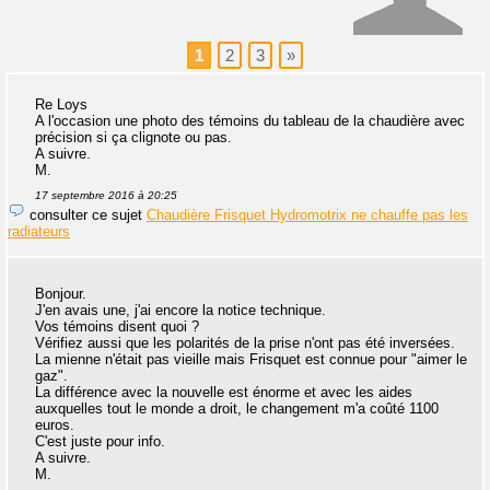
1
2
3
»
Re Loys
A l'occasion une photo des témoins du tableau de la chaudière avec
précision si ça clignote ou pas.
A suivre.
M.
17 septembre 2016 à 20:25
consulter ce sujet
Chaudière Frisquet Hydromotrix ne chauffe pas les
radiateurs
Bonjour.
J'en avais une, j'ai encore la notice technique.
Vos témoins disent quoi ?
Vérifiez aussi que les polarités de la prise n'ont pas été inversées.
La mienne n'était pas vieille mais Frisquet est connue pour "aimer le
gaz".
La différence avec la nouvelle est énorme et avec les aides
auxquelles tout le monde a droit, le changement m'a coûté 1100
euros.
C'est juste pour info.
A suivre.
M.