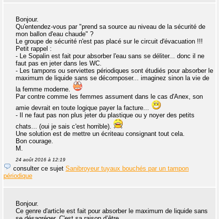
Bonjour.
Qu'entendez-vous par "prend sa source au niveau de la sécurité de
mon ballon d'eau chaude" ?
Le groupe de sécurité n'est pas placé sur le circuit d'évacuation !!!
Petit rappel :
- Le Sopalin est fait pour absorber l'eau sans se déliter... donc il ne
faut pas en jeter dans les WC.
- Les tampons ou serviettes périodiques sont étudiés pour absorber le
maximum de liquide sans se décomposer... imaginez sinon la vie de
la femme moderne.
Par contre comme les femmes assument dans le cas d'Anex, son
amie devrait en toute logique payer la facture...
- Il ne faut pas non plus jeter du plastique ou y noyer des petits
chats... (oui je sais c'est horrible).
Une solution est de mettre un écriteau consignant tout cela.
Bon courage.
M.
24 août 2016 à 12:19
consulter ce sujet
Sanibroyeur tuyaux bouchés par un tampon
périodique
Bonjour.
Ce genre d'article est fait pour absorber le maximum de liquide sans
se désagréger. C'est sa raison d’être.