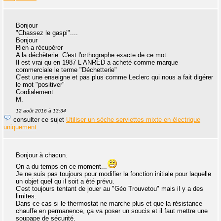
Bonjour
"Chassez le gaspi"....
Bonjour
Rien a récupérer
A la déchèterie. C'est l'orthographe exacte de ce mot.
Il est vrai qu en 1987 L ANRED a acheté comme marque
commerciale le terme "Déchetterie"
C'est une enseigne et pas plus comme Leclerc qui nous a fait digérer
le mot "positiver"
Cordialement
M.
12 août 2016 à 13:34
consulter ce sujet
Utiliser un sèche serviettes mixte en électrique
uniquement
Bonjour à chacun.
On a du temps en ce moment...
Je ne suis pas toujours pour modifier la fonction initiale pour laquelle
un objet quel qu il soit a été prévu.
C'est toujours tentant de jouer au "Géo Trouvetou" mais il y a des
limites.
Dans ce cas si le thermostat ne marche plus et que la résistance
chauffe en permanence, ça va poser un soucis et il faut mettre une
soupape de sécurité.