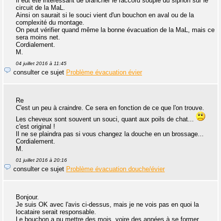
Il eut été intéressant de brancher le raccord souple du siphon sur le
circuit de la MaL.
Ainsi on saurait si le souci vient d'un bouchon en aval ou de la
complexité du montage.
On peut vérifier quand même la bonne évacuation de la MaL, mais ce
sera moins net.
Cordialement.
M.
04 juillet 2016 à 11:45
consulter ce sujet
Problème évacuation évier
Re
C'est un peu à craindre. Ce sera en fonction de ce que l'on trouve.
Les cheveux sont souvent un souci, quant aux poils de chat...
c'est original !
Il ne se plaindra pas si vous changez la douche en un brossage...
Cordialement.
M.
01 juillet 2016 à 20:16
consulter ce sujet
Problème évacuation douche/évier
Bonjour.
Je suis OK avec l'avis ci-dessus, mais je ne vois pas en quoi la
locataire serait responsable.
Le bouchon a pu mettre des mois, voire des années à se former.