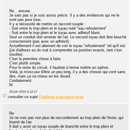
Re... encore.
Je sais pas si je suis assez précis. Il y a des évidences qui ne le
sont pas pour tous.
Il y a nécessité de mettre un raccord souple :
- Soit entre le trop plein et le tuyau noté "eau refoulement"
- Soit entre le trop plein et le tuyau avec adhésif blanc.
Seul un conduit doit amener de l'air. Le second tuyau doit être bouché
correctement (pas avec un adhésif).
Actuellement il est aberrant de voir le tuyau "refoulement" tel qu'il est
(j'ai d'ailleurs eu du mal à comprendre sa position exacte, tant c'est
insolite).
C'est la première chose à faire.
C'est plutôt simple.
Pour le reste du circuit, il faudrait à terme mettre un siphon.
Voilà, je m'excuse d'être un peu long, il y a des choses qui vont sans
dire, mais ça va mieux en les disant.
Cordialement.
M.
28 juin 2016 à 12:17
consulter ce sujet
Problème évacuation évier
Re
Je ne vois pas non plus de raccordement au trop plein de l'évier, qui
fournit de l'air.
Il doit y avoir un tuyau souple de branché entre le trop plein et