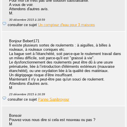
Pour moi ce n'est pas une solution satisfaisante.
A vous de voir.
Attendons d'autres avis.
M.
30 décembre 2015 à 18:59
consulter ce sujet
Un compteur d'eau pour 3 maisons
Bonjour Bebert171
Il existe plusieurs sortes de roulements : à aiguilles, à billes à
rouleaux, à rouleaux coniques etc.
La bague sert à l'étanchéité, soit parce-que le roulement travail dans
un milieu difficile, soit parce-qu'il est "graissé à vie".
Le dysfonctionnement des roulements peut être dû à une usure
prématurée, liée à l’introduction d'éléments extérieurs (mauvaise
étanchéité), ou une oxydation liée à la qualité des matériaux.
Un dégrippage risque d’être insuffisant.
Maintenant il n'y a peut-être pas qu'un souci de roulement.
Attendons d'autres avis.
M
23 décembre 2015 à 16:39
consulter ce sujet
Panne Sanibroyeur
Bonsoir
Pouvez-vous nous dire si cela est nouveau ou pas ?
M