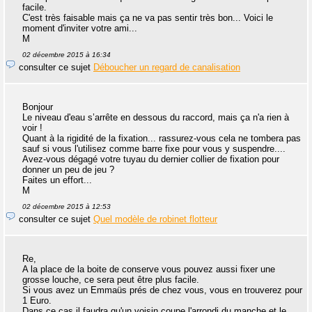
facile.
C'est très faisable mais ça ne va pas sentir très bon... Voici le
moment d'inviter votre ami...
M
02 décembre 2015 à 16:34
consulter ce sujet
Déboucher un regard de canalisation
Bonjour
Le niveau d'eau s’arrête en dessous du raccord, mais ça n'a rien à
voir !
Quant à la rigidité de la fixation... rassurez-vous cela ne tombera pas
sauf si vous l'utilisez comme barre fixe pour vous y suspendre....
Avez-vous dégagé votre tuyau du dernier collier de fixation pour
donner un peu de jeu ?
Faites un effort...
M
02 décembre 2015 à 12:53
consulter ce sujet
Quel modèle de robinet flotteur
Re,
A la place de la boite de conserve vous pouvez aussi fixer une
grosse louche, ce sera peut être plus facile.
Si vous avez un Emmaüs prés de chez vous, vous en trouverez pour
1 Euro.
Dans ce cas il faudra qu'un voisin coupe l'arrondi du manche et le