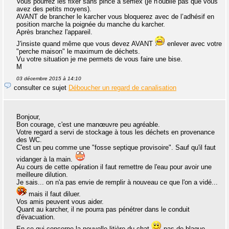
Vous pourrez les fixer sans pince à serflex (je n'oublie pas que vous
avez des petits moyens).
AVANT de brancher le karcher vous bloquerez avec de l’adhésif en
position marche la poignée du manche du karcher.
Après branchez l'appareil.
J'insiste quand même que vous devez AVANT
enlever avec votre
"perche maison" le maximum de déchets.
Vu votre situation je me permets de vous faire une bise.
M
03 décembre 2015 à 14:10
consulter ce sujet
Déboucher un regard de canalisation
Bonjour,
Bon courage, c'est une manœuvre peu agréable.
Votre regard a servi de stockage à tous les déchets en provenance
des WC.
C'est un peu comme une "fosse septique provisoire". Sauf qu'il faut
vidanger à la main.
Au cours de cette opération il faut remettre de l'eau pour avoir une
meilleure dilution.
Je sais... on n'a pas envie de remplir à nouveau ce que l'on a vidé...
mais il faut diluer.
Vos amis peuvent vous aider.
Quant au karcher, il ne pourra pas pénétrer dans le conduit
d'évacuation.
En ce qui concerne la nouvelle litière du chat
pas de blague,