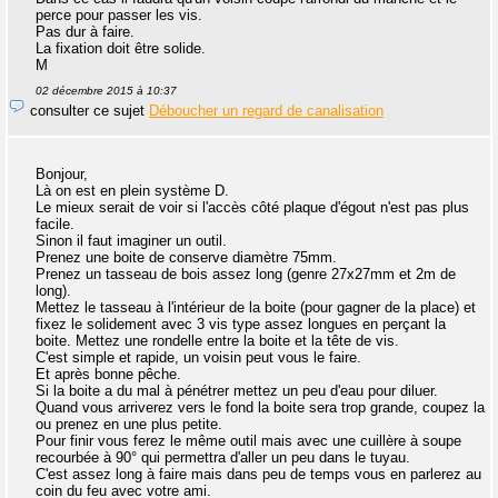
perce pour passer les vis.
Pas dur à faire.
La fixation doit être solide.
M
02 décembre 2015 à 10:37
consulter ce sujet
Déboucher un regard de canalisation
Bonjour,
Là on est en plein système D.
Le mieux serait de voir si l'accès côté plaque d'égout n'est pas plus
facile.
Sinon il faut imaginer un outil.
Prenez une boite de conserve diamètre 75mm.
Prenez un tasseau de bois assez long (genre 27x27mm et 2m de
long).
Mettez le tasseau à l'intérieur de la boite (pour gagner de la place) et
fixez le solidement avec 3 vis type assez longues en perçant la
boite. Mettez une rondelle entre la boite et la tête de vis.
C'est simple et rapide, un voisin peut vous le faire.
Et après bonne pêche.
Si la boite a du mal à pénétrer mettez un peu d'eau pour diluer.
Quand vous arriverez vers le fond la boite sera trop grande, coupez la
ou prenez en une plus petite.
Pour finir vous ferez le même outil mais avec une cuillère à soupe
recourbée à 90° qui permettra d'aller un peu dans le tuyau.
C'est assez long à faire mais dans peu de temps vous en parlerez au
coin du feu avec votre ami.