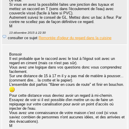
ce vide.
Si vous en avez la possibilité faites une jonction des tuyaux et
mettez un raccord en T (sens dans l'écoulement de l'eau) avec
couvercle vissé (facile à faire si PVC).
Autrement suivez le conseil de GL. Mettez donc un bac à fleur. Par
contre ne scellez pas de façon définitive ce regard.
M
13 décembre 2015 à 22:30
consulter ce sujet
Remontée d'odeur du regard dans la cuisine
Bonsoir
Il est probable que le raccord avec le tout à l'égout soit avec un
regard en ciment (mais ce n'est pas sûr).
Vous avez une logique dans vos questions donc vous comprendrez
facilement.
Sur une distance de 15 à 17 m il y a pas mal de matière à pousser...
(comment dire... la crotte et le papier).
L'ensemble doit parfois "flâner en cours de route" et finir en bouchon.
Pour cette distance vous devriez avoir un regard à mi-chemin.
Essayez de voir si il est possible d'en mettre un ou de faire un
repiquage sur votre canalisation pour avoir un point d’accès où
injecter de l'eau.
Vous avez une connaissance de votre maison c'est cool (si vous
saviez combien de personnes n'ont aucunes idées, et des arrivées et
des évacuations).
M