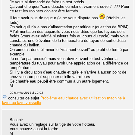
Je vous ai demandé de faire un test précis.
Ça veut dire quoi "sans douche ou robinet vraiment ouvert" ??? Pour
ce test les robinets doivent être fermés.
Il faut avoir plus de rigueur (je ne vous dispute pas
j'établis les
faits).
On sait qu'il n'y a pas d'alimentation par mitigeur (question de BP84).
A l'alimentation des appareils vous nous dites que les tuyaux sont
froids (vous avez vérifié plusieurs fois au cours du cycle) mais vous
constatez une élévation de la température du tuyau de sortie d'eau
chaude du ballon.
On aimerait donc éliminer le "vraiment ouvert" au profit de fermé par
exemple.
Je ne l'ai pas précisé mais vous devez avant le test vérifier la
température du tuyau pour avoir une appréciation de la différence de
température.
Si il y a circulation d'eau chaude et qu'elle n'arrive à aucun point de
chez vous on peut supposer qu'elle va ailleurs.
Ce chauffe eau peut-il être commun à un autre logement.
M.
09 janvier 2016 à 12:03
consulter ce sujet
Problème eau chaude avec utilisation machine à
laver ou lave-vaisselle
Bonsoir
Vous avez un réglage sur la tige de votre flotteur.
Vous pouvez aussi la tordre.
M