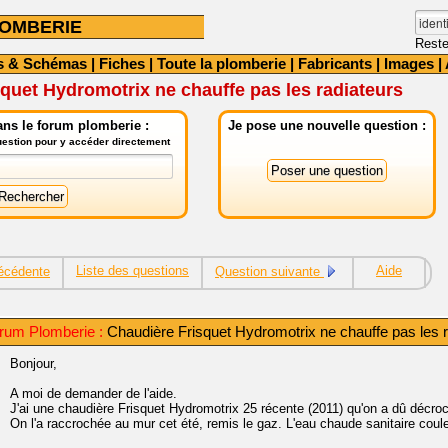
OMBERIE
Reste
s & Schémas
|
Fiches
|
Toute la plomberie
|
Fabricants
|
Images
|
quet Hydromotrix ne chauffe pas les radiateurs
ns le forum plomberie :
Je pose une nouvelle question :
question pour y accéder directement
Liste des questions
Aide
écédente
Question suivante
rum Plomberie :
Chaudière Frisquet Hydromotrix ne chauffe pas les r
Bonjour,
A moi de demander de l'aide.
J'ai une chaudière Frisquet Hydromotrix 25 récente (2011) qu'on a dû décroc
On l'a raccrochée au mur cet été, remis le gaz. L'eau chaude sanitaire coul