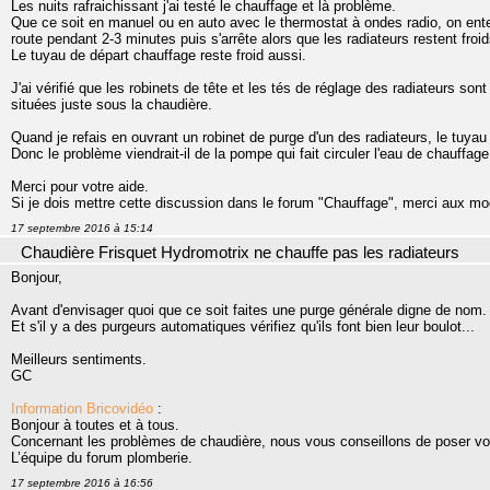
Les nuits rafraichissant j'ai testé le chauffage et là problème.
Que ce soit en manuel ou en auto avec le thermostat à ondes radio, on ent
route pendant 2-3 minutes puis s'arrête alors que les radiateurs restent froid
Le tuyau de départ chauffage reste froid aussi.
J'ai vérifié que les robinets de tête et les tés de réglage des radiateurs so
situées juste sous la chaudière.
Quand je refais en ouvrant un robinet de purge d'un des radiateurs, le tuyau
Donc le problème viendrait-il de la pompe qui fait circuler l'eau de chauffage
Merci pour votre aide.
Si je dois mettre cette discussion dans le forum "Chauffage", merci aux mo
17 septembre 2016 à 15:14
Chaudière Frisquet Hydromotrix ne chauffe pas les radiateurs
Bonjour,
Avant d'envisager quoi que ce soit faites une purge générale digne de nom.
Et s'il y a des purgeurs automatiques vérifiez qu'ils font bien leur boulot...
Meilleurs sentiments.
GC
Information Bricovidéo
:
Bonjour à toutes et à tous.
Concernant les problèmes de chaudière, nous vous conseillons de poser vo
L’équipe du forum plomberie.
17 septembre 2016 à 16:56