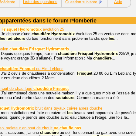
Liste des questions
Aide
écédente
Question suivante
apparentées dans le forum Plomberie
z
Frisquet
Hydromotrix
évolution 25
, Je dispose d'une
chaudière
Hydromotrix
évolution 25 en ventouse dans ma 
les
radiateurs
du bas fonctionnent sans problème tandis que
les
...
ssion
chaudière
Frisquet
Hydromotrix
, Depuis quelques temps, sur ma
chaudière
Frisquet
Hydromotrix
23kW, je s
(le voyant orange 3B s'allume). Pour information : Ma
chaudière
...
chaudière
Frisquet
ou Elm Leblanc
 J'ai 2 devis de chaudières à condensation,
Frisquet
20 80 ou Elm Leblanc typ
sur ces deux chaudières ? Merci.
rcuit de chauffage
chaudière
Frisquet
 J'ai emménagé dans une nouvelle maison il y a quelques mois et j'essaie de 
ne eau n'est sortie d'aucun des
radiateurs
. Comme la maison a été...
squet
Hydromotrix
bruit dans tuyaux cuivre après douche
 mon installation est faite en cuivre et
les
tuyaux sont apparents. Je possèd
mois, quand je prends une douche avec eau chaude à l'étage, une fois la...
ol radiateur en bout de circuit
ne
chauffe
pas
s... sauveurs, j'ai une
chaudière
au sol, fonctionnant au gaz avec une cuve