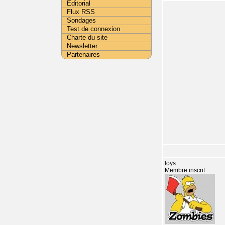
Editorial
Flux RSS
Sondages
Test de connexion
Charte du site
Newsletter
Partenaires
loys
Membre inscrit