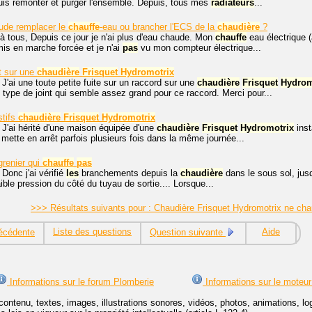
uis remonter et purger l'ensemble. Depuis, tous mes
radiateurs
...
ude remplacer le
chauffe
-eau ou brancher l'ECS de la
chaudière
?
à tous, Depuis ce jour je n'ai plus d'eau chaude. Mon
chauffe
eau électrique (
 mis en marche forcée et je n'ai
pas
vu mon compteur électrique...
t sur une
chaudière
Frisquet
Hydromotrix
 J'ai une toute petite fuite sur un raccord sur une
chaudière
Frisquet
Hydrom
e type de joint qui semble assez grand pour ce raccord. Merci pour...
stifs
chaudière
Frisquet
Hydromotrix
 J'ai hérité d'une maison équipée d'une
chaudière
Frisquet
Hydromotrix
inst
se mette en arrêt parfois plusieurs fois dans la même journée...
grenier qui
chauffe
pas
 Donc j'ai vérifié
les
branchements depuis la
chaudière
dans le sous sol, jusq
aible pression du côté du tuyau de sortie.... Lorsque...
>>> Résultats suivants pour : Chaudière Frisquet Hydromotrix ne cha
Liste des questions
Aide
écédente
Question suivante
Informations sur le forum Plomberie
Informations sur le moteur
contenu, textes, images, illustrations sonores, vidéos, photos, animations, 