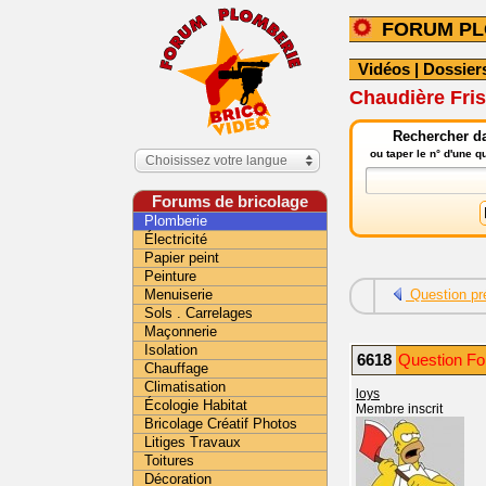
FORUM PL
Vidéos
|
Dossier
Chaudière Fris
Rechercher da
ou taper le n° d'une 
Choisissez votre langue
Forums de bricolage
Plomberie
Électricité
Papier peint
Peinture
Menuiserie
Question pr
Sols . Carrelages
Maçonnerie
Isolation
6618
Question Fo
Chauffage
Climatisation
loys
Écologie Habitat
Membre inscrit
Bricolage Créatif Photos
Litiges Travaux
Toitures
Décoration