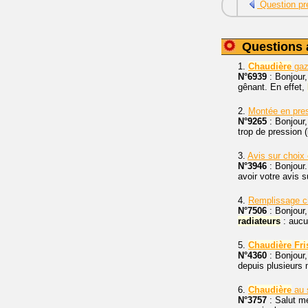
Question pr
Questions 
1.
Chaudière
ga
N°6939
: Bonjour
gênant. En effet,
2.
Montée en pre
N°9265
: Bonjour
trop de pression 
3.
Avis sur choix
N°3946
: Bonjour.
avoir votre avis 
4.
Remplissage ci
N°7506
: Bonjour,
radiateurs
: aucu
5.
Chaudière
Fri
N°4360
: Bonjour,
depuis plusieurs 
6.
Chaudière
au s
N°3757
: Salut me