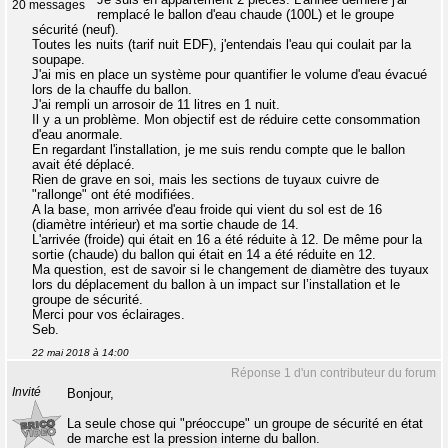
20 messages
remplacé le ballon d'eau chaude (100L) et le groupe
sécurité (neuf).
Toutes les nuits (tarif nuit EDF), j'entendais l'eau qui coulait par la
soupape.
J'ai mis en place un système pour quantifier le volume d'eau évacué
lors de la chauffe du ballon.
J'ai rempli un arrosoir de 11 litres en 1 nuit.
Il y a un problème. Mon objectif est de réduire cette consommation
d'eau anormale.
En regardant l'installation, je me suis rendu compte que le ballon
avait été déplacé.
Rien de grave en soi, mais les sections de tuyaux cuivre de
"rallonge" ont été modifiées.
A la base, mon arrivée d'eau froide qui vient du sol est de 16
(diamètre intérieur) et ma sortie chaude de 14.
L'arrivée (froide) qui était en 16 a été réduite à 12. De même pour la
sortie (chaude) du ballon qui était en 14 a été réduite en 12.
Ma question, est de savoir si le changement de diamètre des tuyaux
lors du déplacement du ballon à un impact sur l’installation et le
groupe de sécurité.
Merci pour vos éclairages.
Seb.
22 mai 2018 à 14:00
Réponse 1 d'un contributeur du forum
Invité
Bonjour,
La seule chose qui "préoccupe" un groupe de sécurité en état
de marche est la pression interne du ballon.