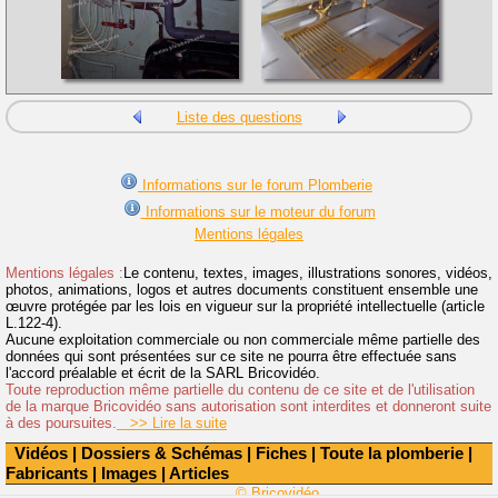
Liste des questions
Informations sur le forum Plomberie
Informations sur le moteur du forum
Mentions légales
Mentions légales :
Le contenu, textes, images, illustrations sonores, vidéos,
photos, animations, logos et autres documents constituent ensemble une
œuvre protégée par les lois en vigueur sur la propriété intellectuelle (article
L.122-4).
Aucune exploitation commerciale ou non commerciale même partielle des
données qui sont présentées sur ce site ne pourra être effectuée sans
l'accord préalable et écrit de la SARL Bricovidéo.
Toute reproduction même partielle du contenu de ce site et de l'utilisation
de la marque Bricovidéo sans autorisation sont interdites et donneront suite
à des poursuites.
>> Lire la suite
Vidéos
|
Dossiers & Schémas
|
Fiches
|
Toute la plomberie
|
Fabricants
|
Images
|
Articles
© Bricovidéo