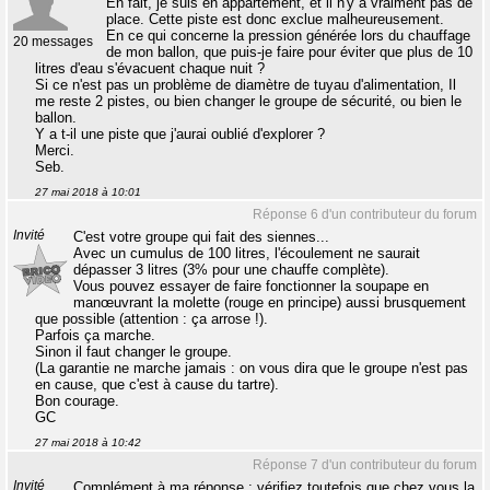
En fait, je suis en appartement, et il n'y a vraiment pas de
place. Cette piste est donc exclue malheureusement.
En ce qui concerne la pression générée lors du chauffage
20 messages
de mon ballon, que puis-je faire pour éviter que plus de 10
litres d'eau s'évacuent chaque nuit ?
Si ce n'est pas un problème de diamètre de tuyau d'alimentation, Il
me reste 2 pistes, ou bien changer le groupe de sécurité, ou bien le
ballon.
Y a t-il une piste que j'aurai oublié d'explorer ?
Merci.
Seb.
27 mai 2018 à 10:01
Réponse 6 d'un contributeur du forum
Invité
C'est votre groupe qui fait des siennes...
Avec un cumulus de 100 litres, l'écoulement ne saurait
dépasser 3 litres (3% pour une chauffe complète).
Vous pouvez essayer de faire fonctionner la soupape en
manœuvrant la molette (rouge en principe) aussi brusquement
que possible (attention : ça arrose !).
Parfois ça marche.
Sinon il faut changer le groupe.
(La garantie ne marche jamais : on vous dira que le groupe n'est pas
en cause, que c'est à cause du tartre).
Bon courage.
GC
27 mai 2018 à 10:42
Réponse 7 d'un contributeur du forum
Invité
Complément à ma réponse : vérifiez toutefois que chez vous la