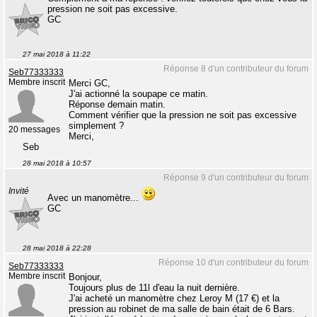
pression ne soit pas excessive.
GC
27 mai 2018 à 11:22
Réponse 8 d'un contributeur du forum
Seb77333333
Membre inscrit
Merci GC,
J'ai actionné la soupape ce matin.
Réponse demain matin.
Comment vérifier que la pression ne soit pas excessive
simplement ?
20 messages
Merci,
Seb
28 mai 2018 à 10:57
Réponse 9 d'un contributeur du forum
Invité
Avec un manomètre...
GC
28 mai 2018 à 22:28
Réponse 10 d'un contributeur du forum
Seb77333333
Membre inscrit
Bonjour,
Toujours plus de 11l d'eau la nuit dernière.
J'ai acheté un manomètre chez Leroy M (17 €) et la
pression au robinet de ma salle de bain était de 6 Bars.