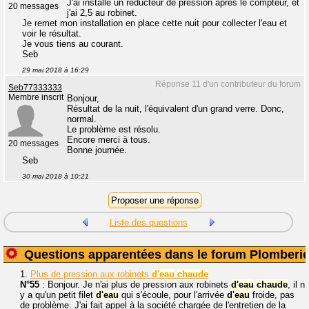
J'ai installé un réducteur de pression après le compteur, et
20 messages
j'ai 2,5 au robinet.
Je remet mon installation en place cette nuit pour collecter l'eau et
voir le résultat.
Je vous tiens au courant.
Seb
29 mai 2018 à 16:29
Réponse 11 d'un contributeur du forum
Seb77333333
Membre inscrit
Bonjour,
Résultat de la nuit, l'équivalent d'un grand verre. Donc,
normal.
Le problème est résolu.
Encore merci à tous.
20 messages
Bonne journée.
Seb
30 mai 2018 à 10:21
Liste des questions
Questions apparentées dans le forum Plomberi
1.
Plus de pression aux robinets
d'eau
chaude
N°55
: Bonjour. Je n'ai plus de pression aux robinets
d'eau
chaude
, il n
y a qu'un petit filet
d'eau
qui s'écoule, pour l'arrivée
d'eau
froide, pas
de problème. J'ai fait appel à la société chargée de l'entretien de la