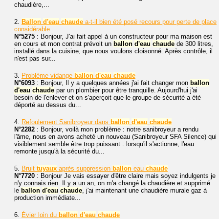
chaudière,...
2.
Ballon
d'eau
chaude
a-t-il bien été posé recours pour perte de place
considérable
N°5275
: Bonjour, J'ai fait appel à un constructeur pour ma maison est
en cours et mon contrat prévoit un
ballon
d'eau
chaude
de 300 litres,
installé dans la cuisine, que nous voulons cloisonné. Après contrôle, il
n'est pas sur...
3.
Problème vidange
ballon
d'eau
chaude
N°6093
: Bonjour, Il y a quelques années j'ai fait changer mon
ballon
d'eau
chaude
par un plombier pour être tranquille. Aujourd'hui j'ai
besoin de l'enlever et on s'aperçoit que le groupe de sécurité a été
déporté au dessus du...
4.
Refoulement Sanibroyeur dans
ballon
d'eau
chaude
N°2282
: Bonjour, voilà mon problème : notre sanibroyeur a rendu
l'âme, nous en avons acheté un nouveau (Sanibroyeur SFA Silence) qui
visiblement semble être trop puissant : lorsqu'il s'actionne, l'eau
remonte jusqu'à la sécurité du...
5.
Bruit
tuyaux
après suppression
ballon
eau
chaude
N°7720
: Bonjour Je vais essayer d'être claire mais soyez indulgents je
n'y connais rien. Il y a un an, on m'a changé la chaudière et supprimé
le
ballon
d'eau
chaude
, j'ai maintenant une chaudière murale gaz à
production immédiate...
6.
Évier loin du
ballon
d'eau
chaude