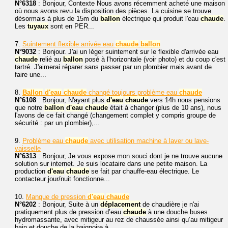
N°6318
: Bonjour, Contexte Nous avons récemment acheté une maison
où nous avons revu la disposition des pièces. La cuisine se trouve
désormais à plus de 15m du
ballon
électrique qui produit l'eau
chaude
.
Les
tuyaux
sont en PER...
7.
Suintement flexible arrivée eau
chaude
ballon
N°9032
: Bonjour. J'ai un léger suintement sur le flexible d'arrivée eau
chaude
relié au
ballon
posé à l'horizontale (voir photo) et du coup c'est
tartré. J'aimerai réparer sans passer par un plombier mais avant de
faire une...
8.
Ballon
d'eau
chaude
changé toujours problème eau
chaude
N°6108
: Bonjour, N'ayant plus
d'eau
chaude
vers 14h nous pensions
que notre
ballon
d'eau
chaude
était à changer (plus de 10 ans), nous
l'avons de ce fait changé (changement complet y compris groupe de
sécurité : par un plombier),...
9.
Problème eau
chaude
avec utilisation machine à laver ou lave-
vaisselle
N°6313
: Bonjour, Je vous expose mon souci dont je ne trouve aucune
solution sur internet. Je suis locataire dans une petite maison. La
production
d'eau
chaude
se fait par chauffe-eau électrique. Le
contacteur jour/nuit fonctionne...
10.
Manque de pression
d'eau
chaude
N°6202
: Bonjour, Suite à un
déplacement
de chaudière je n'ai
pratiquement plus de pression d’eau
chaude
à une douche buses
hydromassante, avec mitigeur au rez de chaussée ainsi qu’au mitigeur
bain et douche de la baignoire à...