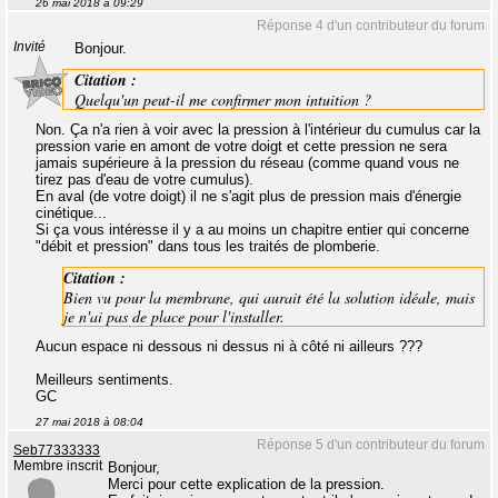
26 mai 2018 à 09:29
Réponse 4 d'un contributeur du forum
Invité
Bonjour.
Citation :
Quelqu'un peut-il me confirmer mon intuition ?
Non. Ça n'a rien à voir avec la pression à l'intérieur du cumulus car la
pression varie en amont de votre doigt et cette pression ne sera
jamais supérieure à la pression du réseau (comme quand vous ne
tirez pas d'eau de votre cumulus).
En aval (de votre doigt) il ne s'agit plus de pression mais d'énergie
cinétique...
Si ça vous intéresse il y a au moins un chapitre entier qui concerne
"débit et pression" dans tous les traités de plomberie.
Citation :
Bien vu pour la membrane, qui aurait été la solution idéale, mais
je n'ai pas de place pour l'installer.
Aucun espace ni dessous ni dessus ni à côté ni ailleurs ???
Meilleurs sentiments.
GC
27 mai 2018 à 08:04
Réponse 5 d'un contributeur du forum
Seb77333333
Membre inscrit
Bonjour,
Merci pour cette explication de la pression.