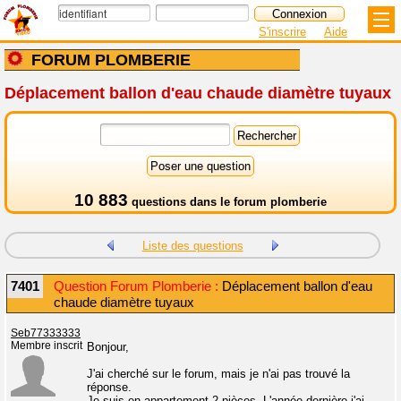
S'inscrire
Aide
FORUM PLOMBERIE
Déplacement ballon d'eau chaude diamètre tuyaux
10 883
questions dans le
forum plomberie
Liste des questions
7401
Question Forum Plomberie :
Déplacement ballon d'eau
chaude diamètre tuyaux
Seb77333333
Membre inscrit
Bonjour,
J'ai cherché sur le forum, mais je n'ai pas trouvé la
réponse.
Je suis en appartement 2 pièces. L'année dernière j'ai