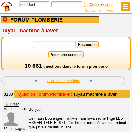
S'inscrire
Aide
FORUM PLOMBERIE
Tuyau machine à laver
10 881
questions dans le
forum plomberie
Liste des questions
8130
Question Forum Plomberie :
Tuyau machine à laver
mimi1789
Membre inscrit
Bonjour,
Ce matin Boulanger m'a livré mon lave/sèche linge LLS
ESSENTIELB ELS712-2b. Ils ont ramené l'ancien Indésit
que j'avais depuis 15 ans.
32 messages