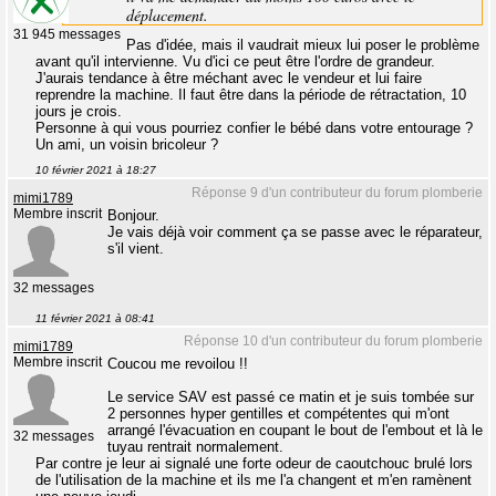
déplacement.
31 945 messages
Pas d'idée, mais il vaudrait mieux lui poser le problème
avant qu'il intervienne. Vu d'ici ce peut être l'ordre de grandeur.
J'aurais tendance à être méchant avec le vendeur et lui faire
reprendre la machine. Il faut être dans la période de rétractation, 10
jours je crois.
Personne à qui vous pourriez confier le bébé dans votre entourage ?
Un ami, un voisin bricoleur ?
10 février 2021 à 18:27
Réponse 9 d'un contributeur du forum plomberie
mimi1789
Membre inscrit
Bonjour.
Je vais déjà voir comment ça se passe avec le réparateur,
s'il vient.
32 messages
11 février 2021 à 08:41
Réponse 10 d'un contributeur du forum plomberie
mimi1789
Membre inscrit
Coucou me revoilou !!
Le service SAV est passé ce matin et je suis tombée sur
2 personnes hyper gentilles et compétentes qui m'ont
arrangé l'évacuation en coupant le bout de l'embout et là le
32 messages
tuyau rentrait normalement.
Par contre je leur ai signalé une forte odeur de caoutchouc brulé lors
de l'utilisation de la machine et ils me l'a changent et m'en ramènent