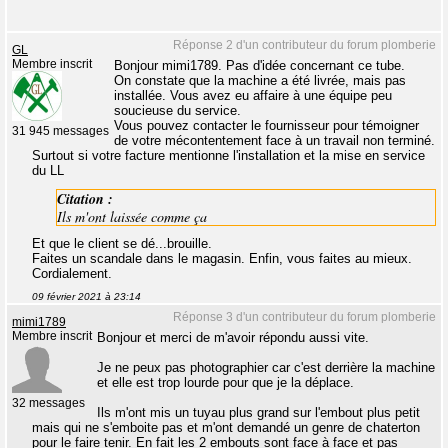
Réponse 2 d'un contributeur du forum plomberie
GL
Membre inscrit
Bonjour mimi1789. Pas d'idée concernant ce tube.
On constate que la machine a été livrée, mais pas
installée. Vous avez eu affaire à une équipe peu
soucieuse du service.
Vous pouvez contacter le fournisseur pour témoigner
31 945 messages
de votre mécontentement face à un travail non terminé.
Surtout si votre facture mentionne l'installation et la mise en service
du LL
Citation :
Ils m'ont laissée comme ça
Et que le client se dé...brouille.
Faites un scandale dans le magasin. Enfin, vous faites au mieux.
Cordialement.
09 février 2021 à 23:14
Réponse 3 d'un contributeur du forum plomberie
mimi1789
Membre inscrit
Bonjour et merci de m'avoir répondu aussi vite.
Je ne peux pas photographier car c'est derrière la machine
et elle est trop lourde pour que je la déplace.
32 messages
Ils m'ont mis un tuyau plus grand sur l'embout plus petit
mais qui ne s'emboite pas et m'ont demandé un genre de chaterton
pour le faire tenir. En fait les 2 embouts sont face à face et pas