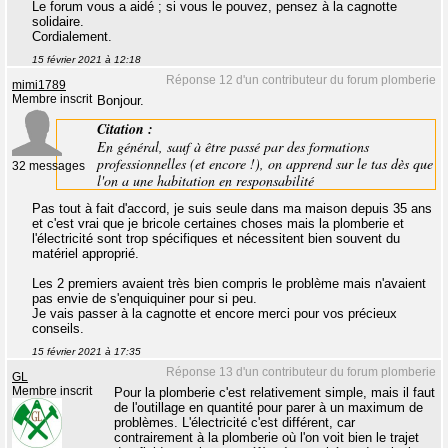
Le forum vous a aidé ; si vous le pouvez, pensez à la cagnotte
solidaire.
Cordialement.
15 février 2021 à 12:18
Réponse 12 d'un contributeur du forum plomberie
mimi1789
Membre inscrit
Bonjour.
Citation :
En général, sauf à être passé par des formations
professionnelles (et encore !), on apprend sur le tas dès que
32 messages
l'on a une habitation en responsabilité
Pas tout à fait d'accord, je suis seule dans ma maison depuis 35 ans
et c'est vrai que je bricole certaines choses mais la plomberie et
l'électricité sont trop spécifiques et nécessitent bien souvent du
matériel approprié.
Les 2 premiers avaient très bien compris le problème mais n'avaient
pas envie de s'enquiquiner pour si peu.
Je vais passer à la cagnotte et encore merci pour vos précieux
conseils.
15 février 2021 à 17:35
Réponse 13 d'un contributeur du forum plomberie
GL
Membre inscrit
Pour la plomberie c'est relativement simple, mais il faut
de l'outillage en quantité pour parer à un maximum de
problèmes. L'électricité c'est différent, car
contrairement à la plomberie où l'on voit bien le trajet