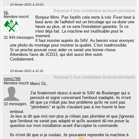
10 février 2021 à 10:01
Réponse 4 d'un contributeur du forum plomberie
GL
Membre inscrit
Bonjour Mimi. Pas fautifs cela reste à voir. Fixer bout à
bout avec de l'adhésif est un bricolage qui va durer une
heure au plus, et ce sera l'inondation garantie. Si ce
n'est déjà fait. La machine est inutilisable pour le
moment.
31 945 messages
Il faut insister auprès du SAV. Au besoin vous envoyez
une photo du montage pour montrer la qualité. C'est inadmissible.
Si un proche pouvait vous aider ce serait une bonne chose.
Attendons l'avis de JCD13, qui doit aussi être outré.
Cordialement.
10 février 2021 à 11:31
Réponse 5 d'un contributeur du forum plomberie
mimi1789
Membre inscrit
Merci GL.
J'ai finalement réussi à avoir le SAV de Boulanger qui a
persisté et signé concernant l'embout inadapté, ils m'ont
dit que ça n'était pas leur problème qu'ils ne sont pas
32 messages
"plombiers" et qu'ils n'avaient pas à me fournir le bon
embout.
Je leur ai dit que moi non plus je n'étais pas plombier et que j'ignorais
que l'embout ne serait pas adapté et qu'ils auraient dû me poser la
question sur mon installation avant d'accepter la commande.
Ils m'ont dit que si je voulais, ils pouvaient reprendre la machine à