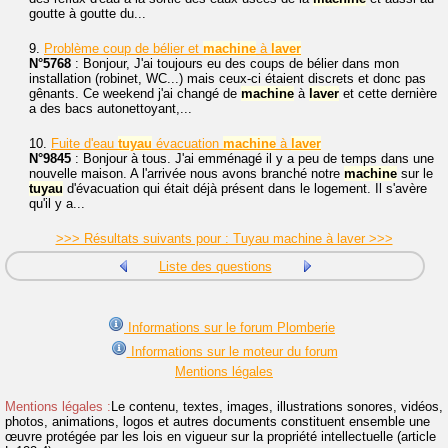
goutte à goutte du...
9.
Problème coup de bélier et
machine
à
laver
N°5768
: Bonjour, J'ai toujours eu des coups de bélier dans mon
installation (robinet, WC...) mais ceux-ci étaient discrets et donc pas
gênants. Ce weekend j'ai changé de
machine
à
laver
et cette dernière
a des bacs autonettoyant,...
10.
Fuite d'eau
tuyau
évacuation
machine
à
laver
N°9845
: Bonjour à tous. J'ai emménagé il y a peu de temps dans une
nouvelle maison. A l'arrivée nous avons branché notre
machine
sur le
tuyau
d'évacuation qui était déjà présent dans le logement. Il s'avère
qu'il y a...
>>> Résultats suivants pour : Tuyau machine à laver >>>
Liste des questions
Informations sur le forum Plomberie
Informations sur le moteur du forum
Mentions légales
Mentions légales :
Le contenu, textes, images, illustrations sonores, vidéos,
photos, animations, logos et autres documents constituent ensemble une
œuvre protégée par les lois en vigueur sur la propriété intellectuelle (article