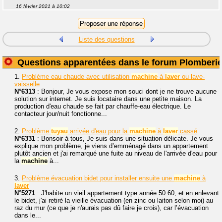
16 février 2021 à 10:02
Liste des questions
Questions apparentées dans le forum Plomberi
1.
Problème eau chaude avec utilisation
machine
à
laver
ou lave-
vaisselle
N°6313
: Bonjour, Je vous expose mon souci dont je ne trouve aucune
solution sur internet. Je suis locataire dans une petite maison. La
production d'eau chaude se fait par chauffe-eau électrique. Le
contacteur jour/nuit fonctionne...
2.
Problème
tuyau
arrivée d'eau pour la
machine
à
laver
cassé
N°6331
: Bonsoir à tous, Je suis dans une situation délicate. Je vous
explique mon problème, je viens d’emménagé dans un appartement
plutôt ancien et j'ai remarqué une fuite au niveau de l'arrivée d'eau pour
la
machine
à...
3.
Problème évacuation bidet pour installer ensuite une
machine
à
laver
N°5271
: J'habite un vieil appartement type année 50 60, et en enlevant
le bidet, j'ai retiré la vieille évacuation (en zinc ou laiton selon moi) au
raz du mur (ce que je n'aurais pas dû faire je crois), car l’évacuation
dans le...