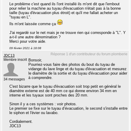
Le problème c'est quand ils l'ont installé ils m'ont dit que l'embout
pour relier la machine au tuyau d'évacuation n'était pas à la bonne
taille (tuyau d'évacuation plus étroit) et qu'il me fallait acheter un
"tuyau en L".
Ils m'ont laissée comme ça
J'ai regardé sur le net mais je ne trouve rien qui corresponde à "L". Y
a-t-il une autre dénomination ?
Merci pour votre aide.
09 février 2021 à 18:08
Réponse 1 d'un contributeur du forum plomberie
JDC13
Membre inscrit
Bonsoir,
Pourriez-vous faire des photos du bout du tuyau de
vidange du lave linge et du tuyau d'évacuation et mesurez
le diamètre de la sortie et du tuyau d'évacuation pour aider
à comprendre.
34 messages
C'est bizarre que le tuyau d'évacuation soit trop petit en général le
diamètre externe est de 40 mm ce qui donne environ 34 mm en
interne et les tuyaux sont proches des 20 mm.
Sinon il y a ces systèmes : voir photos.
Le premier se fixe sur le tuyau d’évacuation, le second s'installe entre
le siphon et l'évier ou lavabo.
Cordialement.
JDC13