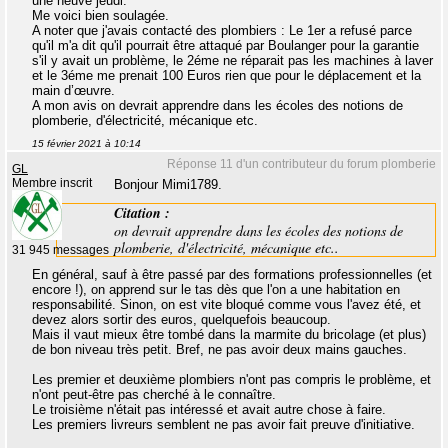
une neuve jeudi.
Me voici bien soulagée.
A noter que j'avais contacté des plombiers : Le 1er a refusé parce
qu'il m'a dit qu'il pourrait être attaqué par Boulanger pour la garantie
s'il y avait un problème, le 2éme ne réparait pas les machines à laver
et le 3éme me prenait 100 Euros rien que pour le déplacement et la
main d’œuvre.
A mon avis on devrait apprendre dans les écoles des notions de
plomberie, d'électricité, mécanique etc.
15 février 2021 à 10:14
Réponse 11 d'un contributeur du forum plomberie
GL
Membre inscrit
Bonjour Mimi1789.
Citation :
on devrait apprendre dans les écoles des notions de
plomberie, d'électricité, mécanique etc..
31 945 messages
En général, sauf à être passé par des formations professionnelles (et
encore !), on apprend sur le tas dès que l'on a une habitation en
responsabilité. Sinon, on est vite bloqué comme vous l'avez été, et
devez alors sortir des euros, quelquefois beaucoup.
Mais il vaut mieux être tombé dans la marmite du bricolage (et plus)
de bon niveau très petit. Bref, ne pas avoir deux mains gauches.
Les premier et deuxième plombiers n'ont pas compris le problème, et
n'ont peut-être pas cherché à le connaître.
Le troisième n'était pas intéressé et avait autre chose à faire.
Les premiers livreurs semblent ne pas avoir fait preuve d'initiative.