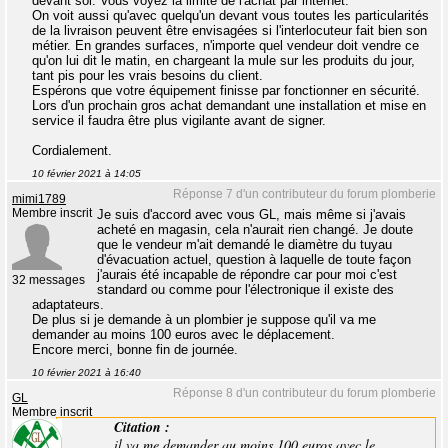
devant soi. Vous voyez la limite de l'achat par internet.
On voit aussi qu'avec quelqu'un devant vous toutes les particularités
de la livraison peuvent être envisagées si l'interlocuteur fait bien son
métier. En grandes surfaces, n'importe quel vendeur doit vendre ce
qu'on lui dit le matin, en chargeant la mule sur les produits du jour,
tant pis pour les vrais besoins du client.
Espérons que votre équipement finisse par fonctionner en sécurité.
Lors d'un prochain gros achat demandant une installation et mise en
service il faudra être plus vigilante avant de signer.
Cordialement.
10 février 2021 à 14:05
Réponse 7 d'un contributeur du forum plomberie
mimi1789
Membre inscrit
Je suis d'accord avec vous GL, mais même si j'avais
acheté en magasin, cela n'aurait rien changé. Je doute
que le vendeur m'ait demandé le diamètre du tuyau
d'évacuation actuel, question à laquelle de toute façon
j'aurais été incapable de répondre car pour moi c'est
32 messages
standard ou comme pour l'électronique il existe des
adaptateurs.
De plus si je demande à un plombier je suppose qu'il va me
demander au moins 100 euros avec le déplacement.
Encore merci, bonne fin de journée.
10 février 2021 à 16:40
Réponse 8 d'un contributeur du forum plomberie
GL
Membre inscrit
Citation :
il va me demander au moins 100 euros avec le