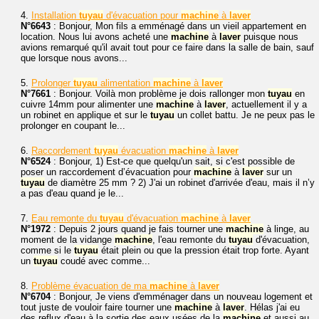
4.
Installation
tuyau
d'évacuation pour
machine
à
laver
N°6643
: Bonjour, Mon fils a emménagé dans un vieil appartement en
location. Nous lui avons acheté une
machine
à
laver
puisque nous
avions remarqué qu'il avait tout pour ce faire dans la salle de bain, sauf
que lorsque nous avons...
5.
Prolonger
tuyau
alimentation
machine
à
laver
N°7661
: Bonjour. Voilà mon problème je dois rallonger mon
tuyau
en
cuivre 14mm pour alimenter une
machine
à
laver
, actuellement il y a
un robinet en applique et sur le
tuyau
un collet battu. Je ne peux pas le
prolonger en coupant le...
6.
Raccordement
tuyau
évacuation
machine
à
laver
N°6524
: Bonjour, 1) Est-ce que quelqu'un sait, si c'est possible de
poser un raccordement d’évacuation pour
machine
à
laver
sur un
tuyau
de diamètre 25 mm ? 2) J'ai un robinet d'arrivée d'eau, mais il n’y
a pas d'eau quand je le...
7.
Eau remonte du
tuyau
d'évacuation
machine
à
laver
N°1972
: Depuis 2 jours quand je fais tourner une
machine
à linge, au
moment de la vidange
machine
, l'eau remonte du
tuyau
d'évacuation,
comme si le
tuyau
était plein ou que la pression était trop forte. Ayant
un
tuyau
coudé avec comme...
8.
Problème évacuation de ma
machine
à
laver
N°6704
: Bonjour, Je viens d'emménager dans un nouveau logement et
tout juste de vouloir faire tourner une
machine
à
laver
. Hélas j'ai eu
des reflux d'eau à la sortie des eaux usées de la
machine
et aussi au