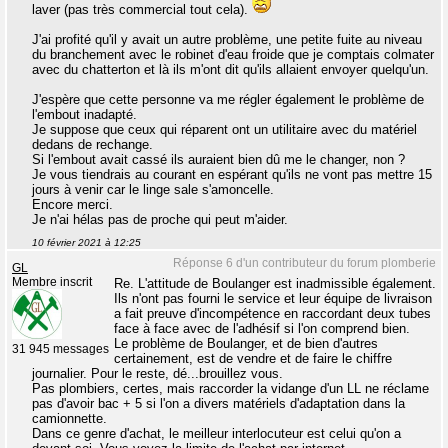
laver (pas très commercial tout cela).
J'ai profité qu'il y avait un autre problème, une petite fuite au niveau
du branchement avec le robinet d'eau froide que je comptais colmater
avec du chatterton et là ils m'ont dit qu'ils allaient envoyer quelqu'un.
J'espère que cette personne va me régler également le problème de
l'embout inadapté.
Je suppose que ceux qui réparent ont un utilitaire avec du matériel
dedans de rechange.
Si l'embout avait cassé ils auraient bien dû me le changer, non ?
Je vous tiendrais au courant en espérant qu'ils ne vont pas mettre 15
jours à venir car le linge sale s'amoncelle.
Encore merci.
Je n'ai hélas pas de proche qui peut m'aider.
10 février 2021 à 12:25
Réponse 6 d'un contributeur du forum plomberie
GL
Membre inscrit
Re. L'attitude de Boulanger est inadmissible également.
Ils n'ont pas fourni le service et leur équipe de livraison
a fait preuve d'incompétence en raccordant deux tubes
face à face avec de l'adhésif si l'on comprend bien.
Le problème de Boulanger, et de bien d'autres
31 945 messages
certainement, est de vendre et de faire le chiffre
journalier. Pour le reste, dé...brouillez vous.
Pas plombiers, certes, mais raccorder la vidange d'un LL ne réclame
pas d'avoir bac + 5 si l'on a divers matériels d'adaptation dans la
camionnette.
Dans ce genre d'achat, le meilleur interlocuteur est celui qu'on a