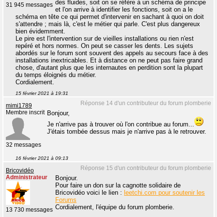
des fluides, soit on se réfère à un schéma de principe
31 945 messages
et l'on arrive à identifier les fonctions, soit on a le
schéma en tête ce qui permet d'intervenir en sachant à quoi on doit
s'attendre ; mais là, c'est le métier qui parle. C'est plus dangereux
bien évidemment.
Le pire est l'intervention sur de vieilles installations ou rien n'est
repéré et hors normes. On peut se casser les dents. Les sujets
abordés sur le forum sont souvent des appels au secours face à des
installations inextricables. Et à distance on ne peut pas faire grand
chose, d'autant plus que les internautes en perdition sont la plupart
du temps éloignés du métier.
Cordialement.
15 février 2021 à 19:31
Réponse 14 d'un contributeur du forum plomberie
mimi1789
Membre inscrit
Bonjour,
Je n'arrive pas à trouver où l'on contribue au forum...
J'étais tombée dessus mais je n'arrive pas à le retrouver.
32 messages
16 février 2021 à 09:13
Réponse 15 d'un contributeur du forum plomberie
Bricovidéo
Administrateur
Bonjour.
Pour faire un don sur la cagnotte solidaire de
Bricovidéo voici le lien :
leetchi.com pour soutenir les
Forums
Cordialement, l'équipe du forum plomberie.
13 730 messages