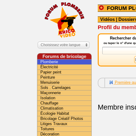
FORUM PL
Vidéos
|
Dossier
Profil du mem
Rechercher da
ou taper le n° d'une 
Choisissez votre langue
Forums de bricolage
Plomberie
Électricité
Papier peint
Peinture
Menuiserie
Première qu
Sols . Carrelages
Maçonnerie
Isolation
Chauffage
Membre insc
Climatisation
Écologie Habitat
Bricolage Créatif Photos
Litiges Travaux
Toitures
Décoration