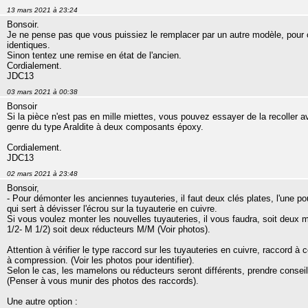
13 mars 2021 à 23:24
Bonsoir.
Je ne pense pas que vous puissiez le remplacer par un autre modèle, pour ce
identiques.
Sinon tentez une remise en état de l'ancien.
Cordialement.
JDC13
03 mars 2021 à 00:38
Bonsoir
Si la pièce n'est pas en mille miettes, vous pouvez essayer de la recoller a
genre du type Araldite à deux composants époxy.
Cordialement.
JDC13
02 mars 2021 à 23:48
Bonsoir,
- Pour démonter les anciennes tuyauteries, il faut deux clés plates, l'une pou
qui sert à dévisser l'écrou sur la tuyauterie en cuivre.
Si vous voulez monter les nouvelles tuyauteries, il vous faudra, soit de
1/2- M 1/2) soit deux réducteurs M/M (Voir photos).
Attention à vérifier le type raccord sur les tuyauteries en cuivre, raccord à 
à compression. (Voir les photos pour identifier).
Selon le cas, les mamelons ou réducteurs seront différents, prendre conseil
(Penser à vous munir des photos des raccords).
Une autre option :