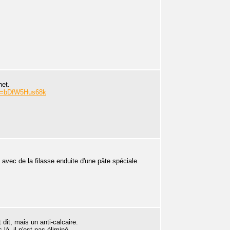
net.
?v=bDfW5Hus68k
 avec de la filasse enduite d'une pâte spéciale.
 dit, mais un anti-calcaire.
là, il n'est pas éliminé.