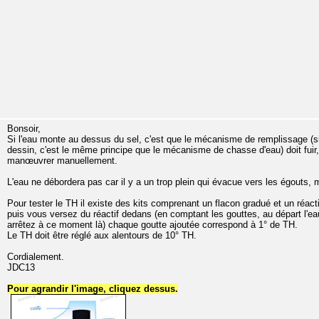
Bonsoir,
Si l'eau monte au dessus du sel, c'est que le mécanisme de remplissage (si
dessin, c'est le même principe que le mécanisme de chasse d'eau) doit fuir, 
manœuvrer manuellement.
L'eau ne débordera pas car il y a un trop plein qui évacue vers les égouts
Pour tester le TH il existe des kits comprenant un flacon gradué et un réact
puis vous versez du réactif dedans (en comptant les gouttes, au départ l'ea
arrêtez à ce moment là) chaque goutte ajoutée correspond à 1° de TH.
Le TH doit être réglé aux alentours de 10° TH.
Cordialement.
JDC13
Pour agrandir l'image, cliquez dessus.