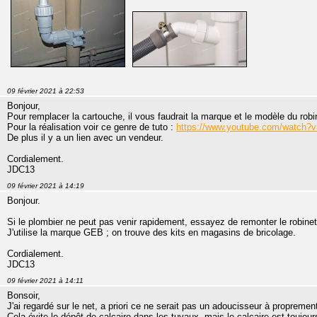
09 février 2021 à 22:53
Bonjour,
Pour remplacer la cartouche, il vous faudrait la marque et le modèle du robi
Pour la réalisation voir ce genre de tuto :
https://www.youtube.com/watch
De plus il y a un lien avec un vendeur.
Cordialement.
JDC13
09 février 2021 à 14:19
Bonjour.
Si le plombier ne peut pas venir rapidement, essayez de remonter le robinet
J'utilise la marque GEB ; on trouve des kits en magasins de bricolage.
Cordialement.
JDC13
09 février 2021 à 14:11
Bonsoir,
J'ai regardé sur le net, a priori ce ne serait pas un adoucisseur à proprement
Cela évite le dépôt de calcaire dans les tuyaux, mais le calcaire est toujours 