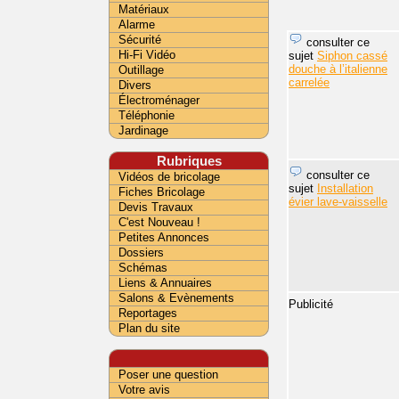
Matériaux
Alarme
Sécurité
consulter ce
Hi-Fi Vidéo
sujet
Siphon cassé
douche à l’italienne
Outillage
carrelée
Divers
Électroménager
Téléphonie
Jardinage
Rubriques
consulter ce
Vidéos de bricolage
sujet
Installation
Fiches Bricolage
évier lave-vaisselle
Devis Travaux
C'est Nouveau !
Petites Annonces
Dossiers
Schémas
Liens & Annuaires
Salons & Evènements
Publicité
Reportages
Plan du site
Poser une question
Votre avis