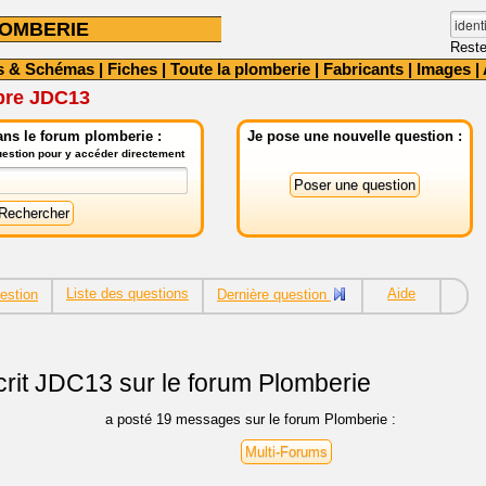
OMBERIE
Reste
s & Schémas
|
Fiches
|
Toute la plomberie
|
Fabricants
|
Images
|
bre JDC13
ns le forum plomberie :
Je pose une nouvelle question :
question pour y accéder directement
Liste des questions
Aide
estion
Dernière question
rit
JDC13 sur le forum Plomberie
a posté 19 messages sur le forum Plomberie :
Multi-Forums