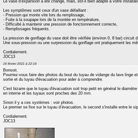
Le vase d’expansion a été changé, mais, est-il bien adapté à votre installat
Les symptômes sont ceux d'un vase défaillant :
- Pression qui monte vite lors du remplissage,
- Fuite à la soupape lors de la montée en température,
- Difficulté à maintenir une pression de fonctionnement correcte,
- Remplissages fréquents.
La pression de gonflage du vase doit être vérifiée (environ 0, 8 bar) circuit d
Une sous-pression ou une surpression du gonflage ont pratiquement les mê
Cordialement.
JDC13
16 février 2021 à 22:16
Bonsoir,
Pourriez-vous faire des photos du bout du tuyau de vidange du lave linge e
sortie et du tuyau d'évacuation pour aider à comprendre.
C'est bizarre que le tuyau d'évacuation soit trop petit en général le diamè
en interne et les tuyaux sont proches des 20 mm.
Sinon il y a ces systèmes : voir photos.
Le premier se fixe sur le tuyau d’évacuation, le second s'installe entre le sip
Cordialement.
JDC13