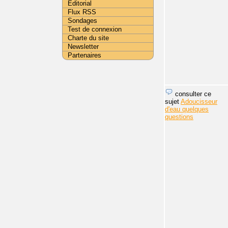
Editorial
Flux RSS
Sondages
Test de connexion
Charte du site
Newsletter
Partenaires
consulter ce
sujet
Adoucisseur
d'eau quelques
questions