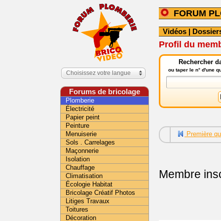
FORUM PL
Vidéos
|
Dossier
Profil du mem
Rechercher da
ou taper le n° d'une 
Choisissez votre langue
Forums de bricolage
Plomberie
Électricité
Papier peint
Peinture
Menuiserie
Première qu
Sols . Carrelages
Maçonnerie
Isolation
Chauffage
Membre insc
Climatisation
Écologie Habitat
Bricolage Créatif Photos
Litiges Travaux
Toitures
Décoration