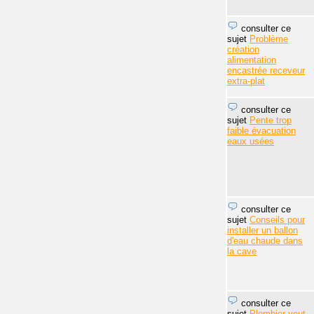
consulter ce
sujet
Problème
création
alimentation
encastrée receveur
extra-plat
consulter ce
sujet
Pente trop
faible évacuation
eaux usées
consulter ce
sujet
Conseils pour
installer un ballon
d'eau chaude dans
la cave
consulter ce
sujet
Plombier veut