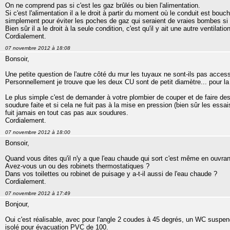
On ne comprend pas si c'est les gaz brûlés ou bien l'alimentation.
Si c'est l'alimentation il a le droit à partir du moment où le conduit est bouch
simplement pour éviter les poches de gaz qui seraient de vraies bombes si fu
Bien sûr il a le droit à la seule condition, c'est qu'il y ait une autre ventila
Cordialement.
07 novembre 2012 à 18:08
Bonsoir,
Une petite question de l'autre côté du mur les tuyaux ne sont-ils pas access
Personnellement je trouve que les deux CU sont de petit diamètre... pour la 
Le plus simple c'est de demander à votre plombier de couper et de faire de
soudure faite et si cela ne fuit pas à la mise en pression (bien sûr les essai
fuit jamais en tout cas pas aux soudures.
Cordialement.
07 novembre 2012 à 18:00
Bonsoir,
Quand vous dites qu'il n'y a que l'eau chaude qui sort c'est même en ouvrant
Avez-vous un ou des robinets thermostatiques ?
Dans vos toilettes ou robinet de puisage y a-t-il aussi de l'eau chaude ?
Cordialement.
07 novembre 2012 à 17:49
Bonjour,
Oui c'est réalisable, avec pour l'angle 2 coudes à 45 degrés, un WC suspen
isolé pour évacuation PVC de 100.