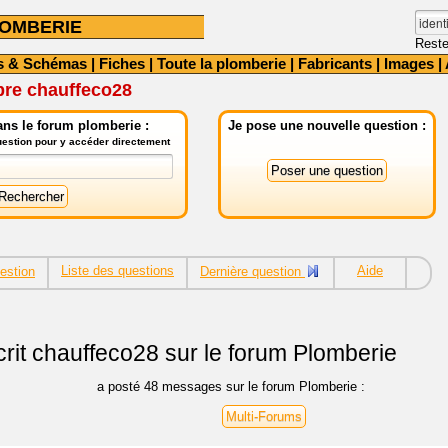
OMBERIE
Reste
s & Schémas
|
Fiches
|
Toute la plomberie
|
Fabricants
|
Images
|
bre chauffeco28
ns le forum plomberie :
Je pose une nouvelle question :
question pour y accéder directement
Liste des questions
Aide
estion
Dernière question
rit
chauffeco28 sur le forum Plomberie
a posté 48 messages sur le forum Plomberie :
Multi-Forums