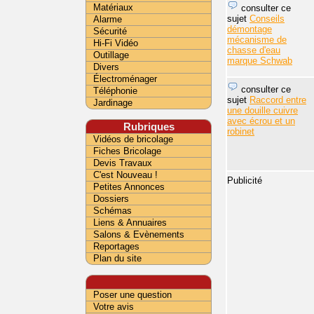
Matériaux
consulter ce
sujet
Conseils
Alarme
démontage
Sécurité
mécanisme de
Hi-Fi Vidéo
chasse d'eau
Outillage
marque Schwab
Divers
Électroménager
consulter ce
Téléphonie
sujet
Raccord entre
Jardinage
une douille cuivre
avec écrou et un
Rubriques
robinet
Vidéos de bricolage
Fiches Bricolage
Devis Travaux
C'est Nouveau !
Publicité
Petites Annonces
Dossiers
Schémas
Liens & Annuaires
Salons & Evènements
Reportages
Plan du site
Poser une question
Votre avis