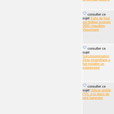
consulter ce
sujet
Fuite de fioul
sur brûleur econom
2000 chaudière
Viessmann
consulter ce
sujet
Surconsommation
d'eau propriétaire a
fait installer un
surpresseur
consulter ce
sujet
Utiliser profilé
PVC à la place du
joint baignoire