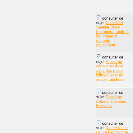
consulter ce
sujet
Chaudière
Saunier Duval
thermostat chute à
l'allumage et
remonte
doucement
consulter ce
sujet
Problème
déboucher évier
avec des micro
billes à base de
soude caustique
consulter ce
sujet
Problème
d'étanchéité sous
le lavabo
consulter ce
sujet
Retirer tache
rayure bac douche