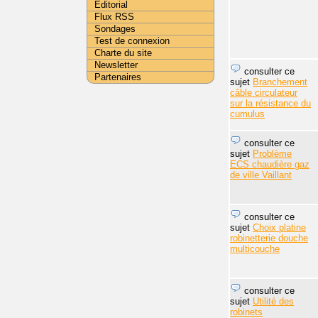
Editorial
Flux RSS
Sondages
Test de connexion
Charte du site
Newsletter
consulter ce
Partenaires
sujet
Branchement
câble circulateur
sur la résistance du
cumulus
consulter ce
sujet
Problème
ECS chaudière gaz
de ville Vaillant
consulter ce
sujet
Choix platine
robinetterie douche
multicouche
consulter ce
sujet
Utilité des
robinets