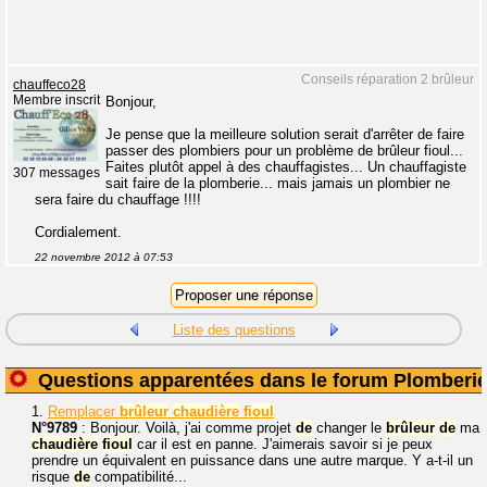
Conseils réparation 2 brûleur
chauffeco28
Membre inscrit
Bonjour,
Je pense que la meilleure solution serait d'arrêter de faire
passer des plombiers pour un problème de brûleur fioul...
Faites plutôt appel à des chauffagistes... Un chauffagiste
307 messages
sait faire de la plomberie... mais jamais un plombier ne
sera faire du chauffage !!!!
Cordialement.
22 novembre 2012 à 07:53
Liste des questions
Questions apparentées dans le forum Plomberi
1.
Remplacer
brûleur
chaudière
fioul
N°9789
: Bonjour. Voilà, j'ai comme projet
de
changer le
brûleur
de
ma
chaudière
fioul
car il est en panne. J'aimerais savoir si je peux
prendre un équivalent en puissance dans une autre marque. Y a-t-il un
risque
de
compatibilité...