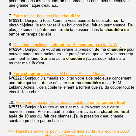
pénétrant dans les lieux lors
de
ces vacances nous avons découvert
une grande flaque d'eau au...
7.
Fuite
robinet bouchon bleu
chaudière
N°9991
: Bonjour à tous. Comme vous pourrez le constater
sur
la
photo ci-jointe, le robinet relié au bouchon bleu fuit en permanence.
De
plus, je suis obligé
de
remettre
de
la pression dans la
chaudière
de
temps en temps car elle...
8.
Question remplissage
chaudière
Viessmann
gazola 24kW
N°6294
: Bonjour, Je voudrais refaire la pression
de
ma
chaudière
pour
pouvoir purger mes radiateurs. Le problème est que je ne vois pas trop
comment le faire.
Sur
une autre
chaudière
j'avais deux robinets à
tourner mais là c'est...
9.
Fuite
chaudière
à gaz ELM Leblanc Acleis - Urgent
N°6222
: Bonjour, J'aimerais solliciter votre aide précieuse concernant
une
fuite
qui vient
de
se déclarer
sur
ma
chaudière
à gaz ELM
Leblanc Acleis... cela coule tellement à torrent que j'ai dû couper tout le
circuit d'eau chez...
10.
Problème pression d'eau chaude sanitaire
sur
chaudière
fioul
N°5373
: Bonjour à toutes et tous et meilleurs vœux pour cette
nouvelle année. Pour ma part elle démarre avec ma
chaudière
fioul
âgée
de
10 ans qui fait des siennes, j'ai la pression d'eau chaude
sanitaire produite par un ballon...
>>> Résultats suivants pour : Fuite de fioul sur brûleur econom 2000
chaudière Viessmann >>>