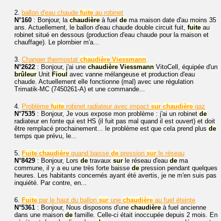
2.
ballon d'eau chaude
fuite
au robinet
N°160
: Bonjour, la
chaudière
à fuel
de
ma maison date d'au moins 35
ans. Actuellement, le ballon d'eau chaude double circuit fuit,
fuite
au
robinet situé en dessous (production d'eau chaude pour la maison et
chauffage). Le plombier m'a...
3.
Changer thermostat
chaudière
Viessmann
N°2622
: Bonjour, j'ai une
chaudière
Viessmann
VitoCell, équipée d'un
brûleur
Unit
Fioul
avec vanne mélangeuse et production d'eau
chaude. Actuellement elle fonctionne (mal) avec une régulation
Trimatik-MC (7450261-A) et une commande...
4.
Problème
fuite
robinet radiateur avec impact
sur
chaudière
gaz
N°7535
: Bonjour, Je vous expose mon problème : j'ai un robinet
de
radiateur en fonte qui est HS (il fuit pas mal quand il est ouvert) et doit
être remplacé prochainement... le problème est que cela prend plus
de
temps que prévu, le...
5.
Fuite
chaudière
quand baisse
de
pression
sur
le réseau
N°8429
: Bonjour, Lors
de
travaux
sur
le réseau d'eau
de
ma
commune, il y a eu une très forte baisse
de
pression pendant quelques
heures. Les habitants concernés ayant été avertis, je ne m'en suis pas
inquiété. Par contre, en...
6.
Fuite
par le haut du ballon
sur
une
chaudière
au fuel éteinte
N°5361
: Bonjour, Nous disposons d'une
chaudière
à fuel ancienne
dans une maison
de
famille. Celle-ci était inoccupée depuis 2 mois. En