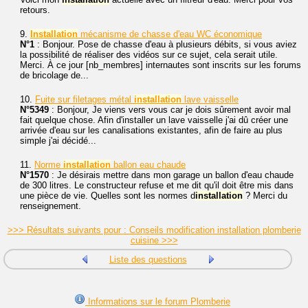
retours.
9.
Installation
mécanisme de chasse d'eau WC économique
N°1
: Bonjour. Pose de chasse d'eau à plusieurs débits, si vous aviez
la possibilité de réaliser des vidéos sur ce sujet, cela serait utile.
Merci. À ce jour [nb_membres] internautes sont inscrits sur les forums
de bricolage de...
10.
Fuite sur filetages métal
installation
lave vaisselle
N°5349
: Bonjour, Je viens vers vous car je dois sûrement avoir mal
fait quelque chose. Afin d'installer un lave vaisselle j'ai dû créer une
arrivée d'eau sur les canalisations existantes, afin de faire au plus
simple j'ai décidé...
11.
Norme
installation
ballon eau chaude
N°1570
: Je désirais mettre dans mon garage un ballon d'eau chaude
de 300 litres. Le constructeur refuse et me dit qu'il doit être mis dans
une pièce de vie. Quelles sont les normes d
installation
? Merci du
renseignement.
>>> Résultats suivants pour : Conseils modification installation plomberie
cuisine >>>
Liste des questions
Informations sur le forum Plomberie