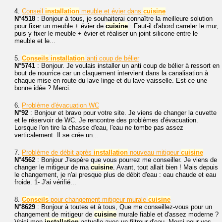
4.
Conseil
installation
meuble et évier dans
cuisine
N°4518
: Bonjour à tous, je souhaiterai connaître la meilleure solution
pour fixer un meuble + évier de
cuisine
: Faut-il d'abord carreler le mur,
puis y fixer le meuble + évier et réaliser un joint silicone entre le
meuble et le...
5.
Conseils
installation
anti coup de bélier
N°5741
: Bonjour. Je voulais installer un anti coup de bélier à ressort en
bout de nourrice car un claquement intervient dans la canalisation à
chaque mise en route du lave linge et du lave vaisselle. Est-ce une
bonne idée ? Merci.
6.
Problème d'évacuation WC
N°92
: Bonjour et bravo pour votre site. Je viens de changer la cuvette
et le réservoir de WC. Je rencontre des problèmes d'évacuation.
Lorsque l'on tire la chasse d'eau, l'eau ne tombe pas assez
verticalement. Il se crée un...
7.
Problème de débit après
installation
nouveau mitigeur
cuisine
N°4562
: Bonjour J'espère que vous pourrez me conseiller. Je viens de
changer le mitigeur de ma
cuisine
. Avant, tout allait bien ! Mais depuis
le changement, je n'ai presque plus de débit d'eau : eau chaude et eau
froide. 1- J'ai vérifié...
8.
Conseils
pour changement mitigeur murale
cuisine
N°8629
: Bonjour à toutes et à tous, Que me conseillez-vous pour un
changement de mitigeur de
cuisine
murale fiable et d'assez moderne ?
Voici mon
installation
actuelle avec un filtreur d'eau. Merci pour vos