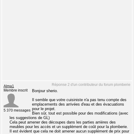
Réponse 2 d'un contributeur du forum plomberie
Alma1
Membre inscrit
Bonjour sherio.
Il semble que votre cuisiniste n'a pas tenu compte des
emplacements des arrivées d'eau et des évacuations
pour le projet.
5 370 messages
Bien sûr, tout est possible pour des modifications (avec
les suggestions de GL)
Cela peut amener des découpes dans les parties arrières des
meubles pour les accès et un supplément de coût pour la plomberie.
Il est évident que cela ne doit amener aucun supplément de prix pour