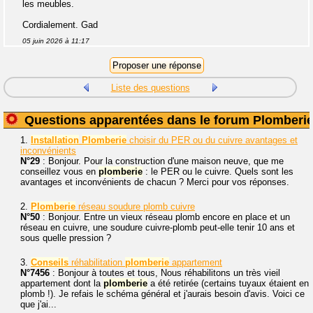
les meubles.
Cordialement. Gad
05 juin 2026 à 11:17
Liste des questions
Questions apparentées dans le forum Plomberi
1.
Installation
Plomberie
choisir du PER ou du cuivre avantages et
inconvénients
N°29
: Bonjour. Pour la construction d'une maison neuve, que me
conseillez vous en
plomberie
: le PER ou le cuivre. Quels sont les
avantages et inconvénients de chacun ? Merci pour vos réponses.
2.
Plomberie
réseau soudure plomb cuivre
N°50
: Bonjour. Entre un vieux réseau plomb encore en place et un
réseau en cuivre, une soudure cuivre-plomb peut-elle tenir 10 ans et
sous quelle pression ?
3.
Conseils
réhabilitation
plomberie
appartement
N°7456
: Bonjour à toutes et tous, Nous réhabilitons un très vieil
appartement dont la
plomberie
a été retirée (certains tuyaux étaient en
plomb !). Je refais le schéma général et j'aurais besoin d'avis. Voici ce
que j'ai...