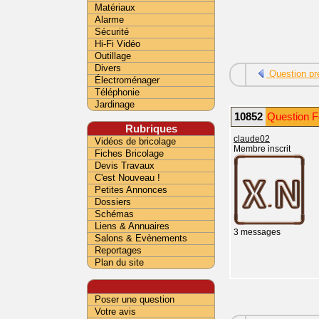
Matériaux
Alarme
Sécurité
Hi-Fi Vidéo
Outillage
Divers
Question pr
Électroménager
Téléphonie
Jardinage
10852
Question F
Rubriques
claude02
Vidéos de bricolage
Membre inscrit
Fiches Bricolage
Devis Travaux
C'est Nouveau !
Petites Annonces
Dossiers
Schémas
Liens & Annuaires
3 messages
Salons & Evènements
Reportages
Plan du site
Poser une question
Votre avis