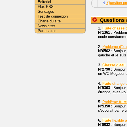
Editorial
Question pr
Flux RSS
Sondages
Test de connexion
Questions 
Charte du site
Newsletter
1.
Fuite
chasse
Partenaires
N°1361
: Problè
coule constammen
2.
Problème d'éta
N°6562
: Bonjour,
gauche et je suis 
3.
Chasse
d'eau
N°2790
: Bonjour 
un WC Mogador d
4.
Fuite
étrange 
N°5363
: Bonjour
étrange, avez-vou
5.
Problème
fuite
N°5350
: Bonjour 
s'écoulait par le 
6.
Fuite
flexible 
N°8032
: Bonjour.