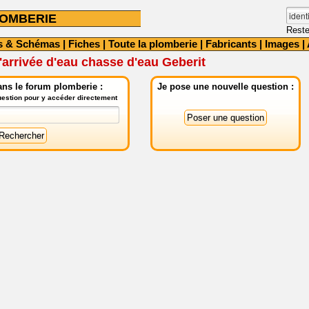
OMBERIE
Reste
s & Schémas
|
Fiches
|
Toute la plomberie
|
Fabricants
|
Images
|
d'arrivée d'eau chasse d'eau Geberit
ns le forum plomberie :
Je pose une nouvelle question :
question pour y accéder directement