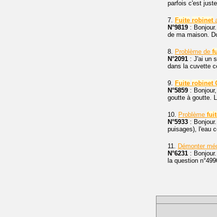
parfois c'est just
7.
Fuite
robinet
a
N°9819
: Bonjour.
de ma maison. Don
8.
Problème de
f
N°2091
: J'ai un
dans la cuvette c
9.
Fuite
robinet
N°5859
: Bonjour
goutte à goutte. L
10.
Problème
fui
N°5933
: Bonjour.
puisages), l'eau 
11.
Démonter mé
N°6231
: Bonjour
la question n°49