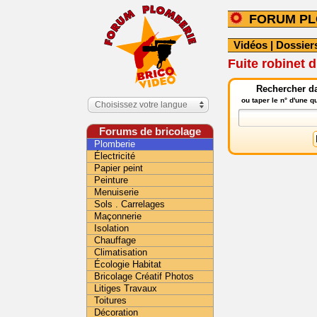
FORUM PL
Vidéos
|
Dossier
Fuite robinet 
Rechercher da
ou taper le n° d'une 
Choisissez votre langue
Forums de bricolage
Plomberie
Électricité
Papier peint
Peinture
Menuiserie
Sols . Carrelages
Maçonnerie
Isolation
Chauffage
Climatisation
Écologie Habitat
Bricolage Créatif Photos
Litiges Travaux
Toitures
Décoration