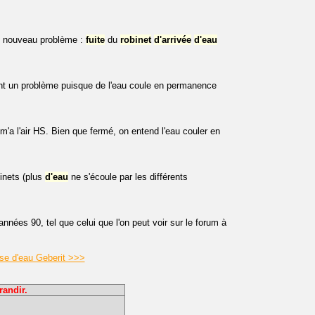
un nouveau problème :
fuite
du
robinet
d'arrivée
d'eau
nt un problème puisque de l'eau coule en permanence
m'a l'air HS. Bien que fermé, on entend l'eau couler en
inets (plus
d'eau
ne s'écoule par les différents
nnées 90, tel que celui que l'on peut voir sur le forum à
sse d'eau Geberit >>>
randir.