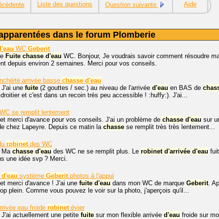
Liste des questions
Aide
écédente
Question suivante
apparentées dans le forum Plomberie
d'eau
WC
Geberit
me
Fuite
chasse
d'eau
WC. Bonjour, Je voudrais savoir comment résoudre m
t depuis environ 2 semaines. Merci pour vos conseils.
nchéité arrivée basse
chasse
d'eau
 J'ai une
fuite
(2 gouttes / sec.) au niveau de l'arrivée
d'eau
en BAS de
chas
droitier et c'est dans un recoin très peu accessible ! :huffy:). J'ai...
WC se remplit lentement
et merci d'avance pour vos conseils. J'ai un problème de
chasse
d'eau
sur u
e chez Lapeyre. Depuis ce matin la
chasse
se remplit très très lentement...
du
robinet
des WC
, Ma
chasse
d'eau
des WC ne se remplit plus. Le
robinet
d'arrivée
d'eau
fuit
s une idée svp ? Merci.
d'eau
système
Geberit
photos à l'appui
et merci d'avance ! J'ai une
fuite
d'eau
dans mon WC de marque
Geberit
. A
trop plein. Comme vous pouvez le voir sur la photo, j'aperçois qu'il...
arrivée eau froide
robinet
évier
 J'ai actuellement une petite
fuite
sur mon flexible arrivée
d'eau
froide sur mon