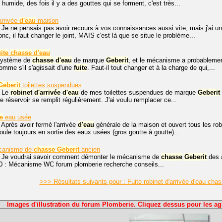
e humide, des fois il y a des gouttes qui se forment, c'est très...
rrivée
d'eau
maison
 Je ne pensais pas avoir recours à vos connaissances aussi vite, mais j'ai 
c, il faut changer le joint, MAIS c'est là que se situe le problème...
uite
chasse
d'eau
 système de
chasse
d'eau
de marque
Geberit
, et le mécanisme a probableme
omme s'il s'agissait d'une
fuite
. Faut-il tout changer et à la charge de qui,...
Geberit
toilettes suspendues
, Le
robinet
d'arrivée
d'eau
de mes toilettes suspendues de marque
Geberit
e réservoir se remplit régulièrement. J'ai voulu remplacer ce...
te
eau usée
 Après avoir fermé l'arrivée
d'eau
générale de la maison et ouvert tous les rob
coule toujours en sortie des eaux usées (gros goutte à goutte)...
canisme de
chasse
Geberit
ancien
. Je voudrai savoir comment démonter le mécanisme de
chasse
Geberit
des a
90 : Mécanisme WC forum plomberie recherche conseils...
>>> Résultats suivants pour : Fuite robinet d'arrivée d'eau cha
Images d'illustration du forum Plomberie. Cliquez dessus pour les ag