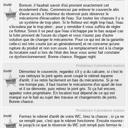
Invité
Bonsoir, il faudrait savoir d'où provient exactement cet
écoulement d'eau. Commencez par enlever le couvercle afin
d'avoir accès à l'intérieur du réservoir puis observez le
mécanisme d'évacuation de l'eau. Sur toutes les chasses il y a
un système de trop plein. Si le flotteur est règlé trop haut, l'eau
s'écoulera par le trop plein ; pour y remédier il vous suffira de régler
ce flotteur. Sinon il se peut que l'eau s'échappe par le bas auquel cas
la fuite provient de l'usure du clapet et vous n'aurez pas d'autre
solution que de changer le mécanisme. Pour ce qui est de la garantie
celle-ci est très courte (un an généralement) et ne concerne qu'une
rupture du produit et non son usure. Le remplacement est à la charge
du locataire sauf si lors de l'état des lieux vous aviez fait constater
ce dysfonctionnement. Bonne chance. Reggae night
Problèmes 3 plomberie maison
Invité
Démontez le couvercle, regardez s'il y a du calcaire, si c'est le
cas nettoyez le joint après avoir coupé le robinet équerre
d'arrêt, il se retire facilement en bas du mécanisme. Si je ne
me trompe pas, il faut tourner le mécanisme d'un quart de tour
et il se démonte, puis retirez le joint gris. Si ça fuit encore,
appelez votre propriétaire. En location tout dépend de ce qui est
marqué sur le bail au sujet des travaux et changements de joints.
Bonne chance.
Problèmes 4 plomberie maison
Invité
Fermez le robinet d'arrêt de votre WC, tirez la chasse ; si ça ne
se remplit pas, c'est que le robinet fonctionne. Ensuite rouvrez-
le jusqu'à ce que le réservoir du WC soit rempli puis fermez-le :