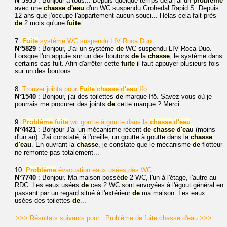
N°5935
: Bonjour à tous... Depuis quelque temps déjà j'ai un
problème
avec une
chasse
d'eau
d'un WC suspendu Grohedal Rapid S. Depuis
12 ans que j'occupe l'appartement aucun souci... Hélas cela fait près
de
2 mois qu'une
fuite
...
7.
Fuite
système WC suspendu LIV Roca Duo
N°5829
: Bonjour, J'ai un système
de
WC suspendu LIV Roca Duo.
Lorsque l'on appuie sur un des boutons
de
la
chasse
, le système dans
certains cas fuit. Afin d'arrêter cette
fuite
il faut appuyer plusieurs fois
sur un des boutons....
8.
Trouver joints pour
Fuite
chasse
d'eau
Ifö
N°1540
: Bonjour, j'ai des toilettes
de
marque Ifö. Savez vous où je
pourrais me procurer des joints
de
cette marque ? Merci.
9.
Problème
fuite
wc goutte à goutte dans la
chasse
d'eau
N°4421
: Bonjour J'ai un mécanisme récent
de
chasse
d'eau
(moins
d'un an). J'ai constaté, à l'oreille, un goutte à goutte dans la
chasse
d'eau
. En ouvrant la
chasse
, je constate que le mécanisme
de
flotteur
ne remonte pas totalement...
10.
Problème
évacuation eaux usées des WC
N°7740
: Bonjour. Ma maison possè
de
2 WC, l'un à l'étage, l'autre au
RDC. Les eaux usées
de
ces 2 WC sont envoyées à l'égout général en
passant par un regard situé à l'extérieur
de
ma maison. Les eaux
usées des toilettes
de
...
>>> Résultats suivants pour : Problème de fuite chasse d'eau >>>