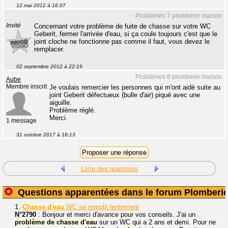
12 mai 2012 à 16:07
Problèmes 7 plomberie maison
Invité
Concernant votre problème de fuite de chasse sur votre WC
Geberit, fermer l'arrivée d'eau, si ça coule toujours c'est que le
joint cloche ne fonctionne pas comme il faut, vous devez le
remplacer.
02 septembre 2012 à 22:19
Problèmes 8 plomberie maison
Aube
Membre inscrit
Je voulais remercier les personnes qui m'ont aidé suite au
joint Geberit défectueux (bulle d'air) piqué avec une
aiguille.
Problème réglé.
Merci.
1 message
31 octobre 2017 à 18:13
Liste des questions
Questions apparentées dans le forum Plomberi
1.
Chasse
d'eau
WC se remplit lentement
N°2790
: Bonjour et merci d'avance pour vos conseils. J'ai un
problème
de
chasse
d'eau
sur un WC qui a 2 ans et demi. Pour ne