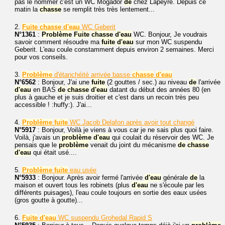
pas le nommer c'est un WC Mogador
de
chez Lapeyre. Depuis ce
matin la
chasse
se remplit très très lentement...
2.
Fuite
chasse
d'eau
WC Geberit
N°1361
:
Problème
Fuite
chasse
d'eau
WC. Bonjour, Je voudrais
savoir comment résoudre ma
fuite
d'eau
sur mon WC suspendu
Geberit. L'eau coule constamment depuis environ 2 semaines. Merci
pour vos conseils.
3.
Problème
d'étanchéité arrivée basse
chasse
d'eau
N°6562
: Bonjour, J'ai une
fuite
(2 gouttes / sec.) au niveau
de
l'arrivée
d'eau
en BAS
de
chasse
d'eau
datant du début des années 80 (en
plus à gauche et je suis droitier et c'est dans un recoin très peu
accessible ! :huffy:). J'ai...
4.
Problème
fuite
WC Jacob Delafon après avoir tout changé
N°5917
: Bonjour, Voilà je viens à vous car je ne sais plus quoi faire.
Voilà, j'avais un
problème
d'eau
qui coulait du réservoir des WC. Je
pensais que le
problème
venait du joint du mécanisme
de
chasse
d'eau
qui était usé....
5.
Problème
fuite
eau usée
N°5933
: Bonjour. Après avoir fermé l'arrivée
d'eau
générale
de
la
maison et ouvert tous les robinets (plus
d'eau
ne s'écoule par les
différents puisages), l'eau coule toujours en sortie des eaux usées
(gros goutte à goutte)...
6.
Fuite
d'eau
WC suspendu Grohedal Rapid S