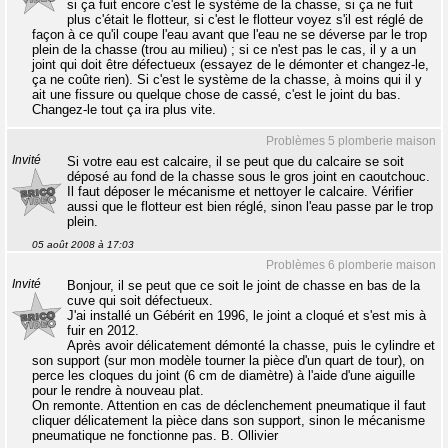
si ça fuit encore c'est le système de la chasse, si ça ne fuit
plus c'était le flotteur, si c'est le flotteur voyez s'il est réglé de
façon à ce qu'il coupe l'eau avant que l'eau ne se déverse par le trop
plein de la chasse (trou au milieu) ; si ce n'est pas le cas, il y a un
joint qui doit être défectueux (essayez de le démonter et changez-le,
ça ne coûte rien). Si c'est le système de la chasse, à moins qui il y
ait une fissure ou quelque chose de cassé, c'est le joint du bas.
Changez-le tout ça ira plus vite.
Problèmes 5 plomberie maison
Invité
Si votre eau est calcaire, il se peut que du calcaire se soit
déposé au fond de la chasse sous le gros joint en caoutchouc.
Il faut déposer le mécanisme et nettoyer le calcaire. Vérifier
aussi que le flotteur est bien réglé, sinon l'eau passe par le trop
plein.
05 août 2008 à 17:03
Problèmes 6 plomberie maison
Invité
Bonjour, il se peut que ce soit le joint de chasse en bas de la
cuve qui soit défectueux.
J'ai installé un Gébérit en 1996, le joint a cloqué et s'est mis à
fuir en 2012.
Après avoir délicatement démonté la chasse, puis le cylindre et
son support (sur mon modèle tourner la pièce d'un quart de tour), on
perce les cloques du joint (6 cm de diamètre) à l'aide d'une aiguille
pour le rendre à nouveau plat.
On remonte. Attention en cas de déclenchement pneumatique il faut
cliquer délicatement la pièce dans son support, sinon le mécanisme
pneumatique ne fonctionne pas. B. Ollivier