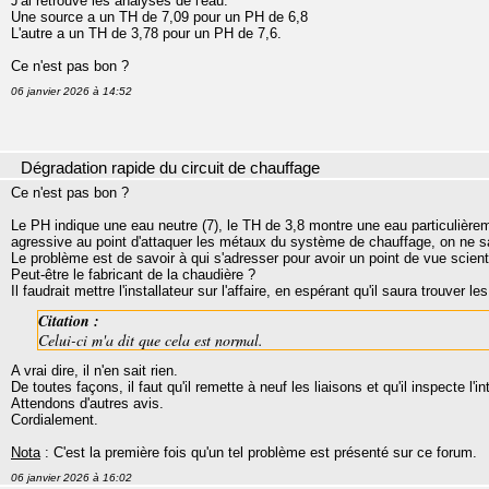
J'ai retrouvé les analyses de l'eau.
Une source a un TH de 7,09 pour un PH de 6,8
L'autre a un TH de 3,78 pour un PH de 7,6.
Ce n'est pas bon ?
06 janvier 2026 à 14:52
Dégradation rapide du circuit de chauffage
Ce n'est pas bon ?
Le PH indique une eau neutre (7), le TH de 3,8 montre une eau particulièrem
agressive au point d'attaquer les métaux du système de chauffage, on ne sa
Le problème est de savoir à qui s'adresser pour avoir un point de vue scienti
Peut-être le fabricant de la chaudière ?
Il faudrait mettre l'installateur sur l'affaire, en espérant qu'il saura trouver l
Citation :
Celui-ci m'a dit que cela est normal.
A vrai dire, il n'en sait rien.
De toutes façons, il faut qu'il remette à neuf les liaisons et qu'il inspecte l
Attendons d'autres avis.
Cordialement.
Nota
: C'est la première fois qu'un tel problème est présenté sur ce forum.
06 janvier 2026 à 16:02