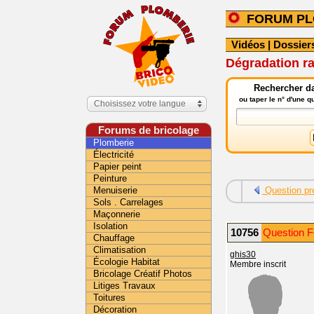
FORUM PL
Vidéos
|
Dossier
Dégradation ra
Rechercher da
ou taper le n° d'une 
Choisissez votre langue
Forums de bricolage
Plomberie
Électricité
Papier peint
Peinture
Menuiserie
Question pr
Sols . Carrelages
Maçonnerie
Isolation
10756
Question F
Chauffage
Climatisation
ghis30
Écologie Habitat
Membre inscrit
Bricolage Créatif Photos
Litiges Travaux
Toitures
Décoration