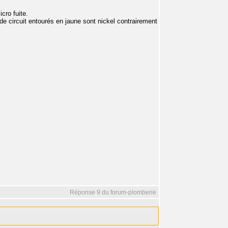
cro fuite.
de circuit entourés en jaune sont nickel contrairement
Réponse 9 du forum-plomberie