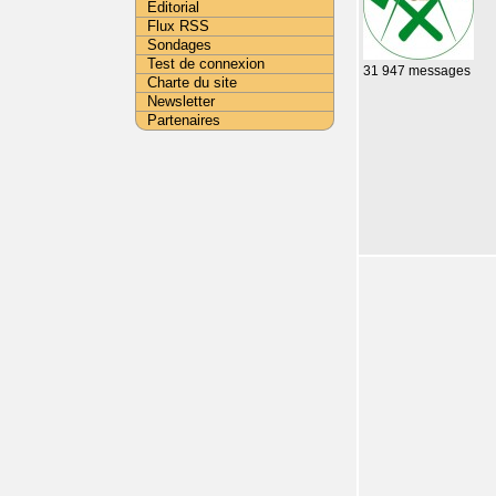
Editorial
Flux RSS
Sondages
Test de connexion
31 947 messages
Charte du site
Newsletter
Partenaires