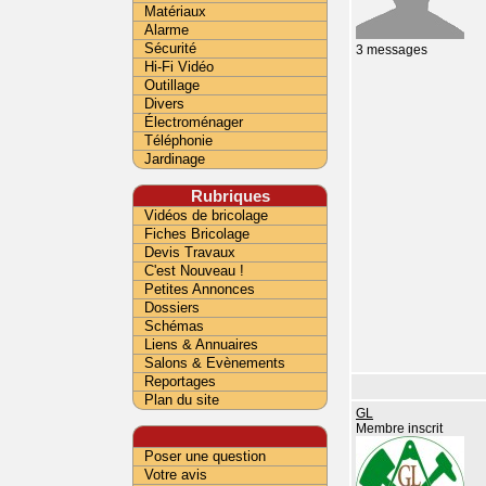
Matériaux
Alarme
Sécurité
3 messages
Hi-Fi Vidéo
Outillage
Divers
Électroménager
Téléphonie
Jardinage
Rubriques
Vidéos de bricolage
Fiches Bricolage
Devis Travaux
C'est Nouveau !
Petites Annonces
Dossiers
Schémas
Liens & Annuaires
Salons & Evènements
Reportages
Plan du site
GL
Membre inscrit
Poser une question
Votre avis