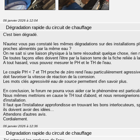
06 janvier 2026 à 12:04
Dégradation rapide du circuit de chauffage
C'est bien dégradé.
N'auriez vous pas constaté les mêmes dégradations sur des installations pl
proches alimentés par la même eau ?
On ne sait si une liaison physique à la terre résoudrait quelque chose, rien ne
De toutes façons elles doivent l'être par la liaison terre de la fiche reliée à l
A tout hasard, vous pouvez mesurer le PH et le TH de l'eau.
Le couple PH < 7 et TH proche de zéro rend l'eau particulièrement agressi
doit favoriser la vitesse de réaction de la corrosion.
Les mots clés
agressivité eau de source
permettent d'en savoir plus.
En conclusion, le forum ne pourra vous aider car le phénomène est particuli
Nous mêmes mettrions en cause le TH tout d'abord, et nous renseignerions
d'installation.
Il faut que l'installateur approfondisse en trouvant les bons interlocuteurs,
ils doivent avoir des idées...
Attendons d'autres avis.
Cordialement.
06 janvier 2026 à 12:36
Dégradation rapide du circuit de chauffage