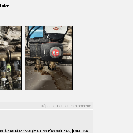
lution.
Réponse 1 du forum-plomberie
es à ces réactions (mais on n'en sait rien, juste une