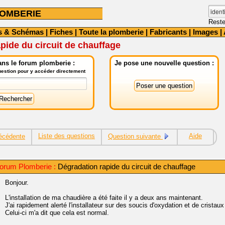
OMBERIE
Reste
s & Schémas
|
Fiches
|
Toute la plomberie
|
Fabricants
|
Images
|
pide du circuit de chauffage
ns le forum plomberie :
Je pose une nouvelle question :
question pour y accéder directement
Liste des questions
Aide
écédente
Question suivante
orum Plomberie :
Dégradation rapide du circuit de chauffage
Bonjour.
L'installation de ma chaudière a été faite il y a deux ans maintenant.
J'ai rapidement alerté l'installateur sur des soucis d'oxydation et de crista
Celui-ci m'a dit que cela est normal.