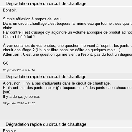
Dégradation rapide du circuit de chauffage
Bonsoir.
Simple réflexion à propos de l'eau...
Dans un circuit chauffage c'est toujours la même eau qui tourne : ses quali
claire.
Par contre il est d'usage d'y adjoindre un volume approprié de produit ad hoc 
Cela a-t-il été fait ?
À voir certaines de vos photos, une question me vient à l'esprit : les joints 
circuit chauffage ? (Un joint fibre banal se délite en quelques mois...)
Attention
: C'est une question qui me vient à l'esprit, pas du tout un diagnos
GC
06 janvier 2026 à 18:51
Dégradation rapide du circuit de chauffage
Alors, non, il n'y a pas d'adjuvants dans le circuit de chauffage.
Et ils ont mis des joints papier (j'ai toujours utilisé des joints caoutchouc o
jour).
Il y a de ça, je pense.
07 janvier 2026 à 11:55
Dégradation rapide du circuit de chauffage
Bonjour.