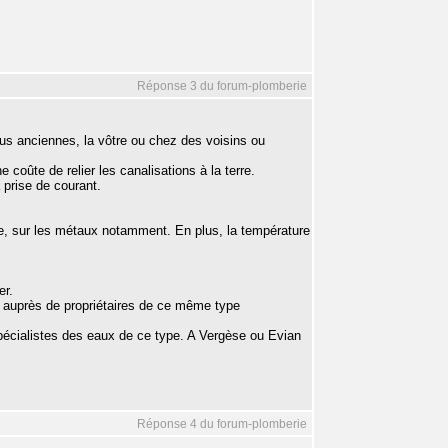
Réponse 3 du forum-plomberie
us anciennes, la vôtre ou chez des voisins ou
 coûte de relier les canalisations à la terre.
a prise de courant.
ve, sur les métaux notamment. En plus, la température
er.
 auprès de propriétaires de ce même type
 spécialistes des eaux de ce type. A Vergèse ou Evian
Réponse 4 du forum-plomberie