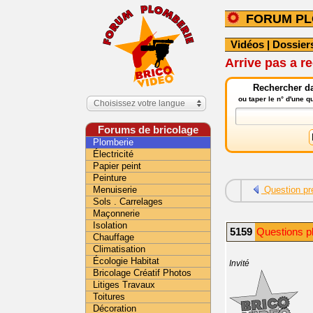
FORUM PL
Vidéos
|
Dossier
Arrive pas a r
Rechercher da
ou taper le n° d'une 
Choisissez votre langue
Forums de bricolage
Plomberie
Électricité
Papier peint
Peinture
Menuiserie
Question pr
Sols . Carrelages
Maçonnerie
Isolation
5159
Questions p
Chauffage
Climatisation
Écologie Habitat
Invité
Bricolage Créatif Photos
Litiges Travaux
Toitures
Décoration