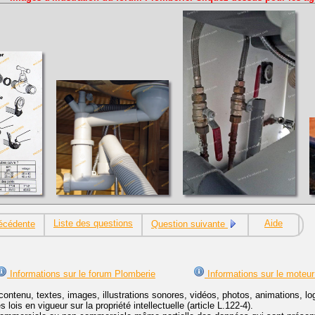
Liste des questions
Aide
écédente
Question suivante
Informations sur le forum Plomberie
Informations sur le moteur
contenu, textes, images, illustrations sonores, vidéos, photos, animations, 
lois en vigueur sur la propriété intellectuelle (article L.122-4).