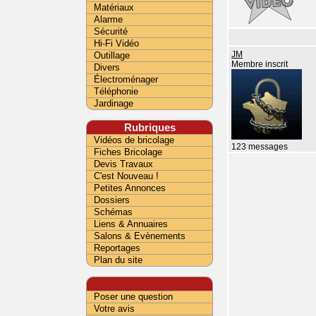
Matériaux
Alarme
Sécurité
Hi-Fi Vidéo
Outillage
JM
Membre inscrit
Divers
Électroménager
Téléphonie
Jardinage
Rubriques
Vidéos de bricolage
123 messages
Fiches Bricolage
Devis Travaux
C'est Nouveau !
Petites Annonces
Dossiers
Schémas
Liens & Annuaires
Salons & Evènements
Reportages
Plan du site
Poser une question
Votre avis