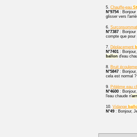
5.
Chauffe-eau
S
N°9754
: Bonjour 
glisser vers l'arr
6.
Surconsommati
N°7387
: Bonjour 
compte que pour p
7.
Déplacement
b
N°7401
: Bonjour,
ballon
d'eau chaud
8.
Bruit écoulem
N°5847
: Bonjour,
cela est normal ?
9.
Prblème eau c
N°4600
: Bonjour,
l'eau chaude n'
ar
10.
Vidange
ball
N°49
: Bonjour, J