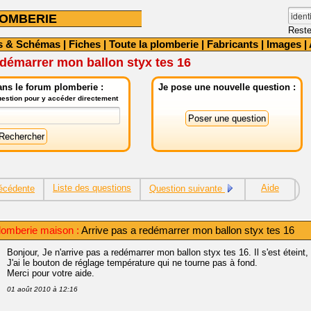
OMBERIE
Reste
s & Schémas
|
Fiches
|
Toute la plomberie
|
Fabricants
|
Images
|
edémarrer mon ballon styx tes 16
ns le forum plomberie :
Je pose une nouvelle question :
question pour y accéder directement
Liste des questions
Aide
écédente
Question suivante
lomberie maison :
Arrive pas a redémarrer mon ballon styx tes 16
Bonjour, Je n'arrive pas a redémarrer mon ballon styx tes 16. Il s'est éteint,
J'ai le bouton de réglage température qui ne tourne pas à fond.
Merci pour votre aide.
01 août 2010 à 12:16