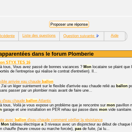
Liste des questions
Aide
écédente
Question suivante
apparentées dans le forum Plomberie
lon
STYX
TES
16
 à tous, Vous avez passé de bonnes vacances ?
Mon
locataire se plaint que le
ortés de l'entreprise qui réalise le contrat d'entretien). Il...
xible arrivée eau chaude
ballon
 J'ai un léger suintement sur le flexible d'arrivée eau chaude relié au
ballon
po
 sans passer par un plombier mais avant de faire une...
u d'eau chaude
ballon
Atlantic
à tous, Voilà je vous expose un problème que je rencontre sur
mon
pavillon ne
n
garage et une installation en PER rehau qui passe dans
mon
vide sanitaire.
aute avec
ballon
d'eau chaude comment vérifier la résistance
,
Mon
tableau électrique
a
3 niveaux avec un disjoncteur au début de chaque 
en chauffe (heure creuse ou marche forcée),
pas
de fuite, j'ai lu...