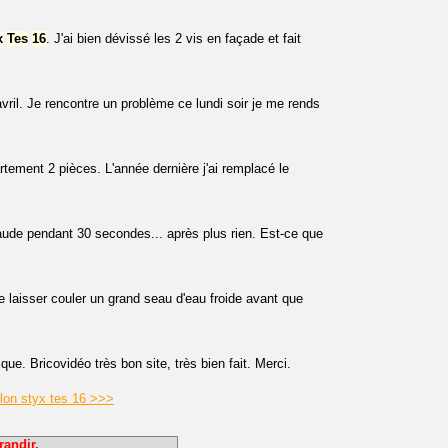
x
Tes
16
. J'ai bien dévissé les 2 vis en façade et fait
avril. Je rencontre un problème ce lundi soir je me rends
tement 2 pièces. L'année dernière j'ai remplacé le
ude pendant 30 secondes... après plus rien. Est-ce que
 laisser couler un grand seau d'eau froide avant que
ue. Bricovidéo très bon site, très bien fait. Merci.
llon styx tes 16 >>>
randir.