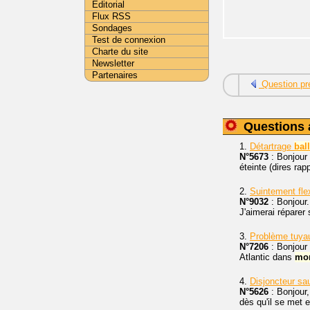
Editorial
Flux RSS
Sondages
Test de connexion
Charte du site
Newsletter
Partenaires
Question pr
Questions 
1.
Détartrage
bal
N°5673
: Bonjour
éteinte (dires rapp
2.
Suintement fle
N°9032
: Bonjour.
J'aimerai réparer
3.
Problème tuya
N°7206
: Bonjour 
Atlantic dans
mo
4.
Disjoncteur s
N°5626
: Bonjour
dès qu'il se met 