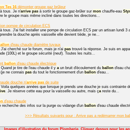
tyx
Tes
16
démonter groupe gaz brûleur
à tous. Je n'
arrive
pas
à sortir le groupe gaz-brûler sur
mon
chauffe-eau
Sty
ière le groupe mais même incliné dans toutes les directions...
on pompe de circulation ECS
à tous. J'ai fait installer une pompe de circulation ECS par un artisan lundi 3 
rendre la douche après vaisselle elle devient tiède, je ne...
allon
d'eau chaude diamètre tuyaux
 J'ai cherché sur le forum, mais je n'ai
pas
trouvé la réponse. Je suis en appar
e (100L) et le groupe sécurité (neuf). Toutes les nuits...
ent
ballon
d'eau chaude électrique
 Quand je tire de l'eau chaude il y
a
un bruit d'écoulement du
ballon
d'eau cha
 (je ne connais
pas
du tout le fonctionnement d'un
ballon
d'eau...
haude douche n'
arrive
pas
de suite
 Voila quelques années que lorsque je prends une douche je suis contrainte de
rive
. Je réserve cette eau pour la vaisselle ou autre, mais ç
a
reste du...
on
d'eau chaude
e recherche des infos sur la purge ou vidange d'un
ballon
d'eau chaude électriq
>>> Résultats suivants pour : Arrive pas a redémarrer mon ba
Images d'illustration du forum Plomberie. Cliquez dessus pour les ag