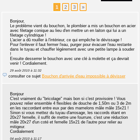
1
2
3
»
Bonjour,
Le problème vient du bouchon, le plombier a mis un bouchon en acier
avec filetage conique au lieu d'en mettre un en laiton qui lui a un
filetage cylindrique !
L'acier a dû rouiller à l'intérieur, ce qui empêche le dévissage !
Pour l'enlever il faut fermer l'eau, purger pour évacuer l'eau restante
dans le tuyau et chauffer légèrement avec une petite lampe à souder
!
Ensuite desserrer le bouchon avec une clé à molette et ça devrait
venir ! Cordialement.
29 août 2010 à 11:32
consulter ce sujet
Bouchon d'arrivée d'eau impossible à dévisser
Bonjour
C'est vraiment du "bricolage" mais bon si c'est provisoire ! Vous
pouvez relier ensemble 4 flexibles de douche de 1,50m ou 3 de 2m
en les raccordant entre eux par des mamelons mâle mâle 15x21 !
Sinon si vous mettez du tuyau d'arrosage, les raccords étant en
20x27 femelle, il suffit de mettre une fourrure, c'est une réduction
mâle 20x27 d'un coté et femelle 15x21 de l'autre pour relier au
mitigeur.
Cordialement
04 août 2010 à 11:17