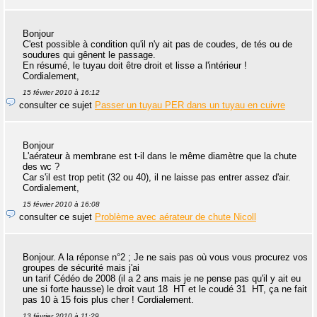
Bonjour
C'est possible à condition qu'il n'y ait pas de coudes, de tés ou de
soudures qui gênent le passage.
En résumé, le tuyau doit être droit et lisse a l'intérieur !
Cordialement,
15 février 2010 à 16:12
consulter ce sujet
Passer un tuyau PER dans un tuyau en cuivre
Bonjour
L'aérateur à membrane est t-il dans le même diamètre que la chute
des wc ?
Car s'il est trop petit (32 ou 40), il ne laisse pas entrer assez d'air.
Cordialement,
15 février 2010 à 16:08
consulter ce sujet
Problème avec aérateur de chute Nicoll
Bonjour. A la réponse n°2 ; Je ne sais pas où vous vous procurez vos
groupes de sécurité mais j'ai
un tarif Cédéo de 2008 (il a 2 ans mais je ne pense pas qu'il y ait eu
une si forte hausse) le droit vaut 18  HT et le coudé 31  HT, ça ne fait
pas 10 à 15 fois plus cher ! Cordialement.
13 février 2010 à 11:29