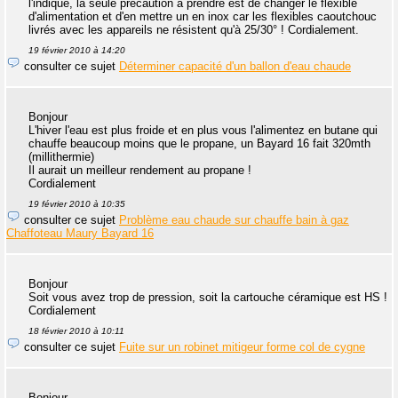
l'indique, la seule précaution à prendre est de changer le flexible
d'alimentation et d'en mettre un en inox car les flexibles caoutchouc
livrés avec les appareils ne résistent qu'à 25/30° ! Cordialement.
19 février 2010 à 14:20
consulter ce sujet
Déterminer capacité d'un ballon d'eau chaude
Bonjour
L'hiver l'eau est plus froide et en plus vous l'alimentez en butane qui
chauffe beaucoup moins que le propane, un Bayard 16 fait 320mth
(millithermie)
Il aurait un meilleur rendement au propane !
Cordialement
19 février 2010 à 10:35
consulter ce sujet
Problème eau chaude sur chauffe bain à gaz
Chaffoteau Maury Bayard 16
Bonjour
Soit vous avez trop de pression, soit la cartouche céramique est HS !
Cordialement
18 février 2010 à 10:11
consulter ce sujet
Fuite sur un robinet mitigeur forme col de cygne
Bonjour