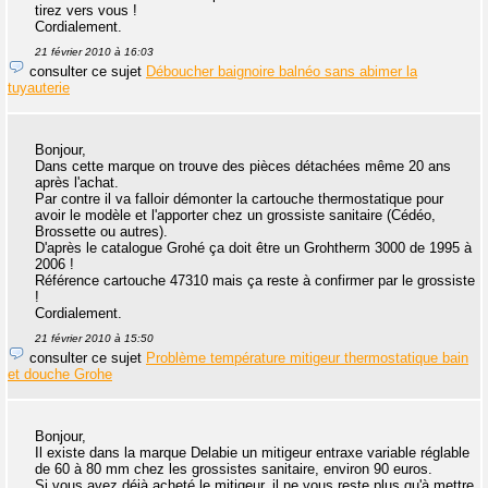
tirez vers vous !
Cordialement.
21 février 2010 à 16:03
consulter ce sujet
Déboucher baignoire balnéo sans abimer la
tuyauterie
Bonjour,
Dans cette marque on trouve des pièces détachées même 20 ans
après l'achat.
Par contre il va falloir démonter la cartouche thermostatique pour
avoir le modèle et l'apporter chez un grossiste sanitaire (Cédéo,
Brossette ou autres).
D'après le catalogue Grohé ça doit être un Grohtherm 3000 de 1995 à
2006 !
Référence cartouche 47310 mais ça reste à confirmer par le grossiste
!
Cordialement.
21 février 2010 à 15:50
consulter ce sujet
Problème température mitigeur thermostatique bain
et douche Grohe
Bonjour,
Il existe dans la marque Delabie un mitigeur entraxe variable réglable
de 60 à 80 mm chez les grossistes sanitaire, environ 90 euros.
Si vous avez déjà acheté le mitigeur, il ne vous reste plus qu'à mettre