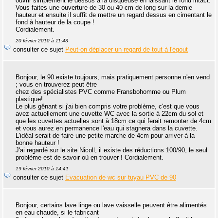
ouvrir simplement le dessus à la disqueuse en laissant le fond intact.
Vous faites une ouverture de 30 ou 40 cm de long sur la demie
hauteur et ensuite il suffit de mettre un regard dessus en cimentant le
fond à hauteur de la coupe !
Cordialement.
20 février 2010 à 11:43
consulter ce sujet
Peut-on déplacer un regard de tout à l'égout
Bonjour, le 90 existe toujours, mais pratiquement personne n'en vend
; vous en trouverez peut être
chez des spécialistes PVC comme Fransbohomme ou Plum
plastique!
Le plus gênant si j'ai bien compris votre problème, c'est que vous
avez actuellement une cuvette WC avec la sortie à 22cm du sol et
que les cuvettes actuelles sont à 18cm ce qui ferait remonter de 4cm
et vous aurez en permanence l'eau qui stagnera dans la cuvette.
L'idéal serait de faire une petite marche de 4cm pour arriver à la
bonne hauteur !
J'ai regardé sur le site Nicoll, il existe des réductions 100/90, le seul
problème est de savoir où en trouver ! Cordialement.
19 février 2010 à 14:41
consulter ce sujet
Evacuation de wc sur tuyau PVC de 90
Bonjour, certains lave linge ou lave vaisselle peuvent être alimentés
en eau chaude, si le fabricant