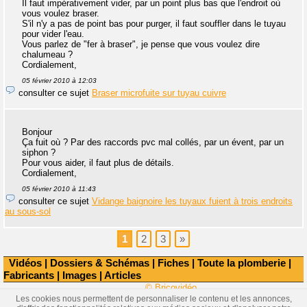
Il faut impérativement vider, par un point plus bas que l'endroit où
vous voulez braser.
S'il n'y a pas de point bas pour purger, il faut souffler dans le tuyau
pour vider l'eau.
Vous parlez de "fer à braser", je pense que vous voulez dire
chalumeau ?
Cordialement,
05 février 2010 à 12:03
consulter ce sujet
Braser microfuite sur tuyau cuivre
Bonjour
Ça fuit où ? Par des raccords pvc mal collés, par un évent, par un
siphon ?
Pour vous aider, il faut plus de détails.
Cordialement,
05 février 2010 à 11:43
consulter ce sujet
Vidange baignoire les tuyaux fuient à trois endroits
au sous-sol
1
2
3
»
Vidéos
|
Dossiers & Schémas
|
Fiches
|
Toute la plomberie
|
Fabricants
|
Images
|
Articles
© Bricovidéo
Les cookies nous permettent de personnaliser le contenu et les annonces,