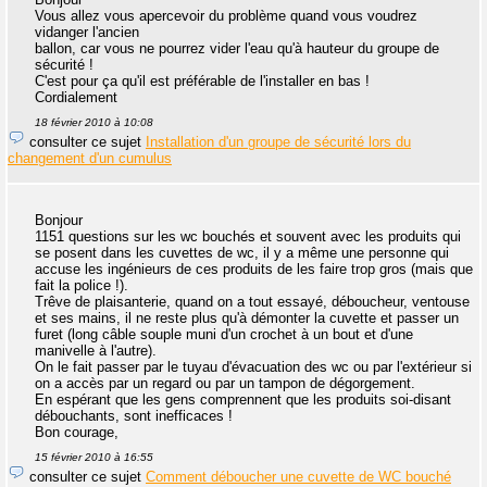
Vous allez vous apercevoir du problème quand vous voudrez
vidanger l'ancien
ballon, car vous ne pourrez vider l'eau qu'à hauteur du groupe de
sécurité !
C'est pour ça qu'il est préférable de l'installer en bas !
Cordialement
18 février 2010 à 10:08
consulter ce sujet
Installation d'un groupe de sécurité lors du
changement d'un cumulus
Bonjour
1151 questions sur les wc bouchés et souvent avec les produits qui
se posent dans les cuvettes de wc, il y a même une personne qui
accuse les ingénieurs de ces produits de les faire trop gros (mais que
fait la police !).
Trêve de plaisanterie, quand on a tout essayé, déboucheur, ventouse
et ses mains, il ne reste plus qu'à démonter la cuvette et passer un
furet (long câble souple muni d'un crochet à un bout et d'une
manivelle à l'autre).
On le fait passer par le tuyau d'évacuation des wc ou par l'extérieur si
on a accès par un regard ou par un tampon de dégorgement.
En espérant que les gens comprennent que les produits soi-disant
débouchants, sont inefficaces !
Bon courage,
15 février 2010 à 16:55
consulter ce sujet
Comment déboucher une cuvette de WC bouché