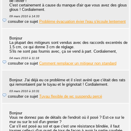
de l'évier !
C'est certainement à cause du manque d'air que vous avez des glous
glous ! Cordialement.
09 mars 2010 à 14:33
consulter ce sujet
Problème évacuation évier l'eau s'écoule lentement
Bonjour
La plupart des mitigeurs sont vendus avec des raccords excentrés de
1.5 cm, ce qui donne 3 cm de réglage.
S'ils ne sont pas fournis avec, ça se vend à part. Cordialement,
04 mars 2010 à 11:18
consulter ce sujet
Comment remplacer un mitigeur non standard
Bonjour. J'ai déjà eu ce problème et il s'est avéré que c'était des rats
qui remontaient par le tuyau et le grignotait ! Cordialement.
03 mars 2010 à 10:31
consulter ce sujet
Tuyau flexible de wc suspendu percé
Bonjour
Vous ne donnez pas de détails de l'endroit où il posé ? Est-ce sur le
mur ou sur le sol d'un grenier ?
Car s'il est posé au sol et que c'est une résistance blindée, il faut
tourner celle-ci d'un quart de tour de façon à avoir la partie courbée