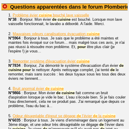
Questions apparentées dans le forum Plomberi
1.
Problème évier
cuisine
bouché lave vaisselle
N°38
: Bonjour. Mon évier
de
cuisine
est bouché. Lorsque mon lave
vaisselle fonctionnait, le lavabo a débordé. A l'aide. Merci.
2.
Mauvaises odeurs canalisations évacuation
cuisine
N°5964
: Bonjour à tous. Je sais que le problème a été maintes et
maintes fois évoqué sur ce forum... mais malgré tous ces avis, je n'ai
pas réussi à résoudre mon problème. Et,
pour
être plus clair (je
l'espère !) je vous...
3.
Remonter système d'évacuation évier
cuisine
N°7834
: Bonjour, J'ai démonté le système d'évacuation d'un évier
de
cuisine
pour
le nettoyer. Après nettoyage complet, j'ai tenté
de
le
remonter, mais sans succès : les deux tuyaux sous les tous des deux
éviers ne tiennent...
4.
Bruit anormal évier
de
cuisine
N°9866
: Bonjour. Mon évier
de
cuisine
fait comme un bruit
d'aspiration lorsque je vide le bac. L'eau s'écoule bien. Si je fais couler
l'eau directement, cela ne se produit pas. J'ai remarqué que depuis ce
problème, l'eau du bac à...
5.
Odeur désagréable d'égout se dégage
de
l’évier
de
la
cuisine
N°6035
: Bonjour à tous. Je viens d’emménager dans un logement au
3ème étage, et une odeur très désagréable se dégage
de
l’évier dans
la
cuisine
. Je viens
de
m'apercevoir qu'il n'y avait pas
de
joint au