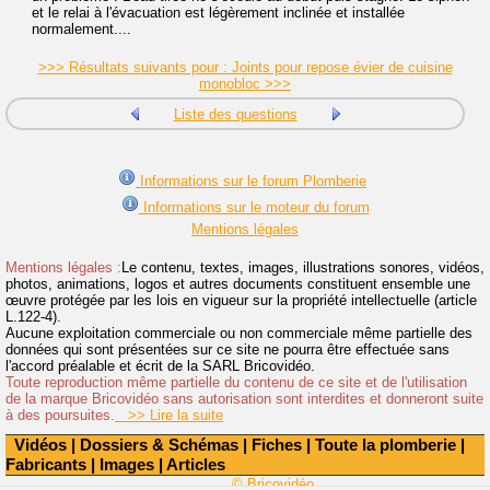
et le relai à l'évacuation est légèrement inclinée et installée
normalement....
>>> Résultats suivants pour : Joints pour repose évier de cuisine
monobloc >>>
Liste des questions
Informations sur le forum Plomberie
Informations sur le moteur du forum
Mentions légales
Mentions légales :
Le contenu, textes, images, illustrations sonores, vidéos,
photos, animations, logos et autres documents constituent ensemble une
œuvre protégée par les lois en vigueur sur la propriété intellectuelle (article
L.122-4).
Aucune exploitation commerciale ou non commerciale même partielle des
données qui sont présentées sur ce site ne pourra être effectuée sans
l'accord préalable et écrit de la SARL Bricovidéo.
Toute reproduction même partielle du contenu de ce site et de l'utilisation
de la marque Bricovidéo sans autorisation sont interdites et donneront suite
à des poursuites.
>> Lire la suite
Vidéos
|
Dossiers & Schémas
|
Fiches
|
Toute la plomberie
|
Fabricants
|
Images
|
Articles
© Bricovidéo