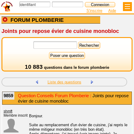
S'inscrire
Aide
FORUM PLOMBERIE
Joints pour repose évier de cuisine monobloc
10 883
questions dans le
forum plomberie
Liste des questions
9859
Question Conseils Forum Plomberie :
Joints pour repose
évier de cuisine monobloc
shmft
Membre inscrit
Bonjour.
Suite au remplacement d'un évier de cuisine, j'ai repris le
même mitigeur monobloc (en très bon état).
Après démontage, j'ai trouvé (voir image jointe). Je