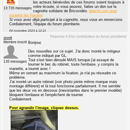
les acteurs bénévoles de ces forums soient toujours à
votre écoute, si vous pouvez, faites un don sur la
13 735 messages
cagnotte solidaire de Bricovidéo.
leetchi.com pour
soutenir les Forums
Si vous avez déjà participé à la cagnotte, nous vous en remercions.
Cordialement, l'équipe du forum plomberie.
04 novembre 2023 à 12:21
Réponse 4 d'un contributeur du forum plomberie
shmft
Membre inscrit
Bonjour,
Des nouvelles sur ce sujet. J'ai donc monté le mitigeur
comme indiqué par GL.
Tout s'est bien déroulé MAIS lorsque j'ai essayé de
135 messages
tourner le bec du robinet, toute l'embase, y compris la
manette, a tourné avec !
Même en serrant au maximum la fixation, je n'ai pu résoudre ce
problème.
J'ai monté un autre robinet (voir photo jointe même marque mais
montage différent) et là tout fonctionne parfaitement. Il me semble
que les deux vis en dessous (inexistantes dans le premier modèle)
bloquent l'embase et l'empêchent de tourner.
Cordialement.
Pour agrandir l'image, cliquez dessus.