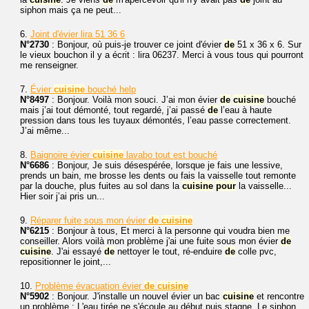
siphon mais ça ne peut...
6.
Joint d'évier lira 51 36 6
N°2730
: Bonjour, où puis-je trouver ce joint d'évier
de
51 x 36 x 6. Sur
le vieux bouchon il y a écrit : lira 06237. Merci à vous tous qui pourront
me renseigner.
7.
Évier
cuisine
bouché help
N°8497
: Bonjour. Voilà mon souci. J’ai mon évier
de
cuisine
bouché
mais j’ai tout démonté, tout regardé, j’ai passé
de
l’eau à haute
pression dans tous les tuyaux démontés, l’eau passe correctement.
J’ai même...
8.
Baignoire évier
cuisine
lavabo tout est bouché
N°6686
: Bonjour, Je suis désespérée, lorsque je fais une lessive,
prends un bain, me brosse les dents ou fais la vaisselle tout remonte
par la douche, plus fuites au sol dans la
cuisine
pour
la vaisselle...
Hier soir j’ai pris un...
9.
Réparer fuite sous mon évier
de
cuisine
N°6215
: Bonjour à tous, Et merci à la personne qui voudra bien me
conseiller. Alors voilà mon problème j'ai une fuite sous mon évier
de
cuisine
. J'ai essayé
de
nettoyer le tout, ré-enduire
de
colle pvc,
repositionner le joint,...
10.
Problème évacuation évier
de
cuisine
N°5902
: Bonjour. J'installe un nouvel évier un bac
cuisine
et rencontre
un problème : L'eau tirée ne s'écoule au début puis stagne. Le siphon