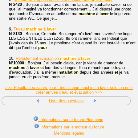
N°2420
: Bonjour à tous, avant de me lancer, je souhaite savoir si ce
que j'ai imaginé va fonctionner correctement... J'ai déposé une photo
qui montre l'évacuation actuelle de ma
machine
à
laver
le linge vers
une sortie WC. Ce que je...
9.
Tuyau
machine
à
laver
N°8130
: Bonjour, Ce matin Boulanger m'a livré mon lave/sèche linge
LLS ESSENTIELB ELS712-2b. Ils ont ramené l'ancien Indésit que
j'avais depuis 15 ans. Le problème c'est quand ils l'ont installé ils m'ont
dit que l'embout
pour
...
10.
Refoulement évacuation
machine
à
laver
N°10000
: Bonjour. J'ai besoin d'aide, car je viens de changer de
machine
à
laver
et
lors des vidanges, l'eau remonte par le tuyau
d'évacuation. J'ai la même
installation
depuis des années
et
je n'ai
jamais eu de problème, mais le...
>>> Résultats suivants pour : Installation machine à laver solution pour
créer arrivée d'eau et évacuation >>>
Liste des questions
Informations sur le forum Plomberie
Informations sur le moteur du forum
Mentions légales