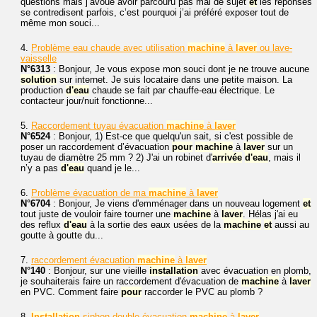
questions mais j’avoue avoir parcouru pas mal de sujet
et
les réponses
se contredisent parfois, c’est pourquoi j’ai préféré exposer tout de
même mon souci...
4.
Problème eau chaude avec utilisation
machine
à
laver
ou lave-
vaisselle
N°6313
: Bonjour, Je vous expose mon souci dont je ne trouve aucune
solution
sur internet. Je suis locataire dans une petite maison. La
production
d'eau
chaude se fait par chauffe-eau électrique. Le
contacteur jour/nuit fonctionne...
5.
Raccordement tuyau évacuation
machine
à
laver
N°6524
: Bonjour, 1) Est-ce que quelqu'un sait, si c'est possible de
poser un raccordement d’évacuation
pour
machine
à
laver
sur un
tuyau de diamètre 25 mm ? 2) J'ai un robinet d'
arrivée
d'eau
, mais il
n’y a pas
d'eau
quand je le...
6.
Problème évacuation de ma
machine
à
laver
N°6704
: Bonjour, Je viens d'emménager dans un nouveau logement
et
tout juste de vouloir faire tourner une
machine
à
laver
. Hélas j'ai eu
des reflux
d'eau
à la sortie des eaux usées de la
machine
et
aussi au
goutte à goutte du...
7.
raccordement évacuation
machine
à
laver
N°140
: Bonjour, sur une vieille
installation
avec évacuation en plomb,
je souhaiterais faire un raccordement d'évacuation de
machine
à
laver
en PVC. Comment faire
pour
raccorder le PVC au plomb ?
8.
Installation
siphon double évacuation
machine
à
laver