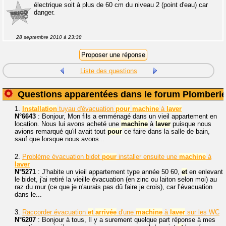
électrique soit à plus de 60 cm du niveau 2 (point d'eau) car
danger.
28 septembre 2010 à 23:38
Liste des questions
Questions apparentées dans le forum Plomberi
1.
Installation
tuyau d'évacuation
pour
machine
à
laver
N°6643
: Bonjour, Mon fils a emménagé dans un vieil appartement en
location. Nous lui avons acheté une
machine
à
laver
puisque nous
avions remarqué qu'il avait tout
pour
ce faire dans la salle de bain,
sauf que lorsque nous avons...
2.
Problème évacuation bidet
pour
installer ensuite une
machine
à
laver
N°5271
: J'habite un vieil appartement type année 50 60,
et
en enlevant
le bidet, j'ai retiré la vieille évacuation (en zinc ou laiton selon moi) au
raz du mur (ce que je n'aurais pas dû faire je crois), car l’évacuation
dans le...
3.
Raccorder évacuation
et
arrivée
d'une
machine
à
laver
sur les WC
N°6207
: Bonjour à tous, Il y a surement quelque part réponse à mes