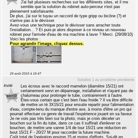
J'ai fait plusieurs recherches sur les différents sites, et il me
semble que la solution du robinet auto-perceur n'est pas
pleinement satisfaisante.
De plus, j'ai sur le tuyau un raccord de type gripp ou bicône (?) et
n'arrive pas à le dévisser.
Avez-vous une technique pour le dévisser sans arracher toute
l'installation... ? Et puis-je alors disposer à ce niveau un nouveau
robinet pour l'arrivée d'eau de ma machine à laver ? Merci. (29/08/10)
Voici les photos :
Pour agrandir l'image, cliquez dessus.
29 août 2010 à 16:47
Solution 1 au problème plomberie
Invité
Les écrous avec le raccord mamelon (diamètre 15/21) ont
certainement servi en dépannage, installation et n'ayant pas de
chalumeau pour prolonger le tube, contrairement à l'autre.
Êtes-vous certain que c'est bien l'eau froide ? Il va être difficile
de mettre un té 3X15/21 pour ensuite repartir pour l'alimentation
d'eau, compte-tenu du manque d'entre axe, à moins d'être un pro qui
pourrait effectuer ce genre de travail l'expérience jouant en sa faveur.
Je ne vois pas très bien sur la photo, mais je crois déceler un
bouchon sur la fin du tube, dans ce cas il suffirait d'enlever ce
bouchon, de mettre une vanne 1/4 de tour 15/21 une réduction en
bout 15/21 F - 20/27 M pour raccorder la future machine.
Coût total de l'opération environ 15 et moins d'efforts. Soi-dit en