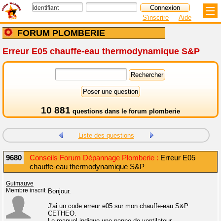
S'inscrire
Aide
FORUM PLOMBERIE
Erreur E05 chauffe-eau thermodynamique S&P
10 881
questions dans le
forum plomberie
Liste des questions
9680
Conseils Forum Dépannage Plomberie :
Erreur E05
chauffe-eau thermodynamique S&P
Guimauve
Membre inscrit
Bonjour.
J'ai un code erreur e05 sur mon chauffe-eau S&P
CETHEO.
Le manuel indique une panne de ventilateur.