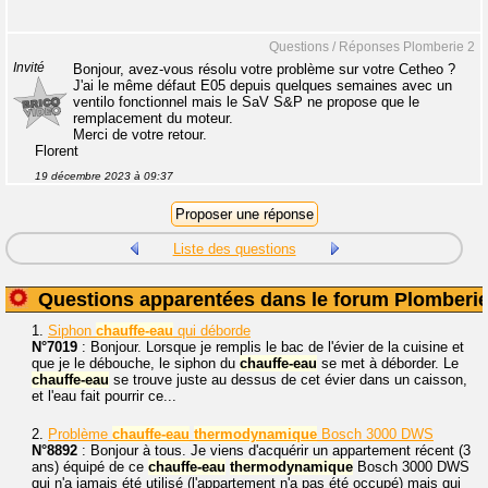
Questions / Réponses Plomberie 2
Invité
Bonjour, avez-vous résolu votre problème sur votre Cetheo ?
J'ai le même défaut E05 depuis quelques semaines avec un
ventilo fonctionnel mais le SaV S&P ne propose que le
remplacement du moteur.
Merci de votre retour.
Florent
19 décembre 2023 à 09:37
Liste des questions
Questions apparentées dans le forum Plomberi
1.
Siphon
chauffe-eau
qui déborde
N°7019
: Bonjour. Lorsque je remplis le bac de l'évier de la cuisine et
que je le débouche, le siphon du
chauffe-eau
se met à déborder. Le
chauffe-eau
se trouve juste au dessus de cet évier dans un caisson,
et l'eau fait pourrir ce...
2.
Problème
chauffe-eau
thermodynamique
Bosch 3000 DWS
N°8892
: Bonjour à tous. Je viens d'acquérir un appartement récent (3
ans) équipé de ce
chauffe-eau
thermodynamique
Bosch 3000 DWS
qui n'a jamais été utilisé (l'appartement n'a pas été occupé) mais qui