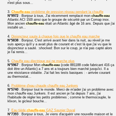
n'est plus sous...
3.
Chauffe-eau
problème de pression réseau pendant la chauffe
N°9972
: Bonjour à tous, J'ai récemment remplacé mon
chauffe-eau
Atlantic ACI 150l ainsi que le groupe de sécurité par un Comap inox.
Mon ancien
chauffe-eau
était un Atlantic âgé de 16 ans. Depuis que j'ai
installé un...
4.
Disjoncteur saute à chaque fois que le chauffe eau marche
N°5838
: Bonjour, C'est arrivé avant hier dans la nuit, au réveil je me
suis aperçu qu'il y a avait plus de courant et c'est là que j'ai vu que le
disjoncteur a sauté. :shocked: Bon sur le coup, je n'ai pas capté alors
je l'ai remis...
5.
Chauffe eau électrique qui ne marche plus
N°5967
: Bonjour Mon
chauffe-eau
(code 881188 code fabricant 416 ça
doit être un Atlantic) a 7 ans et a toujours bien marché jusqu'ici. Il a
une résistance stéatite. J'ai fait les tests basiques : - arrivée courant
au thermostat...
6.
Problème d'eau chaude chauffe eau Junkers
N°5740
: Bonjour tout le monde. Merci de m'aider j'ai un problème avec
mon chauffe eau Junkers. Il est ancien je l'ai depuis 7 ans, j'ai
l'habitude de régler les petits problèmes ; comme le thermocouple, le
klixon, le gicleur bouche...
7.
Eau tiède
chauffe-eau
GAZ Saunier Duval
N°7393
: Bonjour à tous, Je viens d'acquérir une nouvelle maison et le