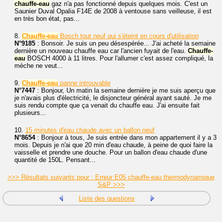
chauffe-eau
gaz n'a pas fonctionné depuis quelques mois. C'est un
Saunier Duval Opalia F14E de 2008 à ventouse sans veilleuse, il est
en très bon état, pas...
8.
Chauffe-eau
Bosch tout neuf qui s'éteint en cours d'utilisation
N°9185
: Bonsoir. Je suis un peu désespérée... J'ai acheté la semaine
dernière un nouveau chauffe eau car l'ancien fuyait de l'eau.
Chauffe-
eau
BOSCH 4000 à 11 litres. Pour l'allumer c'est assez compliqué, la
mèche ne veut...
9.
Chauffe-eau
panne introuvable
N°7447
: Bonjour, Un matin la semaine dernière je me suis aperçu que
je n'avais plus d'électricité, le disjoncteur général ayant sauté. Je me
suis rendu compte que ça venait du chauffe eau. J'ai ensuite fait
plusieurs...
10.
15 minutes d'eau chaude avec un ballon neuf
N°8654
: Bonjour à tous, Je suis entrée dans mon appartement il y a 3
mois. Depuis je n'ai que 20 min d'eau chaude, à peine de quoi faire la
vaisselle et prendre une douche. Pour un ballon d'eau chaude d'une
quantité de 150L. Pensant...
>>> Résultats suivants pour : Erreur E05 chauffe-eau thermodynamique
S&P >>>
Liste des questions