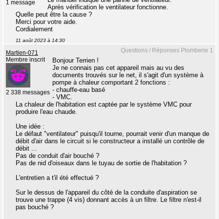
1 message
Après vérification le ventilateur fonctionne.
Quelle peut être la cause ?
Merci pour votre aide.
Cordialement
11 août 2023 à 14:30
Questions / Réponses Plomberie 1
Martien-071
Membre inscrit
Bonjour Terrien !
Je ne connais pas cet appareil mais au vu des
documents trouvés sur le net, il s'agit d'un système à
pompe à chaleur comportant 2 fonctions :
- chauffe-eau basé
2 338 messages
- VMC.
La chaleur de l'habitation est captée par le système VMC pour
produire l'eau chaude.
Une idée :
Le défaut "ventilateur" puisqu'il tourne, pourrait venir d'un manque de
débit d'air dans le circuit si le constructeur a installé un contrôle de
débit ...
Pas de conduit d'air bouché ?
Pas de nid d'oiseaux dans le tuyau de sortie de l'habitation ?
L'entretien a t'il été effectué ?
Sur le dessus de l'appareil du côté de la conduite d'aspiration se
trouve une trappe (4 vis) donnant accès à un filtre. Le filtre n'est-il
pas bouché ?