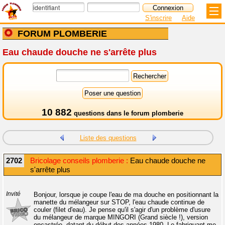
S'inscrire
Aide
FORUM PLOMBERIE
Eau chaude douche ne s'arrête plus
10 882
questions dans le
forum plomberie
Liste des questions
2702
Bricolage conseils plomberie :
Eau chaude douche ne
s'arrête plus
Invité
Bonjour, lorsque je coupe l'eau de ma douche en positionnant la
manette du mélangeur sur STOP, l'eau chaude continue de
couler (filet d'eau). Je pense qu'il s'agir d'un problème d'usure
du mélangeur de marque MINGORI (Grand siècle !), version
encastrée, datant du début des années 1980. Le fabriquant me