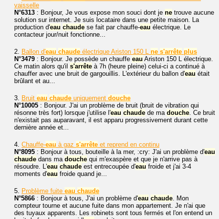
vaisselle
N°6313
: Bonjour, Je vous expose mon souci dont je
ne
trouve aucune
solution sur internet. Je suis locataire dans une petite maison. La
production d'
eau
chaude
se fait par chauffe-
eau
électrique. Le
contacteur jour/nuit fonctionne...
2.
Ballon d'
eau
chaude
électrique Ariston 150 L
ne
s'arrête
plus
N°3479
: Bonjour. Je possède un chauffe
eau
Ariston 150 L électrique.
Ce matin alors qu'il
s'arrête
à 7h (heure pleine) celui-ci a continué à
chauffer avec une bruit de gargouillis. L'extérieur du ballon d'
eau
était
brûlant et au...
3.
Bruit
eau
chaude
uniquement
douche
N°10005
: Bonjour. J'ai un problème de bruit (bruit de vibration qui
résonne très fort) lorsque j'utilise l'
eau
chaude
de ma
douche
. Ce bruit
n'existait pas auparavant, il est apparu progressivement durant cette
dernière année et...
4.
Chauffe-
eau
à gaz
s'arrête
et reprend en continu
N°8095
: Bonjour à tous, bouteille à la mer, :cry: J'ai un problème d'
eau
chaude
dans ma
douche
qui m'exaspère et que je n'arrive pas à
résoudre. L'
eau
chaude
est entrecoupée d'
eau
froide et j'ai 3-4
moments d'
eau
froide quand je...
5.
Problème fuite
eau
chaude
N°5866
: Bonjour à tous, J'ai un problème d'
eau
chaude
. Mon
compteur tourne et aucune fuite dans mon appartement. Je n'ai que
des tuyaux apparents. Les robinets sont tous fermés et l'on entend un