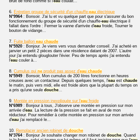
bruit de fond comme si l'
eau
coulait...
6.
Entretien groupe de sécurité d'un chauffe-
eau
électrique
N°9964
: Bonsoir. J'ai lu et vu quelque part que pour s'assurer du bon
fonctionnement du groupe de sécurité d'un chauffe-
eau
électrique il
fallait dans l'ordre : Fermer la vanne d'arrivée d'
eau
froide, Tourner le
bouton de vidange...
7.
Fuite ballon
eau
chaude
N°5920
: Bonjour. Je viens vers vous demander conseil. J'ai acheté en
janvier un petit 2 pièces dans une résidence datant de 2007. L'autre
jour j'ai entendu glouglouter l'évier. Peu de temps après j'ai entendu
l'
eau
couler à...
8.
Cumulus qui
ne
produit pas assez d'
eau
chaude
N°5949
: Bonsoir, Mon cumulus de 200 litres fonctionne en heures
creuses avec un contacteur. Depuis quelques temps, l'
eau
est
chaude
le matin, puis vers midi, elle est froide alors que la plupart du temps on
a pris qu'une seule
douche
...
9.
Montée en pression inexpliquée sur l'
eau
froide
N°6989
: Bonjour à tous, J'observe une montée en pression sur mon
arrivée d'
eau
. La lecture de la pression se fait en aval de mon
réducteur. Pour remédier à cette montée en pression sur mon arrivée
d'
eau
j'ai remplacé le...
10.
Remplacer ancien robinet de
douche
N°3764
: Bonjour Je souhaite changer mon robinet de
douche
. Quand
je le ferme, celui-ci tourne sur lui-même et il faut insister pour que l'
eau