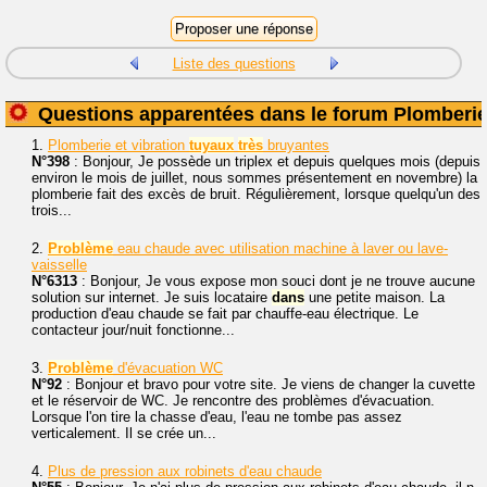
Liste des questions
Questions apparentées dans le forum Plomberi
1.
Plomberie et vibration
tuyaux
très
bruyantes
N°398
: Bonjour, Je possède un triplex et depuis quelques mois (depuis
environ le mois de juillet, nous sommes présentement en novembre) la
plomberie fait des excès de bruit. Régulièrement, lorsque quelqu'un des
trois...
2.
Problème
eau chaude avec utilisation machine à laver ou lave-
vaisselle
N°6313
: Bonjour, Je vous expose mon souci dont je ne trouve aucune
solution sur internet. Je suis locataire
dans
une petite maison. La
production d'eau chaude se fait par chauffe-eau électrique. Le
contacteur jour/nuit fonctionne...
3.
Problème
d'évacuation WC
N°92
: Bonjour et bravo pour votre site. Je viens de changer la cuvette
et le réservoir de WC. Je rencontre des problèmes d'évacuation.
Lorsque l'on tire la chasse d'eau, l'eau ne tombe pas assez
verticalement. Il se crée un...
4.
Plus de pression aux robinets d'eau chaude