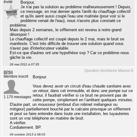
Invité
Bonjour,
Je n'ai pas la solution au problème malheureusement ! Depuis,
ce message, en mai dernier après l'arrêt du chauffage collectif
et qu'ils aient aussi coupé l'eau une matinée (pour voir si le
problème venait de l'eau), nous n'avons plus constaté ce
problème.
Mais depuis 2 semaines, le sifflement est revenu à notre grand
désespoir !
Le chauffage collectif est coupé depuis le 2 mai, mais le bruit se
manifeste. C'est très difficile de trouver une solution quand vous
n'avez pas d'interlocuteur valable.
Est-ce que d'autres ont une hypothèse svp ? Car ce problème nous
gâche la vie.
26 mai 2011 à 07:35
Question plomberie Maison 8
BP84
Membre inscrit
Bonjour.
Vous devez avoir un circuit d'eau chaude sanitaire avec
un retour, dans cet immeuble, et donc une pompe sur ce
retour, il faudrait vérifier si ce bruit ne provient pas de
1 170 messages
cette pompe, simplement en l’arrêtant quelques minutes.
D'autre part, un mousseur (embout d'un robinet mélangeur ou
mitigeur) partiellement bouché par le calcaire provoque un sifflement
et peut se faire entendre dans toute une installation, les tuyauteries
sont un vrai téléphone en matière de bruit.
A vérifier.
Cordialement. BP.
04 octobre 2013 à 08:03