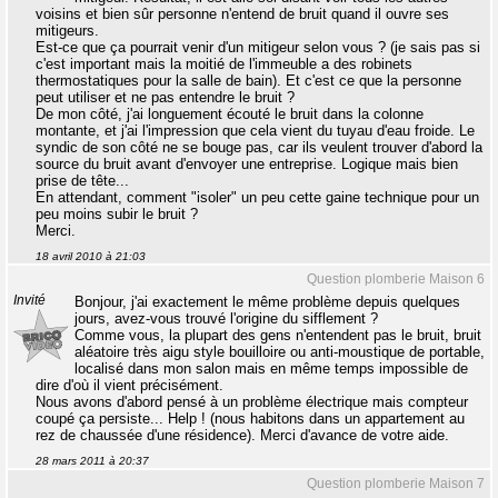
voisins et bien sûr personne n'entend de bruit quand il ouvre ses
mitigeurs.
Est-ce que ça pourrait venir d'un mitigeur selon vous ? (je sais pas si
c'est important mais la moitié de l'immeuble a des robinets
thermostatiques pour la salle de bain). Et c'est ce que la personne
peut utiliser et ne pas entendre le bruit ?
De mon côté, j'ai longuement écouté le bruit dans la colonne
montante, et j'ai l'impression que cela vient du tuyau d'eau froide. Le
syndic de son côté ne se bouge pas, car ils veulent trouver d'abord la
source du bruit avant d'envoyer une entreprise. Logique mais bien
prise de tête...
En attendant, comment "isoler" un peu cette gaine technique pour un
peu moins subir le bruit ?
Merci.
18 avril 2010 à 21:03
Question plomberie Maison 6
Invité
Bonjour, j'ai exactement le même problème depuis quelques
jours, avez-vous trouvé l'origine du sifflement ?
Comme vous, la plupart des gens n'entendent pas le bruit, bruit
aléatoire très aigu style bouilloire ou anti-moustique de portable,
localisé dans mon salon mais en même temps impossible de
dire d'où il vient précisément.
Nous avons d'abord pensé à un problème électrique mais compteur
coupé ça persiste... Help ! (nous habitons dans un appartement au
rez de chaussée d'une résidence). Merci d'avance de votre aide.
28 mars 2011 à 20:37
Question plomberie Maison 7