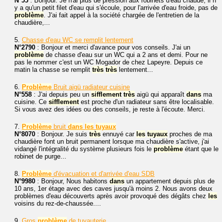
N°55
: Bonjour. Je n'ai plus de pression aux robinets d'eau chaude, il n
y a qu'un petit filet d'eau qui s'écoule, pour l'arrivée d'eau froide, pas de
problème
. J'ai fait appel à la société chargée de l'entretien de la
chaudière,...
5.
Chasse d'eau WC se remplit lentement
N°2790
: Bonjour et merci d'avance pour vos conseils. J'ai un
problème
de chasse d'eau sur un WC qui a 2 ans et demi. Pour ne
pas le nommer c'est un WC Mogador de chez Lapeyre. Depuis ce
matin la chasse se remplit
très
très
lentement...
6.
Problème
Bruit aigü radiateur cuisine
N°558
: J'ai depuis peu un
sifflement
très
aigü qui apparaît
dans
ma
cuisine. Ce
sifflement
est proche d'un radiateur sans être localisable.
Si vous avez des idées ou des conseils, je reste à l'écoute. Merci.
7.
Problème
bruit
dans
les
tuyaux
N°8070
: Bonjour. Je suis
très
ennuyé car
les
tuyaux
proches de ma
chaudière font un bruit permanent lorsque ma chaudière s'active, j'ai
vidangé l'intégralité du système plusieurs fois le
problème
étant que le
robinet de purge...
8.
Problème
d'évacuation et d'arrivée d'eau SDB
N°9980
: Bonjour, Nous habitons
dans
un appartement depuis plus de
10 ans, 1er étage avec des caves jusqu'à moins 2. Nous avons deux
problèmes d'eau découverts après avoir provoqué des dégâts chez
les
voisins du rez-de-chaussée....
9.
Gros
problème
de tuyauterie