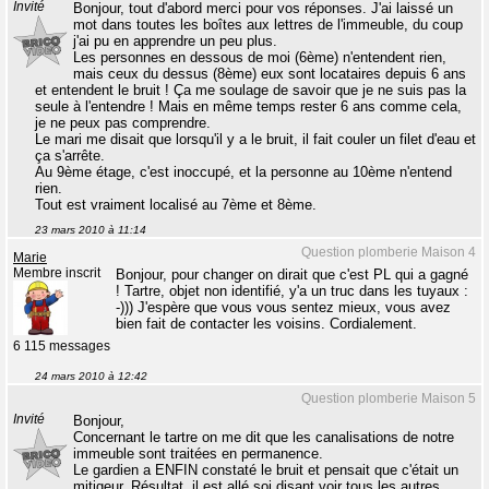
Invité
Bonjour, tout d'abord merci pour vos réponses. J'ai laissé un
mot dans toutes les boîtes aux lettres de l'immeuble, du coup
j'ai pu en apprendre un peu plus.
Les personnes en dessous de moi (6ème) n'entendent rien,
mais ceux du dessus (8ème) eux sont locataires depuis 6 ans
et entendent le bruit ! Ça me soulage de savoir que je ne suis pas la
seule à l'entendre ! Mais en même temps rester 6 ans comme cela,
je ne peux pas comprendre.
Le mari me disait que lorsqu'il y a le bruit, il fait couler un filet d'eau et
ça s'arrête.
Au 9ème étage, c'est inoccupé, et la personne au 10ème n'entend
rien.
Tout est vraiment localisé au 7ème et 8ème.
23 mars 2010 à 11:14
Question plomberie Maison 4
Marie
Membre inscrit
Bonjour, pour changer on dirait que c'est PL qui a gagné
! Tartre, objet non identifié, y'a un truc dans les tuyaux :
-))) J'espère que vous vous sentez mieux, vous avez
bien fait de contacter les voisins. Cordialement.
6 115 messages
24 mars 2010 à 12:42
Question plomberie Maison 5
Invité
Bonjour,
Concernant le tartre on me dit que les canalisations de notre
immeuble sont traitées en permanence.
Le gardien a ENFIN constaté le bruit et pensait que c'était un
mitigeur. Résultat, il est allé soi disant voir tous les autres