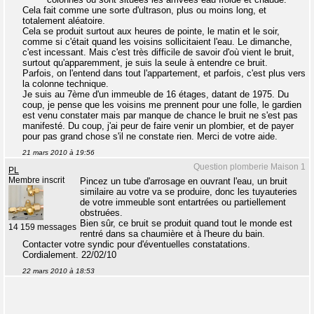
Cela fait comme une sorte d'ultrason, plus ou moins long, et
totalement aléatoire.
Cela se produit surtout aux heures de pointe, le matin et le soir,
comme si c'était quand les voisins sollicitaient l'eau. Le dimanche,
c'est incessant. Mais c'est très difficile de savoir d'où vient le bruit,
surtout qu'apparemment, je suis la seule à entendre ce bruit.
Parfois, on l'entend dans tout l'appartement, et parfois, c'est plus vers
la colonne technique.
Je suis au 7ème d'un immeuble de 16 étages, datant de 1975. Du
coup, je pense que les voisins me prennent pour une folle, le gardien
est venu constater mais par manque de chance le bruit ne s'est pas
manifesté. Du coup, j'ai peur de faire venir un plombier, et de payer
pour pas grand chose s'il ne constate rien. Merci de votre aide.
21 mars 2010 à 19:56
Question plomberie Maison 1
PL
Membre inscrit
Pincez un tube d'arrosage en ouvrant l'eau, un bruit
similaire au votre va se produire, donc les tuyauteries
de votre immeuble sont entartrées ou partiellement
obstruées.
Bien sûr, ce bruit se produit quand tout le monde est
14 159 messages
rentré dans sa chaumière et à l'heure du bain.
Contacter votre syndic pour d'éventuelles constatations.
Cordialement. 22/02/10
22 mars 2010 à 18:53