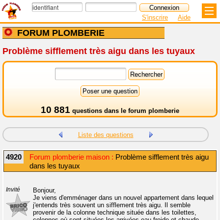
S'inscrire
Aide
FORUM PLOMBERIE
Problème sifflement très aigu dans les tuyaux
10 881
questions dans le
forum plomberie
Liste des questions
4920
Forum plomberie maison :
Problème sifflement très aigu
dans les tuyaux
Invité
Bonjour,
Je viens d'emménager dans un nouvel appartement dans lequel
j'entends très souvent un sifflement très aigu. Il semble
provenir de la colonne technique située dans les toilettes,
colonnes où sont situées les arrivées eau froide et chaude.