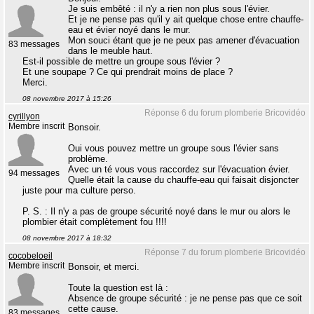
Je suis embêté : il n'y a rien non plus sous l'évier.
Et je ne pense pas qu'il y ait quelque chose entre chauffe-
eau et évier noyé dans le mur.
Mon souci étant que je ne peux pas amener d'évacuation
83 messages
dans le meuble haut.
Est-il possible de mettre un groupe sous l'évier ?
Et une soupape ? Ce qui prendrait moins de place ?
Merci.
08 novembre 2017 à 15:26
Réponse 6 du forum plomberie Bricovidéo
cyrillyon
Membre inscrit
Bonsoir.
Oui vous pouvez mettre un groupe sous l'évier sans
problème.
Avec un té vous vous raccordez sur l'évacuation évier.
94 messages
Quelle était la cause du chauffe-eau qui faisait disjoncter
juste pour ma culture perso.
P. S. : Il n'y a pas de groupe sécurité noyé dans le mur ou alors le
plombier était complètement fou !!!!
08 novembre 2017 à 18:32
Réponse 7 du forum plomberie Bricovidéo
cocobeloeil
Membre inscrit
Bonsoir, et merci.
Toute la question est là :
Absence de groupe sécurité : je ne pense pas que ce soit
cette cause.
83 messages