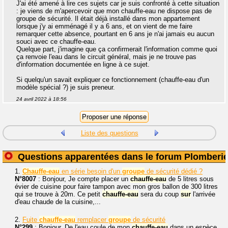
J'ai été amené à lire ces sujets car je suis confronté à cette situation
: je viens de m'apercevoir que mon chauffe-eau ne dispose pas de
groupe de sécurité. Il était déjà installé dans mon appartement
lorsque j'y ai emménagé il y a 6 ans, et on vient de me faire
remarquer cette absence, pourtant en 6 ans je n'ai jamais eu aucun
souci avec ce chauffe-eau.
Quelque part, j'imagine que ça confirmerait l'information comme quoi
ça renvoie l'eau dans le circuit général, mais je ne trouve pas
d'information documentée en ligne à ce sujet.
Si quelqu'un savait expliquer ce fonctionnement (chauffe-eau d'un
modèle spécial ?) je suis preneur.
24 avril 2022 à 18:56
Liste des questions
Questions apparentées dans le forum Plomberi
1.
Chauffe-eau
en série besoin d'un
groupe
de sécurité dédié ?
N°8007
: Bonjour, Je compte placer un
chauffe-eau
de 5 litres sous
évier de cuisine pour faire tampon avec mon gros ballon de 300 litres
qui se trouve à 20m. Ce petit
chauffe-eau
sera du coup
sur
l'arrivée
d'eau chaude de la cuisine,...
2.
Fuite
chauffe-eau
remplacer
groupe
de sécurité
N°299
: Bonjour. De l'eau coule de mon
chauffe-eau
dans un espèce