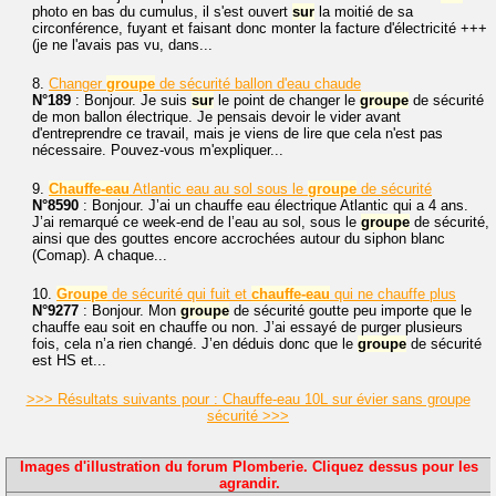
photo en bas du cumulus, il s'est ouvert
sur
la moitié de sa
circonférence, fuyant et faisant donc monter la facture d'électricité +++
(je ne l'avais pas vu, dans...
8.
Changer
groupe
de sécurité ballon d'eau chaude
N°189
: Bonjour. Je suis
sur
le point de changer le
groupe
de sécurité
de mon ballon électrique. Je pensais devoir le vider avant
d'entreprendre ce travail, mais je viens de lire que cela n'est pas
nécessaire. Pouvez-vous m'expliquer...
9.
Chauffe-eau
Atlantic eau au sol sous le
groupe
de sécurité
N°8590
: Bonjour. J’ai un chauffe eau électrique Atlantic qui a 4 ans.
J’ai remarqué ce week-end de l’eau au sol, sous le
groupe
de sécurité,
ainsi que des gouttes encore accrochées autour du siphon blanc
(Comap). A chaque...
10.
Groupe
de sécurité qui fuit et
chauffe-eau
qui ne chauffe plus
N°9277
: Bonjour. Mon
groupe
de sécurité goutte peu importe que le
chauffe eau soit en chauffe ou non. J’ai essayé de purger plusieurs
fois, cela n’a rien changé. J’en déduis donc que le
groupe
de sécurité
est HS et...
>>> Résultats suivants pour : Chauffe-eau 10L sur évier sans groupe
sécurité >>>
Images d'illustration du forum Plomberie. Cliquez dessus pour les
agrandir.