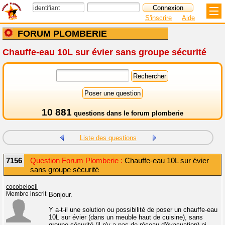
S'inscrire
Aide
FORUM PLOMBERIE
Chauffe-eau 10L sur évier sans groupe sécurité
10 881
questions dans le
forum plomberie
Liste des questions
7156
Question Forum Plomberie :
Chauffe-eau 10L sur évier
sans groupe sécurité
cocobeloeil
Membre inscrit
Bonjour.
Y a-t-il une solution ou possibilité de poser un chauffe-eau
10L sur évier (dans un meuble haut de cuisine), sans
groupe sécurité (il n'y a pas de réseau d'évacuation) ni