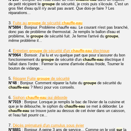
de petit récipient le
groupe
de sécurité, je crois puis s'écoule. C'est un
gros filet d'eau qu'il n'y avait pas avant. Que dois-je faire ? Les
réparations...
3.
Fuite au
groupe
de sécurité
chauffe-eau
N°5884
: Bonjour. Problème chauffe eau. Le courant n'est pas branché,
donc pas de problème de thermostat. Je remplis le ballon d'eau et
problème, le
groupe
de sécurité fuit. Je ferme l'arrivé du
groupe
,
même problème il...
4.
Entretien
groupe
de sécurité d'un
chauffe-eau
électrique
N°9964
: Bonsoir. J'ai lu et vu quelque part que pour s'assurer du bon
fonctionnement du
groupe
de sécurité d'un
chauffe-eau
électrique il
fallait dans l'ordre : Fermer la vanne d'arrivée d'eau froide, Tourner le
bouton de vidange...
5.
Réparer Fuite
groupe
de sécurité
N°48
: Bonjour. Comment réparer la fuite du
groupe
de sécurité du
chauffe-eau
? Merci pour vos conseils.
6.
Siphon
chauffe-eau
qui déborde
N°7019
: Bonjour. Lorsque je remplis le bac de l'évier de la cuisine et
que je le débouche, le siphon du
chauffe-eau
se met à déborder. Le
chauffe-eau
se trouve juste au dessus de cet évier dans un caisson,
et l'eau fait pourrir ce...
7.
Décès prématuré d'un cumulus sous évier
N°8881
: Bonjour. A peine 3 ans de service... Comme on le voit
sur
la