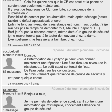
Cela fait quinze ans que le CE est posé et la panne ne
survient que seulement maintenant.
Il y avait de l'eau sous ce CE, une fuite, conséquence de la
surpression ?
Possibilité de contact par l'eau/humidité, mais après séchage (assez
rapide) le défaut apparaissait encore.
Enfin, le fond au niveau de la résistance est noirci, faux contact ? (je
n'ai pas pris le temps de démonter tout, Meuble + capot du CE).
Bref je n'ai pas la réponse exacte, même doté d'un groupe de sécurité
je ne m'aventurerai pas à le tester de nouveau chez la dame.
Éventuellement, je l'essaierai à l'air libre, chez moi...
09 novembre 2017 à 22:54
Réponse 8 du forum plomberie Bricovidéo
cocobeloeil
Membre inscrit
Bonsoir,
A l'interrogation de Cyrillyon je peux vous donner
maintenant une réponse : Une fuite d'eau au niveau de la
résistance... Le petit capot contenait de l'eau.
De l'eau perlait sur les conducteurs.
83 messages
Je crois vraiment que l'absence de groupe de sécurité y
est pour quelque chose...
13 novembre 2017 à 19:11
Réponse 9 du forum plomberie Bricovidéo
DDakatine
Membre inscrit
Bonjour à tous,
Je me permets de déterrer ce sujet, car il contient une
information qui m’interpelle, concernant l’absence de
groupe de sécurité.
1 message