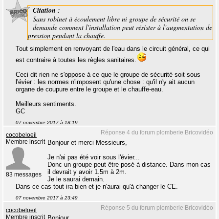
Citation :
Sans robinet à écoulement libre ni groupe de sécurité on se
demande comment l'installation peut résister à l'augmentation de
pression pendant la chauffe.
Tout simplement en renvoyant de l'eau dans le circuit général, ce qui
est contraire à toutes les règles sanitaires.
Ceci dit rien ne s'oppose à ce que le groupe de sécurité soit sous
l'évier : les normes n'imposent qu'une chose : qu'il n'y ait aucun
organe de coupure entre le groupe et le chauffe-eau.
Meilleurs sentiments.
GC
07 novembre 2017 à 18:19
Réponse 4 du forum plomberie Bricovidéo
cocobeloeil
Membre inscrit
Bonjour et merci Messieurs,
Je n'ai pas été voir sous l'évier...
Donc un groupe peut être posé à distance. Dans mon cas
il devrait y avoir 1.5m à 2m.
83 messages
Je le saurai demain.
Dans ce cas tout ira bien et je n'aurai qu'à changer le CE.
07 novembre 2017 à 23:49
Réponse 5 du forum plomberie Bricovidéo
cocobeloeil
Membre inscrit
Bonjour.