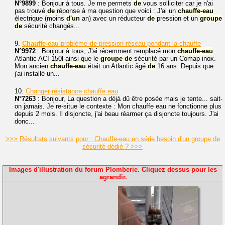
N°9899
: Bonjour à tous. Je me permets
de
vous solliciter car je n'ai
pas trouvé
de
réponse à ma question que voici : J'ai un
chauffe-eau
électrique (moins
d'un
an) avec un réducteur
de
pression et un
groupe
de
sécurité changés...
9.
Chauffe-eau
problème
de
pression réseau pendant la chauffe
N°9972
: Bonjour à tous, J'ai récemment remplacé mon
chauffe-eau
Atlantic ACI 150l ainsi que le
groupe
de
sécurité par un Comap inox.
Mon ancien
chauffe-eau
était un Atlantic âgé
de
16 ans. Depuis que
j'ai installé un...
10.
Changer résistance chauffe eau
N°7263
: Bonjour, La question a déjà dû être posée mais je tente... sait-
on jamais. Je re-situe le contexte : Mon chauffe eau ne fonctionne plus
depuis 2 mois. Il disjoncte, j'ai beau réarmer ça disjoncte toujours. J'ai
donc...
>>> Résultats suivants pour : Chauffe-eau en série besoin d'un groupe de
sécurité dédié ? >>>
Images d'illustration du forum Plomberie. Cliquez dessus pour les
agrandir.