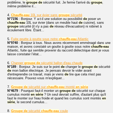
problème, le
groupe
de
sécurité fuit. Je ferme l'arrivé du
groupe
,
même problème il...
4.
Chauffe-eau
10L sur évier sans
groupe
sécurité
N°7156
: Bonjour. Y a-t-il une solution ou possibilité
de
poser un
chauffe-eau
10L sur évier (dans un meuble haut
de
cuisine), sans
groupe
sécurité (il n'y a pas
de
réseau d'évacuation) ni robinet à
écoulement libre. Étant...
5.
Fuite goutte à goutte sous notre
chauffe-eau
Atlantic
N°9740
: Bonjour à tous. Nous avons récemment emménagé dans une
maison, et avons constaté un goutte à goutte sous notre
chauffe-eau
Atlantic, fuite qui semble provenir du raccord diélectrique dont je vous
laisse constater l’état...
6.
Changer
groupe
de
sécurité ballon d'eau chaude
N°189
: Bonjour. Je suis sur le point
de
changer le
groupe
de
sécurité
de
mon ballon électrique. Je pensais devoir le vider avant
d'entreprendre ce travail, mais je viens
de
lire que cela n'est pas
nécessaire. Pouvez-vous m'expliquer...
7.
Groupe
de
sécurité sur
chauffe-eau
monté
en
série
N°4679
: Pourquoi faut-il monter un
groupe
de
sécurité sur chaque
cumulus monté
en
série
? Un seul devrait suffire, d'autant plus qu'il
faut le monter sur l'eau froide et quand les cumulus sont montés
en
série
, le second cumulus...
8.
Groupe
de
sécurité
chauffe-eau
coule