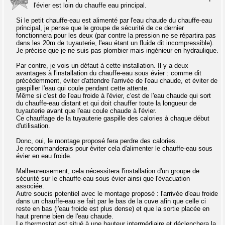
l'évier est loin du chauffe eau principal.
Si le petit chauffe-eau est alimenté par l'eau chaude du chauffe-eau
principal, je pense que le groupe de sécurité de ce dernier
fonctionnera pour les deux (par contre la pression ne se répartira pas
dans les 20m de tuyauterie, l'eau étant un fluide dit incompressible).
Je précise que je ne suis pas plombier mais ingénieur en hydraulique.
Par contre, je vois un défaut à cette installation. Il y a deux
avantages à l'installation du chauffe-eau sous évier : comme dit
précédemment, éviter d'attendre l'arrivée de l'eau chaude, et éviter de
gaspiller l'eau qui coule pendant cette attente.
Même si c'est de l'eau froide à l'évier, c'est de l'eau chaude qui sort
du chauffe-eau distant et qui doit chauffer toute la longueur de
tuyauterie avant que l'eau coule chaude à l'évier.
Ce chauffage de la tuyauterie gaspille des calories à chaque début
d'utilisation.
Donc, oui, le montage proposé fera perdre des calories.
Je recommanderais pour éviter cela d'alimenter le chauffe-eau sous
évier en eau froide.
Malheureusement, cela nécessitera l'installation d'un groupe de
sécurité sur le chauffe-eau sous évier ainsi que l'évacuation
associée.
Autre soucis potentiel avec le montage proposé : l'arrivée d'eau froide
dans un chauffe-eau se fait par le bas de la cuve afin que celle ci
reste en bas (l'eau froide est plus dense) et que la sortie placée en
haut prenne bien de l'eau chaude.
Le thermostat est situé à une hauteur intermédiaire et déclenchera la