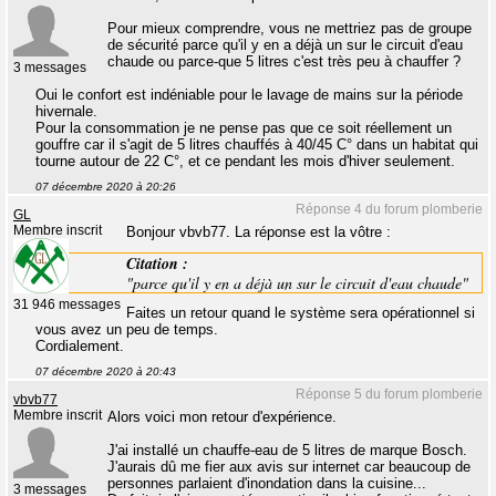
Pour mieux comprendre, vous ne mettriez pas de groupe
de sécurité parce qu'il y en a déjà un sur le circuit d'eau
chaude ou parce-que 5 litres c'est très peu à chauffer ?
3 messages
Oui le confort est indéniable pour le lavage de mains sur la période
hivernale.
Pour la consommation je ne pense pas que ce soit réellement un
gouffre car il s'agit de 5 litres chauffés à 40/45 C° dans un habitat qui
tourne autour de 22 C°, et ce pendant les mois d'hiver seulement.
07 décembre 2020 à 20:26
Réponse 4 du forum plomberie
GL
Membre inscrit
Bonjour vbvb77. La réponse est la vôtre :
Citation :
"parce qu'il y en a déjà un sur le circuit d'eau chaude"
31 946 messages
Faites un retour quand le système sera opérationnel si
vous avez un peu de temps.
Cordialement.
07 décembre 2020 à 20:43
Réponse 5 du forum plomberie
vbvb77
Membre inscrit
Alors voici mon retour d'expérience.
J'ai installé un chauffe-eau de 5 litres de marque Bosch.
J'aurais dû me fier aux avis sur internet car beaucoup de
personnes parlaient d'inondation dans la cuisine...
3 messages