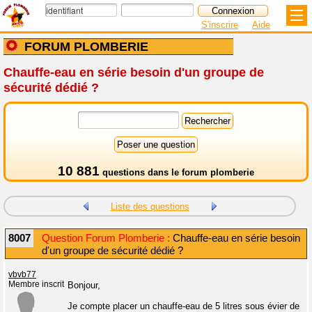
S'inscrire
Aide
FORUM PLOMBERIE
Chauffe-eau en série besoin d'un groupe de
sécurité dédié ?
10 881
questions dans le
forum plomberie
Liste des questions
8007
Question Forum Plomberie :
Chauffe-eau en série besoin
d'un groupe de sécurité dédié ?
vbvb77
Membre inscrit
Bonjour,
Je compte placer un chauffe-eau de 5 litres sous évier de