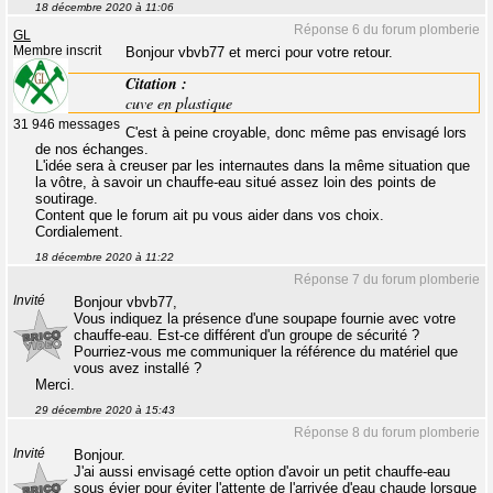
18 décembre 2020 à 11:06
Réponse 6 du forum plomberie
GL
Membre inscrit
Bonjour vbvb77 et merci pour votre retour.
Citation :
cuve en plastique
31 946 messages
C'est à peine croyable, donc même pas envisagé lors
de nos échanges.
L'idée sera à creuser par les internautes dans la même situation que
la vôtre, à savoir un chauffe-eau situé assez loin des points de
soutirage.
Content que le forum ait pu vous aider dans vos choix.
Cordialement.
18 décembre 2020 à 11:22
Réponse 7 du forum plomberie
Invité
Bonjour vbvb77,
Vous indiquez la présence d'une soupape fournie avec votre
chauffe-eau. Est-ce différent d'un groupe de sécurité ?
Pourriez-vous me communiquer la référence du matériel que
vous avez installé ?
Merci.
29 décembre 2020 à 15:43
Réponse 8 du forum plomberie
Invité
Bonjour.
J'ai aussi envisagé cette option d'avoir un petit chauffe-eau
sous évier pour éviter l'attente de l'arrivée d'eau chaude lorsque