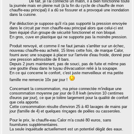
De fait, je l'ai connecté un matin, il a bien fonctionné toute
la journée mais en pleine nuit (à la fin du cycle de chauffe de mon
chauffe-eau principal) il a dû se fissurer et a provoqué une inondation
dans la cuisine.
Par déduction je suppose qu'il n'a pas supporté la pression envoyée
dans le circuit par mon chauffe-eau principal alors que celui-ci est
bien équipé d'un groupe de sécurité fonctionnel et non bloqué.
En gros, cuve en plastique qui ne supporte pas la moindre pression.
Produit renvoyé, et comme il ne faut jamais s'arrêter sur un échec,
nouveau chauffe-eau acheté, 15 litres cette fois, de marque Calor,
fourni avec une soupape à placer sur l'arrivée d'eau froide, donné pour
une pression admissible de 8 bars.
Depuis 2 jours maintenant, pas de souci, pas de fuite et même pas
une goutte d'eau dans le tuyau d'évacuation relié à la soupape.
En ce qui concerne le confort, c'est juste merveilleux et ma petite
famille me remercie 10x par jour !
Concernant la consommation, ma prise connectée m'indique une
consommation moyenne par jour de 0.8 kwh (environ 10 centimes
d'euros par jour), ce que je tolère largement pour la qualité de confort
que cela apporte.
Cette consommation résulte d'environ 25 à 40 lavages de mains par
jour (famille de 4) et quelques rinçages de poêles ou casseroles.
Pour le prix, le chauffe-eau Calor m'a couté 80 euros, sans
fournitures supplémentaires.
La seule inquiétude actuellement est un potentiel dégât des eaux.