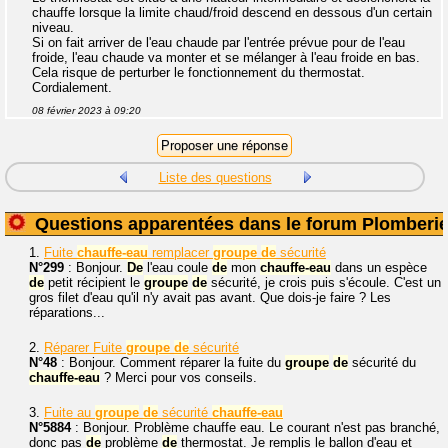
chauffe lorsque la limite chaud/froid descend en dessous d'un certain
niveau.
Si on fait arriver de l'eau chaude par l'entrée prévue pour de l'eau
froide, l'eau chaude va monter et se mélanger à l'eau froide en bas.
Cela risque de perturber le fonctionnement du thermostat.
Cordialement.
08 février 2023 à 09:20
Liste des questions
Questions apparentées dans le forum Plomberi
1.
Fuite
chauffe-eau
remplacer
groupe
de
sécurité
N°299
: Bonjour.
De
l'eau coule
de
mon
chauffe-eau
dans un espèce
de
petit récipient le
groupe
de
sécurité, je crois puis s'écoule. C'est un
gros filet d'eau qu'il n'y avait pas avant. Que dois-je faire ? Les
réparations...
2.
Réparer Fuite
groupe
de
sécurité
N°48
: Bonjour. Comment réparer la fuite du
groupe
de
sécurité du
chauffe-eau
? Merci pour vos conseils.
3.
Fuite au
groupe
de
sécurité
chauffe-eau
N°5884
: Bonjour. Problème chauffe eau. Le courant n'est pas branché,
donc pas
de
problème
de
thermostat. Je remplis le ballon d'eau et