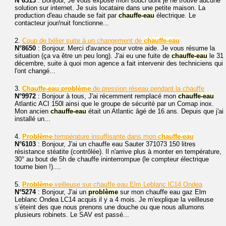
N°6313
: Bonjour, Je vous expose mon souci dont je ne trouve aucune
solution sur internet. Je suis locataire dans une petite maison. La
production d'eau chaude se fait par
chauffe-eau
électrique. Le
contacteur jour/nuit fonctionne...
2.
Coup de bélier suite à un changement de
chauffe-eau
N°8650
: Bonjour. Merci d'avance pour votre aide. Je vous résume la
situation (ça va être un peu long). J'ai eu une fuite de
chauffe-eau
le 31
décembre, suite à quoi mon agence a fait intervenir des techniciens qui
l'ont changé...
3.
Chauffe-eau
problème
de pression réseau pendant la chauffe
N°9972
: Bonjour à tous, J'ai récemment remplacé mon
chauffe-eau
Atlantic ACI 150l ainsi que le groupe de sécurité par un Comap inox.
Mon ancien
chauffe-eau
était un Atlantic âgé de 16 ans. Depuis que j'ai
installé un...
4.
Problème
température insuffisante dans mon
chauffe-eau
N°6103
: Bonjour, J'ai un chauffe eau Sauter 371073 150 litres
résistance stéatite (contrôlée). Il n'arrive plus à monter en température,
30° au bout de 5h de chauffe ininterrompue (le compteur électrique
tourne bien !)....
5.
Problème
veilleuse sur chauffe eau Elm Leblanc lC14 Ondea
N°5274
: Bonjour, J'ai un
problème
sur mon chauffe eau gaz Elm
Leblanc Ondea LC14 acquis il y a 4 mois. Je m'explique la veilleuse
s’éteint des que nous prenons une douche ou que nous allumons
plusieurs robinets. Le SAV est passé...