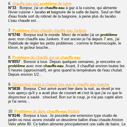
6.
chauffe eau gaz
problème
de tartre
N°33
: Bonjour, j'ai un
chauffe-eau
à gaz à la cuisine, qui alimente
l'évier cuisine + lavabo
et
baignoire de la salle de bains. Seul un filet
d'eau froide sort du robinet de la baignoire, à peine plus du lavabo.
L'eau chaude est...
7.
Problème
d'eau chaude chauffe eau Junkers
N°5740
: Bonjour tout le monde. Merci de m'aider j'ai un
problème
avec mon chauffe eau Junkers. Il est ancien je l'ai depuis 7 ans, j'ai
l'habitude de régler les petits problèmes ; comme le thermocouple, le
klixon, le gicleur bouche...
8.
Problème
de chauffe sur un
chauffe-eau
N°8557
: Bonsoir à tous. Depuis quelques semaines, je rencontre un
problème
avec mon
chauffe-eau
. Avant, il chauffait environ toutes les
5 heures (approximatif), en gros quand la température de l'eau chutait.
Depuis environ 1/2...
9.
Disjoncteur saute à chaque fois que le chauffe eau marche
N°5838
: Bonjour, C'est arrivé avant hier dans la nuit, au réveil je me
suis aperçu qu'il y a avait plus de courant
et
c'est là que j'ai vu que le
disjoncteur a sauté. :shocked: Bon sur le coup, je n'ai pas capté alors
je l'ai remis...
10.
Problème
air dans
chauffe-eau
Ariston
N°8146
: Bonjour à tous. Je possède une extension type studio de
jardin où nous avons installé un deuxième ballon d'eau chaude Ariston
Velis white 80. Ce ballon alimente principalement une salle de bains. Le