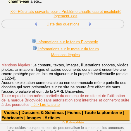
chauffe-eau
a été...
>>> Résultats suivants pour : Problème chauffe-eau et insalubrité
logement >>>
Liste des questions
Informations sur le forum Plomberie
Informations sur le moteur du forum
Mentions légales
Mentions légales :
Le contenu, textes, images, illustrations sonores, vidéos,
photos, animations, logos et autres documents constituent ensemble une
œuvre protégée par les lois en vigueur sur la propriété intellectuelle (article
L.122-4).
Aucune exploitation commerciale ou non commerciale même partielle des
données qui sont présentées sur ce site ne pourra être effectuée sans
l'accord préalable et écrit de la SARL Bricovidéo.
Toute reproduction même partielle du contenu de ce site et de l'utilisation
de la marque Bricovidéo sans autorisation sont interdites et donneront suite
à des poursuites.
>> Lire la suite
Vidéos
|
Dossiers & Schémas
|
Fiches
|
Toute la plomberie
|
Fabricants
|
Images
|
Articles
© Bricovidéo
Les cookies nous permettent de personnaliser le contenu et les annonces,