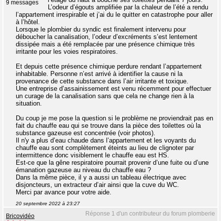
9 messages
L’odeur d’égouts amplifiée par la chaleur de l’été a rendu
l’appartement irrespirable et j’ai du le quitter en catastrophe pour aller
à l’hôtel.
Lorsque le plombier du syndic est finalement intervenu pour
déboucher la canalisation, l’odeur d’excréments s’est lentement
dissipée mais a été remplacée par une présence chimique très
irritante pour les voies respiratoires.
Et depuis cette présence chimique perdure rendant l’appartement
inhabitable. Personne n’est arrivé à identifier la cause ni la
provenance de cette substance dans l’air irritante et toxique.
Une entreprise d’assainissement est venu récemment pour effectuer
un curage de la canalisation sans que cela ne change rien à la
situation.
Du coup je me pose la question si le problème ne proviendrait pas en
fait du chauffe eau qui se trouve dans la pièce des toilettes où la
substance gazeuse est concentrée (voir photos).
Il n'y a plus d’eau chaude dans l’appartement et les voyants du
chauffe eau sont complètement éteints au lieu de clignoter par
intermittence donc visiblement le chauffe eau est HS.
Est-ce que la gêne respiratoire pourrait provenir d’une fuite ou d’une
émanation gazeuse au niveau du chauffe eau ?
Dans la même pièce, il y a aussi un tableau électrique avec
disjoncteurs, un extracteur d’air ainsi que la cuve du WC.
Merci par avance pour votre aide.
20 septembre 2022 à 23:27
Réponse 1 d'un contributeur du forum plomberie
Bricovidéo