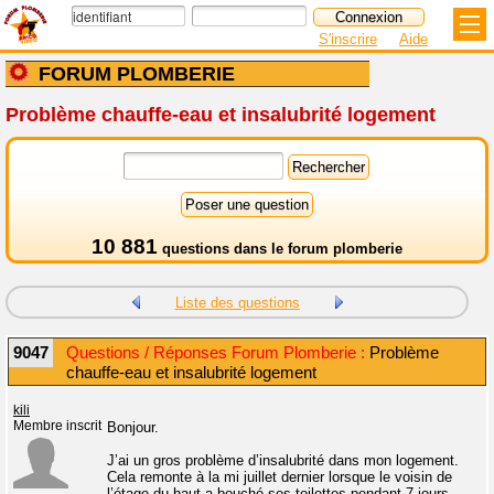
S'inscrire
Aide
FORUM PLOMBERIE
Problème chauffe-eau et insalubrité logement
10 881
questions dans le
forum plomberie
Liste des questions
9047
Questions / Réponses Forum Plomberie :
Problème
chauffe-eau et insalubrité logement
kili
Membre inscrit
Bonjour.
J’ai un gros problème d’insalubrité dans mon logement.
Cela remonte à la mi juillet dernier lorsque le voisin de
l’étage du haut a bouché ses toilettes pendant 7 jours.