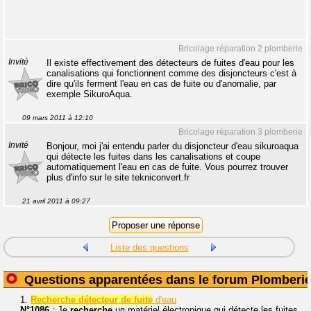
Bricolage réparation 2 plomberie
Invité
Il existe effectivement des détecteurs de fuites d'eau pour les
canalisations qui fonctionnent comme des disjoncteurs c'est à
dire qu'ils ferment l'eau en cas de fuite ou d'anomalie, par
exemple SikuroAqua.
09 mars 2011 à 12:10
Bricolage réparation 3 plomberie
Invité
Bonjour, moi j'ai entendu parler du disjoncteur d'eau sikuroaqua
qui détecte les fuites dans les canalisations et coupe
automatiquement l'eau en cas de fuite. Vous pourrez trouver
plus d'info sur le site tekniconvert.fr
21 avril 2011 à 09:27
Liste des questions
Questions apparentées dans le forum Plomberi
1.
Recherche détecteur de fuite
d'eau
N°1086
: Je
recherche
un matériel électronique qui détecte les fuites