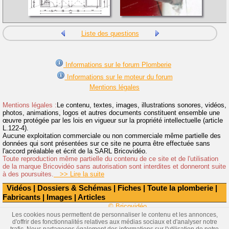
Liste des questions
Informations sur le forum Plomberie
Informations sur le moteur du forum
Mentions légales
Mentions légales :
Le contenu, textes, images, illustrations sonores, vidéos,
photos, animations, logos et autres documents constituent ensemble une
œuvre protégée par les lois en vigueur sur la propriété intellectuelle (article
L.122-4).
Aucune exploitation commerciale ou non commerciale même partielle des
données qui sont présentées sur ce site ne pourra être effectuée sans
l'accord préalable et écrit de la SARL Bricovidéo.
Toute reproduction même partielle du contenu de ce site et de l'utilisation
de la marque Bricovidéo sans autorisation sont interdites et donneront suite
à des poursuites.
>> Lire la suite
Vidéos
|
Dossiers & Schémas
|
Fiches
|
Toute la plomberie
|
Fabricants
|
Images
|
Articles
© Bricovidéo
Les cookies nous permettent de personnaliser le contenu et les annonces,
d'offrir des fonctionnalités relatives aux médias sociaux et d'analyser notre