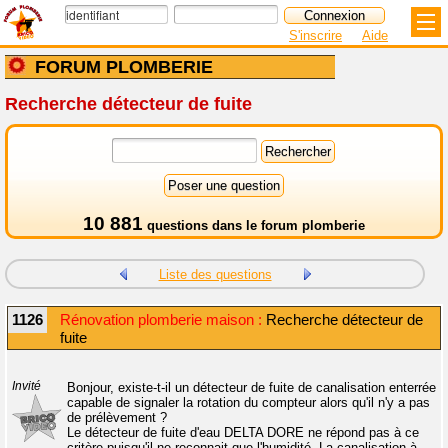
S'inscrire
Aide
FORUM PLOMBERIE
Recherche détecteur de fuite
10 881
questions dans le
forum plomberie
Liste des questions
1126
Rénovation plomberie maison :
Recherche détecteur de
fuite
Invité
Bonjour, existe-t-il un détecteur de fuite de canalisation enterrée
capable de signaler la rotation du compteur alors qu'il n'y a pas
de prélèvement ?
Le détecteur de fuite d'eau DELTA DORE ne répond pas à ce
critère puisqu'il ne reconnait que l'humidité. La canalisation à