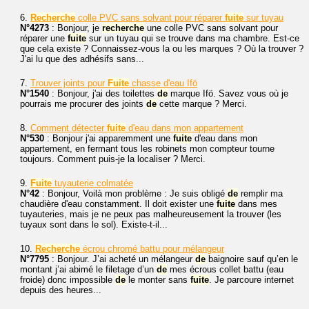
6.
Recherche
colle PVC sans solvant pour réparer
fuite
sur tuyau
N°4273
: Bonjour, je
recherche
une colle PVC sans solvant pour
réparer une
fuite
sur un tuyau qui se trouve dans ma chambre. Est-ce
que cela existe ? Connaissez-vous la ou les marques ? Où la trouver ?
J'ai lu que des adhésifs sans...
7.
Trouver joints pour
Fuite
chasse d'eau Ifö
N°1540
: Bonjour, j'ai des toilettes
de
marque Ifö. Savez vous où je
pourrais me procurer des joints
de
cette marque ? Merci.
8.
Comment détecter
fuite
d'eau dans mon appartement
N°530
: Bonjour j'ai apparemment une
fuite
d'eau dans mon
appartement, en fermant tous les robinets mon compteur tourne
toujours. Comment puis-je la localiser ? Merci.
9.
Fuite
tuyauterie colmatée
N°42
: Bonjour, Voilà mon problème : Je suis obligé
de
remplir ma
chaudière d'eau constamment. Il doit exister une
fuite
dans mes
tuyauteries, mais je ne peux pas malheureusement la trouver (les
tuyaux sont dans le sol). Existe-t-il...
10.
Recherche
écrou chromé battu pour mélangeur
N°7795
: Bonjour. J’ai acheté un mélangeur
de
baignoire sauf qu’en le
montant j’ai abimé le filetage d’un
de
mes écrous collet battu (eau
froide) donc impossible
de
le monter sans
fuite
. Je parcoure internet
depuis des heures...