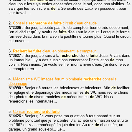
d'eau pour les tuyauteries encastrées dans le sol, donc non visibles. Je
sais que les techniciens
de
la Générale des Eaux en possèdent pour
leur travail....
2.
Conseils
recherche
de
fuite
circuit d'eau chaude
N°2306
: Bonjour, la petite pastille du compteur tourne très doucement,
j'en ai déduit qu'il y avait une
fuite
d'eau sur le circuit. Lorsque je ferme
l'arrivée d'eau dans la maison la pastille ne tourne plus. Quand le circuit
est ouvert...
3.
Recherche
fuite
d'eau en observant le compteur
N°3627
: Bonjour, Je suis à la
recherche
d'une
fuite
d'eau. Vivant dans
un immeuble, il y a des suspicions concernant l'installation
de
mon
voisin. Néanmoins, j'ai voulu vérifier mon arrivée d'eau, j'ai donc relevé
le compteur en...
4.
Mécanisme WC images forum plomberie
recherche
conseils
dépannage
N°4990
: Bonjour à toutes les bricoleuses et bricoleurs, Afin
de
faciliter
le réglage et le dépannage des mécanismes
de
WC nous recherchons
des photos
de
divers modèles
de
mécanismes
de
WC. Nous
remercions les internautes...
5.
Conseil
recherche
de
fuite
N°4426
: Bonjour, Je vous pose ma question à tout hasard sur un
problème ponctuel que je rencontre. J'ai acheté une maison construite
en 1967 et j'y ai emménagé fin juin dernier. Au rez-
de
-chaussée, un
garage, un grand sous-sol... Le...