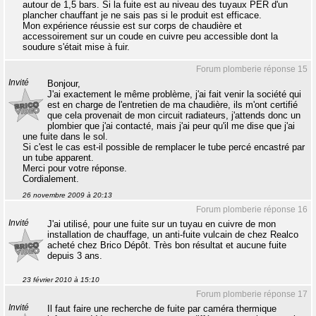
autour de 1,5 bars. Si la fuite est au niveau des tuyaux PER d'un
plancher chauffant je ne sais pas si le produit est efficace.
Mon expérience réussie est sur corps de chaudière et
accessoirement sur un coude en cuivre peu accessible dont la
soudure s'était mise à fuir.
Forum plomberie réponse 15
Invité
Bonjour,
J'ai exactement le même problème, j'ai fait venir la société qui
est en charge de l'entretien de ma chaudière, ils m'ont certifié
que cela provenait de mon circuit radiateurs, j'attends donc un
plombier que j'ai contacté, mais j'ai peur qu'il me dise que j'ai
une fuite dans le sol.
Si c'est le cas est-il possible de remplacer le tube percé encastré par
un tube apparent.
Merci pour votre réponse.
Cordialement.
26 novembre 2009 à 20:13
Forum plomberie réponse 16
Invité
J'ai utilisé, pour une fuite sur un tuyau en cuivre de mon
installation de chauffage, un anti-fuite vulcain de chez Realco
acheté chez Brico Dépôt. Très bon résultat et aucune fuite
depuis 3 ans.
23 février 2010 à 15:10
Forum plomberie réponse 17
Invité
Il faut faire une recherche de fuite par caméra thermique