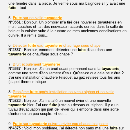
une fenêtre dans la pièce. Je vérifie sous ma baignoire sil y avait une
fuite
: tout...
5.
Fuite
sur nouvelle
tuyauterie
N°9551
: Bonjour. Un plombier m'a tiré des nouvelles tuyauteries en
multi-couches et fait des nouveaux raccords serties dans la salle de
bain et la cuisine suite à la rupture de mes anciennes canalisations en
cuivre. Il a remis tous...
6.
Détecter
fuite
eau
tuyauterie
chauffage sous chape
N°2337
: Bonjour, comment détecter une
fuite
d'eau dans une
tuyauterie
de chauffage sous chape ?
7.
Bruit écoulement
tuyauterie
N°5367
: Bonjour, J'ai un bruit quasi permanent dans la
tuyauterie
,
comme une sorte d'écoulement d'eau. Qu'est-ce que cela peut être ?
J'ai une installation chaudière Frisquet au gaz révisée tous les ans
(clapet thermostatique...
8.
Problème
fuite
après installation nouveau siphon et nouvelle
tuyauterie
N°5223
: Bonjour, J'ai installé un nouvel évier et une nouvelle
tuyauterie
hier. J'ai une
fuite
juste au dessus du siphon. Il y a un
tuyau d'évacuation qui part de l'évier qui s'emboite dans une sorte
d'entonnoir un peu souple. Et cet...
9.
Fuite
sur
tuyauterie
cuivre arrivée eau chaude baignoire
N°4375
: Voici mon problème, j'ai détecté non sans mal une
fuite
sur