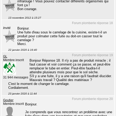
infrarouge ! Vous pouvez contacter différents organismes qui
font ça !
Bon courage.
13 novembre 2012 à 15:27
Forum plomberie réponse 18
Invité
Bonjour.
Une fuite d'eau sous le carrelage de la cuisine, existe-t-il un
produit pour colmater cette fuite ou doit-on casser tout le
carrelage ?
Merci.
22 janvier 2020 à 16:40
Forum plomberie réponse 19
GL
Membre inscrit
Bonjour Réponse 18. Il n'y a pas de produit miracle ; il
faut casser et voir comment ça se passe, et peut-être
remplacer le tube en entier. Peut-être faudra-t-il
attendre plusieurs mois pour que le sol sèche.
S'il y a une fuite, il y a une raison qu'il faudrait élucider.
31 944 messages
Mauvais travail ? Qualité des matériaux ?
C'est le moment de changer le carrelage.
Cordialement.
23 janvier 2020 à 11:44
Forum plomberie réponse 20
Goutier
Membre inscrit
Bonjour.
Je comprends que vous rencontrez un problème avec une
fuite d'eau dans vos tuyauteries et que vous souhaitez