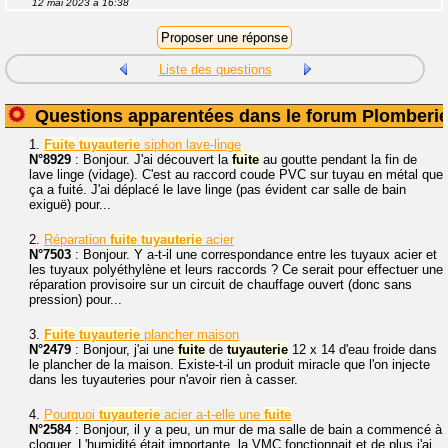
12 mai 2023 à 16:38
Liste des questions
Questions apparentées dans le forum Plomberi
1.
Fuite
tuyauterie
siphon lave-linge
N°8929
: Bonjour. J'ai découvert la
fuite
au goutte pendant la fin de
lave linge (vidage). C'est au raccord coude PVC sur tuyau en métal que
ça a fuité. J'ai déplacé le lave linge (pas évident car salle de bain
exiguë) pour...
2.
Réparation
fuite
tuyauterie
acier
N°7503
: Bonjour. Y a-t-il une correspondance entre les tuyaux acier et
les tuyaux polyéthylène et leurs raccords ? Ce serait pour effectuer une
réparation provisoire sur un circuit de chauffage ouvert (donc sans
pression) pour...
3.
Fuite
tuyauterie
plancher maison
N°2479
: Bonjour, j'ai une
fuite
de
tuyauterie
12 x 14 d'eau froide dans
le plancher de la maison. Existe-t-il un produit miracle que l'on injecte
dans les tuyauteries pour n'avoir rien à casser.
4.
Pourquoi
tuyauterie
acier a-t-elle une
fuite
N°2584
: Bonjour, il y a peu, un mur de ma salle de bain a commencé à
cloquer. L'humidité était importante, la VMC fonctionnait et de plus j'ai