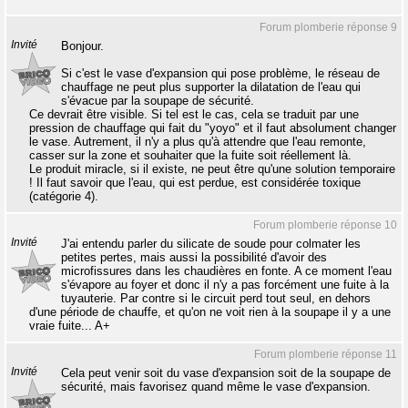
Forum plomberie réponse 9
Invité
Bonjour.
Si c'est le vase d'expansion qui pose problème, le réseau de
chauffage ne peut plus supporter la dilatation de l'eau qui
s'évacue par la soupape de sécurité.
Ce devrait être visible. Si tel est le cas, cela se traduit par une
pression de chauffage qui fait du "yoyo" et il faut absolument changer
le vase. Autrement, il n'y a plus qu'à attendre que l'eau remonte,
casser sur la zone et souhaiter que la fuite soit réellement là.
Le produit miracle, si il existe, ne peut être qu'une solution temporaire
! Il faut savoir que l'eau, qui est perdue, est considérée toxique
(catégorie 4).
Forum plomberie réponse 10
Invité
J'ai entendu parler du silicate de soude pour colmater les
petites pertes, mais aussi la possibilité d'avoir des
microfissures dans les chaudières en fonte. A ce moment l'eau
s'évapore au foyer et donc il n'y a pas forcément une fuite à la
tuyauterie. Par contre si le circuit perd tout seul, en dehors
d'une période de chauffe, et qu'on ne voit rien à la soupape il y a une
vraie fuite... A+
Forum plomberie réponse 11
Invité
Cela peut venir soit du vase d'expansion soit de la soupape de
sécurité, mais favorisez quand même le vase d'expansion.