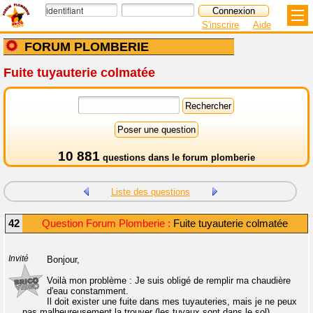
S'inscrire
Aide
FORUM PLOMBERIE
Fuite tuyauterie colmatée
10 881
questions dans le
forum plomberie
Liste des questions
42
Question Forum Plomberie :
Fuite tuyauterie colmatée
Invité
Bonjour,
Voilà mon problème : Je suis obligé de remplir ma chaudière
d'eau constamment.
Il doit exister une fuite dans mes tuyauteries, mais je ne peux
pas malheureusement la trouver (les tuyaux sont dans le sol).