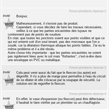
Forum plomberie réponse 2
Invité
Bonjour,
Malheureusement, il n'existe pas de produit.
Cependant, si vous décidez de faire les travaux nécessaires,
veillez à ce que les parties encastrées des tuyaux ne
contiennent pas de points de soudure.
En clair, que toutes les jonctions soient aux points visibles et que ce
qui est enterré soit d'un seul tenant, pas des morceaux que l'on a
soudé, car la dilatation thermique attaque les points faibles. J'ai eu le
même problème et il a été résolu.
Autre chose très importante : que les parties encastrées ne soient
pas rigidement liées avec le sol mais "flottantes", c'est-à-dire dans
une enveloppe en PVC ou métallique.
Forum plomberie réponse 3
Invité
Cela peut venir aussi du fait que le flexcon (ou autre) est
dégonflé. Il n'y a plus de marge pour permettre à l'eau du circuit
de se dilater et elle s'évacue par la soupape de sécurité. La
solution est de regonfler le flexcon.
Forum plomberie réponse 4
Invité
En effet, le vase d'expansion (ou flexcon) peut être défectueux,
il faudrait le faire vérifier par un plombier ou un chauffagiste.