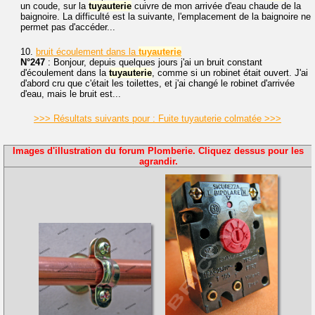
un coude, sur la
tuyauterie
cuivre de mon arrivée d'eau chaude de la
baignoire. La difficulté est la suivante, l'emplacement de la baignoire ne
permet pas d'accéder...
10.
bruit écoulement dans la
tuyauterie
N°247
: Bonjour, depuis quelques jours j'ai un bruit constant
d'écoulement dans la
tuyauterie
, comme si un robinet était ouvert. J'ai
d'abord cru que c'était les toilettes, et j'ai changé le robinet d'arrivée
d'eau, mais le bruit est...
>>> Résultats suivants pour : Fuite tuyauterie colmatée >>>
Images d'illustration du forum Plomberie. Cliquez dessus pour les
agrandir.