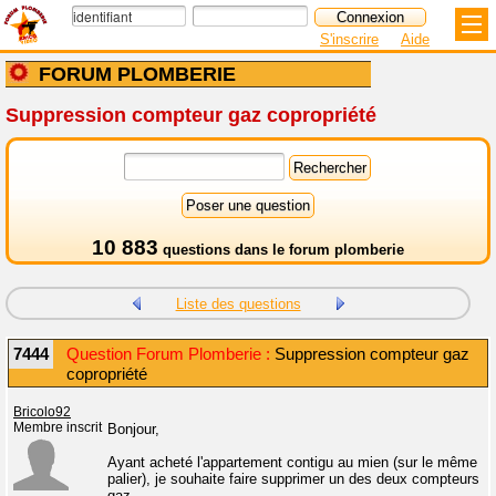
S'inscrire
Aide
FORUM PLOMBERIE
Suppression compteur gaz copropriété
10 883
questions dans le
forum plomberie
Liste des questions
7444
Question Forum Plomberie :
Suppression compteur gaz
copropriété
Bricolo92
Membre inscrit
Bonjour,
Ayant acheté l'appartement contigu au mien (sur le même
palier), je souhaite faire supprimer un des deux compteurs
gaz.