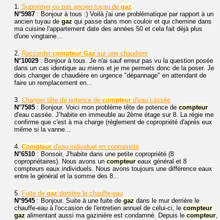
1.
Supprimer ou pas ancien tuyau de
gaz
N°5987
: Bonjour à tous :) Voilà j'ai une problématique par rapport à un
ancien tuyau de
gaz
qui passe dans mon couloir et qui chemine dans
ma cuisine l'appartement date des années 50 et cela fait déjà plus
d'une vingtaine...
2.
Raccorder
compteur
Gaz
sur une chaudière
N°10029
: Bonjour à tous. Je n'ai sauf erreur pas vu la question posée
dans un cas identique au miens et je me permets donc de la poser. Je
dois changer de chaudière en urgence "dépannage" en attendant de
faire un remplacement en...
3.
Changer tête de potence de
compteur
d'eau cassée
N°7585
: Bonjour. Voici mon problème tête de potence de
compteur
d'eau cassée. J’habite en immeuble au 2ème étage sur 8. La régie me
confirme que c'est à ma charge (règlement de copropriété d'après eux
même si la vanne...
4.
Compteur
d'eau individuel en copropriété
N°6510
: Bonsoir, J'habite dans une petite copropriété (8
copropriétaires). Nous avons un
compteur
eaux général et 8
compteurs eaux individuels. Nous avons toujours une différence eaux
entre le général et la somme des 8...
5.
Fuite de
gaz
derrière le chauffe-eau
N°9545
: Bonjour. Suite à une fuite de
gaz
dans le mur derrière le
chauffe-eau à l'occasion de l'entretien annuel de celui-ci, le
compteur
gaz
alimentant aussi ma gazinière est condamné. Depuis le
compteur
,