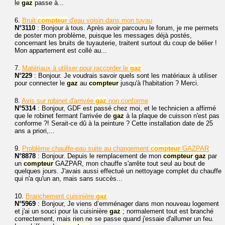
le
gaz
passe à...
6.
Bruit
compteur
d'eau voisin dans mon tuyau
N°3110
: Bonjour à tous. Après avoir parcouru le forum, je me permets
de poster mon problème, puisque les messages déjà postés,
concernant les bruits de tuyauterie, traitent surtout du coup de bélier !
Mon appartement est collé au...
7.
Matériaux à utiliser pour raccorder le
gaz
N°229
: Bonjour. Je voudrais savoir quels sont les matériaux à utiliser
pour connecter le
gaz
au
compteur
jusqu'à l'habitation ? Merci.
8.
Avis sur robinet d'arrivée
gaz
non conforme
N°5314
: Bonjour, GDF est passé chez moi, et le technicien a affirmé
que le robinet fermant l'arrivée de
gaz
à la plaque de cuisson n'est pas
conforme ?! Serait-ce dû à la peinture ? Cette installation date de 25
ans a priori,...
9.
Problème chauffe-eau suite au changement
compteur
GAZPAR
N°8878
: Bonjour. Depuis le remplacement de mon
compteur
gaz
par
un
compteur
GAZPAR, mon chauffe s'arrête tout seul au bout de
quelques jours. J'avais aussi effectué un nettoyage complet du chauffe
qui n'a qu'un an, mais sans succès...
10.
Branchement cuisinière
gaz
N°5969
: Bonjour, Je viens d’emménager dans mon nouveau logement
et j'ai un souci pour la cuisinière
gaz
; normalement tout est branché
correctement, mais rien ne se passe quand j'essaie d'allumer un feu.