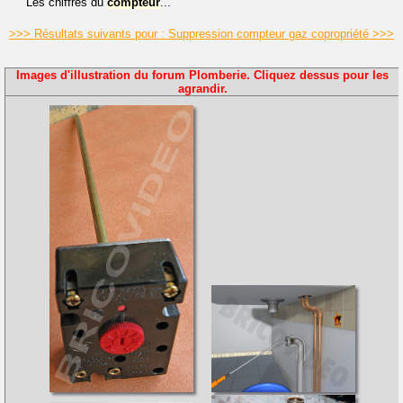
Les chiffres du
compteur
...
>>> Résultats suivants pour : Suppression compteur gaz copropriété >>>
Images d'illustration du forum Plomberie. Cliquez dessus pour les
agrandir.