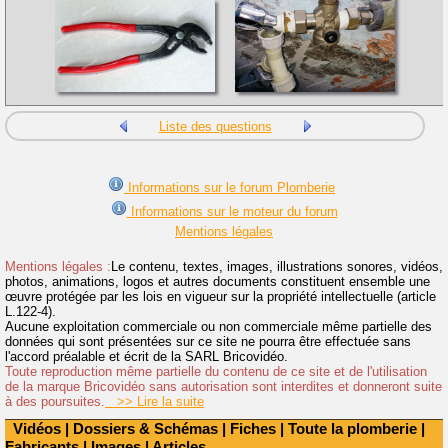
Liste des questions
Informations sur le forum Plomberie
Informations sur le moteur du forum
Mentions légales
Mentions légales :
Le contenu, textes, images, illustrations sonores, vidéos,
photos, animations, logos et autres documents constituent ensemble une
œuvre protégée par les lois en vigueur sur la propriété intellectuelle (article
L.122-4).
Aucune exploitation commerciale ou non commerciale même partielle des
données qui sont présentées sur ce site ne pourra être effectuée sans
l'accord préalable et écrit de la SARL Bricovidéo.
Toute reproduction même partielle du contenu de ce site et de l'utilisation
de la marque Bricovidéo sans autorisation sont interdites et donneront suite
à des poursuites.
>> Lire la suite
Vidéos
|
Dossiers & Schémas
|
Fiches
|
Toute la plomberie
|
Fabricants
|
Images
|
Articles