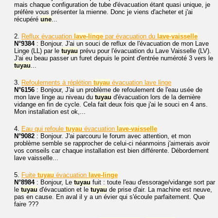
mais chaque configuration de tube d'évacuation étant quasi unique, je
préfère vous présenter la mienne. Donc je viens d'acheter et j'ai
récupéré
une
...
2.
Reflux évacuation
lave-linge
par évacuation du
lave-vaisselle
N°9384
: Bonjour. J'ai un souci de reflux de l'évacuation de mon Lave
Linge (LL) par le
tuyau
prévu pour l'évacuation du Lave Vaisselle (LV).
J'ai eu beau passer un furet depuis le point d'entrée numéroté 3 vers le
tuyau
...
3.
Refoulements à réplétion
tuyau
évacuation lave linge
N°6156
: Bonjour, J'ai un problème de refoulement de l'eau usée de
mon lave linge au niveau du
tuyau
d'évacuation lors de la dernière
vidange en fin de cycle. Cela fait deux fois que j'ai le souci en 4 ans.
Mon installation est ok,...
4.
Eau qui refoule
tuyau
évacuation
lave-vaisselle
N°9082
: Bonjour. J'ai parcouru le forum avec attention, et mon
problème semble se rapprocher de celui-ci néanmoins j'aimerais avoir
vos conseils car chaque installation est bien différente. Débordement
lave vaisselle...
5.
Fuite
tuyau
évacuation
lave-linge
N°8984
: Bonjour, Le
tuyau
fuit : toute l'eau d'essorage/vidange sort par
le
tuyau
d'évacuation et le
tuyau
de prise d'air. La machine est neuve,
pas en cause. En aval il y a un évier qui s'écoule parfaitement. Que
faire ???