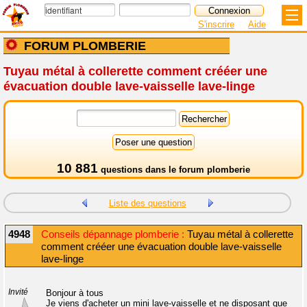
S'inscrire
Aide
FORUM PLOMBERIE
Tuyau métal à collerette comment crééer une
évacuation double lave-vaisselle lave-linge
10 881
questions dans le
forum plomberie
Liste des questions
4948
Conseils dépannage plomberie :
Tuyau métal à collerette
comment crééer une évacuation double lave-vaisselle
lave-linge
Invité
Bonjour à tous
Je viens d'acheter un mini lave-vaisselle et ne disposant que