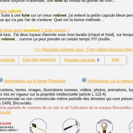
vaise surprise m'attendait, une
fuite
au niveau du grenier de mon...
ieux
robinet
, Suite à une
fuite
sur un vieux
robinet
, j'ai enlevé la petite capsule bleue p
que qui n'a pas l'air de s'enlever. Quel est la bonne méthode...
vée d'eau avec
bouchon
? Joint oui/non ?
à tous, J'ai deux tuyaux d'arrivée sous mon lavabo (chaud et froid), sur lesq
n
robinet
... comme ça peut prendre un certain temps !!!!! (rouille...
>>> Résultats suivants pour : Fuite robinet bouchon ble
Liste des questions
Aide
écédente
Question suivante
Informations sur le forum Plomberie
Informations sur le moteur
contenu, textes, images, illustrations sonores, vidéos, photos, animations, 
lois en vigueur sur la propriété intellectuelle (article L.122-4).
ommerciale ou non commerciale même partielle des données qui sont présenté
 la SARL Bricovidéo.
e partielle du contenu de ce site et de l'utilisation de la marque Bricovidéo 
 suite