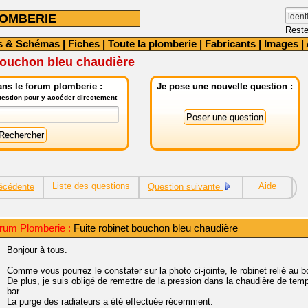
OMBERIE
Reste
s & Schémas
|
Fiches
|
Toute la plomberie
|
Fabricants
|
Images
|
bouchon bleu chaudière
ns le forum plomberie :
Je pose une nouvelle question :
question pour y accéder directement
Liste des questions
Aide
écédente
Question suivante
rum Plomberie :
Fuite robinet bouchon bleu chaudière
Bonjour à tous.
Comme vous pourrez le constater sur la photo ci-jointe, le robinet relié au
De plus, je suis obligé de remettre de la pression dans la chaudière de tem
bar.
La purge des radiateurs a été effectuée récemment.