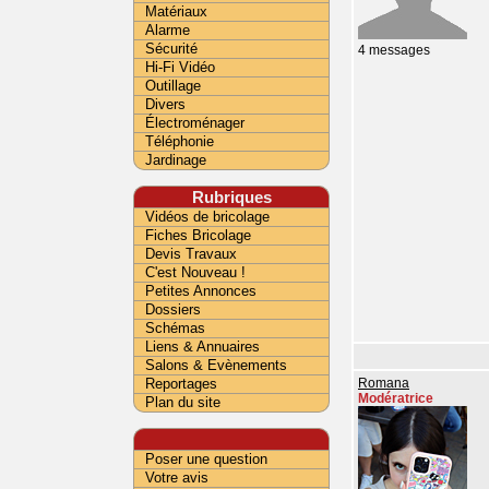
Matériaux
Alarme
Sécurité
4 messages
Hi-Fi Vidéo
Outillage
Divers
Électroménager
Téléphonie
Jardinage
Rubriques
Vidéos de bricolage
Fiches Bricolage
Devis Travaux
C'est Nouveau !
Petites Annonces
Dossiers
Schémas
Liens & Annuaires
Salons & Evènements
Reportages
Romana
Modératrice
Plan du site
Poser une question
Votre avis