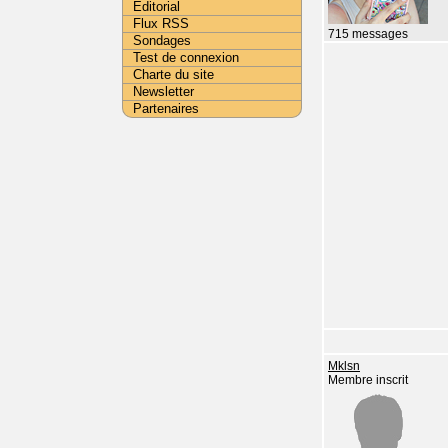
Editorial
Flux RSS
715 messages
Sondages
Test de connexion
Charte du site
Newsletter
Partenaires
Mklsn
Membre inscrit