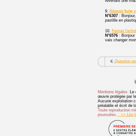
revenant une mau
9.
Réparer
fuite
v
N°6307
: Bonjour
pastille en plasti
10.
Fermer l'arri
N°6576
: Bonjour 
vais changer mo
Question pr
Mentions légales :
Le 
œuvre protégée par les 
Aucune exploitation c
préalable et écrit de
Toute reproduction mêm
poursuites.
>> Lire la