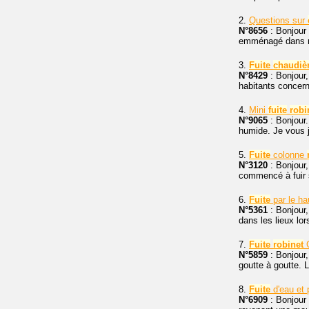
2.
Questions sur
N°8656
: Bonjour
emménagé dans not
3.
Fuite
chaudiè
N°8429
: Bonjour,
habitants concern
4.
Mini
fuite
robi
N°9065
: Bonjour.
humide. Je vous j
5.
Fuite
colonne
N°3120
: Bonjour,
commencé à fuir s
6.
Fuite
par le ha
N°5361
: Bonjour
dans les lieux lo
7.
Fuite
robinet
G
N°5859
: Bonjour
goutte à goutte. L
8.
Fuite
d'eau et 
N°6909
: Bonjour 