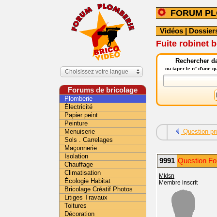
FORUM PL
Vidéos
|
Dossier
Fuite robinet 
Rechercher da
ou taper le n° d'une 
Choisissez votre langue
Forums de bricolage
Plomberie
Électricité
Papier peint
Peinture
Menuiserie
Question pr
Sols . Carrelages
Maçonnerie
Isolation
9991
Question Fo
Chauffage
Climatisation
Mklsn
Écologie Habitat
Membre inscrit
Bricolage Créatif Photos
Litiges Travaux
Toitures
Décoration