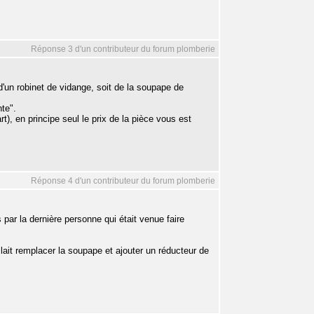
Réponse 3 d'un contributeur du forum plomberie
 d'un robinet de vidange, soit de la soupape de
te".
rt), en principe seul le prix de la pièce vous est
Réponse 4 d'un contributeur du forum plomberie
par la dernière personne qui était venue faire
llait remplacer la soupape et ajouter un réducteur de