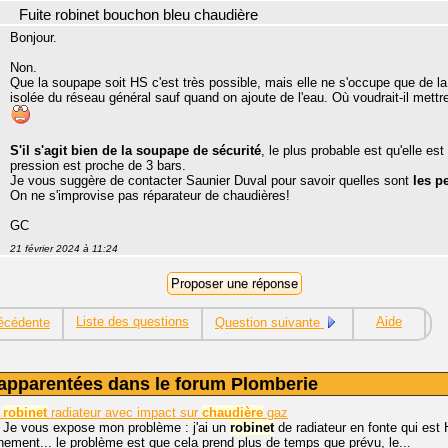
Fuite robinet bouchon bleu chaudière
Bonjour.
Non.
Que la soupape soit HS c'est très possible, mais elle ne s'occupe que de l
isolée du réseau général sauf quand on ajoute de l'eau. Où voudrait-il mettr
S'il s'agit bien de la soupape de sécurité
, le plus probable est qu'elle est
pression est proche de 3 bars.
Je vous suggère de contacter Saunier Duval pour savoir quelles sont
les p
On ne s'improvise pas réparateur de chaudières!
GC
21 février 2024 à 11:24
Liste des questions
Aide
écédente
Question suivante
apparentées dans le forum Plomberie
robinet
radiateur avec impact sur
chaudière
gaz
, Je vous expose mon problème : j'ai un
robinet
de radiateur en fonte qui est H
ement... le problème est que cela prend plus de temps que prévu, le...