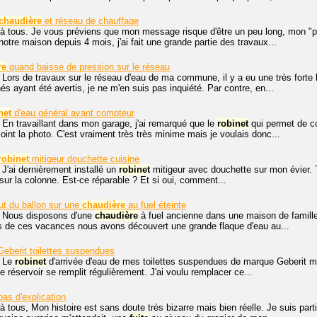
chaudière
et réseau de chauffage
 à tous. Je vous préviens que mon message risque d'être un peu long, mon "
re maison depuis 4 mois, j'ai fait une grande partie des travaux...
re
quand baisse de pression sur le réseau
 Lors de travaux sur le réseau d'eau de ma commune, il y a eu une très fort
és ayant été avertis, je ne m'en suis pas inquiété. Par contre, en...
net
d'eau général avant compteur
 En travaillant dans mon garage, j'ai remarqué que le
robinet
qui permet de co
oint la photo. C'est vraiment très très minime mais je voulais donc...
robinet
mitigeur douchette cuisine
 J'ai dernièrement installé un
robinet
mitigeur avec douchette sur mon évier. To
ur la colonne. Est-ce réparable ? Et si oui, comment...
ut du ballon sur une
chaudière
au fuel éteinte
, Nous disposons d'une
chaudière
à fuel ancienne dans une maison de famille
rs de ces vacances nous avons découvert une grande flaque d'eau au...
eberit toilettes suspendues
, Le
robinet
d'arrivée d'eau de mes toilettes suspendues de marque Geberit m'a
e réservoir se remplit régulièrement. J'ai voulu remplacer ce...
pas d'explication
à tous, Mon histoire est sans doute très bizarre mais bien réelle. Je suis pa