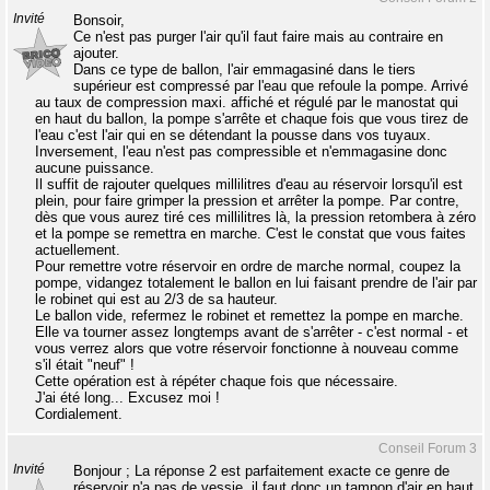
Invité
Bonsoir,
Ce n'est pas purger l'air qu'il faut faire mais au contraire en
ajouter.
Dans ce type de ballon, l'air emmagasiné dans le tiers
supérieur est compressé par l'eau que refoule la pompe. Arrivé
au taux de compression maxi. affiché et régulé par le manostat qui
en haut du ballon, la pompe s'arrête et chaque fois que vous tirez de
l'eau c'est l'air qui en se détendant la pousse dans vos tuyaux.
Inversement, l'eau n'est pas compressible et n'emmagasine donc
aucune puissance.
Il suffit de rajouter quelques millilitres d'eau au réservoir lorsqu'il est
plein, pour faire grimper la pression et arrêter la pompe. Par contre,
dès que vous aurez tiré ces millilitres là, la pression retombera à zéro
et la pompe se remettra en marche. C'est le constat que vous faites
actuellement.
Pour remettre votre réservoir en ordre de marche normal, coupez la
pompe, vidangez totalement le ballon en lui faisant prendre de l'air par
le robinet qui est au 2/3 de sa hauteur.
Le ballon vide, refermez le robinet et remettez la pompe en marche.
Elle va tourner assez longtemps avant de s'arrêter - c'est normal - et
vous verrez alors que votre réservoir fonctionne à nouveau comme
s'il était "neuf" !
Cette opération est à répéter chaque fois que nécessaire.
J'ai été long... Excusez moi !
Cordialement.
Conseil Forum 3
Invité
Bonjour ; La réponse 2 est parfaitement exacte ce genre de
réservoir n'a pas de vessie, il faut donc un tampon d'air en haut