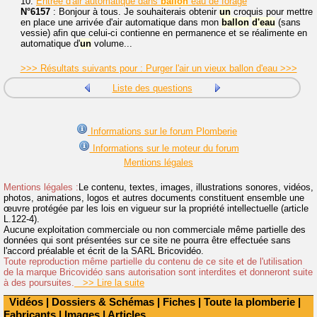
10.
Entrée d'air automatique dans
ballon
eau de forage
N°6157
: Bonjour à tous. Je souhaiterais obtenir
un
croquis pour mettre
en place une arrivée d'air automatique dans mon
ballon
d'eau
(sans
vessie) afin que celui-ci contienne en permanence et se réalimente en
automatique d'
un
volume...
>>> Résultats suivants pour : Purger l'air un vieux ballon d'eau >>>
Liste des questions
Informations sur le forum Plomberie
Informations sur le moteur du forum
Mentions légales
Mentions légales :
Le contenu, textes, images, illustrations sonores, vidéos,
photos, animations, logos et autres documents constituent ensemble une
œuvre protégée par les lois en vigueur sur la propriété intellectuelle (article
L.122-4).
Aucune exploitation commerciale ou non commerciale même partielle des
données qui sont présentées sur ce site ne pourra être effectuée sans
l'accord préalable et écrit de la SARL Bricovidéo.
Toute reproduction même partielle du contenu de ce site et de l'utilisation
de la marque Bricovidéo sans autorisation sont interdites et donneront suite
à des poursuites.
>> Lire la suite
Vidéos
|
Dossiers & Schémas
|
Fiches
|
Toute la plomberie
|
Fabricants
|
Images
|
Articles