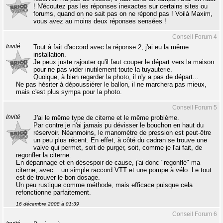
! N'écoutez pas les réponses inexactes sur certains sites ou
forums, quand on ne sait pas on ne répond pas ! Voilà Maxim,
vous avez au moins deux réponses sensées !
Conseil Forum 4
Invité
Tout à fait d'accord avec la réponse 2, j'ai eu la même
installation.
Je peux juste rajouter qu'il faut couper le départ vers la maison
pour ne pas vider inutilement toute la tuyauterie.
Quoique, à bien regarder la photo, il n'y a pas de départ...
Ne pas hésiter à dépoussiérer le ballon, il ne marchera pas mieux,
mais c'est plus sympa pour la photo.
Conseil Forum 5
Invité
J'ai le même type de citerne et le même problème.
Par contre je n'ai jamais pu dévisser le bouchon en haut du
réservoir. Néanmoins, le manomètre de pression est peut-être
un peu plus récent. En effet, à côté du cadran se trouve une
valve qui permet, soit de purger, soit, comme je l'ai fait, de
regonfler la citerne.
En dépannage et en désespoir de cause, j'ai donc "regonflé" ma
citerne, avec... un simple raccord VTT et une pompe à vélo. Le tout
est de trouver le bon dosage.
Un peu rustique comme méthode, mais efficace puisque cela
refonctionne parfaitement.
16 décembre 2008 à 01:39
Conseil Forum 6