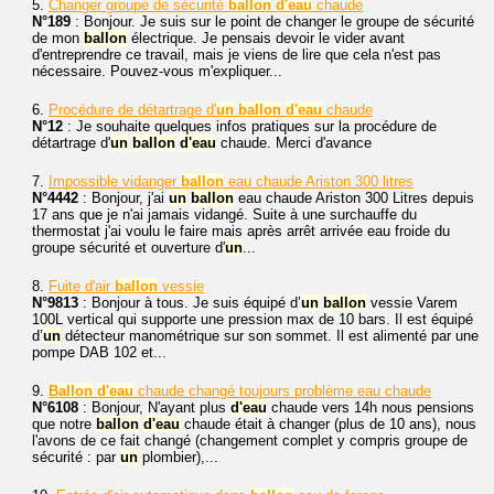
5.
Changer groupe de sécurité
ballon
d'eau
chaude
N°189
: Bonjour. Je suis sur le point de changer le groupe de sécurité
de mon
ballon
électrique. Je pensais devoir le vider avant
d'entreprendre ce travail, mais je viens de lire que cela n'est pas
nécessaire. Pouvez-vous m'expliquer...
6.
Procédure de détartrage d'
un
ballon
d'eau
chaude
N°12
: Je souhaite quelques infos pratiques sur la procédure de
détartrage d'
un
ballon
d'eau
chaude. Merci d'avance
7.
Impossible vidanger
ballon
eau chaude Ariston 300 litres
N°4442
: Bonjour, j'ai
un
ballon
eau chaude Ariston 300 Litres depuis
17 ans que je n'ai jamais vidangé. Suite à une surchauffe du
thermostat j'ai voulu le faire mais après arrêt arrivée eau froide du
groupe sécurité et ouverture d'
un
...
8.
Fuite d'air
ballon
vessie
N°9813
: Bonjour à tous. Je suis équipé d’
un
ballon
vessie Varem
100L vertical qui supporte une pression max de 10 bars. Il est équipé
d’
un
détecteur manométrique sur son sommet. Il est alimenté par une
pompe DAB 102 et...
9.
Ballon
d'eau
chaude changé toujours problème eau chaude
N°6108
: Bonjour, N'ayant plus
d'eau
chaude vers 14h nous pensions
que notre
ballon
d'eau
chaude était à changer (plus de 10 ans), nous
l'avons de ce fait changé (changement complet y compris groupe de
sécurité : par
un
plombier),...