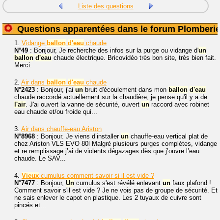
Liste des questions
Questions apparentées dans le forum Plomberi
1.
Vidange
ballon
d'eau
chaude
N°49
: Bonjour, Je recherche des infos sur la purge ou vidange d'
un
ballon
d'eau
chaude électrique. Bricovidéo très bon site, très bien fait.
Merci.
2.
Air dans
ballon
d'eau
chaude
N°2423
: Bonjour, j'ai
un
bruit d'écoulement dans mon
ballon
d'eau
chaude raccordé actuellement sur la chaudière, je pense qu'il y a de
l'air
. J'ai ouvert la vanne de sécurité, ouvert
un
raccord avec robinet
eau chaude et/ou froide qui...
3.
Air dans chauffe-eau Ariston
N°8968
: Bonjour. Je viens d’installer
un
chauffe-eau vertical plat de
chez Ariston VLS EVO 80l Malgré plusieurs purges complètes, vidange
et re remplissage j’ai de violents dégazages dès que j’ouvre l’eau
chaude. Le SAV...
4.
Vieux
cumulus comment savoir si il est vide ?
N°7477
: Bonjour,
Un
cumulus s'est révélé enlevant
un
faux plafond !
Comment savoir s'il est vide ? Je ne vois pas de groupe de sécurité. Et
ne sais enlever le capot en plastique. Les 2 tuyaux de cuivre sont
pincés et...