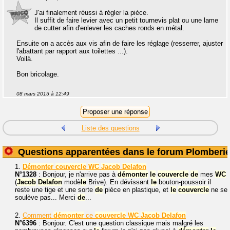
J'ai finalement réussi à régler la pièce.
Il suffit de faire levier avec un petit tournevis plat ou une lame
de cutter afin d'enlever les caches ronds en métal.
Ensuite on a accès aux vis afin de faire les réglage (resserrer, ajuster
l'abattant par rapport aux toilettes ...).
Voilà.
Bon bricolage.
08 mars 2015 à 12:49
Liste des questions
Questions apparentées dans le forum Plomberi
1.
Démonter
couvercle
WC
Jacob
Delafon
N°1328
: Bonjour, je n'arrive pas à
démonter
le
couvercle
de
mes
WC
(
Jacob
Delafon
modè
le
Brive). En dévissant
le
bouton-poussoir il
reste une tige et une sorte
de
pièce en plastique, et
le
couvercle
ne se
soulève pas... Merci
de
...
2.
Comment
démonter
ce
couvercle
WC
Jacob
Delafon
N°6396
: Bonjour. C'est une question classique mais malgré les