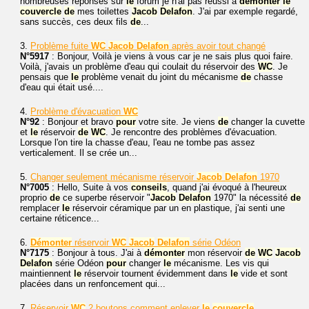
nombreuses réponses sur
le
forum je n'ai pas réussi à
démonter
le
couvercle
de
mes toilettes
Jacob
Delafon
. J'ai par exemple regardé,
sans succès, ces deux fils
de
...
3.
Problème fuite
WC
Jacob
Delafon
après avoir tout changé
N°5917
: Bonjour, Voilà je viens à vous car je ne sais plus quoi faire.
Voilà, j'avais un problème d'eau qui coulait du réservoir des
WC
. Je
pensais que
le
problème venait du joint du mécanisme
de
chasse
d'eau qui était usé....
4.
Problème d'évacuation
WC
N°92
: Bonjour et bravo
pour
votre site. Je viens
de
changer la cuvette
et
le
réservoir
de
WC
. Je rencontre des problèmes d'évacuation.
Lorsque l'on tire la chasse d'eau, l'eau ne tombe pas assez
verticalement. Il se crée un...
5.
Changer seulement mécanisme réservoir
Jacob
Delafon
1970
N°7005
: Hello, Suite à vos
conseils
, quand j'ai évoqué à l'heureux
proprio
de
ce superbe réservoir "
Jacob
Delafon
1970" la nécessité
de
remplacer
le
réservoir céramique par un en plastique, j'ai senti une
certaine réticence...
6.
Démonter
réservoir
WC
Jacob
Delafon
série Odéon
N°7175
: Bonjour à tous. J'ai à
démonter
mon réservoir
de
WC
Jacob
Delafon
série Odéon
pour
changer
le
mécanisme. Les vis qui
maintiennent
le
réservoir tournent évidemment dans
le
vide et sont
placées dans un renfoncement qui...
7.
Réservoir
WC
2 boutons comment enlever
le
couvercle