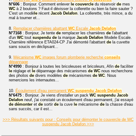
N°606
: Bonjour. Comment enlever
le
couvercle
du réservoir
de
mes
WC
à 2 boutons ? Faut-il dévisser la collerette ou bien la faire sauter ?
C'est un modè
le
récent
Jacob
Delafon
. La collerette, très mince, a du
mal à tourner et...
8.
Remplacer charnières abattant
WC
Escale
Jacob
Delafon
N°7168
: Bonjour, Je tente
de
remplacer les charnières
de
l'abattant
d'un
WC
tout
suspendu
de
la marque
Jacob
Delafon
Modele Escale.
Charnière référence ETA024-CP J'ai démonté l'abattant
de
la cuvette
sans soucis en déclipsant...
9.
Mécanisme
WC
images forum plomberie recherche
conseils
dépannage
N°4990
: Bonjour à toutes les bricoleuses et bricoleurs, Afin
de
faciliter
le
réglage et
le
dépannage des mécanismes
de
WC
nous recherchons
des photos
de
divers modèles
de
mécanismes
de
WC
. Nous
remercions les internautes...
10.
Écoulement d'eau permanent
WC
suspendu
Jacob
Delafon
N°6475
: Bonjour. Je viens d'installer un pack
WC
suspendu
Jacob
Delafon
neuf, j'ai constaté un écoulement d'eau permanent, j'ai essayé
de
démonter
et
de
sortir
de
la cuve
le
mécanisme
de
la chasse d'eau
sans succès, car il est...
>>> Résultats suivants pour : Conseils pour démonter le couvercle de WC
suspendu Jacob Delafon >>>