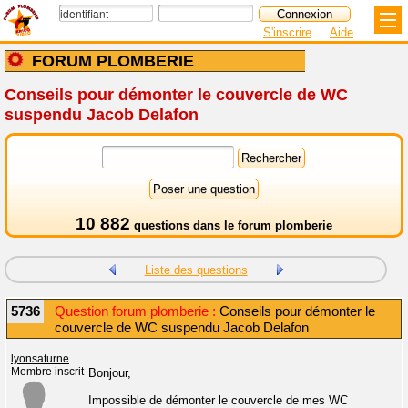
S'inscrire
Aide
FORUM PLOMBERIE
Conseils pour démonter le couvercle de WC
suspendu Jacob Delafon
10 882
questions dans le
forum plomberie
Liste des questions
5736
Question forum plomberie :
Conseils pour démonter le
couvercle de WC suspendu Jacob Delafon
lyonsaturne
Membre inscrit
Bonjour,
Impossible de démonter le couvercle de mes WC