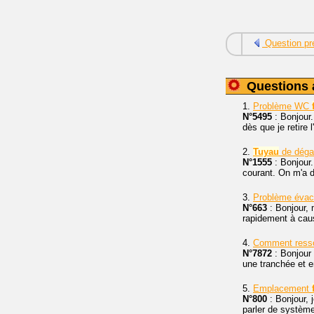
Question pr
Questions 
1.
Problème WC
N°5495
: Bonjour.
dès que je retire 
2.
Tuyau
de dég
N°1555
: Bonjour
courant. On m'a d
3.
Problème évac
N°663
: Bonjour,
rapidement à cau
4.
Comment resso
N°7872
: Bonjour 
une tranchée et e
5.
Emplacement
N°800
: Bonjour, 
parler de système 