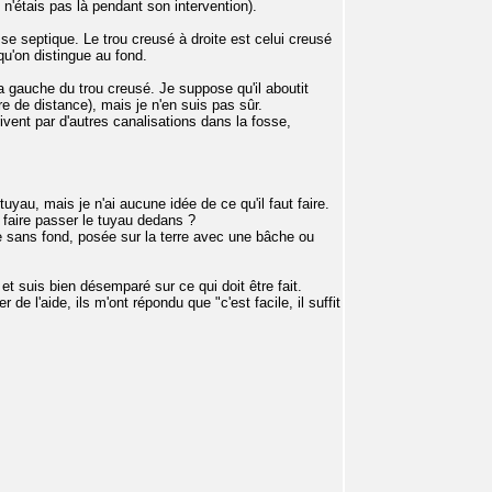
je n'étais pas là pendant son intervention).
sse septique. Le trou creusé à droite est celui creusé
qu'on distingue au fond.
la gauche du trou creusé. Je suppose qu'il aboutit
e de distance), mais je n'en suis pas sûr.
vent par d'autres canalisations dans la fosse,
uyau, mais je n'ai aucune idée de ce qu'il faut faire.
 faire passer le tuyau dedans ?
 sans fond, posée sur la terre avec une bâche ou
et suis bien désemparé sur ce qui doit être fait.
de l'aide, ils m'ont répondu que "c'est facile, il suffit