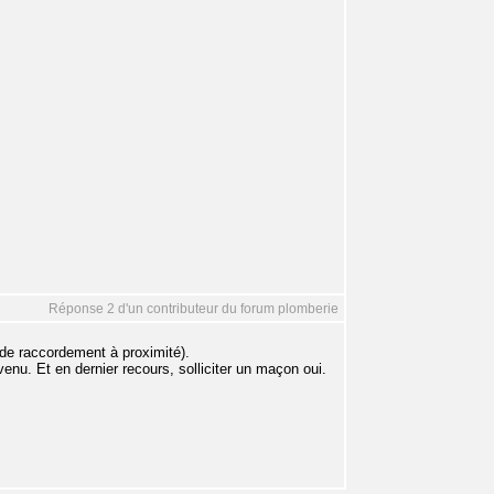
Réponse 2 d'un contributeur du forum plomberie
 de raccordement à proximité).
rvenu. Et en dernier recours, solliciter un maçon oui.