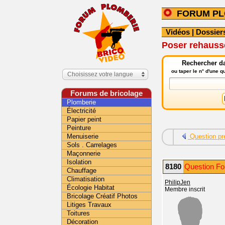
FORUM PL
Vidéos
|
Dossier
Poser rehauss
Rechercher da
ou taper le n° d'une 
Choisissez votre langue
Forums de bricolage
Plomberie
Électricité
Papier peint
Peinture
Menuiserie
Question pr
Sols . Carrelages
Maçonnerie
Isolation
8180
Question Fo
Chauffage
Climatisation
PhilipJen
Écologie Habitat
Membre inscrit
Bricolage Créatif Photos
Litiges Travaux
Toitures
Décoration