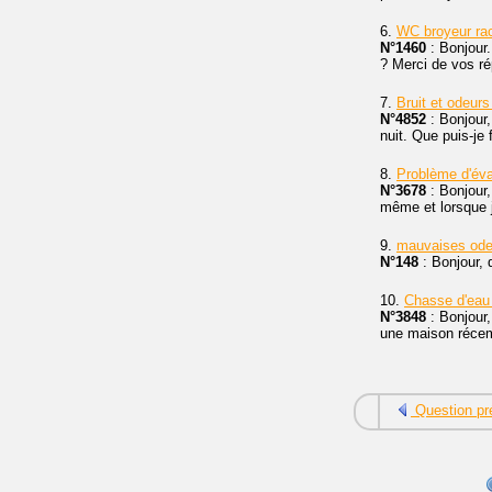
6.
WC broyeur r
N°1460
: Bonjour
? Merci de vos r
7.
Bruit et odeu
N°4852
: Bonjour,
nuit. Que puis-je 
8.
Problème d'év
N°3678
: Bonjour,
même et lorsque j
9.
mauvaises od
N°148
: Bonjour,
10.
Chasse d'eau 
N°3848
: Bonjour,
une maison récem
Question pr