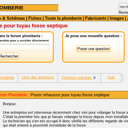
OMBERIE
Reste
s & Schémas
|
Fiches
|
Toute la plomberie
|
Fabricants
|
Images
|
e pour tuyau fosse septique
ns le forum plomberie :
Je pose une nouvelle question :
question pour y accéder directement
Liste des questions
Aide
écédente
Question suivante
rum Plomberie :
Poser rehausse pour tuyau fosse septique
Bonjour,
Une entreprise est intervenue récemment chez moi pour vidanger la fosse s
C'était la première fois que je faisais vidanger la fosse depuis mon installa
Le technicien qui s'en est occupé A donc vérifié les différents regards de vi
qui était enterré à proximité immédiate de la fosse.