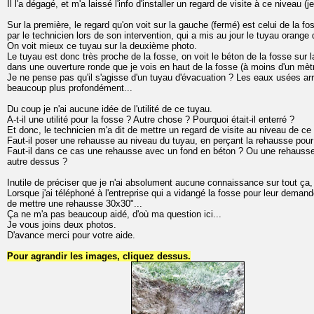
Il l'a dégagé, et m'a laissé l'info d'installer un regard de visite à ce niveau (
Sur la première, le regard qu'on voit sur la gauche (fermé) est celui de la fo
par le technicien lors de son intervention, qui a mis au jour le tuyau orange 
On voit mieux ce tuyau sur la deuxième photo.
Le tuyau est donc très proche de la fosse, on voit le béton de la fosse sur 
dans une ouverture ronde que je vois en haut de la fosse (à moins d'un mètr
Je ne pense pas qu'il s'agisse d'un tuyau d'évacuation ? Les eaux usées arri
beaucoup plus profondément...
Du coup je n'ai aucune idée de l'utilité de ce tuyau.
A-t-il une utilité pour la fosse ? Autre chose ? Pourquoi était-il enterré ?
Et donc, le technicien m'a dit de mettre un regard de visite au niveau de ce t
Faut-il poser une rehausse au niveau du tuyau, en perçant la rehausse pour
Faut-il dans ce cas une rehausse avec un fond en béton ? Ou une rehausse
autre dessus ?
Inutile de préciser que je n'ai absolument aucune connaissance sur tout ça, 
Lorsque j'ai téléphoné à l'entreprise qui a vidangé la fosse pour leur demander 
de mettre une rehausse 30x30"...
Ça ne m'a pas beaucoup aidé, d'où ma question ici...
Je vous joins deux photos.
D'avance merci pour votre aide.
Pour agrandir les images, cliquez dessus.