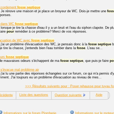
accordement
fosse
septique
. Je rénove une maison et je place un broyeur de WC. Dois-je mettre une
foss
éponses.
rs dans WC
fosse
septique
 lorsque je tire la chasse d'eau il y a un bruit et l'eau du siphon clapote. De
faire
pour
remédier à ce problème? Merci de vos réponses.
acuation de WC avec
fosse
septique
 j'ai un problème d'évacuation des WC, je pensais donc à la
fosse
septique
b
e tire la chasse, j'entends bien l'eau tomber dans la
fosse
. L'eau se...
eurs
fosse
septique
 de mauvaises odeurs s'échappent de ma
fosse
septique
, que puis-je faire
po
s'évacue mal problème air
 j'ai lu une partie des réponses échangées sur ce forum, ce qui m'a permis d'
ment. J'ai toujours eu un problème d'évacuation au niveau de mes...
>>> Résultats suivants pour : Poser rehausse pour tuyau f
Liste des questions
Aide
écédente
Question suivante
Informations sur le forum Plomberie
Informations sur le moteur