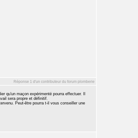
Réponse 1 d'un contributeur du forum plomberie
lier qu'un maçon expérimenté pourra effectuer. Il
ail sera propre et définitif.
rvenu. Peut-être pourra t-il vous conseiller une