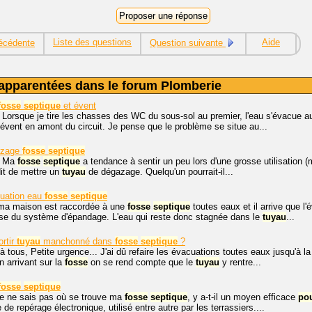
Liste des questions
Aide
écédente
Question suivante
apparentées dans le forum Plomberie
fosse
septique
et évent
 Lorsque je tire les chasses des WC du sous-sol au premier, l'eau s'évacue a
l'évent en amont du circuit. Je pense que le problème se situe au...
azage
fosse
septique
. Ma
fosse
septique
a tendance à sentir un peu lors d'une grosse utilisation (ma
it de mettre un
tuyau
de dégazage. Quelqu'un pourrait-il...
uation eau
fosse
septique
 ma maison est raccordée à une
fosse
septique
toutes eaux et il arrive que l
se du système d'épandage. L'eau qui reste donc stagnée dans le
tuyau
...
rtir
tuyau
manchonné dans
fosse
septique
?
à tous, Petite urgence... J'ai dû refaire les évacuations toutes eaux jusqu'à l
n arrivant sur la
fosse
on se rend compte que le
tuyau
y rentre...
fosse
septique
je ne sais pas où se trouve ma
fosse
septique
, y a-t-il un moyen efficace
po
de repérage électronique, utilisé entre autre par les terrassiers....