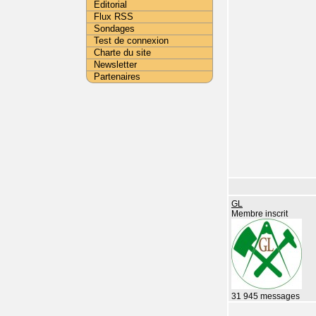
Editorial
Flux RSS
Sondages
Test de connexion
Charte du site
Newsletter
Partenaires
GL
Membre inscrit
31 945 messages