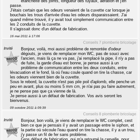
étanchéité des joints, longueur des tuyaux, aération et j'en
passe.
J'étais certain que les odeurs venaient de la cuvette car lorsque je
bouchais les trous d'arrivée d'eau les odeurs disparaissaient. J'ai
quand même trouvé, il y avait tout simplement communication entre
les 2 conduits de la cuvette.
Il s'agissait donc d'un défaut de fabrication.
16 mai 2011 à 17:06
Conseils 7 plomberie bricolage
Invité
Bonjour, voilà, moi aussi problème de remontée d'odeur
dégouts, je viens de remplacer mon WC, pas de souci avec
l'ancien, mais là ça ne va pas, j'ai remplacé la pipe, il n'y a pas
de fuite, la garde d'eau est bonne, je pense aussi à un
problème de communication entre les deux conduits, entre
lévacuation et le fond, là où l'eau coule quand on tire la chasse, car
les odeurs viennent bien de la cuvette.
Sous le rebord, la cuvette n'est pas pile poil d'aplomb, elle penche un
peu en avant, plus ou moins 5 mm cm, je n'ai pas pu faire autrement,
je ne pense pas que ça vienne de là.
Je pense aussi à un défaut de fabrication. Vos avis seront les
bienvenus.
09 octobre 2011 à 09:39
Conseils 8 plomberie bricolage
Invité
Bonjour, bon voilà, je viens de remplacer le WC complet, cest
bien ce que je pensais il y avait un passage entre le siphon, et
la partie où sécoule l'eau quand on tire la chasse, il y a un trou,
j'y passe un fil de fer sans problème.
Gros défaut de fabrication, qui m'a retourné la cervelle, pour