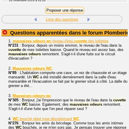
22 novembre 2019 à 22:22
Liste des questions
Questions apparentées dans le forum Plomberi
1.
mauvaises
odeurs
wc
niveau d'eau
cuvette
des toilettes
N°231
: Bonjour, depuis un moins environ, le niveau de l'eau dans la
cuvette
de mes toilettes baisse. Quand le niveau est assez bas, des
mauvaises
odeurs
remontent. S'agit-t-il d'une fuite sur le circuit
d'évacuation ?
2.
Mauvaises
odeurs
WC
N°89
: L'habitation comporte une cave, un rez de chaussée et un étage
mansardé. Un
WC
a été installé dernièrement dans la salle d'eau
mansardée et l'évacuation se fait par le grenier situé à côté. La dalle du
grenier a été...
3.
Mauvaises
odeurs
wc
N°305
: Bonjour, j'ai l'impression que le niveau de l'eau dans la
cuvette
de mes
WC
baisse. Egalement, des
mauvaises
odeurs
remontent.
S'agit-t-il d'une fuite que l'on peut réparer seul ?
4.
WC
bouché objet type désodorisant
WC
N°276
: Bonjour les amis du bricolage. Comme tous les amis intimes
des
WC
bouchés, je ne m'en sors pas. Je pensais trouver une réponse