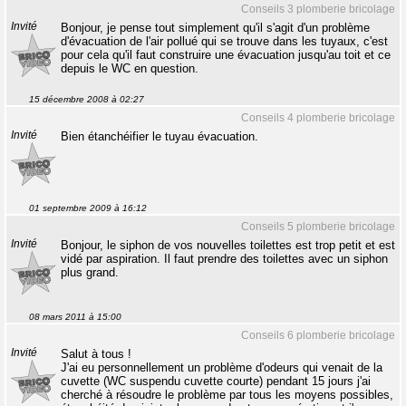
Conseils 3 plomberie bricolage
Invité
Bonjour, je pense tout simplement qu'il s'agit d'un problème
d'évacuation de l'air pollué qui se trouve dans les tuyaux, c'est
pour cela qu'il faut construire une évacuation jusqu'au toit et ce
depuis le WC en question.
15 décembre 2008 à 02:27
Conseils 4 plomberie bricolage
Invité
Bien étanchéifier le tuyau évacuation.
01 septembre 2009 à 16:12
Conseils 5 plomberie bricolage
Invité
Bonjour, le siphon de vos nouvelles toilettes est trop petit et est
vidé par aspiration. Il faut prendre des toilettes avec un siphon
plus grand.
08 mars 2011 à 15:00
Conseils 6 plomberie bricolage
Invité
Salut à tous !
J'ai eu personnellement un problème d'odeurs qui venait de la
cuvette (WC suspendu cuvette courte) pendant 15 jours j'ai
cherché à résoudre le problème par tous les moyens possibles,