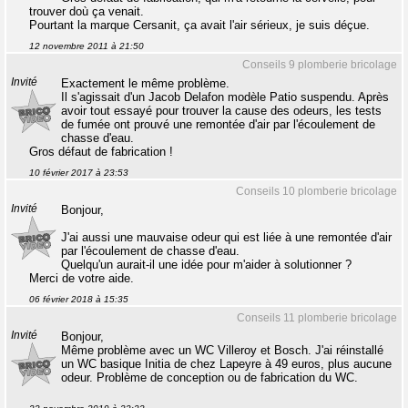
trouver doù ça venait.
Pourtant la marque Cersanit, ça avait l'air sérieux, je suis déçue.
12 novembre 2011 à 21:50
Conseils 9 plomberie bricolage
Invité
Exactement le même problème.
Il s'agissait d'un Jacob Delafon modèle Patio suspendu. Après
avoir tout essayé pour trouver la cause des odeurs, les tests
de fumée ont prouvé une remontée d'air par l'écoulement de
chasse d'eau.
Gros défaut de fabrication !
10 février 2017 à 23:53
Conseils 10 plomberie bricolage
Invité
Bonjour,
J'ai aussi une mauvaise odeur qui est liée à une remontée d'air
par l'écoulement de chasse d'eau.
Quelqu'un aurait-il une idée pour m'aider à solutionner ?
Merci de votre aide.
06 février 2018 à 15:35
Conseils 11 plomberie bricolage
Invité
Bonjour,
Même problème avec un WC Villeroy et Bosch. J'ai réinstallé
un WC basique Initia de chez Lapeyre à 49 euros, plus aucune
odeur. Problème de conception ou de fabrication du WC.