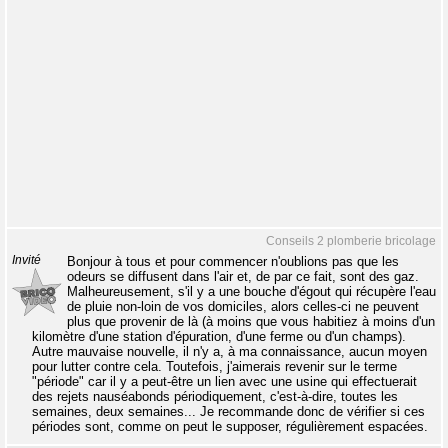
Conseils 2 plomberie bricolage
Invité
Bonjour à tous et pour commencer n'oublions pas que les
odeurs se diffusent dans l'air et, de par ce fait, sont des gaz.
Malheureusement, s'il y a une bouche d'égout qui récupère l'eau
de pluie non-loin de vos domiciles, alors celles-ci ne peuvent
plus que provenir de là (à moins que vous habitiez à moins d'un
kilomètre d'une station d'épuration, d'une ferme ou d'un champs).
Autre mauvaise nouvelle, il n'y a, à ma connaissance, aucun moyen
pour lutter contre cela. Toutefois, j'aimerais revenir sur le terme
"période" car il y a peut-être un lien avec une usine qui effectuerait
des rejets nauséabonds périodiquement, c'est-à-dire, toutes les
semaines, deux semaines... Je recommande donc de vérifier si ces
périodes sont, comme on peut le supposer, régulièrement espacées.