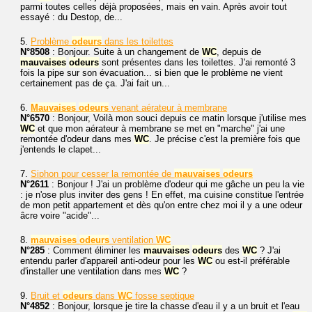
parmi toutes celles déjà proposées, mais en vain. Après avoir tout
essayé : du Destop, de...
5.
Problème
odeurs
dans les toilettes
N°8508
: Bonjour. Suite à un changement de
WC
, depuis de
mauvaises
odeurs
sont présentes dans les toilettes. J'ai remonté 3
fois la pipe sur son évacuation... si bien que le problème ne vient
certainement pas de ça. J'ai fait un...
6.
Mauvaises
odeurs
venant aérateur à membrane
N°6570
: Bonjour, Voilà mon souci depuis ce matin lorsque j'utilise mes
WC
et que mon aérateur à membrane se met en "marche" j'ai une
remontée d'odeur dans mes
WC
. Je précise c'est la première fois que
j'entends le clapet...
7.
Siphon pour cesser la remontée de
mauvaises
odeurs
N°2611
: Bonjour ! J'ai un problème d'odeur qui me gâche un peu la vie
: je n'ose plus inviter des gens ! En effet, ma cuisine constitue l'entrée
de mon petit appartement et dès qu'on entre chez moi il y a une odeur
âcre voire "acide"...
8.
mauvaises
odeurs
ventilation
WC
N°285
: Comment éliminer les
mauvaises
odeurs
des
WC
? J'ai
entendu parler d'appareil anti-odeur pour les
WC
ou est-il préférable
d'installer une ventilation dans mes
WC
?
9.
Bruit et
odeurs
dans
WC
fosse septique
N°4852
: Bonjour, lorsque je tire la chasse d'eau il y a un bruit et l'eau