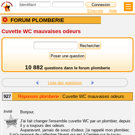
S'inscrire
Aide
FORUM PLOMBERIE
Cuvette WC mauvaises odeurs
10 882
questions dans le
forum plomberie
Liste des questions
927
Réponses plomberie :
Cuvette WC mauvaises odeurs
Invité
Bonjour,
J'ai fait changer l'ensemble cuvette WC par un plombier, depuis
il y a toujours des odeurs.
Auparavant, jamais de souci d'odeur, j'ai rappelé mon plombier,
il m'a proposé de calfeutrer l'évent qui est à l'arrière sur le tuyau