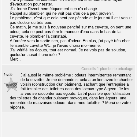
d'évacuation pour tester.
J'ai fermé l'évent hermétiquement rien n'a changé.
Rappel au plombier, qui ne voit pas d'où cela peut provenir.
Le problème, c'est que cela sent par période et le jour où il est venu :
pas d'odeur ou très peu.
Ce matin, je me suis à nouveau penché sur ma cuvette, on sent une
odeur, cela ne peut pas être le manque d'eau dans le bas de la
cuvette, le plombier l'a constaté.
A l'arrière vers la sortie rien, pas d'odeur. En plus, j'ai payé très cher
l'ensemble cuvette WC, je l'avais choisi moi-même.
J'ai vérifié les égouts, tout est normal. Je ne vois pas de solution,
quelqu'un aurait-il une idée ?
Merci.
Conseils 1 plomberie bricolage
Invité
J'ai aussi le même problème : odeurs intermittentes remontant
de la cuvette. Je me demande si cela a un lien avec le chantier
voisin (construction d'un bâtiment), sachant que l'entreprise a
fait installer des toilettes dans des locaux type Algeco. Je les
ai vus se raccorder aux égouts. Est-il possible que l'utilisation
des toilettes du chantier puissent provoquer, dans les égouts, une
remontée de mauvaises odeurs, dans mes toilettes ? Merci de votre
réponse.