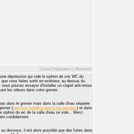
Conseil Réparation 1 Plomberie
rée une dépression qui vide le siphon de vos WC du
n, que vous faites sortir en extérieur, au dessus du
 vous pouvez essayer d'installer un clapet anti-retour
itant les odeurs dans votre grenier.
as dans le grenier mais dans la salle d'eau séparée
renier (
voir mon schéma joint à ma question
) et dans
 siphon du wc de la salle d'eau se vide... Merci
bien cordialement.
 au dessous, il est alors possible que des fuites dans