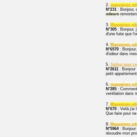
2.
mauvaises od
N°231
: Bonjour, 
odeurs
remontent.
3.
Mauvaises od
N°305
: Bonjour, 
d'une fuite que l'
4.
Mauvaises
od
N°6570
: Bonjour,
d'odeur dans me
5.
Siphon pour c
N°2611
: Bonjour 
petit appartement 
6.
mauvaises
od
N°285
: Comment 
ventilation dans
7.
Mauvaises od
N°670
: Voilà j'ai
Que faire pour ne
8.
Mauvaises
od
N°5964
: Bonjour 
résoudre mon probl