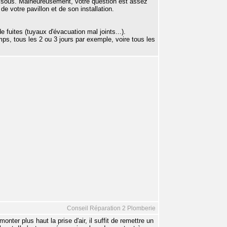
dessous. Malheureusement, votre question est assez
 votre pavillon et de son installation.
e fuites (tuyaux d'évacuation mal joints...).
mps, tous les 2 ou 3 jours par exemple, voire tous les
Conseil Réparation 2 Plomberie
ter plus haut la prise d'air, il suffit de remettre un