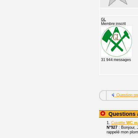
GL
Membre inscrit
31 944 messages
Question pr
Questions 
1.
Cuvette
WC
m
N°927
: Bonjour, 
rappelé mon plombi