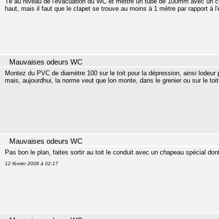
Té au niveau de l'évacuation du WC et mettre un tube de 100mm avec un cla
haut, mais il faut que le clapet se trouve au moins à 1 mètre par rapport à 
Mauvaises odeurs WC
Montez du PVC de diamètre 100 sur le toit pour la dépression, ainsi lodeur
mais, aujourdhui, la norme veut que lon monte, dans le grenier ou sur le toi
Mauvaises odeurs WC
Pas bon le plan, faites sortir au toit le conduit avec un chapeau spécial dont
12 février 2008 à 02:17