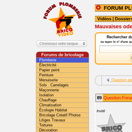
FORUM PL
Vidéos
|
Dossier
Mauvaises od
Rechercher da
ou taper le n° d'une 
Choisissez votre langue
Forums de bricolage
Plomberie
Électricité
Papier peint
Peinture
Menuiserie
Question pr
Sols . Carrelages
Maçonnerie
Isolation
89
Question Foru
Chauffage
Climatisation
Écologie Habitat
Invité
Bricolage Créatif Photos
Litiges Travaux
Toitures
Décoration