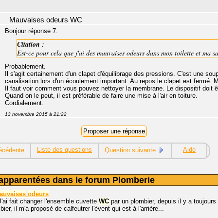
Mauvaises odeurs WC
Bonjour réponse 7.
Citation :
Est-ce pour cela que j'ai des mauvaises odeurs dans mon toilette et ma sa
Probablement.
Il s'agit certainement d'un clapet d'équilibrage des pressions. C'est une sou
canalisation lors d'un écoulement important. Au repos le clapet est fermé. Ma
Il faut voir comment vous pouvez nettoyer la membrane. Le dispositif doit 
Quand on le peut, il est préférable de faire une mise à l'air en toiture.
Cordialement.
13 novembre 2015 à 21:22
Liste des questions
Aide
écédente
Question suivante
apparentées dans le forum Plomberie
auvaises
odeurs
J'ai fait changer l'ensemble cuvette
WC
par un plombier, depuis il y a toujour
er, il m'a proposé de calfeutrer l'évent qui est à l'arrière...