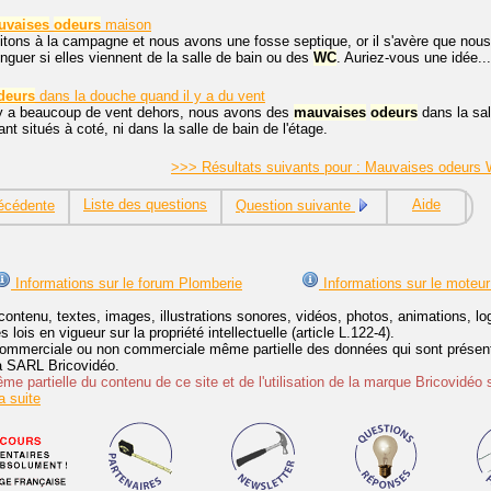
uvaises
odeurs
maison
tons à la campagne et nous avons une fosse septique, or il s'avère que no
inguer si elles viennent de la salle de bain ou des
WC
. Auriez-vous une idée...
deurs
dans la douche quand il y a du vent
 y a beaucoup de vent dehors, nous avons des
mauvaises
odeurs
dans la sa
tant situés à coté, ni dans la salle de bain de l'étage.
>>> Résultats suivants pour : Mauvaises odeurs
Liste des questions
Aide
écédente
Question suivante
Informations sur le forum Plomberie
Informations sur le moteur
contenu, textes, images, illustrations sonores, vidéos, photos, animations, 
lois en vigueur sur la propriété intellectuelle (article L.122-4).
ommerciale ou non commerciale même partielle des données qui sont présenté
 la SARL Bricovidéo.
e partielle du contenu de ce site et de l'utilisation de la marque Bricovidéo 
 suite