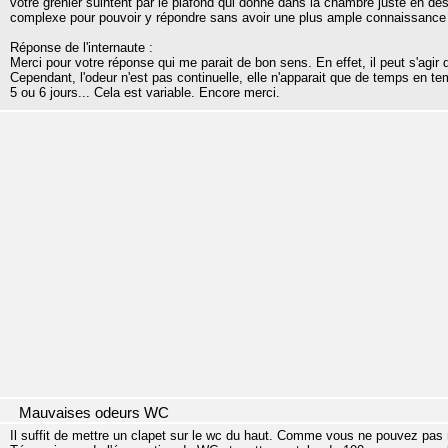
votre grenier suintent par le plafond qui donne dans la chambre juste en 
complexe pour pouvoir y répondre sans avoir une plus ample connaissance de
Réponse de l'internaute :
Merci pour votre réponse qui me parait de bon sens. En effet, il peut s'agir d
Cependant, l'odeur n'est pas continuelle, elle n'apparait que de temps en te
5 ou 6 jours... Cela est variable. Encore merci.
Mauvaises odeurs WC
Il suffit de mettre un clapet sur le wc du haut. Comme vous ne pouvez pas mon