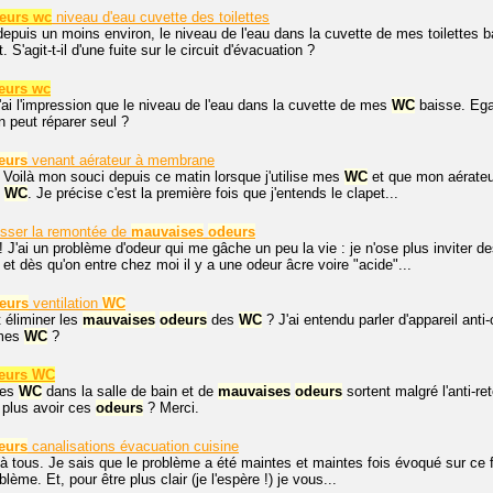
eurs wc
niveau d'eau cuvette des toilettes
depuis un moins environ, le niveau de l'eau dans la cuvette de mes toilettes
 S'agit-t-il d'une fuite sur le circuit d'évacuation ?
eurs wc
j'ai l'impression que le niveau de l'eau dans la cuvette de mes
WC
baisse. Eg
on peut réparer seul ?
eurs
venant aérateur à membrane
 Voilà mon souci depuis ce matin lorsque j'utilise mes
WC
et que mon aérateu
s
WC
. Je précise c'est la première fois que j'entends le clapet...
esser la remontée de
mauvaises
odeurs
! J'ai un problème d'odeur qui me gâche un peu la vie : je n'ose plus inviter d
et dès qu'on entre chez moi il y a une odeur âcre voire "acide"...
eurs
ventilation
WC
éliminer les
mauvaises
odeurs
des
WC
? J'ai entendu parler d'appareil anti
 mes
WC
?
eurs WC
 les
WC
dans la salle de bain et de
mauvaises
odeurs
sortent malgré l'anti-re
 plus avoir ces
odeurs
? Merci.
eurs
canalisations évacuation cuisine
à tous. Je sais que le problème a été maintes et maintes fois évoqué sur ce f
ème. Et, pour être plus clair (je l'espère !) je vous...