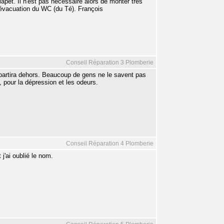
pet. Il n'est pas nécessaire alors de monter très
l'évacuation du WC (du Té). François
Conseil Réparation 3 Plomberie
 partira dehors. Beaucoup de gens ne le savent pas
t, pour la dépression et les odeurs.
Conseil Réparation 4 Plomberie
 j'ai oublié le nom.