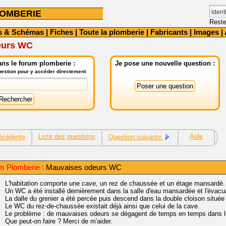
OMBERIE
Reste
s & Schémas
|
Fiches
|
Toute la plomberie
|
Fabricants
|
Images
|
eurs WC
ns le forum plomberie :
Je pose une nouvelle question :
question pour y accéder directement
Liste des questions
Aide
écédente
Question suivante
m Plomberie :
Mauvaises odeurs WC
L'habitation comporte une cave, un rez de chaussée et un étage mansardé.
Un WC a été installé dernièrement dans la salle d'eau mansardée et l'évacuati
La dalle du grenier a été percée puis descend dans la double cloison situé
Le WC du rez-de-chaussée existait déjà ainsi que celui de la cave.
Le problème : de mauvaises odeurs se dégagent de temps en temps dans le
Que peut-on faire ? Merci de m'aider.