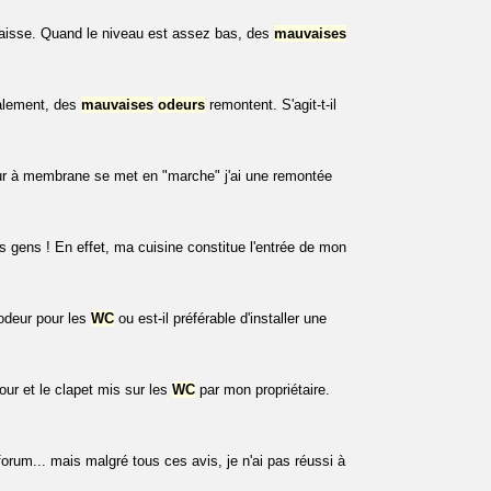
 baisse. Quand le niveau est assez bas, des
mauvaises
alement, des
mauvaises
odeurs
remontent. S'agit-t-il
r à membrane se met en "marche" j'ai une remontée
es gens ! En effet, ma cuisine constitue l'entrée de mon
-odeur pour les
WC
ou est-il préférable d'installer une
tour et le clapet mis sur les
WC
par mon propriétaire.
orum... mais malgré tous ces avis, je n'ai pas réussi à