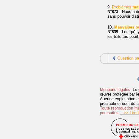
9.
Problèmes
ma
N°873
: Nous habi
sans pouvoir dist
10.
Mauvaises
o
N°839
: Lorsqu'il
les toilettes pour
Question pr
Mentions légales :
Le 
œuvre protégée par les 
Aucune exploitation c
préalable et écrit de
Toute reproduction mêm
poursuites.
>> Lire la