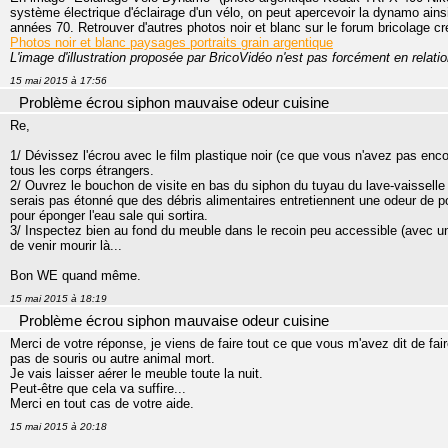
système électrique d'éclairage d'un vélo, on peut apercevoir la dynamo ainsi
années 70. Retrouver d'autres photos noir et blanc sur le forum bricolage cré
Photos noir et blanc paysages portraits grain argentique
L'image d'illustration proposée par BricoVidéo n'est pas forcément en relatio
15 mai 2015 à 17:56
Problème écrou siphon mauvaise odeur cuisine
Re,
1/ Dévissez l'écrou avec le film plastique noir (ce que vous n'avez pas encor
tous les corps étrangers.
2/ Ouvrez le bouchon de visite en bas du siphon du tuyau du lave-vaisselle (il
serais pas étonné que des débris alimentaires entretiennent une odeur de 
pour éponger l'eau sale qui sortira.
3/ Inspectez bien au fond du meuble dans le recoin peu accessible (avec un m
de venir mourir là...
Bon WE quand même.
15 mai 2015 à 18:19
Problème écrou siphon mauvaise odeur cuisine
Merci de votre réponse, je viens de faire tout ce que vous m'avez dit de fai
pas de souris ou autre animal mort.
Je vais laisser aérer le meuble toute la nuit.
Peut-être que cela va suffire...
Merci en tout cas de votre aide.
15 mai 2015 à 20:18