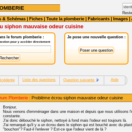
OMBERIE
Reste
s & Schémas
|
Fiches
|
Toute la plomberie
|
Fabricants
|
Images
|
u siphon mauvaise odeur cuisine
ns le forum plomberie :
Je pose une nouvelle question :
question pour y accéder directement
Liste des questions
Aide
écédente
Question suivante
rum Plomberie :
Problème écrou siphon mauvaise odeur cuisine
Bonjour,
Nous venons d'emménager dans une maison et depuis que nous utilisons l'
constante.
J'ai donc débouché le siphon, nettoyé à fond mais l'odeur est toujours là.
J'ai remarqué qu'il y a un écrou dans le siphon qui est bouché avec du plast
"bouchon"? Faut-il l'enlever ? Est-ce que l'odeur vient de là ?