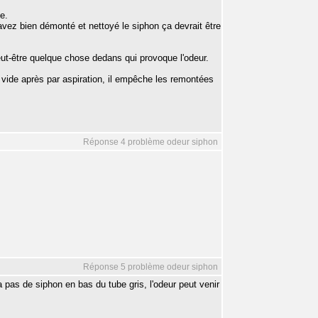
e.
avez bien démonté et nettoyé le siphon ça devrait être
peut-être quelque chose dedans qui provoque l'odeur.
se vide après par aspiration, il empêche les remontées
Réponse 4 problème odeur siphon
Réponse 5 problème odeur siphon
a pas de siphon en bas du tube gris, l'odeur peut venir