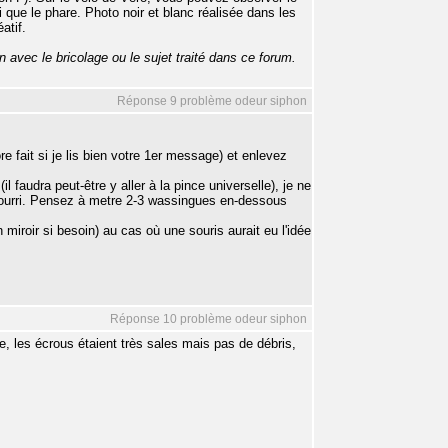
 que le phare. Photo noir et blanc réalisée dans les
atif.
n avec le bricolage ou le sujet traité dans ce forum.
Réponse 9 problème odeur siphon
e fait si je lis bien votre 1er message) et enlevez
 faudra peut-être y aller à la pince universelle), je ne
pourri. Pensez à metre 2-3 wassingues en-dessous
iroir si besoin) au cas où une souris aurait eu l'idée
Réponse 10 problème odeur siphon
re, les écrous étaient très sales mais pas de débris,