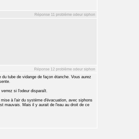
Réponse 11 problème odeur siphon
Réponse 12 problème odeur siphon
fice du tube de vidange de façon étanche. Vous aurez
sente.
errez si l'odeur disparaît.
 mise à l'air du système d'évacuation, avec siphons
st mauvais. Mais il y aurait de l'eau au droit de ce