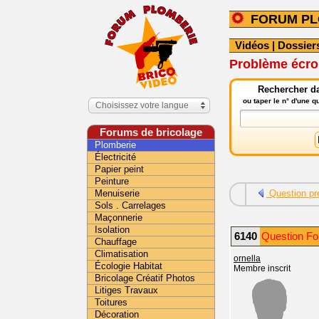
FORUM PL
Vidéos
|
Dossier
Problème écro
Rechercher da
ou taper le n° d'une 
Choisissez votre langue
Forums de bricolage
Plomberie
Électricité
Papier peint
Peinture
Menuiserie
Question pr
Sols . Carrelages
Maçonnerie
Isolation
6140
Question Fo
Chauffage
Climatisation
ornella
Écologie Habitat
Membre inscrit
Bricolage Créatif Photos
Litiges Travaux
Toitures
Décoration