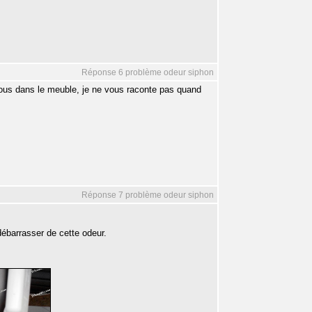
Réponse 6 problème odeur siphon
essous dans le meuble, je ne vous raconte pas quand
Réponse 7 problème odeur siphon
débarrasser de cette odeur.