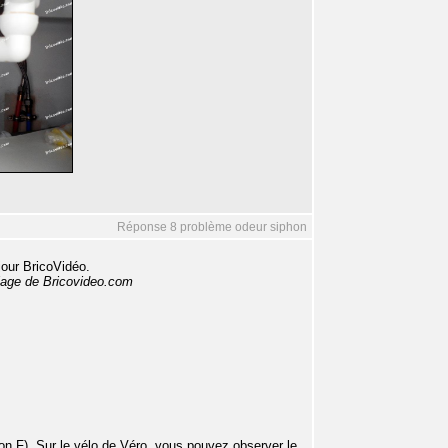
Réponse 8 problème odeur siphon
jour BricoVidéo.
colage de Bricovideo.com
 F). Sur le vélo de Véro, vous pouvez observer le