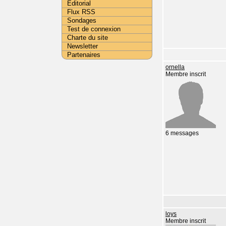
Editorial
Flux RSS
Sondages
Test de connexion
Charte du site
Newsletter
Partenaires
ornella
Membre inscrit
6 messages
loys
Membre inscrit