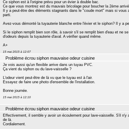
Ce siphon est à l'origine prévu pour un évier à double bac.
Ce que vous montrez est du mauvais bricolage pour boucher la 2ème arrivé
Il y a peut-être des éléments stagnants dans le "coude mort" mais si vous 
parti.
Avez-vous démonté la tuyauterie blanche entre l'évier et le siphon? Il y a 
Si le siphon remplit bien son rôle, à savoir s'il se remplit bien d'eau et ne 
d'odeurs depuis la tuyauterie d'aval. A vérifier quand même.
A+
15 mai 2015 à 12:07
Problème écrou siphon mauvaise odeur cuisine
Je vois aussi qu'un flexible arrive dans un tuyau PVC.
Ça vient du siphon ou du lave-vaisselle ?
L'odeur vient peut-être de là vu que le tuyau est à l'air.
Essayez de faire une photo d'ensemble de l'installation.
Bonne journée.
15 mai 2015 à 12:10
Problème écrou siphon mauvaise odeur cuisine
Effectivement, il semble y avoir un écoulement pour lave-vaisselle. S'il n'y 
de là.
Cordialement.