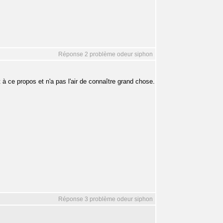
Réponse 2 problème odeur siphon
 à ce propos et n'a pas l'air de connaître grand chose.
Réponse 3 problème odeur siphon