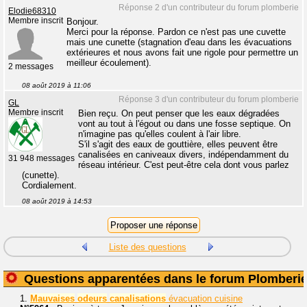
Réponse 2 d'un contributeur du forum plomberie
Elodie68310
Membre inscrit
Bonjour.
Merci pour la réponse. Pardon ce n'est pas une cuvette
mais une cunette (stagnation d'eau dans les évacuations
extérieures et nous avons fait une rigole pour permettre un
meilleur écoulement).
2 messages
08 août 2019 à 11:06
Réponse 3 d'un contributeur du forum plomberie
GL
Membre inscrit
Bien reçu. On peut penser que les eaux dégradées
vont au tout à l'égout ou dans une fosse septique. On
n'imagine pas qu'elles coulent à l'air libre.
S'il s'agit des eaux de gouttière, elles peuvent être
canalisées en caniveaux divers, indépendamment du
31 948 messages
réseau intérieur. C'est peut-être cela dont vous parlez
(cunette).
Cordialement.
08 août 2019 à 14:53
Liste des questions
Questions apparentées dans le forum Plomberi
1.
Mauvaises
odeurs
canalisations
évacuation cuisine