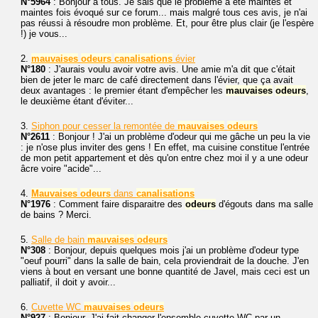
N°5964
: Bonjour à tous. Je sais que le problème a été maintes et
maintes fois évoqué sur ce forum... mais malgré tous ces avis, je n'ai
pas réussi à résoudre mon problème. Et, pour être plus clair (je l'espère
!) je vous...
2.
mauvaises
odeurs
canalisations
évier
N°180
: J'aurais voulu avoir votre avis. Une amie m'a dit que c'était
bien de jeter le marc de café directement dans l'évier, que ça avait
deux avantages : le premier étant d'empêcher les
mauvaises
odeurs
,
le deuxième étant d'éviter...
3.
Siphon pour cesser la remontée de
mauvaises
odeurs
N°2611
: Bonjour ! J'ai un problème d'odeur qui me gâche un peu la vie
: je n'ose plus inviter des gens ! En effet, ma cuisine constitue l'entrée
de mon petit appartement et dès qu'on entre chez moi il y a une odeur
âcre voire "acide"...
4.
Mauvaises
odeurs
dans
canalisations
N°1976
: Comment faire disparaitre des
odeurs
d'égouts dans ma salle
de bains ? Merci.
5.
Salle de bain
mauvaises
odeurs
N°308
: Bonjour, depuis quelques mois j'ai un problème d'odeur type
"oeuf pourri" dans la salle de bain, cela proviendrait de la douche. J'en
viens à bout en versant une bonne quantité de Javel, mais ceci est un
palliatif, il doit y avoir...
6.
Cuvette WC
mauvaises
odeurs
N°927
: Bonjour, J'ai fait changer l'ensemble cuvette WC par un