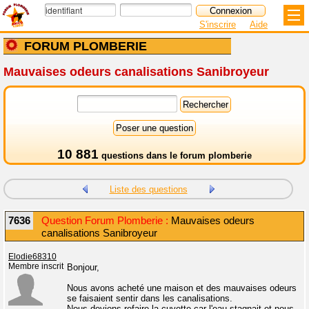
S'inscrire
Aide
FORUM PLOMBERIE
Mauvaises odeurs canalisations Sanibroyeur
10 881
questions dans le
forum plomberie
Liste des questions
7636
Question Forum Plomberie :
Mauvaises odeurs
canalisations Sanibroyeur
Elodie68310
Membre inscrit
Bonjour,
Nous avons acheté une maison et des mauvaises odeurs
se faisaient sentir dans les canalisations.
Nous devions refaire la cuvette car l'eau stagnait et nous