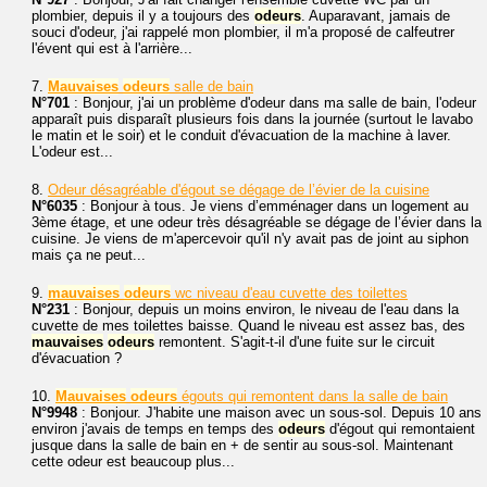
plombier, depuis il y a toujours des
odeurs
. Auparavant, jamais de
souci d'odeur, j'ai rappelé mon plombier, il m'a proposé de calfeutrer
l'évent qui est à l'arrière...
7.
Mauvaises
odeurs
salle de bain
N°701
: Bonjour, j'ai un problème d'odeur dans ma salle de bain, l'odeur
apparaît puis disparaît plusieurs fois dans la journée (surtout le lavabo
le matin et le soir) et le conduit d'évacuation de la machine à laver.
L'odeur est...
8.
Odeur désagréable d'égout se dégage de l’évier de la cuisine
N°6035
: Bonjour à tous. Je viens d’emménager dans un logement au
3ème étage, et une odeur très désagréable se dégage de l’évier dans la
cuisine. Je viens de m'apercevoir qu'il n'y avait pas de joint au siphon
mais ça ne peut...
9.
mauvaises
odeurs
wc niveau d'eau cuvette des toilettes
N°231
: Bonjour, depuis un moins environ, le niveau de l'eau dans la
cuvette de mes toilettes baisse. Quand le niveau est assez bas, des
mauvaises
odeurs
remontent. S'agit-t-il d'une fuite sur le circuit
d'évacuation ?
10.
Mauvaises
odeurs
égouts qui remontent dans la salle de bain
N°9948
: Bonjour. J'habite une maison avec un sous-sol. Depuis 10 ans
environ j'avais de temps en temps des
odeurs
d'égout qui remontaient
jusque dans la salle de bain en + de sentir au sous-sol. Maintenant
cette odeur est beaucoup plus...