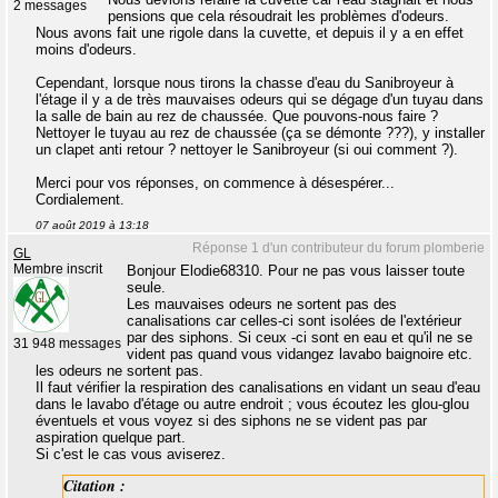
2 messages
pensions que cela résoudrait les problèmes d'odeurs.
Nous avons fait une rigole dans la cuvette, et depuis il y a en effet
moins d'odeurs.
Cependant, lorsque nous tirons la chasse d'eau du Sanibroyeur à
l'étage il y a de très mauvaises odeurs qui se dégage d'un tuyau dans
la salle de bain au rez de chaussée. Que pouvons-nous faire ?
Nettoyer le tuyau au rez de chaussée (ça se démonte ???), y installer
un clapet anti retour ? nettoyer le Sanibroyeur (si oui comment ?).
Merci pour vos réponses, on commence à désespérer...
Cordialement.
07 août 2019 à 13:18
Réponse 1 d'un contributeur du forum plomberie
GL
Membre inscrit
Bonjour Elodie68310. Pour ne pas vous laisser toute
seule.
Les mauvaises odeurs ne sortent pas des
canalisations car celles-ci sont isolées de l'extérieur
par des siphons. Si ceux -ci sont en eau et qu'il ne se
31 948 messages
vident pas quand vous vidangez lavabo baignoire etc.
les odeurs ne sortent pas.
Il faut vérifier la respiration des canalisations en vidant un seau d'eau
dans le lavabo d'étage ou autre endroit ; vous écoutez les glou-glou
éventuels et vous voyez si des siphons ne se vident pas par
aspiration quelque part.
Si c'est le cas vous aviserez.
Citation :