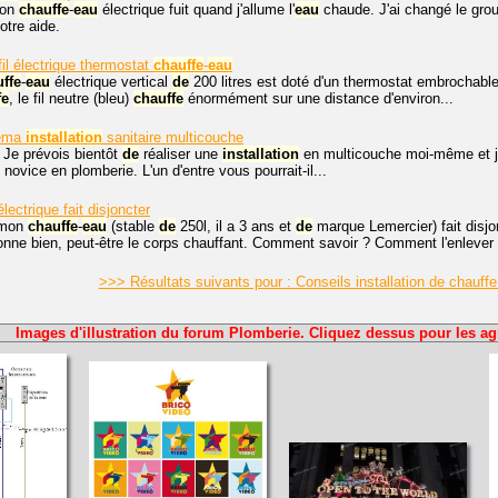
mon
chauffe
-
eau
électrique fuit quand j'allume l'
eau
chaude. J'ai changé le gr
otre aide.
il électrique thermostat
chauffe
-
eau
ffe
-
eau
électrique vertical
de
200 litres est doté d'un thermostat embrochabl
fe
, le fil neutre (bleu)
chauffe
énormément sur une distance d'environ...
héma
installation
sanitaire multicouche
 Je prévois bientôt
de
réaliser une
installation
en multicouche moi-même et j'ai
novice en plomberie. L'un d'entre vous pourrait-il...
lectrique fait disjoncter
 mon
chauffe
-
eau
(stable
de
250l, il a 3 ans et
de
marque Lemercier) fait disj
onne bien, peut-être le corps chauffant. Comment savoir ? Comment l'enlever
>>> Résultats suivants pour : Conseils installation de chauff
Images d'illustration du forum Plomberie. Cliquez dessus pour les ag