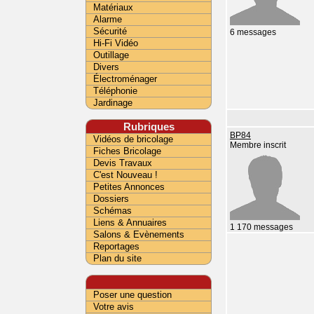
Matériaux
Alarme
Sécurité
6 messages
Hi-Fi Vidéo
Outillage
Divers
Électroménager
Téléphonie
Jardinage
Rubriques
BP84
Vidéos de bricolage
Membre inscrit
Fiches Bricolage
Devis Travaux
C'est Nouveau !
Petites Annonces
Dossiers
Schémas
Liens & Annuaires
1 170 messages
Salons & Evènements
Reportages
Plan du site
Poser une question
Votre avis