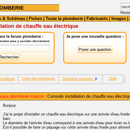
OMBERIE
Reste
s & Schémas
|
Fiches
|
Toute la plomberie
|
Fabricants
|
Images
|
llation de chauffe eau électrique
ns le forum plomberie :
Je pose une nouvelle question :
question pour y accéder directement
Liste des questions
Aide
écédente
Question suivante
avaux plomberie maison :
Conseils installation de chauffe eau électriq
Bonjour,
J'ai le projet d'installer un chauffe eau électrique sur une arrivée d'eau fro
bain.
Le diamètre de l'arrivée d'eau correspond à une arrivée d'eau pour évier ou 
Est-il possible de faire un piquage sur cette arrivée d'eau froide pour aliment