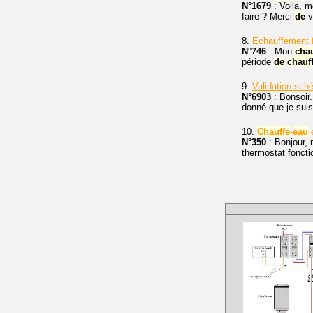
N°1679
: Voila, 
faire ? Merci
de
v
8.
Echauffement f
N°746
: Mon
chau
période
de
chauf
9.
Validation sc
N°6903
: Bonsoir.
donné que je suis 
10.
Chauffe
-
eau
é
N°350
: Bonjour,
thermostat foncti