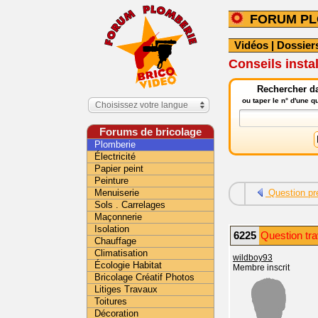
FORUM PL
Vidéos
|
Dossier
Conseils insta
Rechercher da
ou taper le n° d'une 
Choisissez votre langue
Forums de bricolage
Plomberie
Électricité
Papier peint
Peinture
Menuiserie
Question pr
Sols . Carrelages
Maçonnerie
Isolation
6225
Question tr
Chauffage
Climatisation
wildboy93
Écologie Habitat
Membre inscrit
Bricolage Créatif Photos
Litiges Travaux
Toitures
Décoration