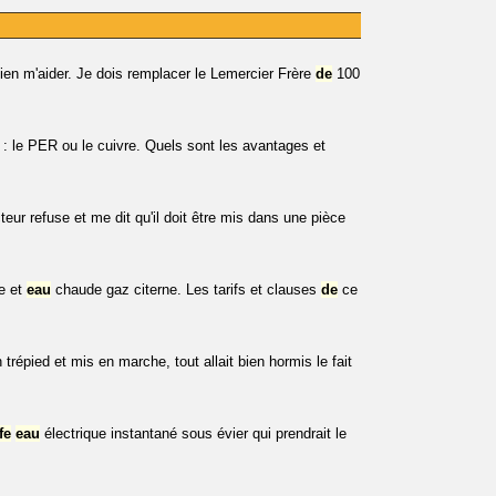
 bien m'aider. Je dois remplacer le Lemercier Frère
de
100
: le PER ou le cuivre. Quels sont les avantages et
teur refuse et me dit qu'il doit être mis dans une pièce
e et
eau
chaude gaz citerne. Les tarifs et clauses
de
ce
n trépied et mis en marche, tout allait bien hormis le fait
fe
eau
électrique instantané sous évier qui prendrait le