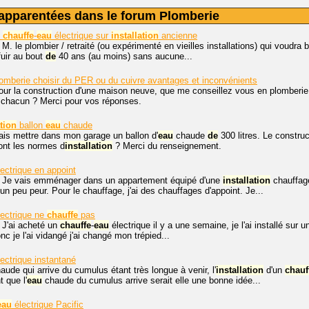
apparentées dans le forum Plomberie
t
chauffe
-
eau
électrique sur
installation
ancienne
 M. le plombier / retraité (ou expérimenté en vieilles installations) qui voudra
fuir au bout
de
40 ans (au moins) sans aucune...
omberie choisir du PER ou du cuivre avantages et inconvénients
our la construction d'une maison neuve, que me conseillez vous en plomberie 
chacun ? Merci pour vos réponses.
ation
ballon
eau
chaude
ais mettre dans mon garage un ballon d'
eau
chaude
de
300 litres. Le construc
ont les normes d
installation
? Merci du renseignement.
ectrique en appoint
, Je vais emménager dans un appartement équipé d'une
installation
chauffag
n peu peur. Pour le chauffage, j'ai des chauffages d'appoint. Je...
ectrique ne
chauffe
pas
 J'ai acheté un
chauffe
-
eau
électrique il y a une semaine, je l'ai installé sur u
Donc je l'ai vidangé j'ai changé mon trépied...
ectrique instantané
aude qui arrive du cumulus étant très longue à venir, l'
installation
d'un
chauf
t que l'
eau
chaude du cumulus arrive serait elle une bonne idée...
eau
électrique Pacific