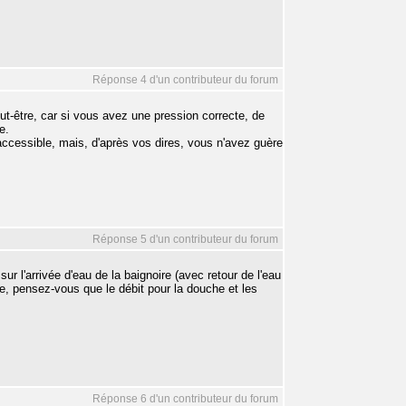
Réponse 4 d'un contributeur du forum
peut-être, car si vous avez une pression correcte, de
e.
accessible, mais, d'après vos dires, vous n'avez guère
Réponse 5 d'un contributeur du forum
ur l'arrivée d'eau de la baignoire (avec retour de l'eau
ue, pensez-vous que le débit pour la douche et les
Réponse 6 d'un contributeur du forum