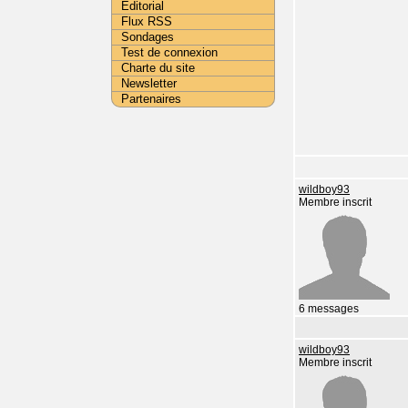
Editorial
Flux RSS
Sondages
Test de connexion
Charte du site
Newsletter
Partenaires
wildboy93
Membre inscrit
6 messages
wildboy93
Membre inscrit