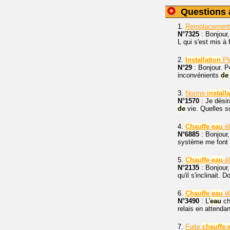
Questions 
1.
Remplacemen
N°7325
: Bonjour,
L qui s'est mis à 
2.
Installation
Pl
N°29
: Bonjour. P
inconvénients
de
3.
Norme
install
N°1570
: Je désir
de
vie. Quelles s
4.
Chauffe
eau
él
N°6885
: Bonjour
système me font u
5.
Chauffe
-
eau
él
N°2135
: Bonjour,
qu'il s'inclinait. 
6.
Chauffe
eau
él
N°3490
: L'
eau
ch
relais en attendan
7.
Fuite
chauffe
-