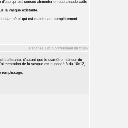
ée d'eau qui est censée alimenter en eau chaude cette
ous la vasque existante.
été condamné et qui est maintenant complétement
Réponse 1 d'un contributeur du forum
st suffisante, d'autant que le diamètre intérieur du
'alimentation de la vasque est supposé à du 10x12,
de remplissage.