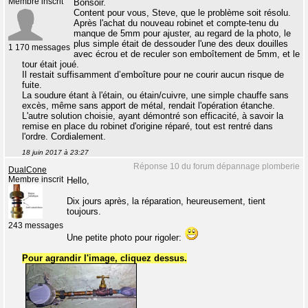
Membre inscrit
Bonsoir.
Content pour vous, Steve, que le problème soit résolu.
Après l'achat du nouveau robinet et compte-tenu du
manque de 5mm pour ajuster, au regard de la photo, le
plus simple était de dessouder l'une des deux douilles
1 170 messages
avec écrou et de reculer son emboîtement de 5mm, et le
tour était joué.
Il restait suffisamment d’emboîture pour ne courir aucun risque de
fuite.
La soudure étant à l'étain, ou étain/cuivre, une simple chauffe sans
excès, même sans apport de métal, rendait l'opération étanche.
L'autre solution choisie, ayant démontré son efficacité, à savoir la
remise en place du robinet d'origine réparé, tout est rentré dans
l'ordre. Cordialement.
18 juin 2017 à 23:27
Réponse 10 du forum dépannage plomberie
DualCone
Membre inscrit
Hello,
Dix jours après, la réparation, heureusement, tient
toujours.
243 messages
Une petite photo pour rigoler:
Pour agrandir l'image, cliquez dessus.