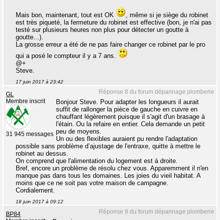
Mais bon, maintenant, tout est OK
, même si je siège du robinet
est très piqueté, la fermeture du robinet est effective (bon, je n'ai pas
testé sur plusieurs heures non plus pour détecter un goutte à
goutte...).
La grosse erreur a été de ne pas faire changer ce robinet par le pro
qui a posé le compteur il y a 7 ans.
@+
Steve.
17 juin 2017 à 23:42
Réponse 8 du forum dépannage plomberie
GL
Membre inscrit
Bonjour Steve. Pour adapter les longueurs il aurait
suffit de rallonger la pièce de gauche en cuivre en
chauffant légèrement puisque il s'agit d'un brasage à
l'étain. Ou la refaire en entier. Cela demande un petit
peu de moyens.
31 945 messages
Un ou des flexibles auraient pu rendre l'adaptation
possible sans problème d’ajustage de l'entraxe, quitte à mettre le
robinet au dessus.
On comprend que l'alimentation du logement est à droite.
Bref, encore un problème de résolu chez vous. Apparemment il n'en
manque pas dans tous les domaines. Les joies du vieil habitat. A
moins que ce ne soit pas votre maison de campagne.
Cordialement.
18 juin 2017 à 09:12
Réponse 9 du forum dépannage plomberie
BP84