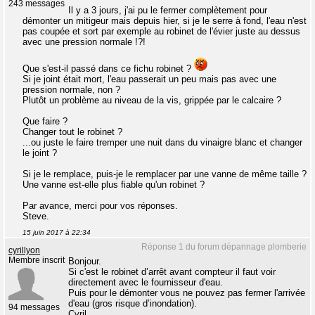
243 messages
Il y a 3 jours, j'ai pu le fermer complètement pour
démonter un mitigeur mais depuis hier, si je le serre à fond, l'eau n'est
pas coupée et sort par exemple au robinet de l'évier juste au dessus
avec une pression normale !?!
Que s'est-il passé dans ce fichu robinet ?
Si je joint était mort, l'eau passerait un peu mais pas avec une
pression normale, non ?
Plutôt un problème au niveau de la vis, grippée par le calcaire ?
Que faire ?
Changer tout le robinet ?
...ou juste le faire tremper une nuit dans du vinaigre blanc et changer
le joint ?
Si je le remplace, puis-je le remplacer par une vanne de même taille ?
Une vanne est-elle plus fiable qu'un robinet ?
Par avance, merci pour vos réponses.
Steve.
15 juin 2017 à 22:34
Réponse 1 du forum dépannage plomberie
cyrillyon
Membre inscrit
Bonjour.
Si c'est le robinet d’arrêt avant compteur il faut voir
directement avec le fournisseur d'eau.
Puis pour le démonter vous ne pouvez pas fermer l'arrivée
d'eau (gros risque d’inondation).
94 messages
Cyril