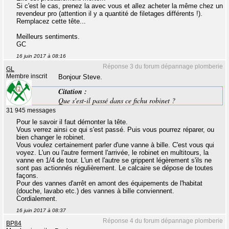
Si c'est le cas, prenez la avec vous et allez acheter la même chez un
revendeur pro (attention il y a quantité de filetages différents !).
Remplacez cette tête...
Meilleurs sentiments.
GC
16 juin 2017 à 08:16
Réponse 3 du forum dépannage plomberie
GL
Membre inscrit
Bonjour Steve.
Citation :
Que s'est-il passé dans ce fichu robinet ?
31 945 messages
Pour le savoir il faut démonter la tête.
Vous verrez ainsi ce qui s'est passé. Puis vous pourrez réparer, ou
bien changer le robinet.
Vous voulez certainement parler d'une vanne à bille. C'est vous qui
voyez. L'un ou l'autre ferment l'arrivée, le robinet en multitours, la
vanne en 1/4 de tour. L'un et l'autre se grippent légèrement s'ils ne
sont pas actionnés régulièrement. Le calcaire se dépose de toutes
façons.
Pour des vannes d'arrêt en amont des équipements de l'habitat
(douche, lavabo etc.) des vannes à bille conviennent.
Cordialement.
16 juin 2017 à 08:37
Réponse 4 du forum dépannage plomberie
BP84