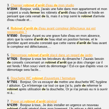
3.
Changer
robinet
d'arrêt
d'eau
de
mon studio
N°2044
: Bonjour, voilà, j'avais une fuite dans mon appartement et mon
conjoint a voulu
fermer
les robinets
d'arrêt
d'eau chaude et froide en
pensant que cela venait
de
là, mais il a trop serré le
robinet
d'arrivée
d'eau chaude et...
4.
Robinet
d'arrêt
de
d'eau avant compteur défectueux qui est
responsable ?
N°8580
: Bonjour. Ayant eu une grave fuite d'eau en mon absence,
alors que la vanne
d'arrêt
de
l'eau était en position fermée, et le
plombier ayant ensuite constaté que cette vanne
d'arrêt
de
l'eau avant
le compteur est défectueuse,...
5.
Démontage
robinet
d'arrêt
placé dans un regard
de
jardin
N°7826
: Bonjour à vous les bricoleurs du dimanche ! J'aurais besoin
de
conseils concernant un
robinet
d'arrêt
que je dois changer car il
est fendu ! Mon souci vient du démontage ! Est-ce que d'après vous ce
démontage sera facile...
6.
Douchette WC
robinet
d'ouverture / fermeture
N°7501
: Bonjour, On va essayer
de
mettre une douchette WC hygiène
/ ablution. Ça m'interroge car tout ce que j'ai lu, parle
de
refermer le
robinet
après utilisation
de
la douchette, Or je n'ai jamais eu ni à ouvrir
ni à...
7.
Poser un
robinet
d'arrêt
général
N°6399
: Bonjour à tous, Je dois installer en urgence un nouveau
robinet
d’arrêt général dans mon logement. Un artisan a déjà retiré