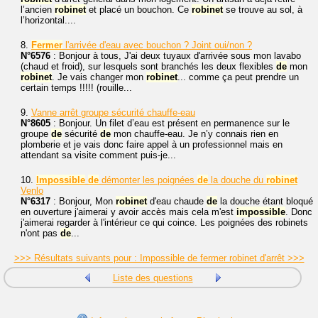
l’ancien
robinet
et placé un bouchon. Ce
robinet
se trouve au sol, à
l’horizontal....
8.
Fermer
l'arrivée d'eau avec bouchon ? Joint oui/non ?
N°6576
: Bonjour à tous, J'ai deux tuyaux d'arrivée sous mon lavabo
(chaud et froid), sur lesquels sont branchés les deux flexibles
de
mon
robinet
. Je vais changer mon
robinet
... comme ça peut prendre un
certain temps !!!!! (rouille...
9.
Vanne arrêt groupe sécurité chauffe-eau
N°8605
: Bonjour. Un filet d’eau est présent en permanence sur le
groupe
de
sécurité
de
mon chauffe-eau. Je n’y connais rien en
plomberie et je vais donc faire appel à un professionnel mais en
attendant sa visite comment puis-je...
10.
Impossible
de
démonter les poignées
de
la douche du
robinet
Venlo
N°6317
: Bonjour, Mon
robinet
d'eau chaude
de
la douche étant bloqué
en ouverture j'aimerai y avoir accès mais cela m'est
impossible
. Donc
j'aimerai regarder à l'intérieur ce qui coince. Les poignées des robinets
n'ont pas
de
...
>>> Résultats suivants pour : Impossible de fermer robinet d'arrêt >>>
Liste des questions