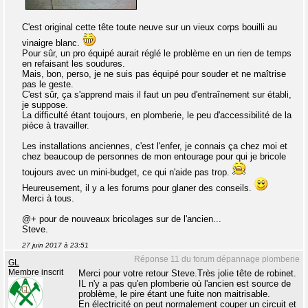
C'est original cette tête toute neuve sur un vieux corps bouilli au
vinaigre blanc.
Pour sûr, un pro équipé aurait réglé le problème en un rien de temps
en refaisant les soudures.
Mais, bon, perso, je ne suis pas équipé pour souder et ne maîtrise
pas le geste.
C'est sûr, ça s'apprend mais il faut un peu d'entraînement sur établi,
je suppose.
La difficulté étant toujours, en plomberie, le peu d'accessibilité de la
pièce à travailler.
Les installations anciennes, c'est l'enfer, je connais ça chez moi et
chez beaucoup de personnes de mon entourage pour qui je bricole
toujours avec un mini-budget, ce qui n'aide pas trop.
Heureusement, il y a les forums pour glaner des conseils.
Merci à tous.
@+ pour de nouveaux bricolages sur de l'ancien...
Steve.
27 juin 2017 à 23:51
Réponse 11 du forum dépannage plomberie
GL
Membre inscrit
Merci pour votre retour Steve.Très jolie tête de robinet.
IL n'y a pas qu'en plomberie où l'ancien est source de
problème, le pire étant une fuite non maitrisable.
En électricité on peut normalement couper un circuit et