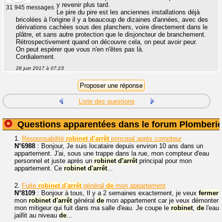
y revenir plus tard.
31 945 messages
Le pire du pire est les anciennes installations déjà
bricolées à l'origine il y a beaucoup de dizaines d'années, avec des
dérivations cachées sous des planchers, voire directement dans le
plâtre, et sans autre protection que le disjoncteur de branchement.
Rétrospectivement quand on découvre cela, on peut avoir peur.
On peut espérer que vous n'en n'êtes pas là.
Cordialement.
28 juin 2017 à 07:23
Liste des questions
Questions apparentées dans le forum Plomberi
1.
Responsabilité
robinet
d'arrêt
principal après compteur
N°6988
: Bonjour, Je suis locataire depuis environ 10 ans dans un
appartement. J'ai, sous une trappe dans la rue, mon compteur d'eau
personnel et juste après un
robinet
d'arrêt
principal pour mon
appartement. Ce
robinet
d'arrêt
...
2.
Fuite
robinet
d'arrêt
général
de
mon appartement
N°8109
: Bonjour à tous, Il y a 2 semaines exactement, je veux
fermer
mon
robinet
d'arrêt
général
de
mon appartement car je veux démonter
mon mitigeur qui fuit dans ma salle d'eau. Je coupe le
robinet
,
de
l'eau
jaillit au niveau
de
...