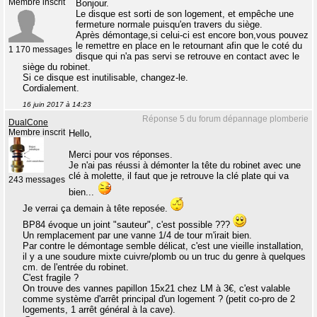
Membre inscrit
Bonjour.
Le disque est sorti de son logement, et empêche une
fermeture normale puisqu'en travers du siège.
Après démontage,si celui-ci est encore bon,vous pouvez
le remettre en place en le retournant afin que le coté du
1 170 messages
disque qui n'a pas servi se retrouve en contact avec le
siège du robinet.
Si ce disque est inutilisable, changez-le.
Cordialement.
16 juin 2017 à 14:23
Réponse 5 du forum dépannage plomberie
DualCone
Membre inscrit
Hello,
Merci pour vos réponses.
Je n'ai pas réussi à démonter la tête du robinet avec une
clé à molette, il faut que je retrouve la clé plate qui va
243 messages
bien...
Je verrai ça demain à tête reposée.
BP84 évoque un joint "sauteur", c'est possible ???
Un remplacement par une vanne 1/4 de tour m'irait bien.
Par contre le démontage semble délicat, c'est une vieille installation,
il y a une soudure mixte cuivre/plomb ou un truc du genre à quelques
cm. de l'entrée du robinet.
C'est fragile ?
On trouve des vannes papillon 15x21 chez LM à 3€, c'est valable
comme système d'arrêt principal d'un logement ? (petit co-pro de 2
logements, 1 arrêt général à la cave).