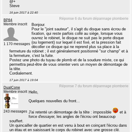
@+
Steve
16 juin 2017 à 22:40
Réponse 6 du forum dépannage plomberie
BP84
Membre inscrit
Bonjour.
Pour le "joint sauteur", il s'agit du disque sans écrou de
fixation, qui reste parfois collé au siège, lorsque vous
ouvrez le robinet, le disque ne suit pas le porte disque
(ou logement) sur lequel il est fixé, et la pression fait
1 170 messages
décoller ce disque qui ne reprend plus sa place à la
fermeture du robinet ; il est généralement positionné "sur champ" et à
la fermeture, c'est la fuite.
Postez une photo du tuyau de plomb et de la soudure mixte, ce qui
permettra peut-être de vous orienter vers un moyen de démontage de
la tête.
Cordialement.
17 juin 2017 à 19:04
Réponse 7 du forum dépannage plomberie
DualCone
Membre inscrit
Hello,
Quelques nouvelles du front...
243 messages
J'ai retenté un démontage de la tête : impossible
et à
force d'essayer, les angles de l'écrou ont beaucoup
souffert.
Un quincailler de quartier en est venu à bout en coinçant l'écrou dans
un étau et en saisissant le corps du robinet avec une grosse clé.