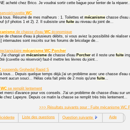
E acheté chez Brico. Je voudrai sortir cette bague pour tenter de la réparer..
servoir/cuvette
WC
 à tous. Résumé de mes malheurs : 1. Toilettes et
mécanisme
chasse d'eau 
uf (cf photos 1 et 2). 2. Il subsiste une
fuite
au niveau du joint de...
canisme
de chasse d'eau
WC
économique
e de chasse d'eau à plusieurs débits, si vous aviez la possibilité de réaliser d
 internautes sont inscrits sur les forums de bricolage de...
 rectangulaire
mécanisme
WC
Porcher
 J'ai changé un
mécanisme
de chasse d'eau
Porcher
et il reste une
fuite
imp
té (cuvette ou réservoir) faut-il mettre les lèvres du joint...
C
suspendu Grohedal Rapid S
à tous... Depuis quelque temps déjà j'ai un problème avec une chasse d'eau 
ement aucun souci... Hélas cela fait près de 2 mois qu'une
fuite
...
u
WC
se remplit lentement
et merci d'avance pour vos conseils. J'ai un problème de chasse d'eau sur u
 chez Lapeyre. Depuis ce matin la chasse se remplit très très lentement...
>>> Résultats suivants pour : Fuite mécanisme WC 
Liste des questions
Aide
écédente
Question suivante