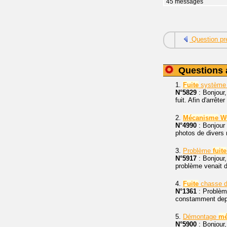
45 messages
Question pr
Questions 
1.
Fuite
systèm
N°5829
: Bonjour
fuit. Afin d'arrête
2.
Mécanisme
W
N°4990
: Bonjour 
photos de diver
3.
Problème
fuite
N°5917
: Bonjour,
problème venait d
4.
Fuite
chasse d
N°1361
: Problè
constamment depu
5.
Démontage
mé
N°5900
: Bonjour,