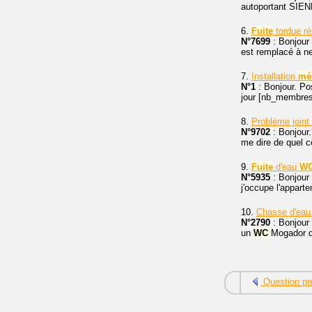
autoportant SIENN
6.
Fuite
tordue ré
N°7699
: Bonjour
est remplacé à ne
7.
Installation
mé
N°1
: Bonjour. Pos
jour [nb_membres]
8.
Problème joint
N°9702
: Bonjour.
me dire de quel cô
9.
Fuite
d'eau
W
N°5935
: Bonjour 
j'occupe l'appart
10.
Chasse d'ea
N°2790
: Bonjour 
un
WC
Mogador de
Question pr