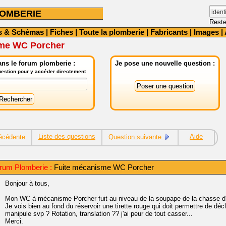
OMBERIE
Reste
s & Schémas
|
Fiches
|
Toute la plomberie
|
Fabricants
|
Images
|
sme WC Porcher
ns le forum plomberie :
Je pose une nouvelle question :
question pour y accéder directement
Liste des questions
Aide
écédente
Question suivante
rum Plomberie :
Fuite mécanisme WC Porcher
Bonjour à tous,
Mon WC à mécanisme Porcher fuit au niveau de la soupape de la chasse d
Je vois bien au fond du réservoir une tirette rouge qui doit permettre de 
manipule svp ? Rotation, translation ?? j'ai peur de tout casser...
Merci.