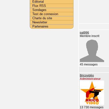
Editorial
Flux RSS
Sondages
Test de connexion
Charte du site
Newsletter
Partenaires
pat996
Membre inscrit
45 messages
Bricovidéo
Administrateur
13 730 messages