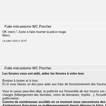
Fuite mécanisme WC Porcher
OK merci ! Juste à faire tourner la pièce rouge.
Merci.
14 juillet 2020 à 18:57
Fuite mécanisme WC Porcher
Les forums vous ont aidé, aidez les forums à votre tour.
Bonjour à toutes et à tous.
Et si vous faisiez un don pour aider aux frais de fonctionnement des forum
Vous le savez peut-être déjà, la publicité sur l'ensemble de nos forums es
charges (hébergement des données, noms de domaines, impôts...). Actuell
publicitaires.
Comme de nombreuses sociétés en ce moment nous rencontrons des di
d'entreprises françaises va malheureusement devoir déposer le bilan. I