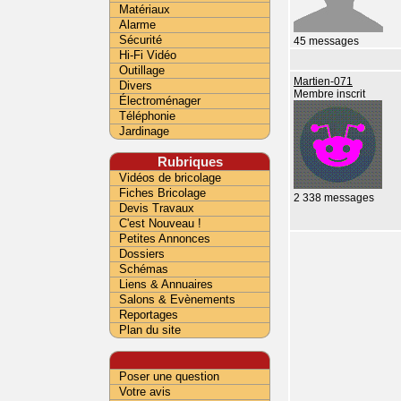
Matériaux
Alarme
Sécurité
45 messages
Hi-Fi Vidéo
Outillage
Martien-071
Divers
Membre inscrit
Électroménager
Téléphonie
Jardinage
Rubriques
Vidéos de bricolage
Fiches Bricolage
2 338 messages
Devis Travaux
C'est Nouveau !
Petites Annonces
Dossiers
Schémas
Liens & Annuaires
Salons & Evènements
Reportages
Plan du site
Poser une question
Votre avis