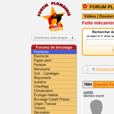
FORUM PL
Vidéos
|
Dossier
Fuite mécani
Rechercher da
ou taper le n° d'une 
Choisissez votre langue
Forums de bricolage
Plomberie
Électricité
Papier peint
Peinture
Menuiserie
Question pr
Sols . Carrelages
Maçonnerie
Isolation
7884
Question Fo
Chauffage
Climatisation
pat996
Écologie Habitat
Membre inscrit
Bricolage Créatif Photos
Litiges Travaux
Toitures
Décoration