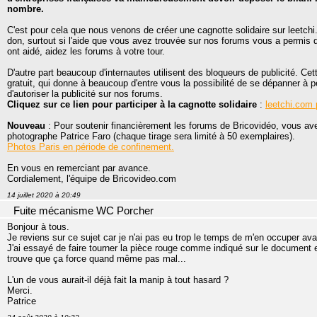
nombre.
C'est pour cela que nous venons de créer une cagnotte solidaire sur leetchi
don, surtout si l'aide que vous avez trouvée sur nos forums vous a permis 
ont aidé, aidez les forums à votre tour.
D'autre part beaucoup d'internautes utilisent des bloqueurs de publicité. C
gratuit, qui donne à beaucoup d'entre vous la possibilité de se dépanner à 
d'autoriser la publicité sur nos forums.
Cliquez sur ce lien pour participer à la cagnotte solidaire
:
leetchi.com 
Nouveau
: Pour soutenir financièrement les forums de Bricovidéo, vous ave
photographe Patrice Faro (chaque tirage sera limité à 50 exemplaires).
Photos Paris en période de confinement.
En vous en remerciant par avance.
Cordialement, l'équipe de Bricovideo.com
14 juillet 2020 à 20:49
Fuite mécanisme WC Porcher
Bonjour à tous.
Je reviens sur ce sujet car je n'ai pas eu trop le temps de m'en occuper ava
J'ai essayé de faire tourner la pièce rouge comme indiqué sur le document 
trouve que ça force quand même pas mal...
L'un de vous aurait-il déjà fait la manip à tout hasard ?
Merci.
Patrice