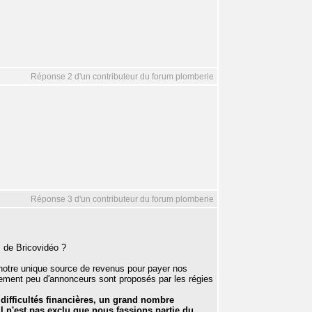
Réponse 2 d'un contributeur du forum plomberie
Réponse 3 d'un contributeur du forum plomberie
s de Bricovidéo ?
t notre unique source de revenus pour payer nos
ement peu d'annonceurs sont proposés par les régies
fficultés financières, un grand nombre
l n'est pas exclu que nous fassions partie du