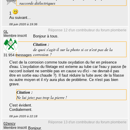
raccords diélectriques
1
Au suivant...
08 juin 2020 à 19:36
Réponse 12 d'un contributeur du forum plomberie
GL
Membre inscrit
Bonjour à tous.
Citation :
de quoi s'agit-il sur la photo si ce n'est pas de la
corrosion ?
31 954 messages
C'est de la corrosion comme toute oxydation du fer en présence
d'eau. L'oxydation du filetage est externe au tube car l'eau y passe (le
raccord isolant ne semble pas en cause vu d'ici - ne devrait-il pas
être en sortie eau chaude ?). Il faut réduire la fuite avec de la filasse
ou autre moyen et il n'y aura plus de problème. Ce n'est pas bien
grave.
Citation :
Ne lui jetez pas trop la pierre !
C'est évident.
Cordialement.
08 juin 2020 à 22:18
Réponse 13 d'un contributeur du forum plomberie
02wxcv
Membre inscrit
Bonjour.