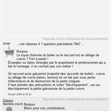
Réponse 2 d'un contributeur du forum plomberie
Invité
...voir réponse 4 ? question précédente 7847 ...
Bonjour,
Le tuyau d'arrivée du boiler ou le raccord est en alliage de
cuivre ? Fort à parier !
Étranglez ou faites étrangler par le propriétaire le professionnel qui a
fait le montage, il ne connaît pas son métier !
Un raccord acier galvanisé (majorité des raccords de boiler) - cuivre
ou alliage de cuivre (laiton, bronze) ne se fait pas sous peine
d'électrolyse et de destruction de la partie zinguée.
Il faut prendre des précautions et isoler "électriquement", oui oui
électriquement la partie galvanisée de la partie cuivre.
03 juin 2020 à 11:11
Réponse 3 d'un contributeur du forum plomberie
02wxcv
Membre inscrit
Bonjour
Merci pour vos contributions.