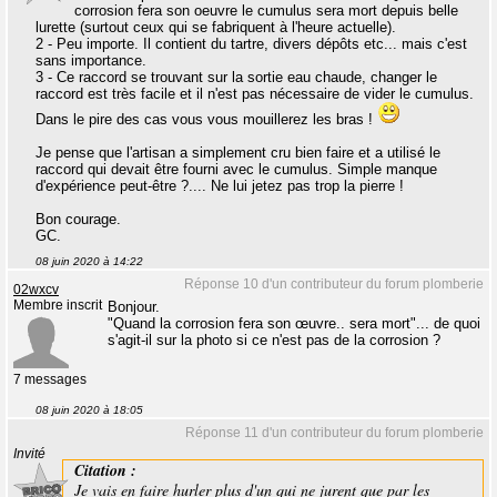
corrosion fera son oeuvre le cumulus sera mort depuis belle
lurette (surtout ceux qui se fabriquent à l'heure actuelle).
2 - Peu importe. Il contient du tartre, divers dépôts etc... mais c'est
sans importance.
3 - Ce raccord se trouvant sur la sortie eau chaude, changer le
raccord est très facile et il n'est pas nécessaire de vider le cumulus.
Dans le pire des cas vous vous mouillerez les bras !
Je pense que l'artisan a simplement cru bien faire et a utilisé le
raccord qui devait être fourni avec le cumulus. Simple manque
d'expérience peut-être ?.... Ne lui jetez pas trop la pierre !
Bon courage.
GC.
08 juin 2020 à 14:22
Réponse 10 d'un contributeur du forum plomberie
02wxcv
Membre inscrit
Bonjour.
"Quand la corrosion fera son œuvre.. sera mort"... de quoi
s'agit-il sur la photo si ce n'est pas de la corrosion ?
7 messages
08 juin 2020 à 18:05
Réponse 11 d'un contributeur du forum plomberie
Invité
Citation :
Je vais en faire hurler plus d'un qui ne jurent que par les