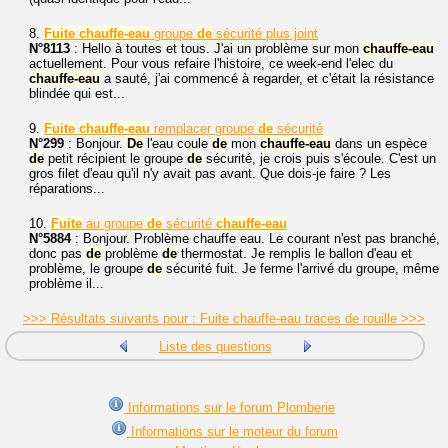
8.
Fuite
chauffe-eau
groupe
de
sécurité plus joint
N°8113
: Hello à toutes et tous. J'ai un problème sur mon
chauffe-eau
actuellement. Pour vous refaire l'histoire, ce week-end l'elec du
chauffe-eau
a sauté, j'ai commencé à regarder, et c'était la résistance
blindée qui est...
9.
Fuite
chauffe-eau
remplacer groupe
de
sécurité
N°299
: Bonjour.
De
l'eau coule
de
mon
chauffe-eau
dans un espèce
de
petit récipient le groupe
de
sécurité, je crois puis s'écoule. C'est un
gros filet d'eau qu'il n'y avait pas avant. Que dois-je faire ? Les
réparations...
10.
Fuite
au groupe
de
sécurité
chauffe-eau
N°5884
: Bonjour. Problème chauffe eau. Le courant n'est pas branché,
donc pas
de
problème
de
thermostat. Je remplis le ballon d'eau et
problème, le groupe
de
sécurité fuit. Je ferme l'arrivé du groupe, même
problème il...
>>> Résultats suivants pour : Fuite chauffe-eau traces de rouille >>>
Liste des questions
Informations sur le forum Plomberie
Informations sur le moteur du forum