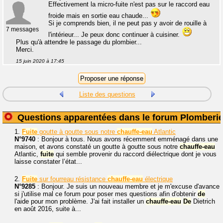
Effectivement la micro-fuite n'est pas sur le raccord eau
froide mais en sortie eau chaude...
Si je comprends bien, il ne peut pas y avoir de rouille à
7 messages
l'intérieur... Je peux donc continuer à cuisiner.
Plus qu'à attendre le passage du plombier...
Merci.
15 juin 2020 à 17:45
Liste des questions
Questions apparentées dans le forum Plomberi
1.
Fuite
goutte à goutte sous notre
chauffe-eau
Atlantic
N°9740
: Bonjour à tous. Nous avons récemment emménagé dans une
maison, et avons constaté un goutte à goutte sous notre
chauffe-eau
Atlantic,
fuite
qui semble provenir du raccord diélectrique dont je vous
laisse constater l’état...
2.
Fuite
sur fourreau résistance
chauffe-eau
électrique
N°9285
: Bonjour. Je suis un nouveau membre et je m'excuse d'avance
si j'utilise mal ce forum pour poser mes questions afin d'obtenir
de
l'aide pour mon problème. J'ai fait installer un
chauffe-eau
De
Dietrich
en août 2016, suite à...