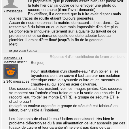
Le propriétaire (que je connais assez bien) est passé voir
la fuite hier car j'ai oublié de lui envoyer une photo du
raccord en cause (il me l'avait demandé).
7 messages
En vérifiant, il a constaté que la fuite avait disparu mais
que les traces de rouille étaient toujours présentes.
Aucun de nous ne connait la matière du raccord... il est doré... Ça
ressemble à du laiton ou du cuivre mais impossible d'en dire plus.
Le propriétaire s'inquiète justement sur la qualité du travail de ce
professionnel et se demande quelle conduite adopter face au
plombier. Il craint d'être floué jusqu'à la fin de la garantie...
Merci.
05 juin 2020 à 21:28
Réponse 4 d'un contributeur du forum plomberie
Martien-071
Membre inscrit
Bonjour,
Pour l'installation d'un chauffe-eau / d'un boiler, si les
tuyauteries sont en cuivre il faut assurer une isolation
électrique entre la tuyauterie cuivre et les raccords du
2 340 messages
chauffe-eau qui sont en acier galvanisé.
Des raccords ad-hoc existent, voir les images jointes. Ces raccords
se montent sur l'arrivée d'eau froide et sur la sortie eau chaude. Le
raccord "eau froide" se monte ENTRE le groupe de sécurité ET le
chauffe-eau !
(malgré sa couleur argentée le groupe de sécurité est fabriqué en
laiton, bien visible à l'intérieur).
Les fabricants de chauffe-eau / boilers connaissent très bien le
problème d'électrolyse du à une alimentation de leur appareils par des
tuyaux de cuivre et leur garantie n'intervient pas dans ce cas.