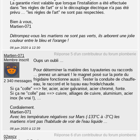
La garantie n'est valable que lorsque l'installation a été effectuée
dans "les règles de l'art" or si le découplage électrique n'a pas été
prévu ... "les règles de l'art" ne sont pas respectées.
Bien à vous,
Martien-071
Détrompez-vous les martiens ne sont pas verts, ils arborent une jolie
couleur entre le bleu et l'orange !
06 juin 2020 à 12:30
Réponse 5 d'un contributeur du forum plomberie
Martien-071
Membre inscrit
Oups un oubli ...
Pour déterminer la matière des tuyauteries ou raccords
... prenez un aimant ! le magnet posé sur la porte du
frigidaire fonctionne aussi. Tester la conduite de chauffe-
2 340 messages
eau, le raccord et le tuyau eau froide/chaude.
Si ça "colle" ==> fer, acier, acier galvanisé, acier chromé, fonte.
Si ça ne "colle" pas ==> cuivre, alliages de cuivre, aluminium, acier
inox (le vrai !), ...
Cordialement.
Martien-071
Avec les température négatives sur Mars (-133°C à -3°C) les
martiens n'ont pas l'habitude de voir de l'eau liquide ...
06 juin 2020 à 12:39
Réponse 6 d'un contributeur du forum plomberie
02wxcv