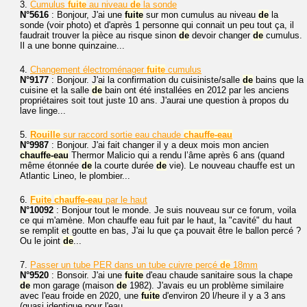
3.
Cumulus
fuite
au niveau
de
la sonde
N°5616
: Bonjour, J'ai une
fuite
sur mon cumulus au niveau
de
la
sonde (voir photo) et d'après 1 personne qui connait un peu tout ça, il
faudrait trouver la pièce au risque sinon
de
devoir changer
de
cumulus.
Il a une bonne quinzaine...
4.
Changement électroménager
fuite
cumulus
N°9177
: Bonjour. J'ai la confirmation du cuisiniste/salle
de
bains que la
cuisine et la salle
de
bain ont été installées en 2012 par les anciens
propriétaires soit tout juste 10 ans. J'aurai une question à propos du
lave linge...
5.
Rouille
sur raccord sortie eau chaude
chauffe-eau
N°9987
: Bonjour. J'ai fait changer il y a deux mois mon ancien
chauffe-eau
Thermor Malicio qui a rendu l’âme après 6 ans (quand
même étonnée
de
la courte durée
de
vie). Le nouveau chauffe est un
Atlantic Lineo, le plombier...
6.
Fuite
chauffe-eau
par le haut
N°10092
: Bonjour tout le monde. Je suis nouveau sur ce forum, voila
ce qui m'amène. Mon chauffe eau fuit par le haut, la "cavité" du haut
se remplit et goutte en bas, J'ai lu que ça pouvait être le ballon percé ?
Ou le joint
de
...
7.
Passer un tube PER dans un tube cuivre percé
de
18mm
N°9520
: Bonsoir. J'ai une
fuite
d'eau chaude sanitaire sous la chape
de
mon garage (maison
de
1982). J'avais eu un problème similaire
avec l'eau froide en 2020, une
fuite
d'environ 20 l/heure il y a 3 ans
(quasi identique pour l'eau...