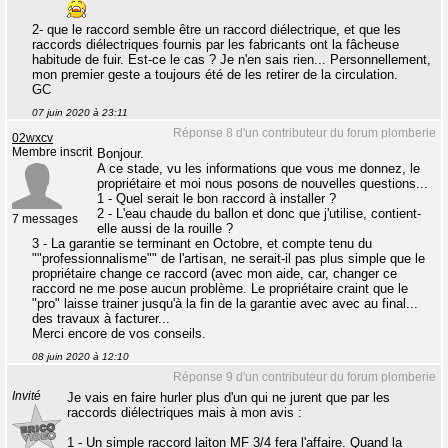
2- que le raccord semble être un raccord diélectrique, et que les
raccords diélectriques fournis par les fabricants ont la fâcheuse
habitude de fuir. Est-ce le cas ? Je n'en sais rien... Personnellement,
mon premier geste a toujours été de les retirer de la circulation.
GC
07 juin 2020 à 23:11
Réponse 8 d'un contributeur du forum plomberie
02wxcv
Membre inscrit
Bonjour.
A ce stade, vu les informations que vous me donnez, le
propriétaire et moi nous posons de nouvelles questions...
1 - Quel serait le bon raccord à installer ?
2 - L'eau chaude du ballon et donc que j'utilise, contient-
7 messages
elle aussi de la rouille ?
3 - La garantie se terminant en Octobre, et compte tenu du
""professionnalisme"" de l'artisan, ne serait-il pas plus simple que le
propriétaire change ce raccord (avec mon aide, car, changer ce
raccord ne me pose aucun problème. Le propriétaire craint que le
"pro" laisse trainer jusqu'à la fin de la garantie avec avec au final...
des travaux à facturer...
Merci encore de vos conseils.
08 juin 2020 à 12:10
Réponse 9 d'un contributeur du forum plomberie
Invité
Je vais en faire hurler plus d'un qui ne jurent que par les
raccords diélectriques mais à mon avis :
1 - Un simple raccord laiton MF 3/4 fera l'affaire. Quand la