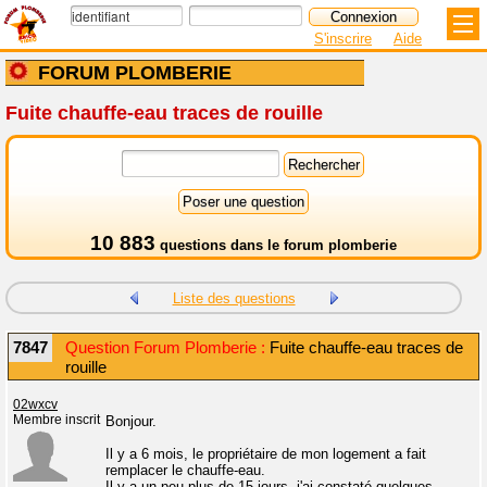
S'inscrire
Aide
FORUM PLOMBERIE
Fuite chauffe-eau traces de rouille
10 883
questions dans le
forum plomberie
Liste des questions
7847
Question Forum Plomberie :
Fuite chauffe-eau traces de
rouille
02wxcv
Membre inscrit
Bonjour.
Il y a 6 mois, le propriétaire de mon logement a fait
remplacer le chauffe-eau.
Il y a un peu plus de 15 jours, j'ai constaté quelques