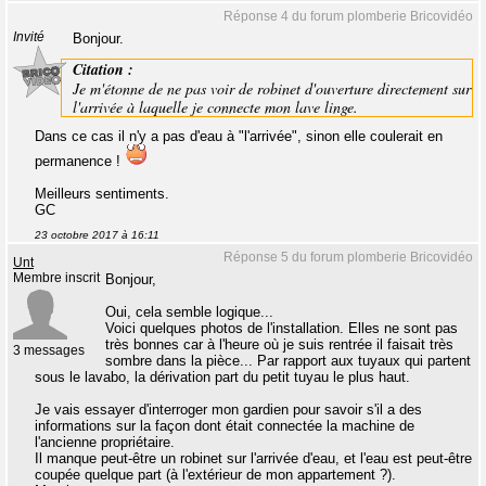
Réponse 4 du forum plomberie Bricovidéo
Invité
Bonjour.
Citation :
Je m'étonne de ne pas voir de robinet d'ouverture directement sur
l'arrivée à laquelle je connecte mon lave linge.
Dans ce cas il n'y a pas d'eau à "l'arrivée", sinon elle coulerait en
permanence !
Meilleurs sentiments.
GC
23 octobre 2017 à 16:11
Réponse 5 du forum plomberie Bricovidéo
Unt
Membre inscrit
Bonjour,
Oui, cela semble logique...
Voici quelques photos de l'installation. Elles ne sont pas
très bonnes car à l'heure où je suis rentrée il faisait très
3 messages
sombre dans la pièce... Par rapport aux tuyaux qui partent
sous le lavabo, la dérivation part du petit tuyau le plus haut.
Je vais essayer d'interroger mon gardien pour savoir s'il a des
informations sur la façon dont était connectée la machine de
l'ancienne propriétaire.
Il manque peut-être un robinet sur l'arrivée d'eau, et l'eau est peut-être
coupée quelque part (à l'extérieur de mon appartement ?).