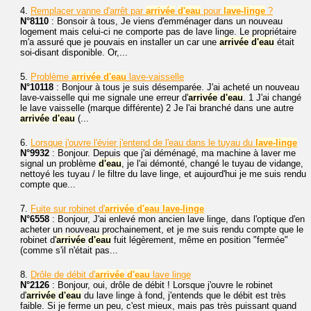
4.
Remplacer vanne d'arrêt par
arrivée
d'eau
pour
lave-linge
?
N°8110
: Bonsoir à tous, Je viens d'emménager dans un nouveau
logement mais celui-ci ne comporte pas de lave linge. Le propriétaire
m'a assuré que je pouvais en installer un car une
arrivée
d'eau
était
soi-disant disponible. Or,...
5.
Problème
arrivée
d'eau
lave-vaisselle
N°10118
: Bonjour à tous je suis désemparée. J'ai acheté un nouveau
lave-vaisselle qui me signale une erreur d'
arrivée
d'eau
. 1 J'ai changé
le lave vaisselle (marque différente) 2 Je l'ai branché dans une autre
arrivée
d'eau
(...
6.
Lorsque j'ouvre l'évier j'entend de l'eau dans le tuyau du
lave-linge
N°9932
: Bonjour. Depuis que j'ai déménagé, ma machine à laver me
signal un problème
d'eau
, je l'ai démonté, changé le tuyau de vidange,
nettoyé les tuyau / le filtre du lave linge, et aujourd'hui je me suis rendu
compte que...
7.
Fuite sur robinet d'
arrivée
d'eau
lave-linge
N°6558
: Bonjour, J'ai enlevé mon ancien lave linge, dans l'optique d'en
acheter un nouveau prochainement, et je me suis rendu compte que le
robinet d'
arrivée
d'eau
fuit légèrement, même en position "fermée"
(comme s'il n'était pas...
8.
Drôle de débit d'
arrivée
d'eau
lave linge
N°2126
: Bonjour, oui, drôle de débit ! Lorsque j'ouvre le robinet
d'
arrivée
d'eau
du lave linge à fond, j'entends que le débit est très
faible. Si je ferme un peu, c'est mieux, mais pas très puissant quand