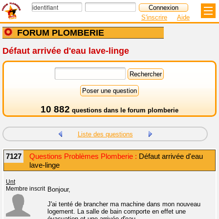
S'inscrire
Aide
FORUM PLOMBERIE
Défaut arrivée d'eau lave-linge
10 882
questions dans le
forum plomberie
Liste des questions
7127
Questions Problèmes Plomberie :
Défaut arrivée d'eau
lave-linge
Unt
Membre inscrit
Bonjour,
J'ai tenté de brancher ma machine dans mon nouveau
logement. La salle de bain comporte en effet une
évacuation et une arrivée d'eau.