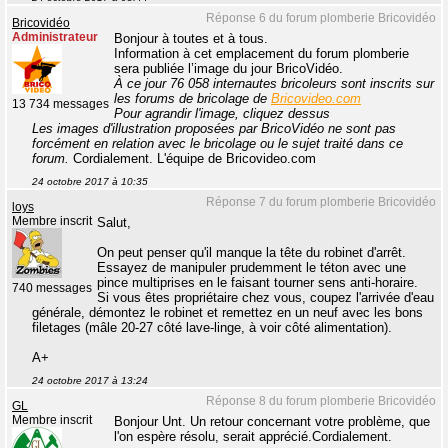
Réponse 6 du forum plomberie Bricovidéo
Bricovidéo
Administrateur
Bonjour à toutes et à tous.
Information à cet emplacement du forum plomberie
sera publiée l’image du jour BricoVidéo.
À ce jour 76 058 internautes bricoleurs sont inscrits sur
les forums de bricolage de
Bricovideo.com
13 734 messages
Pour agrandir l'image, cliquez dessus
Les images d'illustration proposées par BricoVidéo ne sont pas
forcément en relation avec le bricolage ou le sujet traité dans ce
forum.
Cordialement. L'équipe de Bricovideo.com
24 octobre 2017 à 10:35
Réponse 7 du forum plomberie Bricovidéo
loys
Membre inscrit
Salut,
On peut penser qu'il manque la tête du robinet d'arrêt.
Essayez de manipuler prudemment le téton avec une
pince multiprises en le faisant tourner sens anti-horaire.
740 messages
Si vous êtes propriétaire chez vous, coupez l'arrivée d'eau
générale, démontez le robinet et remettez en un neuf avec les bons
filetages (mâle 20-27 côté lave-linge, à voir côté alimentation).
A+
24 octobre 2017 à 13:24
Réponse 8 du forum plomberie Bricovidéo
GL
Membre inscrit
Bonjour Unt. Un retour concernant votre problème, que
l'on espère résolu, serait apprécié.Cordialement.