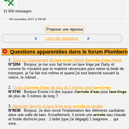
31 950 messages
04 novembre 2017 à 09:08
Liste des questions
Questions apparentées dans le forum Plomberi
1.
Suite au changement de
lave-linge
robinet d'
arrivée
d'eau
grippé
N°5284
: Bonjour, je me suis fait livrer un lave linge par Darty et
comme ils n'avaient pas le matériel nécessaire pour retirer la bride de
transport, je l'ai fait moi même et quand j'ai tout branché suivant la
notice, le robinet...
2.
Tuyau d'
arrivée
d'eau
de plus de 3 mètres pour
lave-linge
N°4740
: Bonjour Existe t-il des tuyaux d'
arrivée
d'eau
pour
lave-linge
de plus de 3 mètres de long ?
3.
Alimenter douche et lave linge avec
arrivée
du lavabo
N°8038
: Bonjour, Je dois revoir l'implantation des éléments sanitaires
dans une salle de bain. Actuellement, il existe une
arrivée
eau chaude
et froide distincte pour : 1 bidet (que j'ai dégagé) 1 baignoire ... qui
sera...