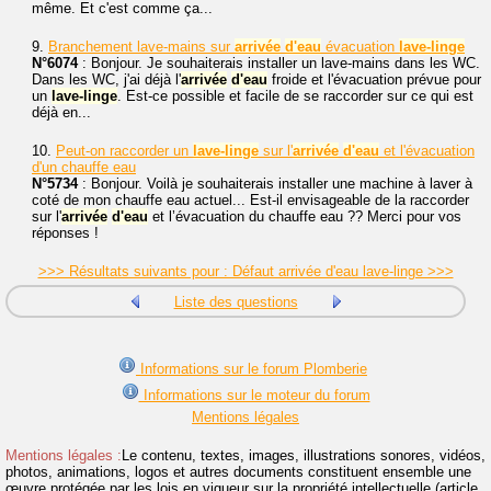
même. Et c'est comme ça...
9.
Branchement lave-mains sur
arrivée
d'eau
évacuation
lave-linge
N°6074
: Bonjour. Je souhaiterais installer un lave-mains dans les WC.
Dans les WC, j'ai déjà l'
arrivée
d'eau
froide et l'évacuation prévue pour
un
lave-linge
. Est-ce possible et facile de se raccorder sur ce qui est
déjà en...
10.
Peut-on raccorder un
lave-linge
sur l'
arrivée
d'eau
et l'évacuation
d'un chauffe eau
N°5734
: Bonjour. Voilà je souhaiterais installer une machine à laver à
coté de mon chauffe eau actuel... Est-il envisageable de la raccorder
sur l'
arrivée
d'eau
et l’évacuation du chauffe eau ?? Merci pour vos
réponses !
>>> Résultats suivants pour : Défaut arrivée d'eau lave-linge >>>
Liste des questions
Informations sur le forum Plomberie
Informations sur le moteur du forum
Mentions légales
Mentions légales :
Le contenu, textes, images, illustrations sonores, vidéos,
photos, animations, logos et autres documents constituent ensemble une
œuvre protégée par les lois en vigueur sur la propriété intellectuelle (article