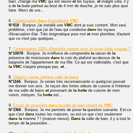
bain, changé ma
VMC
qui est neuve
et
les tuyaux,
et
malgré cela, il y
a de
la
buée partout au bout de 4 mm de douche, je ne sais plus quoi
faire. Merci de vos...
6.
Condensation
dans
évacuations
VMC
N°418
: Bonjour, j'ai installé une
VMC
dont je suis content. Mon seul
problème, c'est que j'ai de l'eau qui condense
dans
les tuyaux
d'évacuation d'air. Très énigmatique pour moi
et
mon plombier, d'autant
que ce n'est pas quelques...
7.
Condensation 100% d'humidité rapport avec le tuyau d'eau chaude ?
N°10078
: Bonjour. Je m'efforce de comprendre
la
raison de
la
présence de moisissure
dans
le coin du plafond au-dessus de
la
baignoire de l'appartement de ma fille. Ce qui est indéniable, c'est que
la
VMC
n'aspire presque pas,
et
...
8.
Odeurs cuisine intérieur salle de bains
N°1166
: Bonjour, Je serais très reconnaissante si quelqu'un pouvait
me donner son avis. Je reçois des fortes odeurs de cuisine à l'intérieur
de ma salle de bains
et
provenant de
la
hotte
de cuisine de mon
voisin, mitoyen. Sa
hotte
est...
9.
Excès de poussière
dans
la
salle de bain venant de
VMC
N°3366
: Bonjour, Je me permets de poser
la
question suivante. Est-ce
que c'est
dans
toutes les maisons, ou est-ce que c'est seulement
dans
la
mienne ? ! (maison neuve).
Dans
la
salle de bain, il y a tout le
temps de
la
poussière...