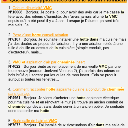
1.
Odeurs d'humidité
VMC
N°10068
: Bonjour. Je poste ici pour avoir des avis car je me casse
la
tête avec des odeurs d'humidité. Je n'avais jamais allumé
la
VMC
depuis qu'il a été posé il y a 4 ans. Lorsque je l'allume, ça sent très
mauvais. Je...
2.
Pose d'une
hotte
conseil aération
N°6107
: Bonjour, Je souhaite installer une
hotte
dans
ma cuisine mais
j'ai des doutes au propos de l'aération. Il y a une aération reliée à une
tuile à douille au dessus de
la
cuisinière (simple conduit, pas
d'extracteur), mais...
3.
VMC
et
aspiration d'air par
cheminée
insert
N°4022
: Bonjour Suite au remplacement de ma vieille
VMC
par une
toute neuve (marque Unelvent Venturia 2), j'ai parfois des odeurs de
bois brûlé qui sortent par les ouïes de mon insert. Cela se produit
surtout si toutes les fenêtres...
4.
Comment raccorder
hotte
aspirante cuisine à conduit de
cheminée
sans gainage
N°4961
: Bonjour. Je viens d'acheter une
hotte
aspirante électrique
pour ma cuisine
et
en rénovant le mur j'ai trouvé un ancien conduit de
cheminée
qui devait sans doute servir à un ancien poêle. Je souhaite
donc raccorder ma
hotte
...
5.
Buée salle de bain
et
VMC
N°7673
: Bonjour. J'ai installé deux évacuations d'air
dans
ma salle de