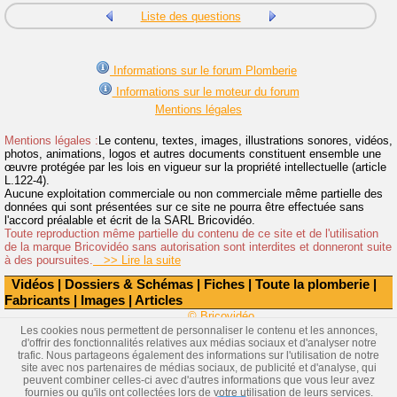
Liste des questions
Informations sur le forum Plomberie
Informations sur le moteur du forum
Mentions légales
Mentions légales :
Le contenu, textes, images, illustrations sonores, vidéos,
photos, animations, logos et autres documents constituent ensemble une
œuvre protégée par les lois en vigueur sur la propriété intellectuelle (article
L.122-4).
Aucune exploitation commerciale ou non commerciale même partielle des
données qui sont présentées sur ce site ne pourra être effectuée sans
l'accord préalable et écrit de la SARL Bricovidéo.
Toute reproduction même partielle du contenu de ce site et de l'utilisation
de la marque Bricovidéo sans autorisation sont interdites et donneront suite
à des poursuites.
>> Lire la suite
Vidéos
|
Dossiers & Schémas
|
Fiches
|
Toute la plomberie
|
Fabricants
|
Images
|
Articles
© Bricovidéo
Les cookies nous permettent de personnaliser le contenu et les annonces,
d'offrir des fonctionnalités relatives aux médias sociaux et d'analyser notre
trafic. Nous partageons également des informations sur l'utilisation de notre
site avec nos partenaires de médias sociaux, de publicité et d'analyse, qui
peuvent combiner celles-ci avec d'autres informations que vous leur avez
fournies ou qu'ils ont collectées lors de votre utilisation de leurs services.