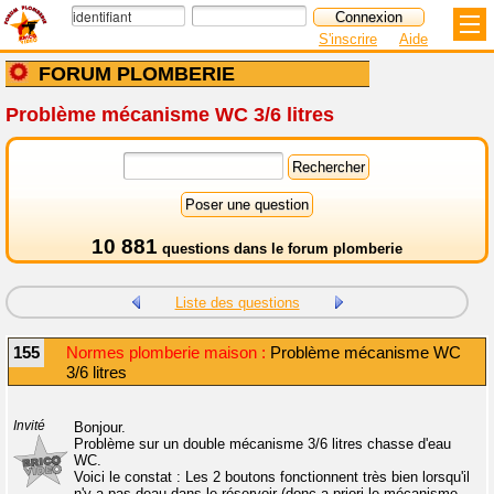
S'inscrire
Aide
FORUM PLOMBERIE
Problème mécanisme WC 3/6 litres
10 881
questions dans le
forum plomberie
Liste des questions
155
Normes plomberie maison :
Problème mécanisme WC
3/6 litres
Invité
Bonjour.
Problème sur un double mécanisme 3/6 litres chasse d'eau
WC.
Voici le constat : Les 2 boutons fonctionnent très bien lorsqu'il
n'y a pas deau dans le réservoir (donc a priori le mécanisme