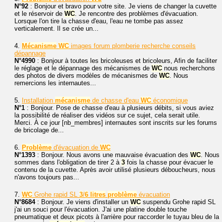
N°92
: Bonjour et bravo pour votre site. Je viens de changer la cuvette
et le réservoir de
WC
. Je rencontre des problèmes d'évacuation.
Lorsque l'on tire la chasse d'eau, l'eau ne tombe pas assez
verticalement. Il se crée un...
4.
Mécanisme
WC
images forum plomberie recherche conseils
dépannage
N°4990
: Bonjour à toutes les bricoleuses et bricoleurs, Afin de faciliter
le réglage et le dépannage des mécanismes de
WC
nous recherchons
des photos de divers modèles de mécanismes de
WC
. Nous
remercions les internautes...
5.
Installation
mécanisme
de chasse d'eau
WC
économique
N°1
: Bonjour. Pose de chasse d'eau à plusieurs débits, si vous aviez
la possibilité de réaliser des vidéos sur ce sujet, cela serait utile.
Merci. À ce jour [nb_membres] internautes sont inscrits sur les forums
de bricolage de...
6.
Problème
d'évacuation de
WC
N°1393
: Bonjour. Nous avons une mauvaise évacuation des
WC
. Nous
sommes dans l'obligation de tirer 2 à
3
fois la chasse pour évacuer le
contenu de la cuvette. Après avoir utilisé plusieurs déboucheurs, nous
n'avons toujours pas...
7.
WC
Grohe rapid SL
3
/
6
litres
problème
évacuation
N°8684
: Bonjour. Je viens d'installer un
WC
suspendu Grohe rapid SL
j'ai un souci pour l'évacuation. J'ai une platine double touche
pneumatique et deux picots à l'arrière pour raccorder le tuyau bleu de la