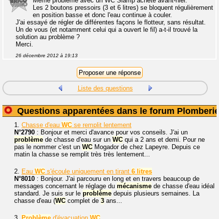
Même problème avec un WC Siamp acheté avant-hier.
Les 2 boutons pressoirs (3 et 6 litres) se bloquent régulièrement
en position basse et donc l'eau continue à couler.
J'ai essayé de régler de différentes façons le flotteur, sans résultat.
Un de vous (et notamment celui qui a ouvert le fil) a-t-il trouvé la
solution au problème ?
Merci.
26 décembre 2012 à 19:13
Liste des questions
Questions apparentées dans le forum Plomberi
1.
Chasse d'eau
WC
se remplit lentement
N°2790
: Bonjour et merci d'avance pour vos conseils. J'ai un
problème
de chasse d'eau sur un
WC
qui a 2 ans et demi. Pour ne
pas le nommer c'est un
WC
Mogador de chez Lapeyre. Depuis ce
matin la chasse se remplit très très lentement...
2.
Eau
WC
s'écoule uniquement en tirant
6
litres
N°8010
: Bonjour. J'ai parcouru en long et en travers beaucoup de
messages concernant le réglage du
mécanisme
de chasse d'eau idéal
standard. Je suis sur le
problème
depuis plusieurs semaines. La
chasse d'eau (
WC
complet de
3
ans...
3.
Problème
d'évacuation
WC