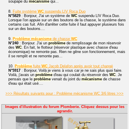
soupape du
mécanisme
qui...
8.
Fuite système
WC
suspendu LIV Roca Duo
N°5829
: Bonjour, J'ai un système de
WC
suspendu LIV Roca Duo.
Lorsque l'on appuie sur un des boutons de la chasse, le système dans
certains cas fuit. Afin d'arrêter cette fuite il faut appuyer plusieurs fois
sur un des boutons....
9.
Problème
mécanisme
de chasse
WC
N°240
: Bonjour. J'ai un
problème
de remplissage de mon réservoir
des
WC
. En fait, le flotteur (réservoir plastique avec chasse d'eau
économique) ne remonte pas. Rien ne gêne son fonctionnement, mais
il se remplit et ne remonte pas...
10.
Problème
fuite
WC
Jacob Delafon après avoir tout changé
N°5917
: Bonjour, Voilà je viens à vous car je ne sais plus quoi faire.
Voilà, j'avais un
problème
d'eau qui coulait du réservoir des
WC
. Je
pensais que le
problème
venait du joint du
mécanisme
de chasse
d'eau qui était usé....
>>> Résultats suivants pour : Problème mécanisme WC 3/6 litres >>>
Images d'illustration du forum Plomberie. Cliquez dessus pour les
agrandir.