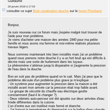
Guillaume
26 janvier 2018 à 17:53
consulter ce sujet
Bruit canalisation douche
sur le
forum Plomberie
Bonjour,
Je suis nouveau sur ce forum mais j'espère malgré tout trouver de
l'aide pour mon problème.
Je viens d'acheter une maison des années 1940 pour ma petite
famille et nous avons ma femme et moi-même réalisés plusieurs
travaux légers.
Nous sommes maintenant très bien installés mais j'ai un problème
quand nous prenons notre douche il y a un fort bruit qui est difficile à
décrire mais une sorte de hurlement dans les tuyaux.
Le phénomène s’atténue jusqu’à disparaitre si j'augmente la pression
de l'eau dans la douche.
Bon en soit pas de problème quand on le sait. Mais j'ai peur que le
problème découle d'un problème plus grave je m'explique :
- Un système pour augmenter la pression dans la maison a été
installé avant mon arrivée car la pression était trop faible avant.
- Le groupe de sécurité du chauffe eau électrique goutte
constamment (faut-il le changer ?).
- Deux robinets auto-perceur ont été ajoutés sur deux arrivées d'eau
froide différentes dans la cuisine.
L'un d’entre eux est inutilisé mais fermé et étanche.
- J'ai baissé la température du thermostat sur le ballon d'eau chaude