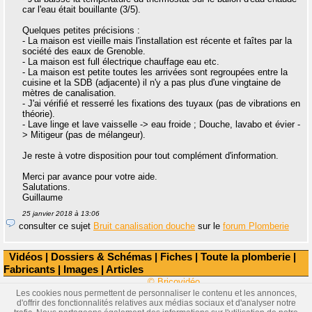
car l'eau était bouillante (3/5).
Quelques petites précisions :
- La maison est vieille mais l'installation est récente et faîtes par la
société des eaux de Grenoble.
- La maison est full électrique chauffage eau etc.
- La maison est petite toutes les arrivées sont regroupées entre la
cuisine et la SDB (adjacente) il n'y a pas plus d'une vingtaine de
mètres de canalisation.
- J'ai vérifié et resserré les fixations des tuyaux (pas de vibrations en
théorie).
- Lave linge et lave vaisselle -> eau froide ; Douche, lavabo et évier -
> Mitigeur (pas de mélangeur).
Je reste à votre disposition pour tout complément d'information.
Merci par avance pour votre aide.
Salutations.
Guillaume
25 janvier 2018 à 13:06
consulter ce sujet
Bruit canalisation douche
sur le
forum Plomberie
Vidéos
|
Dossiers & Schémas
|
Fiches
|
Toute la plomberie
|
Fabricants
|
Images
|
Articles
© Bricovidéo
Les cookies nous permettent de personnaliser le contenu et les annonces,
d'offrir des fonctionnalités relatives aux médias sociaux et d'analyser notre