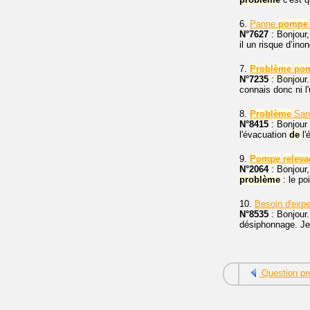
6.
Panne
pompe
N°7627
: Bonjour
il un risque d’in
7.
Problème
po
N°7235
: Bonjour.
connais donc ni l'
8.
Problème
Sani
N°8415
: Bonjour 
l'évacuation
de
l'
9.
Pompe
releva
N°2064
: Bonjour,
problème
: le po
10.
Besoin d'expe
N°8535
: Bonjour.
désiphonnage. Je 
Question pr