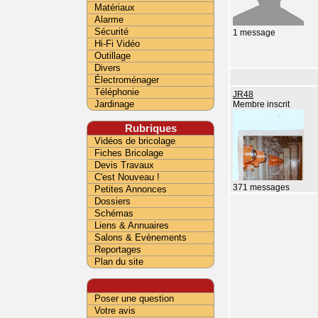
Matériaux
Alarme
Sécurité
1 message
Hi-Fi Vidéo
Outillage
Divers
Électroménager
Téléphonie
JR48
Jardinage
Membre inscrit
Rubriques
Vidéos de bricolage
Fiches Bricolage
Devis Travaux
C'est Nouveau !
371 messages
Petites Annonces
Dossiers
Schémas
Liens & Annuaires
Salons & Evènements
Reportages
Plan du site
Poser une question
Votre avis