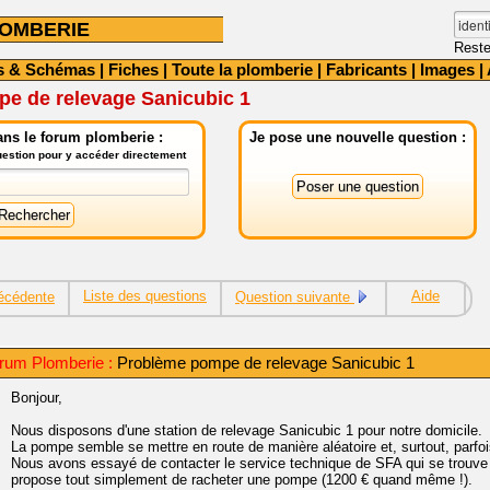
OMBERIE
Reste
s & Schémas
|
Fiches
|
Toute la plomberie
|
Fabricants
|
Images
|
e de relevage Sanicubic 1
ns le forum plomberie :
Je pose une nouvelle question :
question pour y accéder directement
Liste des questions
Aide
écédente
Question suivante
rum Plomberie :
Problème pompe de relevage Sanicubic 1
Bonjour,
Nous disposons d'une station de relevage Sanicubic 1 pour notre domicile.
La pompe semble se mettre en route de manière aléatoire et, surtout, parfoi
Nous avons essayé de contacter le service technique de SFA qui se trouve
propose tout simplement de racheter une pompe (1200 € quand même !).