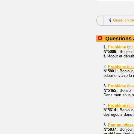
Question pr
Questions 
1.
Problème
brui
N°5006
: Bonjour,
à l'égout et depu
2.
Problème
mau
N°5801
: Bonjour
odeur envahie la
3.
Problème
évac
N°5465
: Bonsoir
Dans mon sous so
4.
Problème
remo
N°5614
: Bonjour
des égouts dans l
5.
Pompe
releva
N°5837
: Bonjour,
problème
c'est q