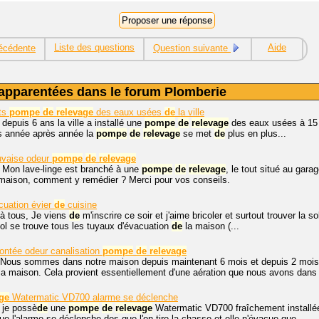
Liste des questions
Aide
écédente
Question suivante
apparentées dans le forum Plomberie
ts
pompe
de
relevage
des eaux usées
de
la ville
 depuis 6 ans la ville a installé une
pompe
de
relevage
des eaux usées à 15
is année après année la
pompe
de
relevage
se met
de
plus en plus...
vaise odeur
pompe
de
relevage
, Mon lave-linge est branché à une
pompe
de
relevage
, le tout situé au gara
 maison, comment y remédier ? Merci pour vos conseils.
uation évier
de
cuisine
 à tous, Je viens
de
m'inscrire ce soir et j'aime bricoler et surtout trouver la s
l se trouve tous les tuyaux d'évacuation
de
la maison (...
ntée odeur canalisation
pompe
de
relevage
 Nous sommes dans notre maison depuis maintenant 6 mois et depuis 2 moi
a maison. Cela provient essentiellement d'une aération que nous avons dans 
ge
Watermatic VD700 alarme se déclenche
 je possè
de
une
pompe
de
relevage
Watermatic VD700 fraîchement installée
ue l'alarme se déclenche des que l'on tire la chasse et elle n'évacue que...