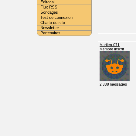
Editorial
Flux RSS
Sondages
Test de connexion
Charte du site
Newsletter
Partenaires
Martien-071
Membre inscrit
2 338 messages