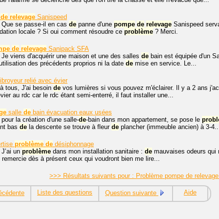
de
relevage
Sanispeed
, Que se passe-il en cas
de
panne d'une
pompe
de
relevage
Sanispeed servant
ondation locale ? Si oui comment résoudre ce
problème
? Merci.
mpe
de
relevage
Sanipack SFA
 Je viens d'acquérir une maison et une des salles
de
bain est équipée d'un S
utilisation des précédents proprios ni la date
de
mise en service. Le...
broyeur relié avec évier
à tous, J'ai besoin
de
vos lumières si vous pouvez m'éclairer. Il y a 2 ans j
évier au rdc car le rdc étant semi-enterré, il faut installer une...
ge
salle
de
bain évacuation eaux usées
 pour la création d'une salle-
de
-bain dans mon appartement, se pose le
prob
int bas
de
la descente se trouve à fleur
de
plancher (immeuble ancien) à 3-4..
rtise
problème
de
désiphonnage
 J’ai un
problème
dans mon installation sanitaire :
de
mauvaises odeurs qui re
remercie dès à présent ceux qui voudront bien me lire...
>>> Résultats suivants pour : Problème pompe de relevage
Liste des questions
Aide
écédente
Question suivante