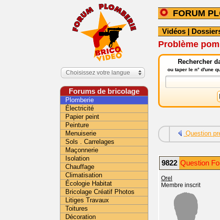
FORUM PL
Vidéos
|
Dossier
Problème pomp
Rechercher da
ou taper le n° d'une 
Choisissez votre langue
Forums de bricolage
Plomberie
Électricité
Papier peint
Peinture
Menuiserie
Question pr
Sols . Carrelages
Maçonnerie
Isolation
9822
Question Fo
Chauffage
Climatisation
Orel
Écologie Habitat
Membre inscrit
Bricolage Créatif Photos
Litiges Travaux
Toitures
Décoration