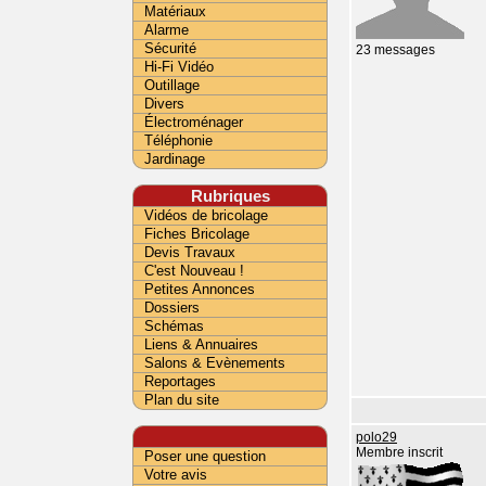
Matériaux
Alarme
Sécurité
23 messages
Hi-Fi Vidéo
Outillage
Divers
Électroménager
Téléphonie
Jardinage
Rubriques
Vidéos de bricolage
Fiches Bricolage
Devis Travaux
C'est Nouveau !
Petites Annonces
Dossiers
Schémas
Liens & Annuaires
Salons & Evènements
Reportages
Plan du site
polo29
Membre inscrit
Poser une question
Votre avis