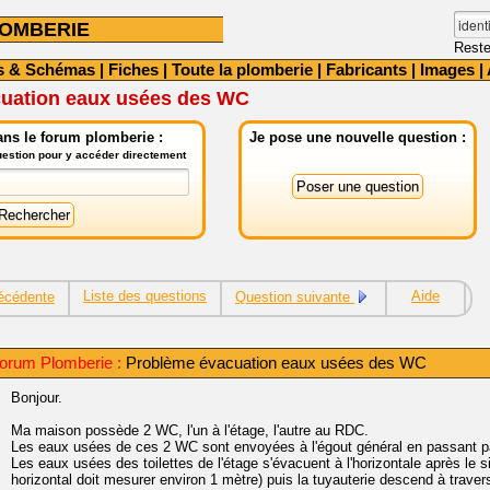
OMBERIE
Reste
s & Schémas
|
Fiches
|
Toute la plomberie
|
Fabricants
|
Images
|
uation eaux usées des WC
ns le forum plomberie :
Je pose une nouvelle question :
question pour y accéder directement
Liste des questions
Aide
écédente
Question suivante
orum Plomberie :
Problème évacuation eaux usées des WC
Bonjour.
Ma maison possède 2 WC, l'un à l'étage, l'autre au RDC.
Les eaux usées de ces 2 WC sont envoyées à l'égout général en passant par
Les eaux usées des toilettes de l'étage s'évacuent à l'horizontale après le 
horizontal doit mesurer environ 1 mètre) puis la tuyauterie descend à trave