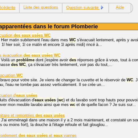
Liste des questions
Aide
écédente
Question suivante
apparentées dans le forum Plomberie
cuation
des
eaux
usées
WC
. Hier matin subitement l'eau dans mes
WC
s'évacuait lentement, après y avoir
 1l hier soir, 1l ce matin et encore 1l après midi) rincé à...
s évacuation
des
eaux
usées
WC
 Voilà un
problème
dont j'espère avoir
des
réponses grâce à vous, tout à com
 chasse
des
WC
, ça s'évacuer très lentement, voir pas du tout,...
acuation
WC
 bravo pour votre site. Je viens de changer la cuvette et le réservoir de
WC
. 
au, l'eau ne tombe pas assez verticalement. Il se crée un...
uation d'
eaux
usées
its d'évacuation d'
eaux
usées
(
wc
) et du lavabo sont trop hauts pour pouvoir
lever mon meuble lavabo ainsi que mes
wc
et de quelle facon ? Je suis sur...
itaire et remontées
des
eaux
usées
 J'ai emménagé dans une maison il y a 2 mois maintenant, et constaté un sou
us ou moins fort), la douche à l'étage refoule et fait glouglou...
cordement
des
eaux
usées
et
eaux
vannes