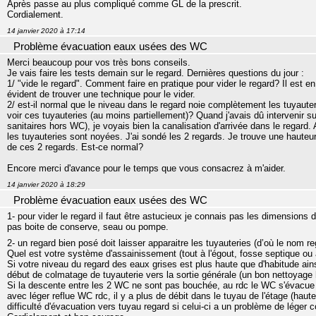
Après passe au plus compliqué comme GL de la prescrit.
Cordialement.
14 janvier 2020 à 17:14
Problème évacuation eaux usées des WC
Merci beaucoup pour vos très bons conseils.
Je vais faire les tests demain sur le regard. Dernières questions du jour :
1/ "vide le regard". Comment faire en pratique pour vider le regard? Il est e
évident de trouver une technique pour le vider.
2/ est-il normal que le niveau dans le regard noie complètement les tuyaute
voir ces tuyauteries (au moins partiellement)? Quand j'avais dû intervenir s
sanitaires hors WC), je voyais bien la canalisation d'arrivée dans le regard. 
les tuyauteries sont noyées. J'ai sondé les 2 regards. Je trouve une haut
de ces 2 regards. Est-ce normal?
Encore merci d'avance pour le temps que vous consacrez à m'aider.
14 janvier 2020 à 18:29
Problème évacuation eaux usées des WC
1- pour vider le regard il faut être astucieux je connais pas les dimensions 
pas boite de conserve, seau ou pompe.
2- un regard bien posé doit laisser apparaitre les tuyauteries (d’où le nom r
Quel est votre système d'assainissement (tout à l'égout, fosse septique ou 
Si votre niveau du regard des eaux grises est plus haute que d'habitude ai
début de colmatage de tuyauterie vers la sortie générale (un bon nettoyage 
Si la descente entre les 2 WC ne sont pas bouchée, au rdc le WC s'évacue p
avec léger reflue WC rdc, il y a plus de débit dans le tuyau de l'étage (hau
difficulté d'évacuation vers tuyau regard si celui-ci a un problème de léger 