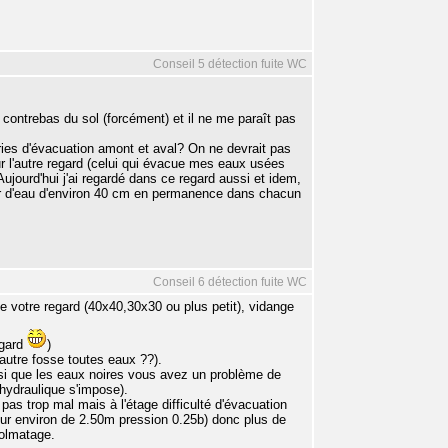
Conseil 5 détection fuite WC
n contrebas du sol (forcément) et il ne me paraît pas
ries d'évacuation amont et aval? On ne devrait pas
ur l'autre regard (celui qui évacue mes eaux usées
Aujourd'hui j'ai regardé dans ce regard aussi et idem,
eur d'eau d'environ 40 cm en permanence dans chacun
Conseil 6 détection fuite WC
de votre regard (40x40,30x30 ou plus petit), vidange
egard
)
autre fosse toutes eaux ??).
nsi que les eaux noires vous avez un problème de
hydraulique s'impose).
as trop mal mais à l'étage difficulté d'évacuation
teur environ de 2.50m pression 0.25b) donc plus de
colmatage.