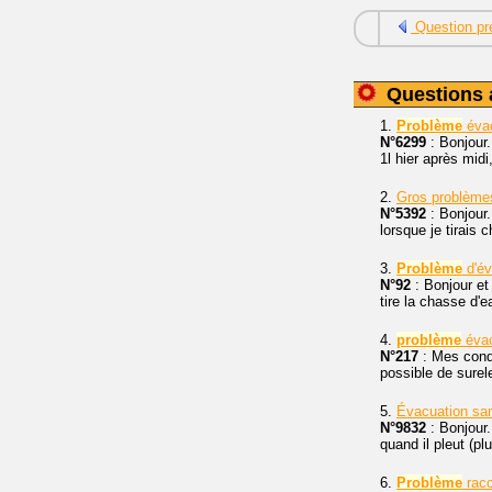
Question pr
Questions 
1.
Problème
éva
N°6299
: Bonjour
1l hier après midi,
2.
Gros problème
N°5392
: Bonjour.
lorsque je tirais
3.
Problème
d'év
N°92
: Bonjour et
tire la chasse d'e
4.
problème
évac
N°217
: Mes condu
possible de sure
5.
Évacuation san
N°9832
: Bonjour.
quand il pleut (pl
6.
Problème
rac