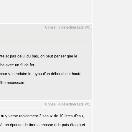
Conseil 3 détection fuite WC
te et pas celui du bas, on peut penser que le
e avec un fil de fer.
pour y introduire le tuyau d'un déboucheur haute
-être nécessaire.
Conseil 4 détection fuite WC
t tu y verse rapidement 2 seaux de 10 litres d'eau,
 à ton épouse de tirer la chasse (rdc puis étage) et