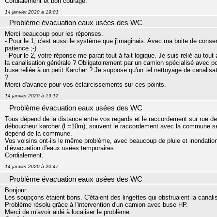
Cordialement et bon courage.
14 janvier 2020 à 19:01
Problème évacuation eaux usées des WC
Merci beaucoup pour les réponses.
- Pour le 1, c'est aussi le système que j'imaginais. Avec ma boite de conse
patience ;-)
- Pour le 2, votre réponse me parait tout à fait logique. Je suis relié au to
la canalisation générale ? Obligatoirement par un camion spécialisé avec
buse reliée à un petit Karcher ? Je suppose qu'un tel nettoyage de canalisat
?
Merci d'avance pour vos éclaircissements sur ces points.
14 janvier 2020 à 19:12
Problème évacuation eaux usées des WC
Tous dépend de la distance entre vos regards et le raccordement sur rue 
déboucheur karcher (l =10m), souvent le raccordement avec la commune se f
dépend de la commune.
Vos voisins ont-ils le même problème, avec beaucoup de pluie et inondati
d’évacuation d'eaux usées temporaires.
Cordialement.
14 janvier 2020 à 20:47
Problème évacuation eaux usées des WC
Bonjour.
Les soupçons étaient bons. C'étaient des lingettes qui obstruaient la canali
Problème résolu grâce à l'intervention d'un camion avec buse HP.
Merci de m'avoir aidé à localiser le problème.