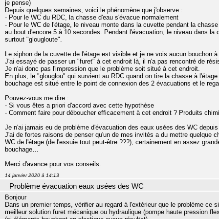
je pense)
Depuis quelques semaines, voici le phénomène que j'observe :
- Pour le WC du RDC, la chasse d'eau s'évacue normalement
- Pour le WC de l'étage, le niveau monte dans la cuvette pendant la chass
au bout d'encore 5 à 10 secondes. Pendant l'évacuation, le niveau dans la
surtout "glougloute".
Le siphon de la cuvette de l'étage est visible et je ne vois aucun bouchon à 
J'ai essayé de passer un "furet" à cet endroit là, il n'a pas rencontré de résis
Je n'ai donc pas l'impression que le problème soit situé à cet endroit.
En plus, le "glouglou" qui survient au RDC quand on tire la chasse à l'étage m
bouchage est situé entre le point de connexion des 2 évacuations et le rega
Pouvez-vous me dire :
- Si vous êtes a priori d'accord avec cette hypothèse
- Comment faire pour déboucher efficacement à cet endroit ? Produits chimiq
Je n'ai jamais eu de problème d'évacuation des eaux usées des WC depuis 
J'ai de fortes raisons de penser qu'un de mes invités a du mettre quelque ch
WC de l'étage (de l'essuie tout peut-être ???), certainement en assez grande
bouchage…
Merci d'avance pour vos conseils.
14 janvier 2020 à 14:13
Problème évacuation eaux usées des WC
Bonjour
Dans un premier temps, vérifier au regard à l'extérieur que le problème ce s
meilleur solution furet mécanique ou hydraulique (pompe haute pression flex