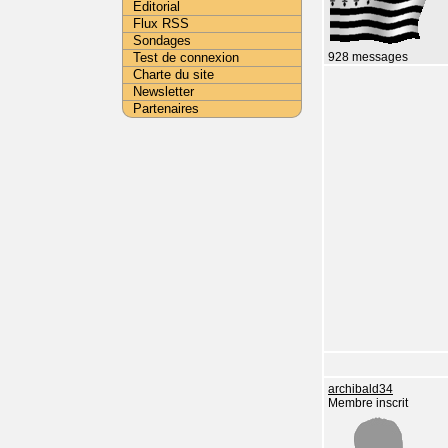
Editorial
Flux RSS
Sondages
Test de connexion
928 messages
Charte du site
Newsletter
Partenaires
archibald34
Membre inscrit