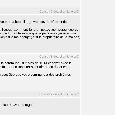
Conseil 7 détection fuite WC
rve ou ma bouteille, je vais devoir m'armer de
ut à l'égout. Comment faire un nettoyage hydraulique de
 pompe HP ? Ou est-ce que je peux essayer avec ma
ion est à ma charge (je suis propriétaire de la maison)
Conseil 8 détection fuite WC
de la commune, si moins de 10 M essayer avec le
ait par un tabouret siphoïde ou en direct cela
on peut-être que votre commune a des problèmes
Conseil 9 détection fuite WC
sation en aval du regard.