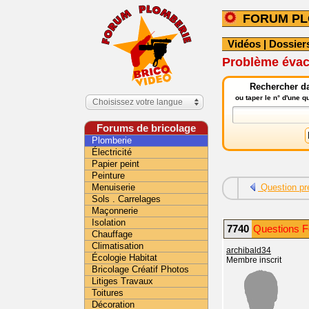
FORUM PL
Vidéos
|
Dossier
Problème évac
Rechercher da
ou taper le n° d'une 
Choisissez votre langue
Forums de bricolage
Plomberie
Électricité
Papier peint
Peinture
Menuiserie
Question pr
Sols . Carrelages
Maçonnerie
Isolation
7740
Questions F
Chauffage
Climatisation
archibald34
Écologie Habitat
Membre inscrit
Bricolage Créatif Photos
Litiges Travaux
Toitures
Décoration