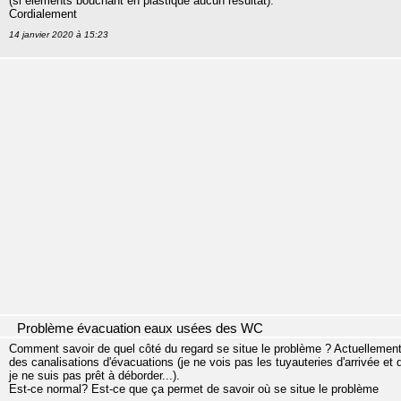
(si éléments bouchant en plastique aucun résultat).
Cordialement
14 janvier 2020 à 15:23
Problème évacuation eaux usées des WC
Comment savoir de quel côté du regard se situe le problème ? Actuellement 
des canalisations d'évacuations (je ne vois pas les tuyauteries d'arrivée et 
je ne suis pas prêt à déborder...).
Est-ce normal? Est-ce que ça permet de savoir où se situe le problème