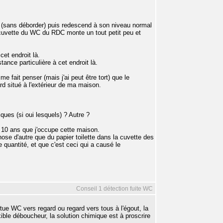
e (sans déborder) puis redescend à son niveau normal
 cuvette du WC du RDC monte un tout petit peu et
cet endroit là.
tance particulière à cet endroit là.
e fait penser (mais j'ai peut être tort) que le
rd situé à l'extérieur de ma maison.
ues (si oui lesquels) ? Autre ?
10 ans que j'occupe cette maison.
ose d'autre que du papier toilette dans la cuvette des
 quantité, et que c'est ceci qui a causé le
Conseil 1 détection fuite WC
itue WC vers regard ou regard vers tous à l'égout, la
ible déboucheur, la solution chimique est à proscrire