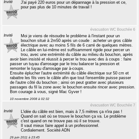
Invité
J'ai payé 220 euros pour un dépannage à la pression et ce,
pour pas plus de 10 minutes de travail !
évacuation WC Bouchée 6
Invité
Moi je viens de résoudre le problème à l'instant pour un
bouchon situé à 2m50 après un coude : acheter un gros câble
électrique avec au moins 5 fils de 6 carré de quelques mètres.
Le câble en lui-même est suffisamment rigide pour percer un
trou, avec une extrémité du câble au milieu du bouchon, après
avoir bien insisté et réussit à percer le trou avec des à coups : faire
passer un tuyau d'arrosage par le trou balancer la pression et
remonter le tuyau d'arrosage par à-coups.
Ensuite éplucher l'autre extrémité du câble électrique sur 50 cm et
rabattre les fils vers le câble afin que tout l'ensemble puisse passer
de l'autre côté du bouchon ; ainsi on peut gratter avec plusieurs
passages du fil la zone avec le bouchon ensuite rincer avec pression.
Bon courage à vous, signé Mac Gyver !
10 novembre 2008 à 02:32
évacuation WC Bouchée 7
Invité
L'idée du câble est bien, mais à 7,5 mètres ça n'ira pas !
Quand on sait où se trouve le bouchon ça va. Le problème
c'est quand on ne trouve pas où il se trouve.
Il vaut mieux faire appel à un professionnel.
Cordialement. Société ADN
26 juin 2011 à 23:45