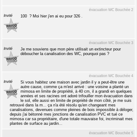
évacuation WC Bouchée 2
Invité
100  ? Moi hier j'en ai eu pour 326 .
évacuation WC Bouchée 3
Invité
Je me souviens que mon père utilisait un extincteur pour
déboucher la canalisation des WC, pourquoi pas ?
évacuation WC Bouchée 4
Invité
Si vous habitez une maison avec jardin il y a peut-être une
autre cause, comme ça m'est arrivé : une voisine a planté un
mimosa en limite de propriété, à 40 cm, il a grandi en quelques
années et ses racines ont adoré trifouiller mon évacuation dans
le sol, elle aussi en limite de propriété de mon côté, je me suis
retrouvé dans la m... ça n'a été résolu qu'en changeant mes
canalisations, devenues comme pleines de bois impossible à déloger,
depuis j'ai bétonné mes jonctions de canalisation PVC et tué ce
mimosa car sa propriétaire, d'une totale mauvaise foi, incriminait mes
plantes de surface au jardin...
évacuation WC Bouchée 5