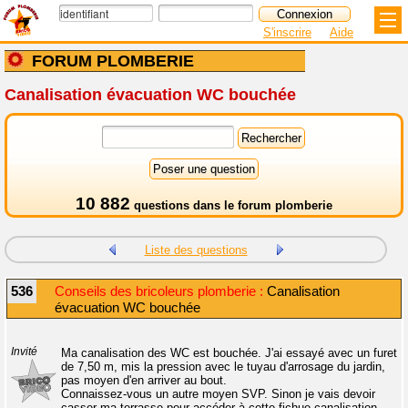
S'inscrire
Aide
FORUM PLOMBERIE
Canalisation évacuation WC bouchée
10 882
questions dans le
forum plomberie
Liste des questions
536
Conseils des bricoleurs plomberie :
Canalisation
évacuation WC bouchée
Invité
Ma canalisation des WC est bouchée. J'ai essayé avec un furet
de 7,50 m, mis la pression avec le tuyau d'arrosage du jardin,
pas moyen d'en arriver au bout.
Connaissez-vous un autre moyen SVP. Sinon je vais devoir
casser ma terrasse pour accéder à cette fichue canalisation.