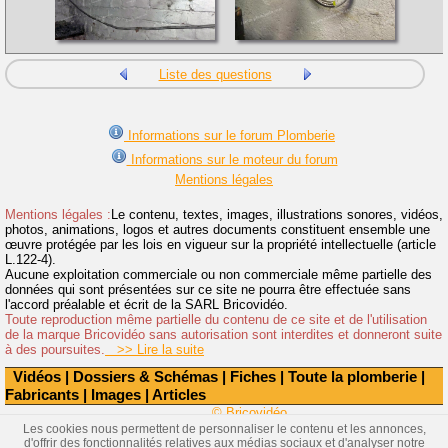
Liste des questions
Informations sur le forum Plomberie
Informations sur le moteur du forum
Mentions légales
Mentions légales :
Le contenu, textes, images, illustrations sonores, vidéos,
photos, animations, logos et autres documents constituent ensemble une
œuvre protégée par les lois en vigueur sur la propriété intellectuelle (article
L.122-4).
Aucune exploitation commerciale ou non commerciale même partielle des
données qui sont présentées sur ce site ne pourra être effectuée sans
l'accord préalable et écrit de la SARL Bricovidéo.
Toute reproduction même partielle du contenu de ce site et de l'utilisation
de la marque Bricovidéo sans autorisation sont interdites et donneront suite
à des poursuites.
>> Lire la suite
Vidéos
|
Dossiers & Schémas
|
Fiches
|
Toute la plomberie
|
Fabricants
|
Images
|
Articles
© Bricovidéo
Les cookies nous permettent de personnaliser le contenu et les annonces,
d'offrir des fonctionnalités relatives aux médias sociaux et d'analyser notre