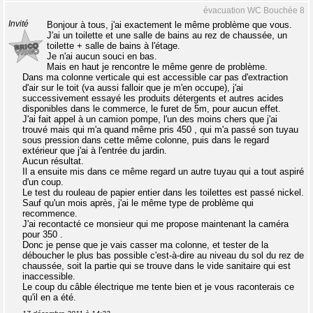
évacuation WC Bouchée 8
Invité
Bonjour à tous, j'ai exactement le même problème que vous.
J'ai un toilette et une salle de bains au rez de chaussée, un
toilette + salle de bains à l'étage.
Je n'ai aucun souci en bas.
Mais en haut je rencontre le même genre de problème.
Dans ma colonne verticale qui est accessible car pas d'extraction
d'air sur le toit (va aussi falloir que je m'en occupe), j'ai
successivement essayé les produits détergents et autres acides
disponibles dans le commerce, le furet de 5m, pour aucun effet.
J'ai fait appel à un camion pompe, l'un des moins chers que j'ai
trouvé mais qui m'a quand même pris 450 , qui m'a passé son tuyau
sous pression dans cette même colonne, puis dans le regard
extérieur que j'ai à l'entrée du jardin.
Aucun résultat.
Il a ensuite mis dans ce même regard un autre tuyau qui a tout aspiré
d'un coup.
Le test du rouleau de papier entier dans les toilettes est passé nickel.
Sauf qu'un mois après, j'ai le même type de problème qui
recommence.
J'ai recontacté ce monsieur qui me propose maintenant la caméra
pour 350 .
Donc je pense que je vais casser ma colonne, et tester de la
déboucher le plus bas possible c'est-à-dire au niveau du sol du rez de
chaussée, soit la partie qui se trouve dans le vide sanitaire qui est
inaccessible.
Le coup du câble électrique me tente bien et je vous raconterais ce
qu'il en a été.