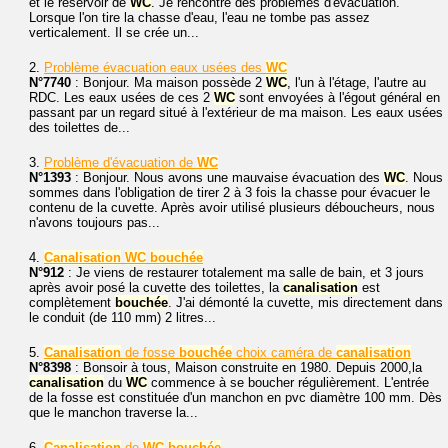
et le réservoir de
WC
. Je rencontre des problèmes d'évacuation.
Lorsque l'on tire la chasse d'eau, l'eau ne tombe pas assez
verticalement. Il se crée un...
2.
Problème évacuation eaux usées des
WC
N°7740
: Bonjour. Ma maison possède 2
WC
, l'un à l'étage, l'autre au
RDC. Les eaux usées de ces 2
WC
sont envoyées à l'égout général en
passant par un regard situé à l'extérieur de ma maison. Les eaux usées
des toilettes de...
3.
Problème d'évacuation de
WC
N°1393
: Bonjour. Nous avons une mauvaise évacuation des
WC
. Nous
sommes dans l'obligation de tirer 2 à 3 fois la chasse pour évacuer le
contenu de la cuvette. Après avoir utilisé plusieurs déboucheurs, nous
n'avons toujours pas...
4.
Canalisation
WC
bouchée
N°912
: Je viens de restaurer totalement ma salle de bain, et 3 jours
après avoir posé la cuvette des toilettes, la
canalisation
est
complètement
bouchée
. J'ai démonté la cuvette, mis directement dans
le conduit (de 110 mm) 2 litres...
5.
Canalisation
de fosse
bouchée
choix caméra de
canalisation
N°8398
: Bonsoir à tous, Maison construite en 1980. Depuis 2000,la
canalisation
du
WC
commence à se boucher régulièrement. L'entrée
de la fosse est constituée d'un manchon en pvc diamètre 100 mm. Dès
que le manchon traverse la...
6.
Canalisation
de
WC
bouchée