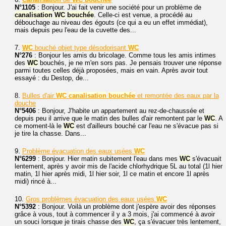
N°1105
: Bonjour. J'ai fait venir une société pour un problème de
canalisation
WC
bouchée
. Celle-ci est venue, a procédé au
débouchage au niveau des égouts (ce qui a eu un effet immédiat),
mais depuis peu l'eau de la cuvette des...
7.
WC
bouché objet type désodorisant
WC
N°276
: Bonjour les amis du bricolage. Comme tous les amis intimes
des
WC
bouchés, je ne m'en sors pas. Je pensais trouver une réponse
parmi toutes celles déjà proposées, mais en vain. Après avoir tout
essayé : du Destop, de...
8.
Bulles d'air
WC
canalisation
bouchée
et remontée des eaux par la
douche
N°5406
: Bonjour, J'habite un appartement au rez-de-chaussée et
depuis peu il arrive que le matin des bulles d'air remontent par le
WC
. A
ce moment-là le
WC
est d'ailleurs bouché car l'eau ne s'évacue pas si
je tire la chasse. Dans...
9.
Problème évacuation des eaux usées
WC
N°6299
: Bonjour. Hier matin subitement l'eau dans mes
WC
s'évacuait
lentement, après y avoir mis de l'acide chlorhydrique 5L au total (1l hier
matin, 1l hier après midi, 1l hier soir, 1l ce matin et encore 1l après
midi) rincé à...
10.
Gros problèmes évacuation des eaux usées
WC
N°5392
: Bonjour. Voilà un problème dont j'espère avoir des réponses
grâce à vous, tout à commencer il y a 3 mois, j'ai commencé à avoir
un souci lorsque je tirais chasse des
WC
, ça s'évacuer très lentement,