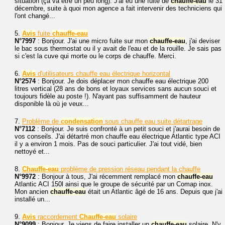
situation (ça va être un peu long). J'ai eu une fuite de
chauffe-eau
le 31
décembre, suite à quoi mon agence a fait intervenir des techniciens qui
l'ont changé...
5.
Avis
fuite
chauffe-eau
N°7997
: Bonjour. J'ai une micro fuite sur mon
chauffe-eau
, j'ai deviser
le bac sous thermostat ou il y avait de l'eau et de la rouille. Je sais pas
si c'est la cuve qui morte ou le corps de chauffe. Merci.
6.
Avis
d'utilisateurs chauffe eau électrique horizontal
N°2574
: Bonjour. Je dois déplacer mon chauffe eau électrique 200
litres vertical (28 ans de bons et loyaux services sans aucun souci et
toujours fidèle au poste !). N'ayant pas suffisamment de hauteur
disponible là où je veux...
7.
Problème de
condensation
sous chauffe eau suite détartrage
N°7112
: Bonjour. Je suis confronté à un petit souci et j'aurai besoin de
vos conseils. J'ai détartré mon chauffe eau électrique Atlantic type ACI
il y a environ 1 mois. Pas de souci particulier. J'ai tout vidé, bien
nettoyé et...
8.
Chauffe-eau
problème de pression réseau pendant la chauffe
N°9972
: Bonjour à tous, J'ai récemment remplacé mon
chauffe-eau
Atlantic ACI 150l ainsi que le groupe de sécurité par un Comap inox.
Mon ancien
chauffe-eau
était un Atlantic âgé de 16 ans. Depuis que j'ai
installé un...
9.
Avis
raccordement
Chauffe-eau
solaire
N°9099
: Bonjour. Je viens de faire installer un
chauffe-eau
solaire. N'y