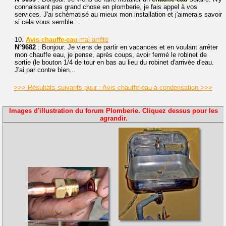
connaissant pas grand chose en plomberie, je fais appel à vos
services. J'ai schématisé au mieux mon installation et j'aimerais savoir
si cela vous semble...
10.
Avis
chauffe-eau
mal arrêté
N°9682
: Bonjour. Je viens de partir en vacances et en voulant arrêter
mon chauffe eau, je pense, après coups, avoir fermé le robinet de
sortie (le bouton 1/4 de tour en bas au lieu du robinet d'arrivée d'eau.
J'ai par contre bien...
>>> Résultats suivants pour : Avis chauffe-eau à condensation >>>
Images d'illustration du forum Plomberie. Cliquez dessus pour les
agrandir.