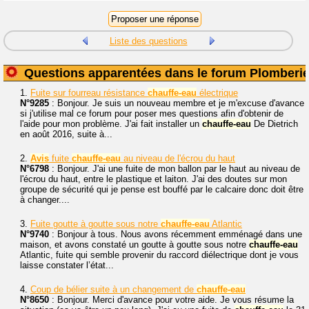
Liste des questions
Questions apparentées dans le forum Plomberi
1.
Fuite sur fourreau résistance
chauffe-eau
électrique
N°9285
: Bonjour. Je suis un nouveau membre et je m'excuse d'avance
si j'utilise mal ce forum pour poser mes questions afin d'obtenir de
l'aide pour mon problème. J'ai fait installer un
chauffe-eau
De Dietrich
en août 2016, suite à...
2.
Avis
fuite
chauffe-eau
au niveau de l'écrou du haut
N°6798
: Bonjour. J'ai une fuite de mon ballon par le haut au niveau de
l'écrou du haut, entre le plastique et laiton. J'ai des doutes sur mon
groupe de sécurité qui je pense est bouffé par le calcaire donc doit être
à changer....
3.
Fuite goutte à goutte sous notre
chauffe-eau
Atlantic
N°9740
: Bonjour à tous. Nous avons récemment emménagé dans une
maison, et avons constaté un goutte à goutte sous notre
chauffe-eau
Atlantic, fuite qui semble provenir du raccord diélectrique dont je vous
laisse constater l’état...
4.
Coup de bélier suite à un changement de
chauffe-eau
N°8650
: Bonjour. Merci d'avance pour votre aide. Je vous résume la