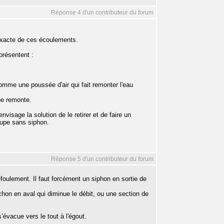
Réponse 4 d'un contributeur du forum
 exacte de ces écoulements.
présentent :
 comme une poussée d'air qui fait remonter l'eau
 ne remonte.
nvisage la solution de le retirer et de faire un
roupe sans siphon.
Réponse 5 d'un contributeur du forum
efoulement. Il faut forcément un siphon en sortie de
hon en aval qui diminue le débit, ou une section de
s’évacue vers le tout à l'égout.