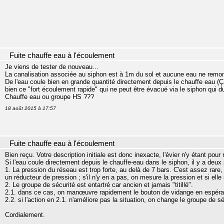
Fuite chauffe eau à l'écoulement
Je viens de tester de nouveau...
La canalisation associée au siphon est à 1m du sol et aucune eau ne remon
De l'eau coule bien en grande quantité directement depuis le chauffe eau (Ça
bien ce "fort écoulement rapide" qui ne peut être évacué via le siphon qui 
Chauffe eau ou groupe HS ???
18 août 2015 à 17:57
Fuite chauffe eau à l'écoulement
Bien reçu. Votre description initiale est donc inexacte, l'évier n'y étant pour 
Si l'eau coule directement depuis le chauffe-eau dans le siphon, il y a deux p
1. La pression du réseau est trop forte, au delà de 7 bars. C'est assez rare, e
un réducteur de pression ; s'il n'y en a pas, on mesure la pression et si elle
2. Le groupe de sécurité est entartré car ancien et jamais "titillé".
2.1. dans ce cas, on manœuvre rapidement le bouton de vidange en espérant
2.2. si l'action en 2.1. n'améliore pas la situation, on change le groupe de sé
Cordialement.