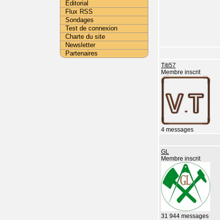
Editorial
Flux RSS
Sondages
Test de connexion
Charte du site
Newsletter
Partenaires
Titi57
Membre inscrit
4 messages
GL
Membre inscrit
31 944 messages