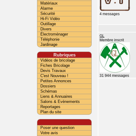
Matériaux
Alarme
Sécurité
4 messages
Hi-Fi Vidéo
Outillage
Divers
Électroménager
GL
Téléphonie
Membre inscrit
Jardinage
Rubriques
Vidéos de bricolage
Fiches Bricolage
Devis Travaux
C'est Nouveau !
31 944 messages
Petites Annonces
Dossiers
Schémas
Liens & Annuaires
Salons & Evènements
Reportages
Plan du site
Poser une question
Votre avis