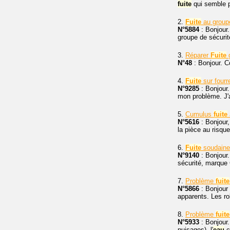
fuite
qui semble pr
2.
Fuite
au group
N°5884
: Bonjour
groupe de sécurité
3.
Réparer
Fuite
g
N°48
: Bonjour. 
4.
Fuite
sur fourr
N°9285
: Bonjour.
mon problème. J'ai
5.
Cumulus
fuite
N°5616
: Bonjour,
la pièce au risqu
6.
Fuite
soudaine
N°9140
: Bonjour
sécurité, marque 
7.
Problème
fuite
N°5866
: Bonjour 
apparents. Les ro
8.
Problème
fuite
N°5933
: Bonjour.
puisages), l'
eau
c