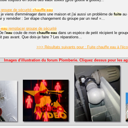
groupe de sécurité
chauffe
-
eau
, je viens d'emménager dans une maison et j'ai aussi un problème de
fuite
au 
pour y remédier : 1er étape changement du groupe par un neuf =...
-
eau
remplacer groupe de sécurité
e l'
eau
coule de mon
chauffe
-
eau
dans un espèce de petit récipient le groupe 
ait pas avant. Que dois-je faire ? Les réparations...
>>> Résultats suivants pour : Fuite chauffe eau à l'é
Images d'illustration du forum Plomberie. Cliquez dessus pour les ag