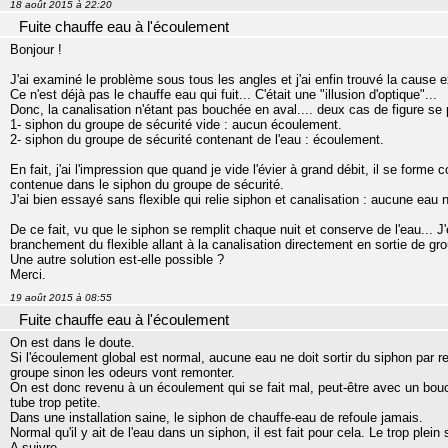
18 août 2015 à 22:20
Fuite chauffe eau à l'écoulement
Bonjour !
J'ai examiné le problème sous tous les angles et j'ai enfin trouvé la cause
Ce n'est déjà pas le chauffe eau qui fuit... C'était une "illusion d'optique"...
Donc, la canalisation n'étant pas bouchée en aval.... deux cas de figure se 
1- siphon du groupe de sécurité vide : aucun écoulement.
2- siphon du groupe de sécurité contenant de l'eau : écoulement.
En fait, j'ai l'impression que quand je vide l'évier à grand débit, il se forme
contenue dans le siphon du groupe de sécurité.
J'ai bien essayé sans flexible qui relie siphon et canalisation : aucune eau
De ce fait, vu que le siphon se remplit chaque nuit et conserve de l'eau... J'e
branchement du flexible allant à la canalisation directement en sortie de g
Une autre solution est-elle possible ?
Merci.
19 août 2015 à 08:55
Fuite chauffe eau à l'écoulement
On est dans le doute.
Si l'écoulement global est normal, aucune eau ne doit sortir du siphon par r
groupe sinon les odeurs vont remonter.
On est donc revenu à un écoulement qui se fait mal, peut-être avec un bouc
tube trop petite.
Dans une installation saine, le siphon de chauffe-eau de refoule jamais.
Normal qu'il y ait de l'eau dans un siphon, il est fait pour cela. Le trop plein 
A suivre.