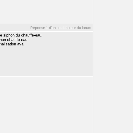
Réponse 1 d'un contributeur du forum
le siphon du chauffe-eau.
phon chauffe-eau.
nalisation aval.