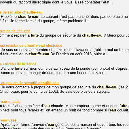
ovenir du raccord diélectrique dont je vous laisse constater l’état...
e de sécurité
chauffe
-
eau
. Problème
chauffe
eau
. Le courant n'est pas branché, donc pas de problème d
 fuit. Je ferme l'arrivé du groupe, même problème il...
roupe de sécurité
Comment réparer la
fuite
du groupe de sécurité du
chauffe
-
eau
? Merci pour vo
eau résistance
chauffe
-
eau
électrique
 Je suis un nouveau membre et je m'excuse d'avance si j'utilise mal ce forum 
 fait installer un
chauffe
-
eau
De Dietrich en août 2016, suite à...
au niveau de la sonde
 J'ai une
fuite
sur mon cumulus au niveau de la sonde (voir photo) et d'après 1 
e sinon de devoir changer de cumulus. Il a une bonne quinzaine...
 du groupe de sécurité
chauffe
-
eau
. Je vous contacte à propos de mon groupe de sécurité du
chauffe
-
eau
(les 2
Chauffotaux pour le cumulus 150L). Je sais que plusieurs sujets...
eau
chaude
à tous, J'ai un problème d'
eau
chaude. Mon compteur tourne et aucune
fuite
binets sont tous fermés et l'on entend un bruit de fond comme si l'
eau
coulait.
eau
usée
 Après avoir fermé l'arrivée d'
eau
générale de la maison et ouvert tous les robi
oule toujours en sortie des eaux usées (gros goutte à goutte)...