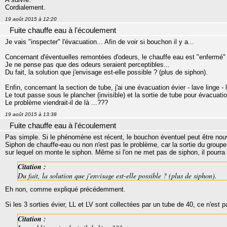
Cordialement.
19 août 2015 à 12:20
Fuite chauffe eau à l'écoulement
Je vais "inspecter" l'évacuation... Afin de voir si bouchon il y a...
Concernant d'éventuelles remontées d'odeurs, le chauffe eau est "enfermé"
Je ne pense pas que des odeurs seraient perceptibles...
Du fait, la solution que j'envisage est-elle possible ? (plus de siphon).
Enfin, concernant la section de tube, j'ai une évacuation évier - lave linge -
Le tout passe sous le plancher (invisible) et la sortie de tube pour évacuat
Le problème viendrait-il de là ...???
19 août 2015 à 13:38
Fuite chauffe eau à l'écoulement
Pas simple. Si le phénomène est récent, le bouchon éventuel peut être nou
Siphon de chauffe-eau ou non n'est pas le problème, car la sortie du groupe es
sur lequel on monte le siphon. Même si l'on ne met pas de siphon, il pourra y
Citation :
Du fait, la solution que j'envisage est-elle possible ? (plus de siphon).
Eh non, comme expliqué précédemment.
Si les 3 sorties évier, LL et LV sont collectées par un tube de 40, ce n'est 
Citation :