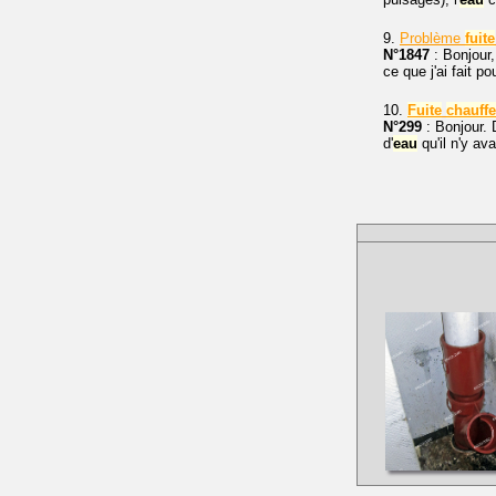
9.
Problème
fuite
N°1847
: Bonjour
ce que j'ai fait 
10.
Fuite
chauffe
N°299
: Bonjour. D
d'
eau
qu'il n'y av