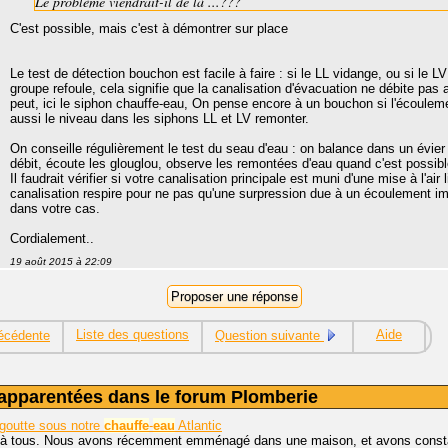
Le problème viendrait-il de là ...???
C'est possible, mais c'est à démontrer sur place
Le test de détection bouchon est facile à faire : si le LL vidange, ou si le L
groupe refoule, cela signifie que la canalisation d'évacuation ne débite pas a
peut, ici le siphon chauffe-eau, On pense encore à un bouchon si l'écouleme
aussi le niveau dans les siphons LL et LV remonter.
On conseille régulièrement le test du seau d'eau : on balance dans un évier 
débit, écoute les glouglou, observe les remontées d'eau quand c'est possib
Il faudrait vérifier si votre canalisation principale est muni d'une mise à l'air 
canalisation respire pour ne pas qu'une surpression due à un écoulement 
dans votre cas.
Cordialement..
19 août 2015 à 22:09
Liste des questions
Aide
écédente
Question suivante
apparentées dans le forum Plomberie
goutte sous notre
chauffe
-
eau
Atlantic
 à tous. Nous avons récemment emménagé dans une maison, et avons consta