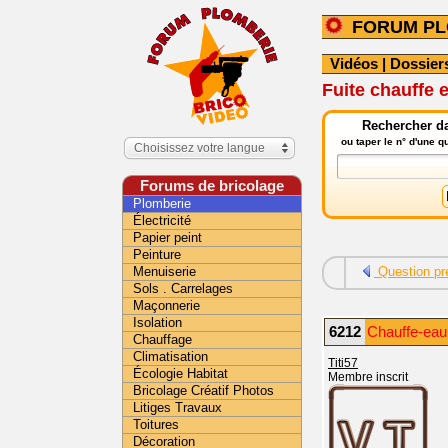
FORUM PL
Vidéos
|
Dossier
Fuite chauffe 
Rechercher da
ou taper le n° d'une 
Choisissez votre langue
Forums de bricolage
Plomberie
Électricité
Papier peint
Peinture
Menuiserie
Question pr
Sols . Carrelages
Maçonnerie
Isolation
6212
Chauffe-eau
Chauffage
Climatisation
Titi57
Écologie Habitat
Membre inscrit
Bricolage Créatif Photos
Litiges Travaux
Toitures
Décoration