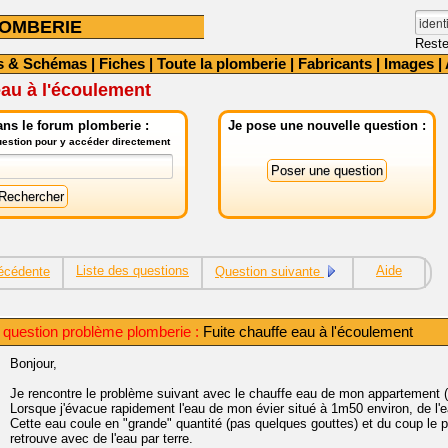
OMBERIE
Reste
s & Schémas
|
Fiches
|
Toute la plomberie
|
Fabricants
|
Images
|
eau à l'écoulement
ns le forum plomberie :
Je pose une nouvelle question :
question pour y accéder directement
Liste des questions
Aide
écédente
Question suivante
 question problème plomberie :
Fuite chauffe eau à l'écoulement
Bonjour,
Je rencontre le problème suivant avec le chauffe eau de mon appartement (
Lorsque j'évacue rapidement l'eau de mon évier situé à 1m50 environ, de l'
Cette eau coule en "grande" quantité (pas quelques gouttes) et du coup le 
retrouve avec de l'eau par terre.