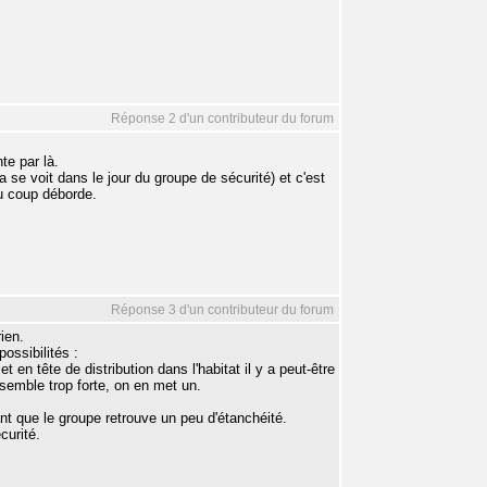
Réponse 2 d'un contributeur du forum
te par là.
 se voit dans le jour du groupe de sécurité) et c'est
du coup déborde.
Réponse 3 d'un contributeur du forum
rien.
ossibilités :
t en tête de distribution dans l'habitat il y a peut-être
 semble trop forte, on en met un.
 que le groupe retrouve un peu d'étanchéité.
curité.