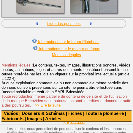
Liste des questions
Informations sur le forum Plomberie
Informations sur le moteur du forum
Mentions légales
Mentions légales :
Le contenu, textes, images, illustrations sonores, vidéos,
photos, animations, logos et autres documents constituent ensemble une
œuvre protégée par les lois en vigueur sur la propriété intellectuelle (article
L.122-4).
Aucune exploitation commerciale ou non commerciale même partielle des
données qui sont présentées sur ce site ne pourra être effectuée sans
l'accord préalable et écrit de la SARL Bricovidéo.
Toute reproduction même partielle du contenu de ce site et de l'utilisation
de la marque Bricovidéo sans autorisation sont interdites et donneront suite
à des poursuites.
>> Lire la suite
Vidéos
|
Dossiers & Schémas
|
Fiches
|
Toute la plomberie
|
Fabricants
|
Images
|
Articles
© Bricovidéo
Les cookies nous permettent de personnaliser le contenu et les annonces,