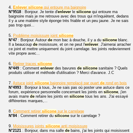
4.
Enlever
silicone
qui entoure ma baignoire
N°9518
: Bonjour. Je tente d'
enlever
le
silicone
qui entoure ma
baignoire mais je me retrouve avec des trous qui m'inquiètent, dedans
il y a une matière style éponge très friable et un peu jaune. Je ne sais
pas trop quoi...
5.
Problème moisissure joint
silicone
N°47
: Bonjour. Autour
de
mon bac à douche, il y a du
silicone
blanc.
Il a beaucoup
de
moisissure, et on ne peut l'
enlever
. J'aimerai arracher
ce joint et mettre uniquement du joint carrelage. les joints redeviennent
vite propre avec...
6.
Retirer traces
silicone
N°449
: Comment
enlever
des bavures
de
silicone
sanitaire ? Quels
produits utiliser et méthode d'utilisation ? Merci d'avance. J.C
7.
Astuce joint
silicone
baignoire remplacé par quart
de
rond en bois
N°4993
: Bonjour à tous, Je ne sais pas où poster une astuce dans ce
forum, expérience personnelle concernant les joints en
silicone
, j'en
avais marre
de
refaire les joints en
silicone
tous les ans. J'ai essayé
différentes marques,...
8.
Comment retirer
silicone
sur le carrelage
N°84
: Comment retirer du
silicone
sur le carrelage ?
9.
Moisissures joints
silicone
anti moisissure
N°2121
: Bonjour, dans ma salle
de
bains, j'ai les joints qui moisissent