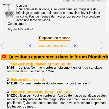
Dépannage 2 plomberie maison
Invité
Bonjour
Pour enlever le silicone, il se vend dans les magasins de
bricolage un tube pour dissoudre et pouvoir enlever le vieux
silicone. Pas de risques de rayures qui peuvent se produire
avec une lame de rasoir.
Cordialement.
24 juillet 2009 à 09:08
Liste des questions
Questions apparentées dans le forum Plomberi
1.
Enlever
joint
de
silicone
carrelage douche
N°244
: Bonjour, Comment
enlever
totalement un joint
de
carrelage
silicone
dans une douche ? Merci.
2.
Enlever
silicone
sur alu
N°1118
: Comment
enlever
du
silicone
mal posé sur alu ?
3.
Enlever
le
surplus
de
filasse sur un racord
N°6200
: Bonjour, Peut-on
enlever
, l'excès
de
filasse qui dépasse d'un
raccord
de
tuyauterie
de
chauffage ? (Voir comment sans créer
de
problèmes ?) Je pose cette question, car je veux repeindre proprement
les tuyaux
de
mes...